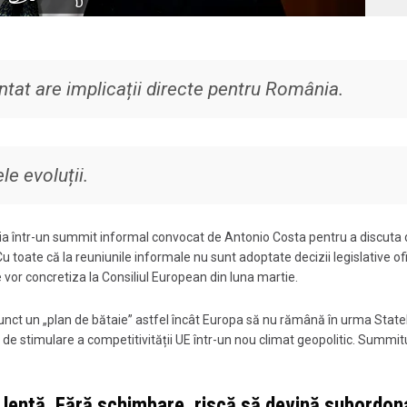
tat are implicații directe pentru România.
le evoluții.
lgia într-un summit informal
convocat de Antonio Costa
pentru a discuta
 toate că la reuniunile informale nu sunt adoptate decizii legislative ofi
 se vor concretiza la Consiliul European din luna martie.
 punct un „plan de bătaie” astfel încât Europa să nu rămână în urma State
de stimulare a competitivității UE într-un nou climat geopolitic. Summitu
e lentă. Fără schimbare, riscă să devină subordon