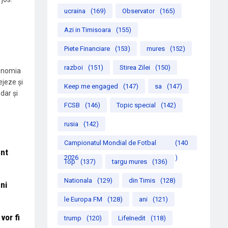
ucraina
(169)
Observator
(165)
Azi in Timisoara
(155)
Piete Financiare
(153)
mures
(152)
razboi
(151)
Stirea Zilei
(150)
tonomia
ejeze și
Keep me engaged
(147)
sa
(147)
dar și
FCSB
(146)
Topic special
(142)
rusia
(142)
Campionatul Mondial de Fotbal
(140
unt
2026
)
Top
(137)
targu mures
(136)
Nationala
(129)
din Timis
(128)
ni
le Europa FM
(128)
ani
(121)
vor fi
trump
(120)
LifeInedit
(118)