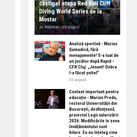
câștigat etapa Red Bull Cliff
Diving World Series de la
Mostar
de
Reporter
-
03 august
Analiză sportivă - Marius
Șumudică, fără
menajamente! S-a luat de
un jucător după Rapid -
CFR Cluj: „Jenant! Dobre
l-a făcut șnitel”
03 august
Context important pentru
educație - Marian Preda,
rectorul Universității din
București, desființează
proiectul Legii salarizării
2026: Modificările în zona
învățământului sunt
hilare. Eu nu înțeleg cine