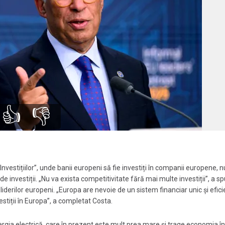
👍
👎
Investițiilor”, unde banii europeni să fie investiți în companii europene, n
 investiții. „Nu va exista competitivitate fără mai multe investiții”, a s
liderilor europeni. „Europa are nevoie de un sistem financiar unic și efici
tiții în Europa”, a completat Costa.
ergia electrică, care în prezent este mult prea mare și trage economia în 