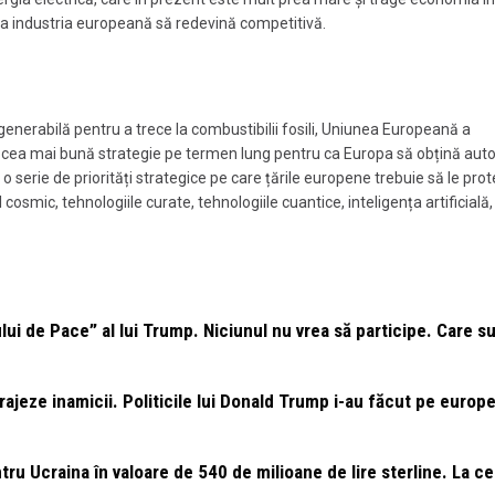
ca industria europeană să redevină competitivă.
nerabilă pentru a trece la combustibilii fosili, Uniunea Europeană a
 cea mai bună strategie pe termen lung pentru ca Europa să obțină au
i o serie de priorități strategice pe care țările europene trebuie să le prot
osmic, tehnologiile curate, tehnologiile cuantice, inteligența artificială, 
lui de Pace” al lui Trump. Niciunul nu vrea să participe. Care s
ajeze inamicii. Politicile lui Donald Trump i-au făcut pe europe
u Ucraina în valoare de 540 de milioane de lire sterline. La ce 