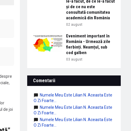
le-a făcut, de ce le-a făcut
și de ce nu este
consultată comunitatea
academică din România
02 august
Eveniment important în
România - Urmează zile
fierbinți. Neamțul, sub
cod galben
03 august
 despre
Comentarii
ciale,
Numele Meu Este Lilian N. Aceasta Este
O Zi Foarte...
lor
Numele Meu Este Lilian N. Aceasta Este
l de joi
O Zi Foarte...
Numele Meu Este Lilian N. Aceasta Este
O Zi Foarte...
ată”