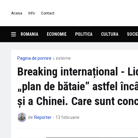
Acasa
Info
Contact
ROMANIA
ECONOMIE
POLITICA
CULTURA
SOCIE
Pagina de pornire
externe
Breaking internațional - Li
„plan de bătaie” astfel în
și a Chinei. Care sunt con
de
Reporter
-
13 februarie