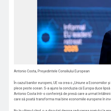
Antonio Costa, Președintele Consiliului European
În cazul banilor europeni, UE va crea o „Uniune a Economiilor și 
plece peste ocean. S-a ajuns la concluzia că Europa duce lipsă de
Antonio Costa într-o conferință de presă care a urmat întâlnirii 
care să poată transforma mai bine economiile europene în inves
Nu în ultimul rând, s-a discutat despre reducerea prețului la en