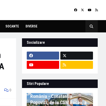
SOCANTE
DIVERSE
Socializare
n
UA
Stiri Populare
Eveniment important în
0
România - Constantin
Popovici, de la CSM Bacău, a