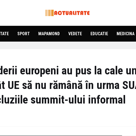
TATE
SPORT
MAPAMOND
VEDETE
EDUCATIE
MEDICINA
derii europeni au pus la cale u
cât UE să nu rămână în urma S
cluziile summit-ului informal