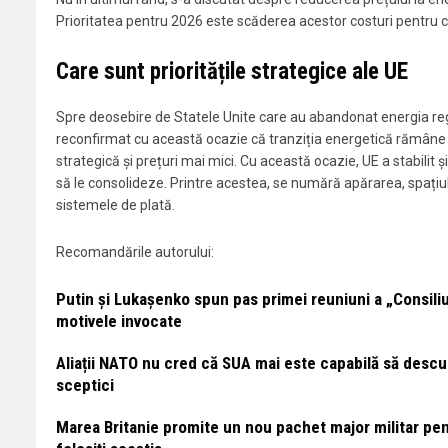
Prioritatea pentru 2026 este scăderea acestor costuri pentru 
Care sunt prioritățile strategice ale UE
Spre deosebire de Statele Unite care au abandonat energia rege
reconfirmat cu această ocazie că tranziția energetică rămâne
strategică și prețuri mai mici. Cu această ocazie, UE a stabilit ș
să le consolideze. Printre acestea, se numără apărarea, spațiul c
sistemele de plată.
Recomandările autorului:
Putin și Lukașenko spun pas primei reuniuni a „Consiliu
motivele invocate
Aliații NATO nu cred că SUA mai este capabilă să descur
sceptici
Marea Britanie promite un nou pachet major militar pentr