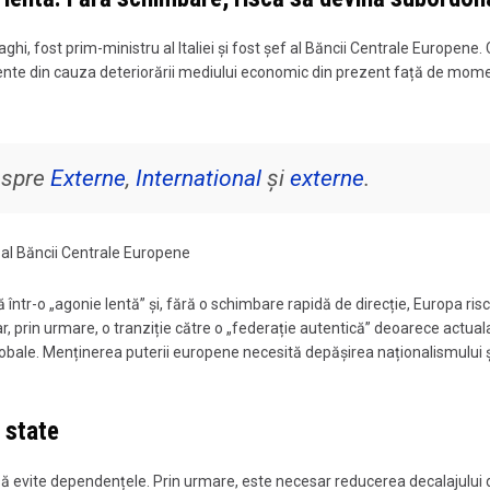
ghi, fost prim-ministru al Italiei și fost șef al Băncii Centrale Europene.
gente din cauza deteriorării mediului economic din prezent față de mom
despre
Externe
,
International
și
externe
.
f al Băncii Centrale Europene
 într-o „agonie lentă” și, fără o schimbare rapidă de direcție, Europa ris
r, prin urmare, o tranziție către o „federație autentică” deoarece actual
globale. Menținerea puterii europene necesită depășirea naționalismului ș
 state
ă evite dependențele. Prin urmare, este necesar reducerea decalajului 