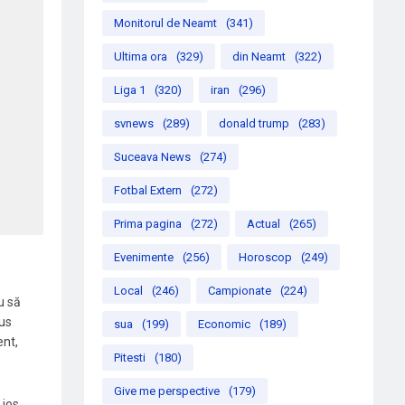
Monitorul de Neamt
(341)
Ultima ora
(329)
din Neamt
(322)
Liga 1
(320)
iran
(296)
svnews
(289)
donald trump
(283)
Suceava News
(274)
Fotbal Extern
(272)
Prima pagina
(272)
Actual
(265)
Evenimente
(256)
Horoscop
(249)
Local
(246)
Campionate
(224)
u să
pus
sua
(199)
Economic
(189)
ent,
Pitesti
(180)
Give me perspective
(179)
jos.