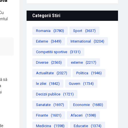
 Cu
Categorii Stiri
entul
Romania
(3780)
Sport
(3637)
Externe
(3449)
International
(3204)
Competitii sportive
(3131)
Diverse
(2565)
externe
(2217)
Actualitate
(2027)
Politica
(1946)
că să
le zilei
(1842)
Guvern
(1734)
a
i
Decizii publice
(1721)
Sanatate
(1697)
Economie
(1683)
Finante
(1601)
Afaceri
(1598)
de
Medicina
(1598)
Educatie
(1374)