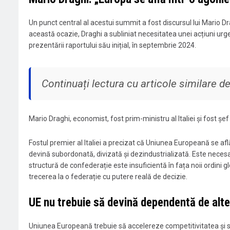
Un punct central al acestui summit a fost discursul lui Mario Dra
această ocazie, Draghi a subliniat necesitatea unei acțiuni ur
prezentării raportului său inițial, în septembrie 2024.
Continuați lectura cu articole similare 
Mario Draghi, economist, fost prim-ministru al Italiei și fost șe
Fostul premier al Italiei a precizat că Uniunea Europeană se află
devină subordonată, divizată și dezindustrializată. Este necesa
structură de confederație este insuficientă în fața noii ordini 
trecerea la o federație cu putere reală de decizie.
UE nu trebuie să devină dependentă de alte
Uniunea Europeană trebuie să accelereze competitivitatea și s