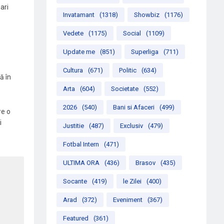
ari
Invatamant
(1318)
Showbiz
(1176)
Vedete
(1175)
Social
(1109)
Update me
(851)
Superliga
(711)
Cultura
(671)
Politic
(634)
ă în
Arta
(604)
Societate
(552)
2026
(540)
Bani si Afaceri
(499)
re o
i
Justitie
(487)
Exclusiv
(479)
Fotbal Intern
(471)
ULTIMA ORA
(436)
Brasov
(435)
Socante
(419)
le Zilei
(400)
Arad
(372)
Eveniment
(367)
Featured
(361)