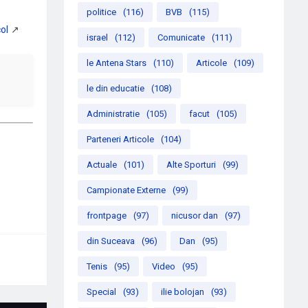
politice
(116)
BVB
(115)
israel
(112)
Comunicate
(111)
le Antena Stars
(110)
Articole
(109)
le din educatie
(108)
Administratie
(105)
facut
(105)
Parteneri Articole
(104)
Actuale
(101)
Alte Sporturi
(99)
Campionate Externe
(99)
frontpage
(97)
nicusor dan
(97)
din Suceava
(96)
Dan
(95)
Tenis
(95)
Video
(95)
Special
(93)
ilie bolojan
(93)