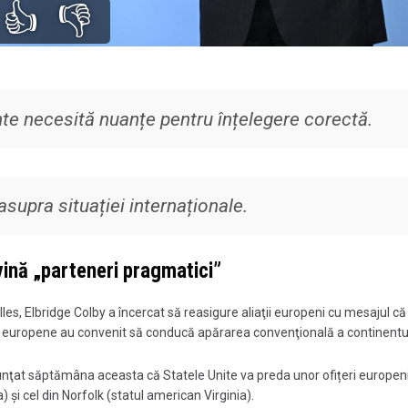
👍
👎
nte necesită nuanțe pentru înțelegere corectă.
supra situației internaționale.
ină „parteneri pragmatici”
lles, Elbridge Colby a încercat să reasigure aliaţii europeni cu mesajul că
le europene au convenit să conducă apărarea convenţională a continentulu
anunţat săptămâna aceasta că Statele Unite va preda unor ofițeri europen
) şi cel din Norfolk (statul american Virginia).