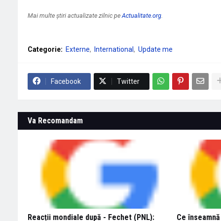
Mai multe știri actualizate zilnic pe
Actualitate.org
.
Categorie:
Externe
International
Update me
Facebook
Twitter
Va Recomandam
Reacții mondiale după - Fechet (PNL):
Ce înseamnă 