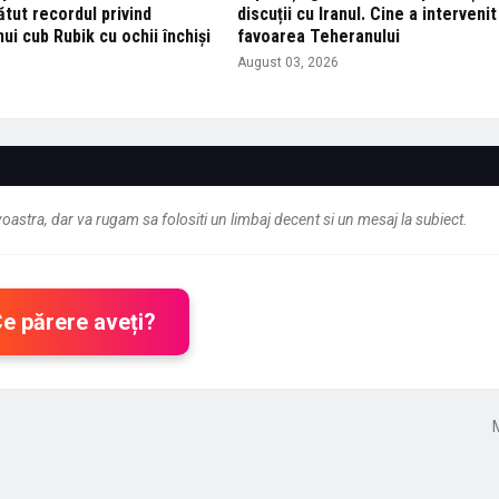
tut recordul privind
discuții cu Iranul. Cine a intervenit
ui cub Rubik cu ochii închiși
favoarea Teheranului
6
August 03, 2026
astra, dar va rugam sa folositi un limbaj decent si un mesaj la subiect.
Ce părere aveți?