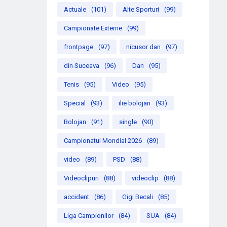
Actuale
(101)
Alte Sporturi
(99)
Campionate Externe
(99)
frontpage
(97)
nicusor dan
(97)
din Suceava
(96)
Dan
(95)
Tenis
(95)
Video
(95)
Special
(93)
ilie bolojan
(93)
Bolojan
(91)
single
(90)
Campionatul Mondial 2026
(89)
video
(89)
PSD
(88)
Videoclipuri
(88)
videoclip
(88)
accident
(86)
Gigi Becali
(85)
Liga Campionilor
(84)
SUA
(84)