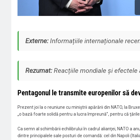
Externe:
Informațiile internaționale rece
Rezumat:
Reacțiile mondiale și efectele a
Pentagonul le transmite europenilor să dev
Prezent joi la o reuniune cu miniștrii apărării din NATO, la Bruxe
„o bază foarte solidă pentru a lucra împreună”, pentru că ţări
Ca semn al schimbării echilibrului în cadrul alianţei, NATO a 
dintre principalele sale posturi de comandă: cel din Napoli (Italia