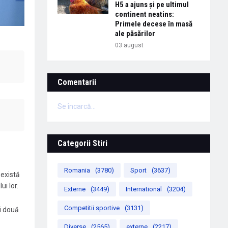
H5 a ajuns și pe ultimul
continent neatins:
Primele decese în masă
ale păsărilor
03 august
Comentarii
Se încarcă...
Categorii Stiri
Romania
(3780)
Sport
(3637)
 există
i lor.
Externe
(3449)
International
(3204)
Competitii sportive
(3131)
i două
Diverse
(2565)
externe
(2217)