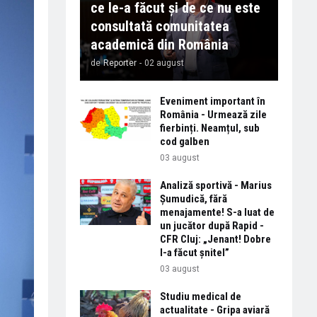
ce le-a făcut și de ce nu este
consultată comunitatea
academică din România
de
Reporter
-
02 august
Eveniment important în
România - Urmează zile
fierbinți. Neamțul, sub
cod galben
03 august
Analiză sportivă - Marius
Șumudică, fără
menajamente! S-a luat de
un jucător după Rapid -
CFR Cluj: „Jenant! Dobre
l-a făcut șnitel”
03 august
Studiu medical de
actualitate - Gripa aviară