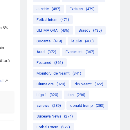
Justitie
(487)
Exclusiv
(479)
Fotbal Intern
(471)
la 5%
ULTIMA ORA
(436)
Brasov
(435)
Socante
(419)
le Zilei
(400)
ia.
Arad
(372)
Eveniment
(367)
gătură
Featured
(361)
Monitorul de Neamt
(341)
Ultima ora
(329)
din Neamt
(322)
Liga 1
(320)
iran
(296)
svnews
(289)
donald trump
(283)
Suceava News
(274)
Fotbal Extern
(272)