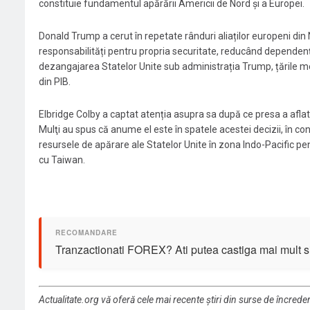
constituie fundamentul apărării Americii de Nord și a Europei.
Donald Trump a cerut în repetate rânduri aliaților europeni din 
responsabilități pentru propria securitate, reducând dependenţa
dezangajarea Statelor Unite sub administrația Trump, țările me
din PIB.
Elbridge Colby a captat atenția asupra sa după ce presa a afla
Mulţi au spus că anume el este în spatele acestei decizii, în co
resursele de apărare ale Statelor Unite în zona Indo-Pacific pent
cu Taiwan.
Tranzactionati FOREX? Ati putea castiga mai mult si 
Actualitate.org vă oferă cele mai recente știri din surse de încrede