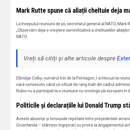
Mark Rutte spune că aliații cheltuie deja m
La începutul reuniunii de joi, secretarul general al NATO, Mark R
„Observăm deja o creştere semnificativă a cheltuielilor aliaţilor 
NATO.
Vreți să citiți și alte articole despre
Exte
Elbridge Colby, numărul trei de la Pentagon, l-a înlocuit la reu
oară consecutiv când un oficial de rang înalt din cadrul admini
Rubio nu a participat la o reuniune cu omologii săi europeni în 
Politicile și declarațiile lui Donald Trump s
Aceste absenţe şi tensiunile repetate între preşedintele ameri
Groenlanda – stârnesc îngrijorări cu privire la angajamentul ac