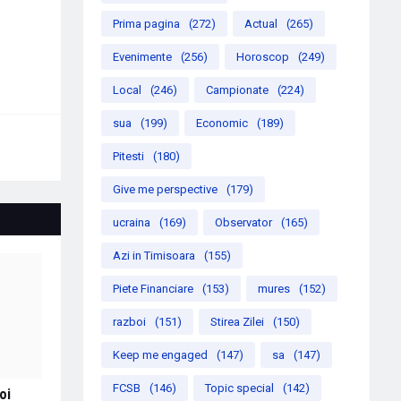
Prima pagina
(272)
Actual
(265)
Evenimente
(256)
Horoscop
(249)
Local
(246)
Campionate
(224)
sua
(199)
Economic
(189)
Pitesti
(180)
Give me perspective
(179)
ucraina
(169)
Observator
(165)
Azi in Timisoara
(155)
Piete Financiare
(153)
mures
(152)
razboi
(151)
Stirea Zilei
(150)
Keep me engaged
(147)
sa
(147)
FCSB
(146)
Topic special
(142)
oi