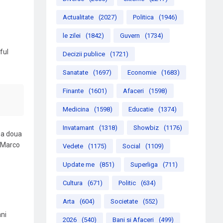
Actualitate
(2027)
Politica
(1946)
le zilei
(1842)
Guvern
(1734)
ful
Decizii publice
(1721)
Sanatate
(1697)
Economie
(1683)
Finante
(1601)
Afaceri
(1598)
Medicina
(1598)
Educatie
(1374)
Invatamant
(1318)
Showbiz
(1176)
u a doua
t Marco
Vedete
(1175)
Social
(1109)
Update me
(851)
Superliga
(711)
Cultura
(671)
Politic
(634)
Arta
(604)
Societate
(552)
ani
2026
(540)
Bani si Afaceri
(499)