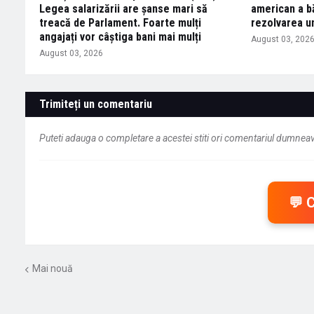
Legea salarizării are șanse mari să
american a bă
treacă de Parlament. Foarte mulți
rezolvarea un
angajați vor câștiga bani mai mulți
August 03, 202
August 03, 2026
Trimiteți un comentariu
Puteti adauga o completare a acestei stiti ori comentariul dumneavo
💬 
Mai nouă