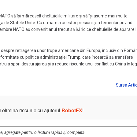
NATO să îşi mărească cheltuielile militare şi să îşi asume mai multe
 de Statele Unite. Ca urmare a acestor presiuni și a temerilor privind
mbre NATO au convenit anul trecut să își ridice cheltuielile de apărare 
t despre retragerea unor trupe americane din Europa, inclusiv din Român
nformitate cu politica administraţiei Trump, care încearcă să transfere
ru a spori descurajarea şi a reduce riscurile unui conflict cu China în le
elimina riscurile cu ajutorul
RobotFX
!
re, agregate pentru o lectură rapidă și completă.