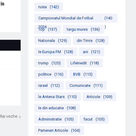
 în
rusia
(142)
Campionatul Mondial de Fotbal
(140
2026
)
Top
(137)
targu mures
(136)
Nationala
(129)
din Timis
(128)
le Europa FM
(128)
ani
(121)
trump
(120)
LifeInedit
(118)
politice
(116)
BVB
(115)
israel
(112)
Comunicate
(111)
le Antena Stars
(110)
Articole
(109)
le din educatie
(108)
Mai veche
Administratie
(105)
facut
(105)
Parteneri Articole
(104)