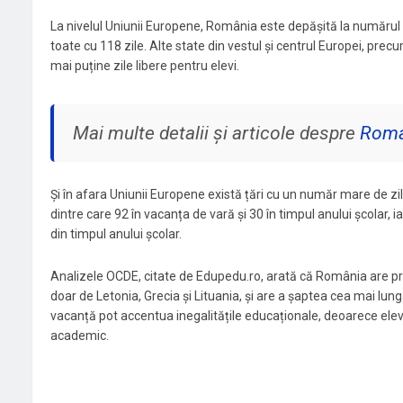
La nivelul Uniunii Europene, România este depășită la numărul to
toate cu 118 zile. Alte state din vestul și centrul Europei, precu
mai puține zile libere pentru elevi.
Mai multe detalii și articole despre
Roma
Și în afara Uniunii Europene există țări cu un număr mare de zi
dintre care 92 în vacanța de vară și 30 în timpul anului școlar, i
din timpul anului școlar.
Analizele OCDE, citate de Edupedu.ro, arată că România are pr
doar de Letonia, Grecia și Lituania, și are a șaptea cea mai lun
vacanță pot accentua inegalitățile educaționale, deoarece elevilo
academic.