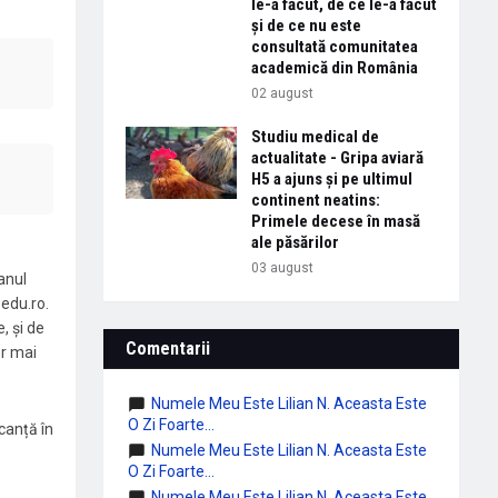
le-a făcut, de ce le-a făcut
și de ce nu este
consultată comunitatea
academică din România
02 august
Studiu medical de
actualitate - Gripa aviară
H5 a ajuns și pe ultimul
continent neatins:
Primele decese în masă
ale păsărilor
03 august
anul
pedu.ro.
, și de
Comentarii
or mai
Numele Meu Este Lilian N. Aceasta Este
O Zi Foarte...
canță în
Numele Meu Este Lilian N. Aceasta Este
O Zi Foarte...
Numele Meu Este Lilian N. Aceasta Este