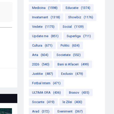
Medicina
(1598)
Educatie
(1374)
Invatamant
(1318)
Showbiz
(1176)
Vedete
(1175)
Social
(1109)
Update me
(851)
Superliga
(711)
Cultura
(671)
Politic
(634)
Arta
(604)
Societate
(552)
2026
(540)
Bani si Afaceri
(499)
Justitie
(487)
Exclusiv
(479)
Fotbal Intern
(471)
ULTIMA ORA
(436)
Brasov
(435)
Socante
(419)
le Zilei
(400)
Arad
(372)
Eveniment
(367)