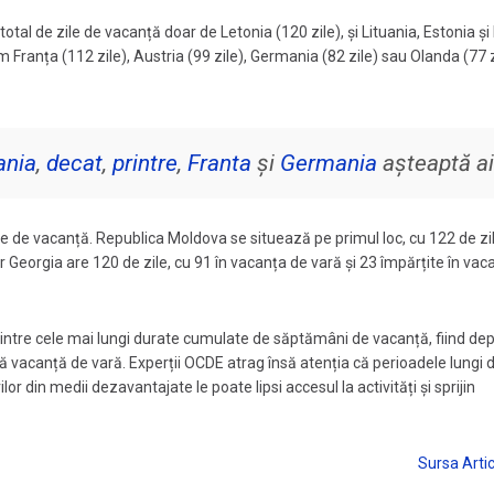
tal de zile de vacanță doar de Letonia (120 zile), și Lituania, Estonia și
m Franța (112 zile), Austria (99 zile), Germania (82 zile) sau Olanda (77 z
nia
,
decat
,
printre
,
Franta
și
Germania
așteaptă ai
le de vacanță. Republica Moldova se situează pe primul loc, cu 122 de zil
ar Georgia are 120 de zile, cu 91 în vacanța de vară și 23 împărțite în vac
intre cele mai lungi durate cumulate de săptămâni de vacanță, fiind dep
gă vacanță de vară. Experții OCDE atrag însă atenția că perioadele lungi 
r din medii dezavantajate le poate lipsi accesul la activități și sprijin