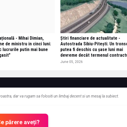
țională - Mihai Dimian,
Știri financiare de actualitate -
ne de ministru in cinci luni:
Autostrada Sibiu-Pitești: Un trons
c lucrurile putin mai bune
putea fi deschis cu șase luni mai
gasit"
devreme decât termenul contract
June 05, 2026
astra, dar va rugam sa folositi un limbaj decent si un mesaj la subiect.
Ce părere aveți?