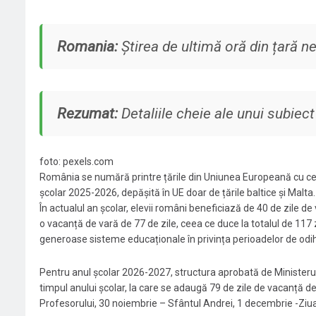
Romania:
Știrea de ultimă oră din țară ne
Rezumat:
Detaliile cheie ale unui subiect
foto: pexels.com
România se numără printre țările din Uniunea Europeană cu cele
școlar 2025-2026, depășită în UE doar de țările baltice și Malt
În actualul an școlar, elevii români beneficiază de 40 de zile de 
o vacanță de vară de 77 de zile, ceea ce duce la totalul de 117
generoase sisteme educaționale în privința perioadelor de odi
Pentru anul școlar 2026-2027, structura aprobată de Ministerul 
timpul anului școlar, la care se adaugă 79 de zile de vacanță de 
Profesorului, 30 noiembrie – Sfântul Andrei, 1 decembrie -Ziua N