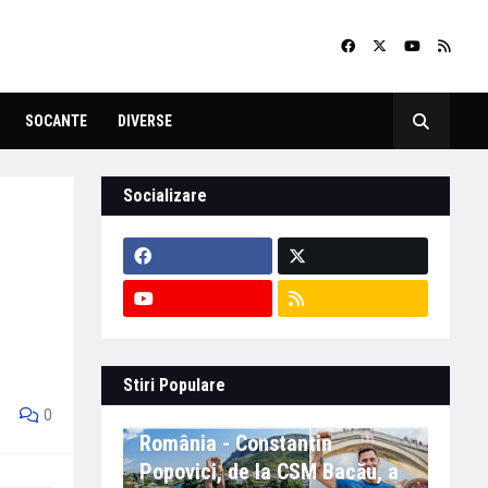
SOCANTE
DIVERSE
Socializare
Stiri Populare
Eveniment important în
0
România - Constantin
Popovici, de la CSM Bacău, a