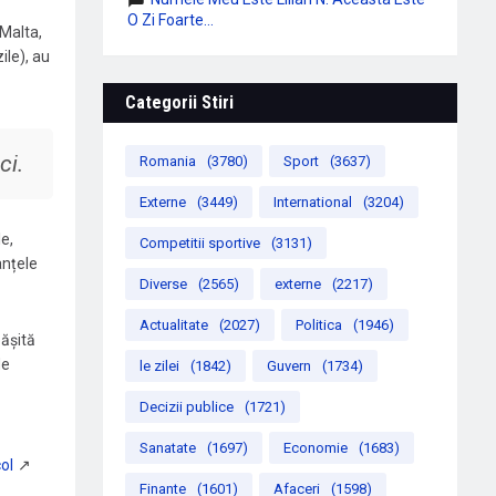
O Zi Foarte...
 Malta,
ile), au
Categorii Stiri
ci.
Romania
(3780)
Sport
(3637)
Externe
(3449)
International
(3204)
e,
Competitii sportive
(3131)
anțele
Diverse
(2565)
externe
(2217)
Actualitate
(2027)
Politica
(1946)
ășită
de
le zilei
(1842)
Guvern
(1734)
Decizii publice
(1721)
Sanatate
(1697)
Economie
(1683)
Finante
(1601)
Afaceri
(1598)