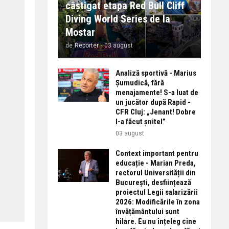
câștigat etapa Red Bull Cliff
Diving World Series de la
Mostar
de
Reporter
-
03 august
Analiză sportivă - Marius
Șumudică, fără
menajamente! S-a luat de
un jucător după Rapid -
CFR Cluj: „Jenant! Dobre
l-a făcut șnitel”
03 august
Context important pentru
educație - Marian Preda,
rectorul Universității din
București, desființează
proiectul Legii salarizării
2026: Modificările în zona
învățământului sunt
hilare. Eu nu înțeleg cine