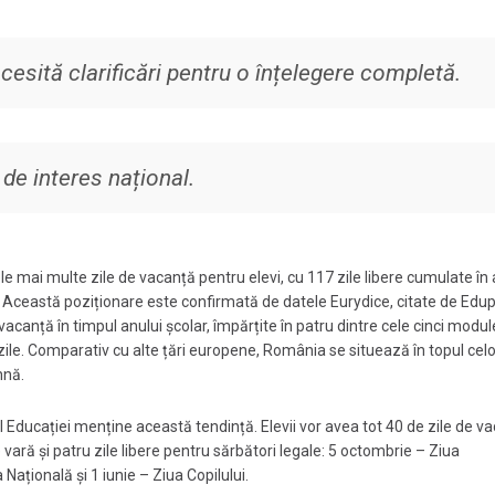
cesită clarificări pentru o înțelegere completă.
 de interes național.
 mai multe zile de vacanță pentru elevi, cu 117 zile libere cumulate în 
a. Această poziționare este confirmată de datele Eurydice, citate de Edu
vacanță în timpul anului școlar, împărțite în patru dintre cele cinci module
 zile. Comparativ cu alte țări europene, România se situează în topul cel
hnă.
Educației menține această tendință. Elevii vor avea tot 40 de zile de va
vară și patru zile libere pentru sărbători legale: 5 octombrie – Ziua
ațională și 1 iunie – Ziua Copilului.