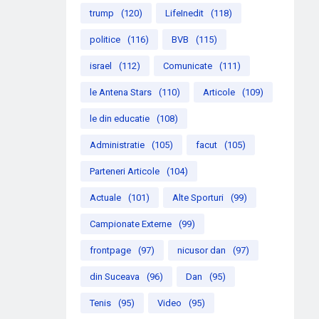
trump
(120)
LifeInedit
(118)
politice
(116)
BVB
(115)
israel
(112)
Comunicate
(111)
le Antena Stars
(110)
Articole
(109)
le din educatie
(108)
Administratie
(105)
facut
(105)
Parteneri Articole
(104)
Actuale
(101)
Alte Sporturi
(99)
Campionate Externe
(99)
frontpage
(97)
nicusor dan
(97)
din Suceava
(96)
Dan
(95)
Tenis
(95)
Video
(95)