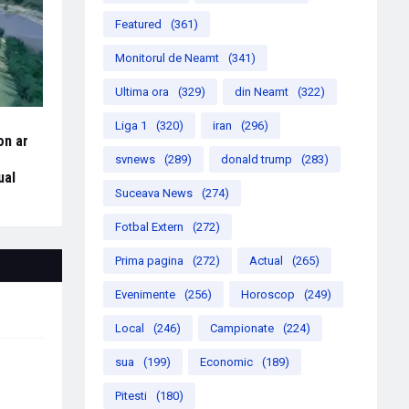
Featured
(361)
Monitorul de Neamt
(341)
Ultima ora
(329)
din Neamt
(322)
Liga 1
(320)
iran
(296)
on ar
svnews
(289)
donald trump
(283)
ual
Suceava News
(274)
Fotbal Extern
(272)
Prima pagina
(272)
Actual
(265)
Evenimente
(256)
Horoscop
(249)
Local
(246)
Campionate
(224)
sua
(199)
Economic
(189)
Pitesti
(180)