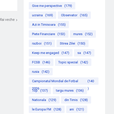
Give me perspective
(179)
ucraina
(169)
Observator
(165)
Mai veche
Azi in Timisoara
(155)
Piete Financiare
(153)
mures
(152)
razboi
(151)
Stirea Zilei
(150)
Keep me engaged
(147)
sa
(147)
FCSB
(146)
Topic special
(142)
rusia
(142)
Campionatul Mondial de Fotbal
(140
2026
)
Top
(137)
targu mures
(136)
Nationala
(129)
din Timis
(128)
le Europa FM
(128)
ani
(121)