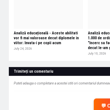
Analiză educațională - Aceste abilitati
Analiză educa
vor fi mai valoroase decat diplomele in
1.000 de ordi
viitor: Invata-i pe copii acum
"Incerc sa fa
decat le-am 
July 24, 2026
July 10, 2026
Trimiteți un comentariu
Puteti adauga o completare a acestei stiti ori comentariul dumneavo
💬 