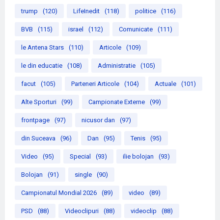
trump
(120)
LifeInedit
(118)
politice
(116)
BVB
(115)
israel
(112)
Comunicate
(111)
le Antena Stars
(110)
Articole
(109)
le din educatie
(108)
Administratie
(105)
facut
(105)
Parteneri Articole
(104)
Actuale
(101)
Alte Sporturi
(99)
Campionate Externe
(99)
frontpage
(97)
nicusor dan
(97)
din Suceava
(96)
Dan
(95)
Tenis
(95)
Video
(95)
Special
(93)
ilie bolojan
(93)
Bolojan
(91)
single
(90)
Campionatul Mondial 2026
(89)
video
(89)
PSD
(88)
Videoclipuri
(88)
videoclip
(88)