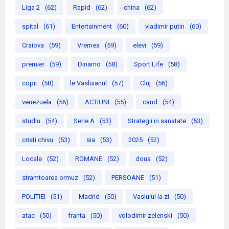
Liga 2
(62)
Rapid
(62)
china
(62)
spital
(61)
Entertainment
(60)
vladimir putin
(60)
Craiova
(59)
Vremea
(59)
elevi
(59)
premier
(59)
Dinamo
(58)
Sport Life
(58)
copii
(58)
le Vasluianul
(57)
Cluj
(56)
venezuela
(56)
ACTIUNI
(55)
cand
(54)
studiu
(54)
Serie A
(53)
Strategii in sanatate
(53)
cristi chivu
(53)
sia
(53)
2025
(52)
Locale
(52)
ROMANE
(52)
doua
(52)
stramtoarea ormuz
(52)
PERSOANE
(51)
POLITIEI
(51)
Madrid
(50)
Vasluiul la zi
(50)
atac
(50)
franta
(50)
volodimir zelenski
(50)