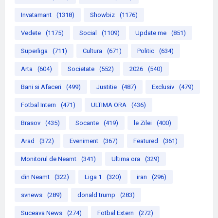
Invatamant
(1318)
Showbiz
(1176)
Vedete
(1175)
Social
(1109)
Update me
(851)
Superliga
(711)
Cultura
(671)
Politic
(634)
Arta
(604)
Societate
(552)
2026
(540)
Bani si Afaceri
(499)
Justitie
(487)
Exclusiv
(479)
Fotbal Intern
(471)
ULTIMA ORA
(436)
Brasov
(435)
Socante
(419)
le Zilei
(400)
Arad
(372)
Eveniment
(367)
Featured
(361)
Monitorul de Neamt
(341)
Ultima ora
(329)
din Neamt
(322)
Liga 1
(320)
iran
(296)
svnews
(289)
donald trump
(283)
Suceava News
(274)
Fotbal Extern
(272)