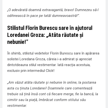
„O adevărată doamnă extravagantă, bravo! Dumnezeu să-l
odihnească în pace pe tatăl dumneavoastră!”.
Stilistul Florin Burescu sare în ajutorul
Loredanei Groza: „Atâta răutate și
nebunie!”
În shimb, stilistul vedetelor Florin Burescu sare în apărarea
solistei Loredana Groza, căreia i-a admirat și apreciat
dintotdeauna stilul vestimentar. Iată reacția acestuia,
exclusiv prin intermediul Click!:
„Am văzut atâta răutate și nebunie în online, la postarea
asta cu ținuta Loredanei! Doamnele care comentează
trebuie să țină însă cont că fiecare merge, fie la bancă, la
cimitir sau la piață, îmbrăcat conform stilului său
vestimentar.