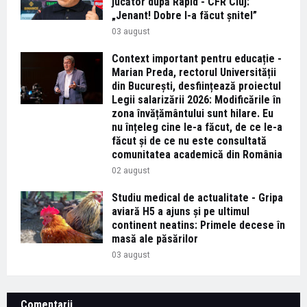
jucător după Rapid - CFR Cluj:
„Jenant! Dobre l-a făcut șnitel”
03 august
Context important pentru educație -
Marian Preda, rectorul Universității
din București, desființează proiectul
Legii salarizării 2026: Modificările în
zona învățământului sunt hilare. Eu
nu înțeleg cine le-a făcut, de ce le-a
făcut și de ce nu este consultată
comunitatea academică din România
02 august
Studiu medical de actualitate - Gripa
aviară H5 a ajuns și pe ultimul
continent neatins: Primele decese în
masă ale păsărilor
03 august
Comentarii