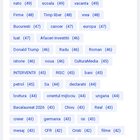
nato
(49)
scoala
(49)
vacanta
(49)
Firme
(48)
Timp liber
(48)
vrea
(48)
Bucuresti
(47)
cancer
(47)
europa
(47)
luat
(47)
Afaceri Investitii
(46)
Donald Trump
(46)
Radu
(46)
Roman
(46)
istorie
(46)
noua
(46)
CulturaMedia
(45)
INTERVENTII
(45)
RISC
(45)
bani
(45)
petrol
(45)
Sa
(44)
declaratii
(44)
lovitura
(44)
orientul mijlociu
(44)
ungaria
(44)
Bacalaureat 2026
(43)
Chivu
(43)
Real
(43)
creier
(43)
germania
(43)
isi
(43)
mesaj
(43)
CFR
(42)
Cristi
(42)
filme
(42)