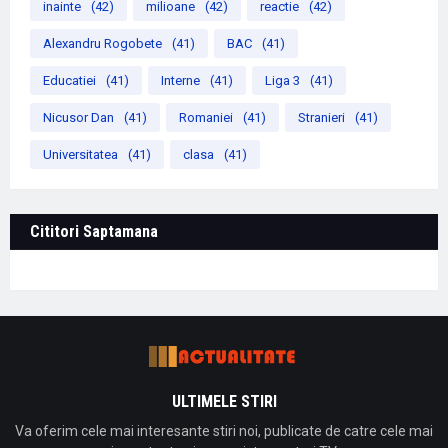
inainte
(42)
milioane
(42)
reactie
(42)
Alexandru Rogobete
(41)
BAC
(41)
Educatiei
(41)
Interne
(41)
Liga 3
(41)
Nicusor Dan
(41)
Romaniei
(41)
Stranieri
(41)
Universitatea
(41)
clasa
(41)
Cititori Saptamana
ULTIMELE STIRI
Va oferim cele mai interesante stiri noi, publicate de catre cele mai