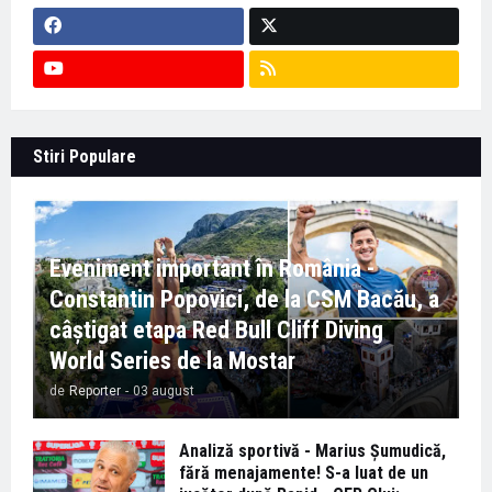
Stiri Populare
Eveniment important în România -
Constantin Popovici, de la CSM Bacău, a
câștigat etapa Red Bull Cliff Diving
World Series de la Mostar
de
Reporter
-
03 august
Analiză sportivă - Marius Șumudică,
fără menajamente! S-a luat de un