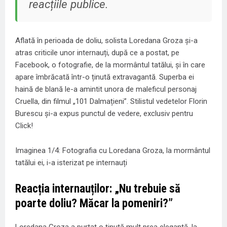
reacțiile publice.
Aflată în perioada de doliu, solista Loredana Groza și-a
atras criticile unor internauți, după ce a postat, pe
Facebook, o fotografie, de la mormântul tatălui, și în care
apare îmbrăcată într-o ținută extravagantă. Superba ei
haină de blană le-a amintit unora de maleficul personaj
Cruella, din filmul „101 Dalmațieni”. Stilistul vedetelor Florin
Burescu și-a expus punctul de vedere, exclusiv pentru
Click!
Imaginea 1/4:
Fotografia cu Loredana Groza, la mormântul
tatălui ei, i-a isterizat pe internauți
Reacția internauților: „Nu trebuie să
poarte doliu? Măcar la pomeniri?”
Loredana Groza a purtat o ținută mult prea elegantă, la