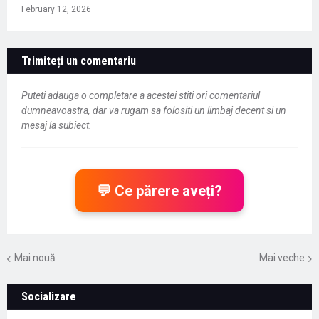
February 12, 2026
Trimiteți un comentariu
Puteti adauga o completare a acestei stiti ori comentariul
dumneavoastra, dar va rugam sa folositi un limbaj decent si un
mesaj la subiect.
💬 Ce părere aveți?
Mai nouă
Mai veche
Socializare