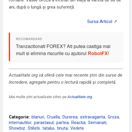
romane. Vasile Groza a încetat din viață la vârsta de 88 de
ani, după o lungă și grea suferință.
Tranzactionati FOREX? Ati putea castiga mai
mult si elimina riscurile cu ajutorul
RobotFX
!
Actualitate.org vă oferă cele mai recente știri din surse de
încredere, agregate pentru o lectură rapidă și completă.
Mai multe știri actualizate zilnic pe
Actualitate.org
.
Categorie:
blanuri
Cruella
Durerea
extravaganta
Groza
internautilor
parastasul
partea
Reactia
Semanati
Showbiz
Stilistii
tatalui
tinuta
Vedete