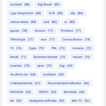
accident
(86)
Gigi Becali
(85)
Liga Campionilor
(84)
SUA
(84)
clip
(84)
cultura stiinta
(84)
psd
(82)
ia
(80)
guvern
(78)
Nicusor
(77)
Profesori
(77)
Tehnologie
(77)
euro
(77)
Corona Brasov
(74)
TV
(74)
Cupa
(73)
PNL
(73)
romania
(72)
Becali
(71)
Business Adviser
(70)
Impact
(70)
incendiu
(70)
spus
(70)
Gigi
(69)
de ultima ora
(69)
profesori
(69)
LifeEntertaiment
(67)
Recomandarile editorilor
(66)
DROGURI
(65)
TRAFIC
(65)
Mondiala
(64)
Ilie
(63)
inteligenta artificiala
(63)
Blitz TV
(62)