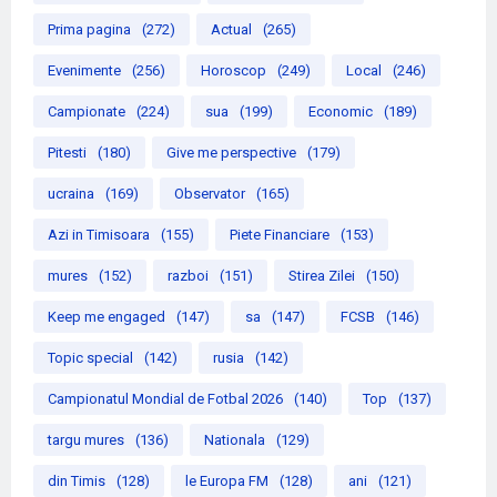
Prima pagina
(272)
Actual
(265)
Evenimente
(256)
Horoscop
(249)
Local
(246)
Campionate
(224)
sua
(199)
Economic
(189)
Pitesti
(180)
Give me perspective
(179)
ucraina
(169)
Observator
(165)
Azi in Timisoara
(155)
Piete Financiare
(153)
mures
(152)
razboi
(151)
Stirea Zilei
(150)
Keep me engaged
(147)
sa
(147)
FCSB
(146)
Topic special
(142)
rusia
(142)
Campionatul Mondial de Fotbal 2026
(140)
Top
(137)
targu mures
(136)
Nationala
(129)
din Timis
(128)
le Europa FM
(128)
ani
(121)