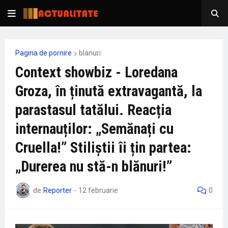
Pagina de pornire
blanuri
Context showbiz - Loredana
Groza, în ținută extravagantă, la
parastasul tatălui. Reacția
internauților: „Semănați cu
Cruella!” Stiliștii îi țin partea:
„Durerea nu stă-n blănuri!”
de
Reporter
-
12 februarie
0