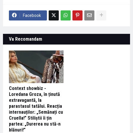
Facebook
Va Recomandam
Context showbiz -
Loredana Groza, în ținută
extravagantă, la
parastasul tatălui. Reacția
internauților: „Semănați cu
Cruella!” Stiliștii îi țin
partea: „Durerea nu stă-n
blănuri!”