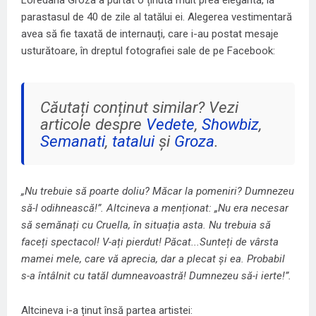
parastasul de 40 de zile al tatălui ei. Alegerea vestimentară
avea să fie taxată de internauți, care i-au postat mesaje
usturătoare, în dreptul fotografiei sale de pe Facebook:
Căutați conținut similar? Vezi
articole despre
Vedete
,
Showbiz
,
Semanati
,
tatalui
și
Groza
.
„Nu trebuie să poarte doliu? Măcar la pomeniri? Dumnezeu
să-l odihnească!”. Altcineva a menționat: „Nu era necesar
să semănați cu Cruella, în situația asta. Nu trebuia să
faceți spectacol! V-ați pierdut! Păcat...Sunteți de vârsta
mamei mele, care vă aprecia, dar a plecat și ea. Probabil
s-a întâlnit cu tatăl dumneavoastră! Dumnezeu să-i ierte!”.
Altcineva i-a ținut însă partea artistei: