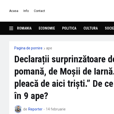
Acasa
Info
Contact
ROMANIA
ECONOMIE
POLITICA
CULTURA
SOCIE
Pagina de pornire
ape
Declarații surprinzătoare d
pomană, de Moșii de Iarnă.
pleacă de aici triști.” De 
în 9 ape?
de
Reporter
-
14 februarie