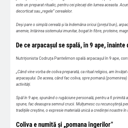
este un preparat ritualic, pentru cei plecați din lumea aceasta. Acum
decorticat sau „regele” cerealelor.
Deși pare o simplă cereală și la îndemâna oricui (prețul bun), arpac
anemie, întărirea sistemului imunitar, bogat în fibre, proteine, magnez
De ce arpacașul se spală, în 9 ape, înainte
Nutriționista Codruța Pantelimon spală arpacașul în 9 ape, conf
„Când vine vorba de coliva preparată, ca ritual religios, am învățat 
arpacașului. De aceea, când fac coliva, spre pomană (pomenirea) îng
activități.
Spăl în 9 ape, spunând o rugăciune personală, pentru a fi primită a
spune, fac deasupra semnul crucii. Mulțumesc cu recunoștință pentr
tradițiile creștine, o expresie materială unică a credinței noastre în
Coliva e numită și „pomana îngerilor”