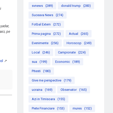
svnews
(289)
donald trump
(283)
i
Suceava News
(274)
Fotbal Extern
(272)
Așadar,
ici, pe
Prima pagina
(272)
Actual
(265)
Evenimente
(256)
Horoscop
(249)
Local
(246)
Campionate
(224)
sua
(199)
Economic
(189)
Pitesti
(180)
Give me perspective
(179)
ucraina
(169)
Observator
(165)
Azi in Timisoara
(155)
Piete Financiare
(153)
mures
(152)