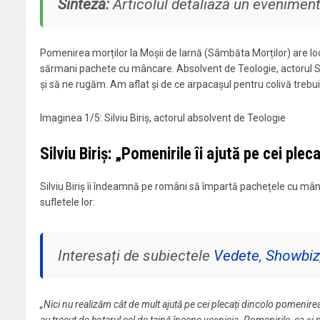
Sinteză:
Articolul detaliază un eveniment d
Pomenirea morților la Moșii de Iarnă (Sâmbăta Morților) are loc 
sărmani pachete cu mâncare. Absolvent de Teologie, actorul Silv
și să ne rugăm. Am aflat și de ce arpacașul pentru colivă trebui
Imaginea 1/5:
Silviu Biriș, actorul absolvent de Teologie
Silviu Biriș: „Pomenirile îi ajută pe cei plec
Silviu Biriș îi îndeamnă pe români să împartă pachețele cu mânc
sufletele lor:
Interesați de subiectele
Vedete
,
Showbiz
„Nici nu realizăm cât de mult ajută pe cei plecați dincolo pomenirea 
au trecut de hotarul cel de taină începe veșnicia. Pomenirile, ca și 