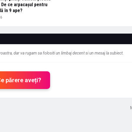
i.” De ce arpacașul pentru
lă în 9 ape?
26
astra, dar va rugam sa folositi un limbaj decent si un mesaj la subiect.
Ce părere aveți?