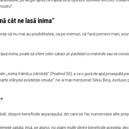
nostru”.
nă cât ne lasă inima”
jorați că nu mai au posibilitatea, ca pe vremuri, să facă pomeni mari, sc
l lasă inima, poate să ofere celor săraci un pachețel cu merinde sau ce consi
 din „inima frântă și zdrobită” (Psalmul 50), e ca o gură de apă proaspătă pe
oarte sfârșitul existenței omului”,
ne-a mai menționat Silviu Biriș, exclusiv 
c”
lick!, despre beneficiile arpacașului, din care se fac numeroase alte prep
emeile satului, însă, pe atunci, nu știam multe dintre beneficiile acesteia, dec