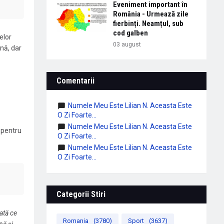
Eveniment important în
România - Urmează zile
fierbinți. Neamțul, sub
cod galben
elor
03 august
nă, dar
Comentarii
Numele Meu Este Lilian N. Aceasta Este
O Zi Foarte...
Numele Meu Este Lilian N. Aceasta Este
 pentru
O Zi Foarte...
Numele Meu Este Lilian N. Aceasta Este
O Zi Foarte...
Categorii Stiri
ată ce
Romania
(3780)
Sport
(3637)
nă și