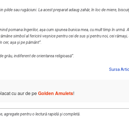
n pilde sau rugăciuni. La acest preparat adaug zahăr, în loc de miere, biscuiț
evenind pomana îngerilor, așa cum spunea bunica mea, cu mult timp în urmă. 
ne simbol al fericirii veșnice pentru cei de sus și pentru noi, cei rămași, a
 cer, așa și pe pământ”.
de grâu, indiferent de orientarea religioasă”.
placat cu aur de pe
Golden Amulets
!
re, agregate pentru o lectură rapidă și completă.