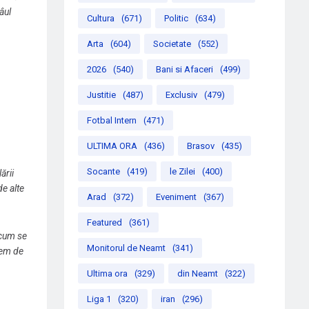
âul
Cultura
(671)
Politic
(634)
Arta
(604)
Societate
(552)
,
2026
(540)
Bani si Afaceri
(499)
Justitie
(487)
Exclusiv
(479)
Fotbal Intern
(471)
ULTIMA ORA
(436)
Brasov
(435)
Socante
(419)
le Zilei
(400)
ării
e alte
Arad
(372)
Eveniment
(367)
Featured
(361)
 cum se
Monitorul de Neamt
(341)
cem de
Ultima ora
(329)
din Neamt
(322)
Liga 1
(320)
iran
(296)