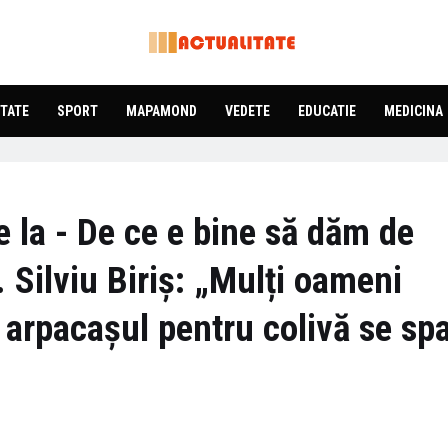
TATE
SPORT
MAPAMOND
VEDETE
EDUCATIE
MEDICINA
e la - De ce e bine să dăm de
 Silviu Biriș: „Mulți oameni
ce arpacașul pentru colivă se sp