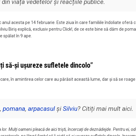
in viața vedetelor și reacțiile publice.
anul acesta pe 14 februarie. Este ziua în care familiile îndoliate oferă c
iu Biriș explică, exclusiv pentru Click!, de ce este bine să dăm de poma
e spălat în 9 ape.
ați să-și ușureze sufletele dincolo”
are, în amintirea celor care au părăsit această lume, dar și să se roage
,
pomana
,
arpacasul
și
Silviu
? Citiți mai mult aici.
lor. Mulți oameni pleacă de aici triști, încercați de deznădejde. Pentru ei, od
parastasele, pe lângă faptul că îi ajută să-și ușureze sufletele dincolo, înseam