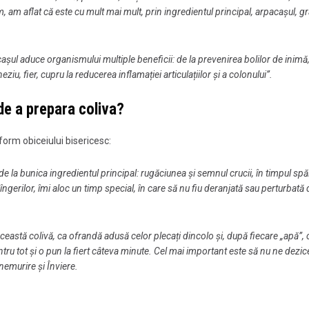
, am aflat că este cu mult mai mult, prin ingredientul principal, arpacașul, gr
așul aduce organismului multiple beneficii: de la prevenirea bolilor de inimă
iu, fier, cupru la reducerea inflamației articulațiilor și a colonului”.
 de a prepara coliva?
orm obiceiului bisericesc:
de la bunica ingredientul principal: rugăciunea și semnul crucii, în timpul spăl
erilor, îmi aloc un timp special, în care să nu fiu deranjată sau perturbată d
ceastă colivă, ca ofrandă adusă celor plecați dincolo și, după fiecare „apă”,
u tot și o pun la fiert câteva minute. Cel mai important este să nu ne dezi
 nemurire și Înviere.