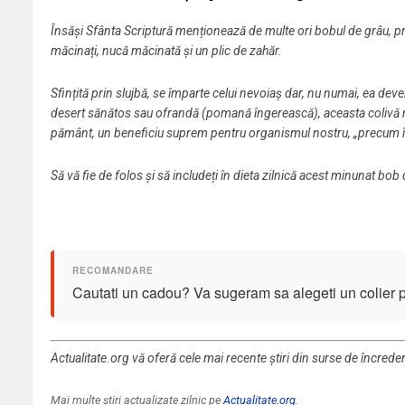
Însăși Sfânta Scriptură menționează de multe ori bobul de grâu, pri
măcinați, nucă măcinată și un plic de zahăr.
Sfințită prin slujbă, se împarte celui nevoiaș dar, nu numai, ea d
desert sănătos sau ofrandă (pomană îngerească), aceasta colivă rămâ
pământ, un beneficiu suprem pentru organismul nostru, „precum în
Să vă fie de folos și să includeți în dieta zilnică acest minunat bob 
Cautati un cadou? Va sugeram sa alegeti un colier 
Actualitate.org vă oferă cele mai recente știri din surse de încrede
Mai multe știri actualizate zilnic pe
Actualitate.org
.