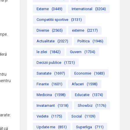
Externe
(3449)
International
(3204)
Competitii sportive
(3131)
Diverse
(2565)
externe
(2217)
umpe.
Actualitate
(2027)
Politica
(1946)
le zilei
(1842)
Guvern
(1734)
deră
Decizii publice
(1721)
Sanatate
(1697)
Economie
(1683)
ntru
pentru
Finante
(1601)
Afaceri
(1598)
Medicina
(1598)
Educatie
(1374)
Invatamant
(1318)
Showbiz
(1176)
arate:
Vedete
(1175)
Social
(1109)
Update me
(851)
Superliga
(711)
ât că