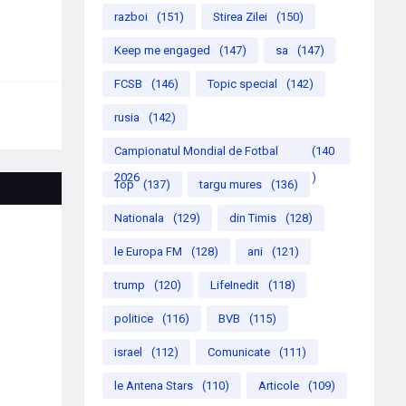
razboi
(151)
Stirea Zilei
(150)
Keep me engaged
(147)
sa
(147)
FCSB
(146)
Topic special
(142)
rusia
(142)
Campionatul Mondial de Fotbal
(140
2026
)
Top
(137)
targu mures
(136)
Nationala
(129)
din Timis
(128)
le Europa FM
(128)
ani
(121)
trump
(120)
LifeInedit
(118)
politice
(116)
BVB
(115)
israel
(112)
Comunicate
(111)
le Antena Stars
(110)
Articole
(109)