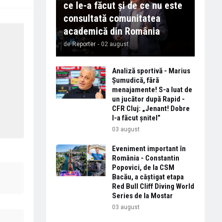
ce le-a făcut și de ce nu este
consultată comunitatea
academică din România
de
Reporter
-
02 august
Analiză sportivă - Marius
Șumudică, fără
menajamente! S-a luat de
un jucător după Rapid -
CFR Cluj: „Jenant! Dobre
l-a făcut șnitel”
03 august
Eveniment important în
România - Constantin
Popovici, de la CSM
Bacău, a câștigat etapa
Red Bull Cliff Diving World
Series de la Mostar
03 august