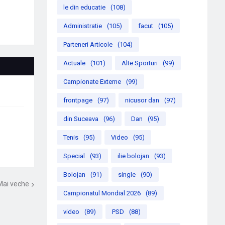
le din educatie
(108)
Administratie
(105)
facut
(105)
Parteneri Articole
(104)
Actuale
(101)
Alte Sporturi
(99)
Campionate Externe
(99)
frontpage
(97)
nicusor dan
(97)
din Suceava
(96)
Dan
(95)
Tenis
(95)
Video
(95)
Special
(93)
ilie bolojan
(93)
Bolojan
(91)
single
(90)
Mai veche
Campionatul Mondial 2026
(89)
video
(89)
PSD
(88)