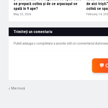
se prepară coliva și de ce arpacașul se
de aici trișt
spală în 9 ape?
colivă se spa
May 23, 2026
February 14, 20
Trimiteți un comentariu
Puteti adauga o completare a acestei stiti ori comentariul dumneavo
💬 
Mai nouă