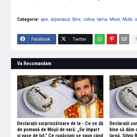
Categorie:
ape
arpacasul
Biris
coliva
Iarna
Mosii
Multi
Facebook
Twitter
Va Recomandam
Declarații surprinzătoare de la - Ce se dă
Declarații su
de pomană de Moșii de vară: „Se împart
bine să dăm 
și vase de lut.” Ce rugăciuni se spun când
Iarnă. Silviu 