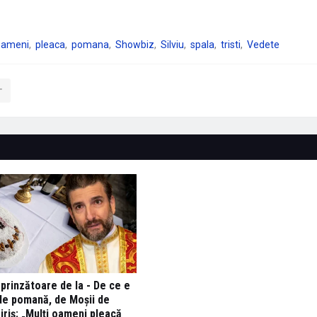
oameni
pleaca
pomana
Showbiz
Silviu
spala
tristi
Vedete
rprinzătoare de la - De ce e
de pomană, de Moșii de
Biriș: „Mulți oameni pleacă