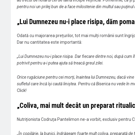
pentru noi un prilej bun de a face milostenie din multul sau puținul 
„Lui Dumnezeu nu-i place risipa, dăm poma
Odată cu majorarea prețurilor, tot mai mulți românii sunt îngri
Dar nu cantitatea este importantă:
„Lui Dumnezeu nu-i place risipa. Dar fiecare dintre noi, după cum î
potrivit pentru a-i putea ajuta să treacă greul zilei.
Orice rugăciune pentru cei morți, înaintea lui Dumnezeu, dacă vine
sufletul care încă își caută liniștea. Pentru că Biserica nu vede în m
Click!
„Coliva, mai mult decât un preparat rituali
Nutriționista Codruța Pantelimon ne-a vorbit, exclusiv pentru C
„În copilărie, la bunici, îndrăgeam foarte mult coliva, preparată de f