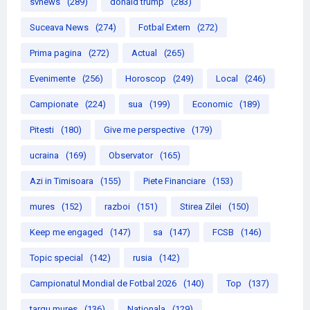
svnews
(289)
donald trump
(283)
Suceava News
(274)
Fotbal Extern
(272)
Prima pagina
(272)
Actual
(265)
Evenimente
(256)
Horoscop
(249)
Local
(246)
Campionate
(224)
sua
(199)
Economic
(189)
Pitesti
(180)
Give me perspective
(179)
ucraina
(169)
Observator
(165)
Azi in Timisoara
(155)
Piete Financiare
(153)
mures
(152)
razboi
(151)
Stirea Zilei
(150)
Keep me engaged
(147)
sa
(147)
FCSB
(146)
Topic special
(142)
rusia
(142)
Campionatul Mondial de Fotbal 2026
(140)
Top
(137)
targu mures
(136)
Nationala
(129)