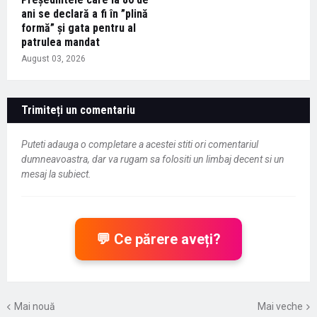
ani se declară a fi în ”plină
formă” și gata pentru al
patrulea mandat
August 03, 2026
Trimiteți un comentariu
Puteti adauga o completare a acestei stiti ori comentariul
dumneavoastra, dar va rugam sa folositi un limbaj decent si un
mesaj la subiect.
💬 Ce părere aveți?
Mai nouă
Mai veche