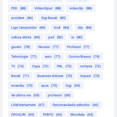
PSD
(88)
Videoclipuri
(88)
videoclip
(88)
accident
(86)
Gigi Becali
(85)
Liga Campionilor
(84)
SUA
(84)
clip
(84)
cultura stiinta
(84)
psd
(82)
ia
(80)
guvern
(78)
Nicusor
(77)
Profesori
(77)
Tehnologie
(77)
euro
(77)
Corona Brasov
(74)
TV
(74)
Cupa
(73)
PNL
(73)
romania
(72)
Becali
(71)
Business Adviser
(70)
Impact
(70)
incendiu
(70)
spus
(70)
Gigi
(69)
de ultima ora
(69)
profesori
(69)
LifeEntertaiment
(67)
Recomandarile editorilor
(66)
DROGURI
(65)
TRAFIC
(65)
Mondiala
(64)