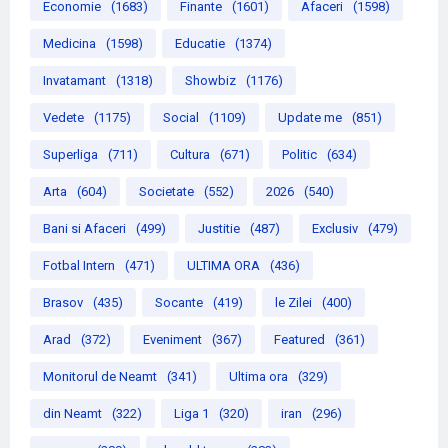
Economie
(1683)
Finante
(1601)
Afaceri
(1598)
Medicina
(1598)
Educatie
(1374)
Invatamant
(1318)
Showbiz
(1176)
Vedete
(1175)
Social
(1109)
Update me
(851)
Superliga
(711)
Cultura
(671)
Politic
(634)
Arta
(604)
Societate
(552)
2026
(540)
Bani si Afaceri
(499)
Justitie
(487)
Exclusiv
(479)
Fotbal Intern
(471)
ULTIMA ORA
(436)
Brasov
(435)
Socante
(419)
le Zilei
(400)
Arad
(372)
Eveniment
(367)
Featured
(361)
Monitorul de Neamt
(341)
Ultima ora
(329)
din Neamt
(322)
Liga 1
(320)
iran
(296)