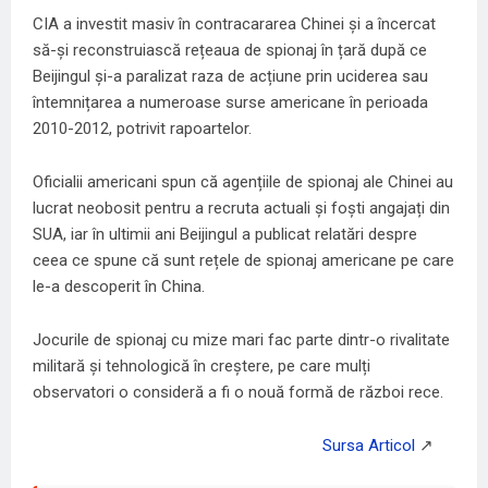
CIA a investit masiv în contracararea Chinei și a încercat
să-și reconstruiască rețeaua de spionaj în țară după ce
Beijingul și-a paralizat raza de acțiune prin uciderea sau
întemnițarea a numeroase surse americane în perioada
2010-2012, potrivit rapoartelor.
Oficialii americani spun că agențiile de spionaj ale Chinei au
lucrat neobosit pentru a recruta actuali și foști angajați din
SUA, iar în ultimii ani Beijingul a publicat relatări despre
ceea ce spune că sunt rețele de spionaj americane pe care
le-a descoperit în China.
Jocurile de spionaj cu mize mari fac parte dintr-o rivalitate
militară și tehnologică în creștere, pe care mulți
observatori o consideră a fi o nouă formă de război rece.