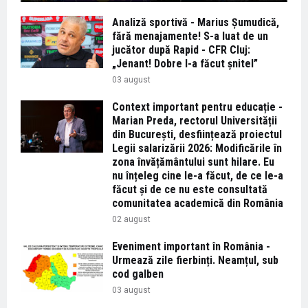
Analiză sportivă - Marius Șumudică,
fără menajamente! S-a luat de un
jucător după Rapid - CFR Cluj:
„Jenant! Dobre l-a făcut șnitel”
03 august
Context important pentru educație -
Marian Preda, rectorul Universității
din București, desființează proiectul
Legii salarizării 2026: Modificările în
zona învățământului sunt hilare. Eu
nu înțeleg cine le-a făcut, de ce le-a
făcut și de ce nu este consultată
comunitatea academică din România
02 august
Eveniment important în România -
Urmează zile fierbinți. Neamțul, sub
cod galben
03 august