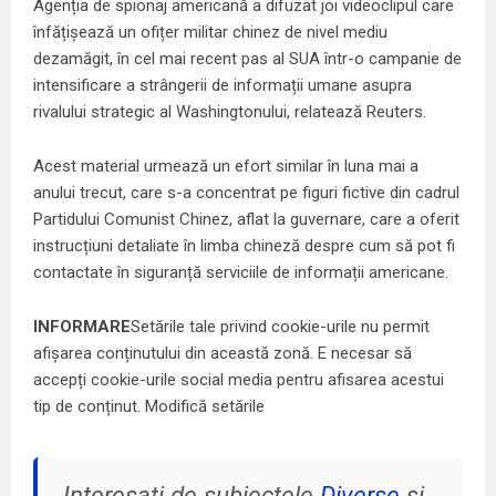
Agenția de spionaj americană a difuzat joi videoclipul care
înfățișează un ofițer militar chinez de nivel mediu
dezamăgit, în cel mai recent pas al SUA într-o campanie de
intensificare a strângerii de informații umane asupra
rivalului strategic al Washingtonului, relatează Reuters.
Acest material urmează un efort similar în luna mai a
anului trecut, care s-a concentrat pe figuri fictive din cadrul
Partidului Comunist Chinez, aflat la guvernare, care a oferit
instrucțiuni detaliate în limba chineză despre cum să pot fi
contactate în siguranță serviciile de informații americane.
INFORMARE
Setările tale privind cookie-urile nu permit
afișarea conținutului din această zonă. E necesar să
accepți cookie-urile social media pentru afisarea acestui
tip de conținut.
Modifică setările
Interesați de subiectele
Diverse
și