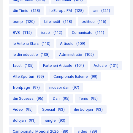
din Timis
(128)
le Europa FM
(128)
ani
(121)
trump
(120)
LifeInedit
(118)
politice
(116)
BVB
(115)
israel
(112)
Comunicate
(111)
le Antena Stars
(110)
Articole
(109)
le din educatie
(108)
Administratie
(105)
facut
(105)
Parteneri Articole
(104)
Actuale
(101)
Alte Sporturi
(99)
Campionate Externe
(99)
frontpage
(97)
nicusor dan
(97)
din Suceava
(96)
Dan
(95)
Tenis
(95)
Video
(95)
Special
(93)
ilie bolojan
(93)
Bolojan
(91)
single
(90)
Campionatul Mondial 2026
(89)
video
(89)