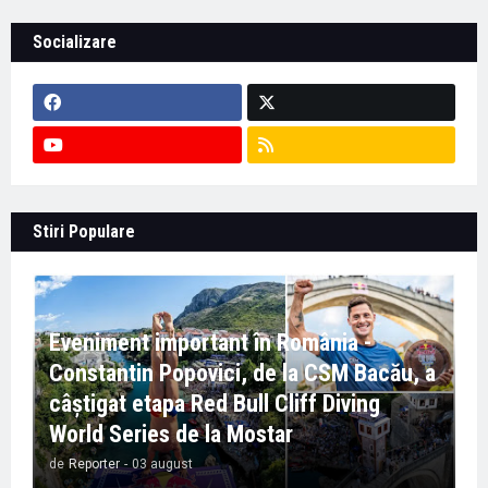
Socializare
Stiri Populare
Eveniment important în România -
Constantin Popovici, de la CSM Bacău, a
câștigat etapa Red Bull Cliff Diving
World Series de la Mostar
de
Reporter
-
03 august