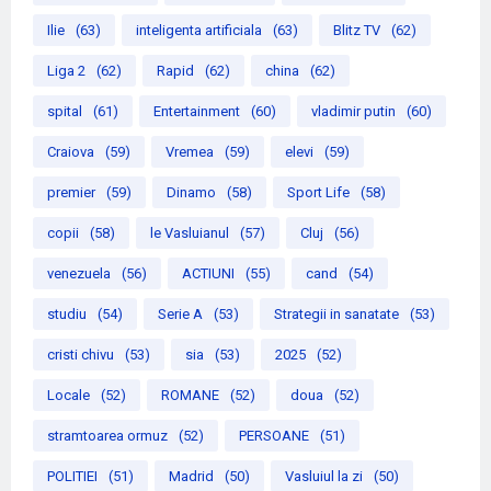
Ilie
(63)
inteligenta artificiala
(63)
Blitz TV
(62)
Liga 2
(62)
Rapid
(62)
china
(62)
spital
(61)
Entertainment
(60)
vladimir putin
(60)
Craiova
(59)
Vremea
(59)
elevi
(59)
premier
(59)
Dinamo
(58)
Sport Life
(58)
copii
(58)
le Vasluianul
(57)
Cluj
(56)
venezuela
(56)
ACTIUNI
(55)
cand
(54)
studiu
(54)
Serie A
(53)
Strategii in sanatate
(53)
cristi chivu
(53)
sia
(53)
2025
(52)
Locale
(52)
ROMANE
(52)
doua
(52)
stramtoarea ormuz
(52)
PERSOANE
(51)
POLITIEI
(51)
Madrid
(50)
Vasluiul la zi
(50)