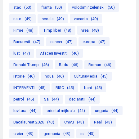
atac
(50)
franta
(50)
volodimir zelenski
(50)
nato
(49)
scoala
(49)
vacanta
(49)
Firme
(48)
Timp liber
(48)
vrea
(48)
Bucuresti
(47)
cancer
(47)
europa
(47)
luat
(47)
Afaceri Investitii
(46)
Donald Trump
(46)
Radu
(46)
Roman
(46)
istorie
(46)
noua
(46)
CulturaMedia
(45)
INTERVENTII
(45)
RISC
(45)
bani
(45)
petrol
(45)
Sa
(44)
declaratii
(44)
lovitura
(44)
orientul mijlociu
(44)
ungaria
(44)
Bacalaureat 2026
(43)
Chivu
(43)
Real
(43)
creier
(43)
germania
(43)
isi
(43)