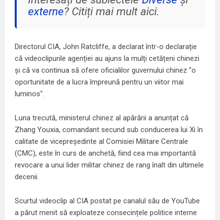
externe
? Citiți mai mult aici.
Directorul CIA, John Ratcliffe, a declarat într-o declarație
că videoclipurile agenției au ajuns la mulți cetățeni chinezi
și că va continua să ofere oficialilor guvernului chinez "o
oportunitate de a lucra împreună pentru un viitor mai
luminos".
Luna trecută, ministerul chinez al apărării a anunțat că
Zhang Youxia, comandant secund sub conducerea lui Xi în
calitate de vicepreședinte al Comisiei Militare Centrale
(CMC), este în curs de anchetă, fiind cea mai importantă
revocare a unui lider militar chinez de rang înalt din ultimele
decenii.
Scurtul videoclip al CIA postat pe canalul său de YouTube
a părut menit să exploateze consecințele politice interne