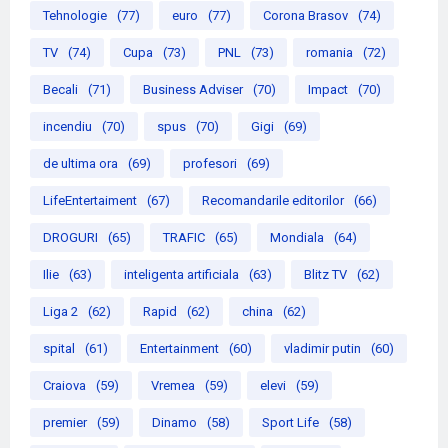
Tehnologie
(77)
euro
(77)
Corona Brasov
(74)
TV
(74)
Cupa
(73)
PNL
(73)
romania
(72)
Becali
(71)
Business Adviser
(70)
Impact
(70)
incendiu
(70)
spus
(70)
Gigi
(69)
de ultima ora
(69)
profesori
(69)
LifeEntertaiment
(67)
Recomandarile editorilor
(66)
DROGURI
(65)
TRAFIC
(65)
Mondiala
(64)
Ilie
(63)
inteligenta artificiala
(63)
Blitz TV
(62)
Liga 2
(62)
Rapid
(62)
china
(62)
spital
(61)
Entertainment
(60)
vladimir putin
(60)
Craiova
(59)
Vremea
(59)
elevi
(59)
premier
(59)
Dinamo
(58)
Sport Life
(58)