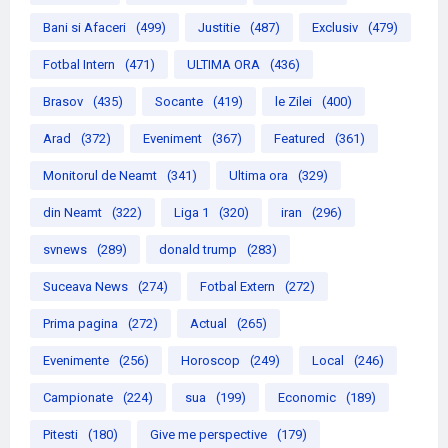
Bani si Afaceri
(499)
Justitie
(487)
Exclusiv
(479)
Fotbal Intern
(471)
ULTIMA ORA
(436)
Brasov
(435)
Socante
(419)
le Zilei
(400)
Arad
(372)
Eveniment
(367)
Featured
(361)
Monitorul de Neamt
(341)
Ultima ora
(329)
din Neamt
(322)
Liga 1
(320)
iran
(296)
svnews
(289)
donald trump
(283)
Suceava News
(274)
Fotbal Extern
(272)
Prima pagina
(272)
Actual
(265)
Evenimente
(256)
Horoscop
(249)
Local
(246)
Campionate
(224)
sua
(199)
Economic
(189)
Pitesti
(180)
Give me perspective
(179)