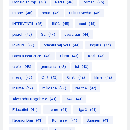
Donald Trump
(46)
Radu
(46)
Roman
(46)
istorie
(46)
noua
(46)
CulturaMedia
(45)
INTERVENTII
(45)
RISC
(45)
bani
(45)
petrol
(45)
Sa
(44)
declaratii
(44)
lovitura
(44)
orientul mijlociu
(44)
ungaria
(44)
Bacalaureat 2026
(43)
Chivu
(43)
Real
(43)
creier
(43)
germania
(43)
isi
(43)
mesaj
(43)
CFR
(42)
Cristi
(42)
filme
(42)
inainte
(42)
milioane
(42)
reactie
(42)
Alexandru Rogobete
(41)
BAC
(41)
Educatiei
(41)
Interne
(41)
Liga 3
(41)
Nicusor Dan
(41)
Romaniei
(41)
Stranieri
(41)