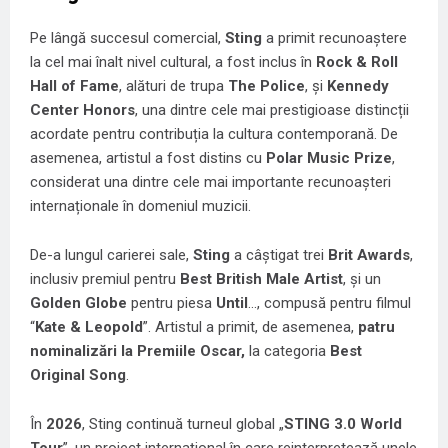
Pe lângă succesul comercial,
Sting
a primit recunoaștere
la cel mai înalt nivel cultural, a fost inclus în
Rock & Roll
Hall of Fame
, alături de trupa
The Police
, și
Kennedy
Center Honors
, una dintre cele mai prestigioase distincții
acordate pentru contribuția la cultura contemporană. De
asemenea, artistul a fost distins cu
Polar Music Prize
,
considerat una dintre cele mai importante recunoașteri
internaționale în domeniul muzicii.
De-a lungul carierei sale,
Sting
a câștigat trei
Brit Awards
,
inclusiv premiul pentru
Best British Male Artist
, și un
Golden Globe
pentru piesa
Until
…, compusă pentru filmul
“
Kate & Leopold
”. Artistul a primit, de asemenea,
patru
nominalizări la Premiile Oscar,
la categoria
Best
Original Song
.
În
2026
, Sting continuă turneul global „
STING 3.0 World