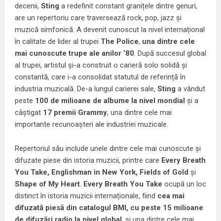
decenii,
Sting
a redefinit constant granițele dintre genuri,
are un repertoriu care traversează rock, pop, jazz și
muzică simfonică. A devenit cunoscut la nivel internațional
în calitate de lider al trupei
The Police
,
una dintre cele
mai cunoscute trupe ale anilor ’80
. După succesul global
al trupei, artistul și-a construit o carieră solo solidă și
constantă, care i-a consolidat statutul de referință în
industria muzicală. De-a lungul carierei sale,
Sting
a vândut
peste
100 de milioane de albume la nivel mondial
și a
câștigat
17 premii Grammy
, una dintre cele mai
importante recunoașteri ale industriei muzicale.
Repertoriul său include unele dintre cele mai cunoscute și
difuzate piese din istoria muzicii, printre care
Every Breath
You Take, Englishman in New York, Fields of Gold
și
Shape of My Heart
.
Every Breath You Take
ocupă un loc
distinct în istoria muzicii internaționale, fiind
cea mai
difuzată piesă din catalogul BMI, cu peste 15 milioane
de difuzări radio la nivel global
, și una dintre cele mai