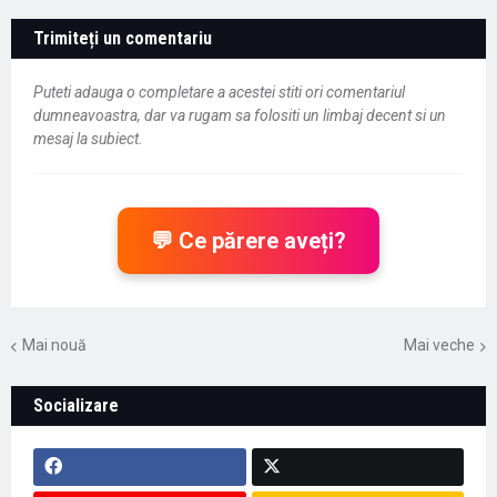
Trimiteți un comentariu
Puteti adauga o completare a acestei stiti ori comentariul
dumneavoastra, dar va rugam sa folositi un limbaj decent si un
mesaj la subiect.
💬 Ce părere aveți?
Mai nouă
Mai veche
Socializare