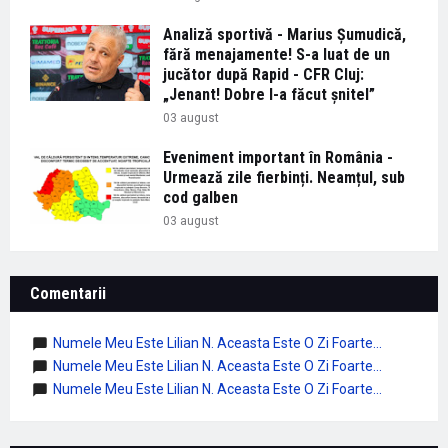
Analiză sportivă - Marius Șumudică,
fără menajamente! S-a luat de un
jucător după Rapid - CFR Cluj:
„Jenant! Dobre l-a făcut șnitel”
03 august
Eveniment important în România -
Urmează zile fierbinți. Neamțul, sub
cod galben
03 august
Comentarii
Numele Meu Este Lilian N. Aceasta Este O Zi Foarte...
Numele Meu Este Lilian N. Aceasta Este O Zi Foarte...
Numele Meu Este Lilian N. Aceasta Este O Zi Foarte...