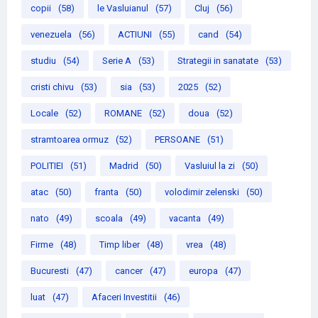
copii
(58)
le Vasluianul
(57)
Cluj
(56)
venezuela
(56)
ACTIUNI
(55)
cand
(54)
studiu
(54)
Serie A
(53)
Strategii in sanatate
(53)
cristi chivu
(53)
sia
(53)
2025
(52)
Locale
(52)
ROMANE
(52)
doua
(52)
stramtoarea ormuz
(52)
PERSOANE
(51)
POLITIEI
(51)
Madrid
(50)
Vasluiul la zi
(50)
atac
(50)
franta
(50)
volodimir zelenski
(50)
nato
(49)
scoala
(49)
vacanta
(49)
Firme
(48)
Timp liber
(48)
vrea
(48)
Bucuresti
(47)
cancer
(47)
europa
(47)
luat
(47)
Afaceri Investitii
(46)