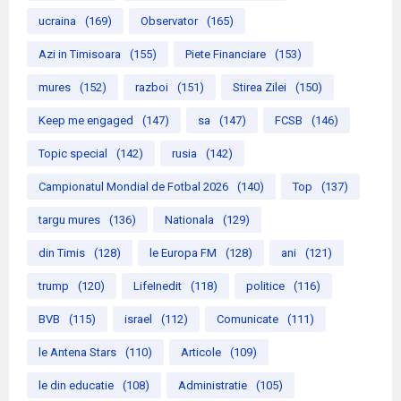
ucraina
(169)
Observator
(165)
Azi in Timisoara
(155)
Piete Financiare
(153)
mures
(152)
razboi
(151)
Stirea Zilei
(150)
Keep me engaged
(147)
sa
(147)
FCSB
(146)
Topic special
(142)
rusia
(142)
Campionatul Mondial de Fotbal 2026
(140)
Top
(137)
targu mures
(136)
Nationala
(129)
din Timis
(128)
le Europa FM
(128)
ani
(121)
trump
(120)
LifeInedit
(118)
politice
(116)
BVB
(115)
israel
(112)
Comunicate
(111)
le Antena Stars
(110)
Articole
(109)
le din educatie
(108)
Administratie
(105)