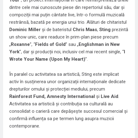
Tour
”, un proiect internațional în care reinterpretează unele
dintre cele mai cunoscute piese din repertoriul său, dar și
compoziții mai puțin cântate live, într-o formulă muzicală
restrânsă, bazată pe energia unui trio. Alături de chitaristul
Dominic Miller
și de bateristul
Chris Maas
,
Sting
prezintă
un show unic, care readuce în prim-plan piese precum
„
Roxanne
”, “
Fields of Gold
” sau „
Englishman in New
York
”, dar și producții noi, inclusiv cel mai recent single, “
I
Wrote Your Name (Upon My Heart)
”.
În paralel cu activitatea sa artistică, Sting este implicat
activ în susținerea unor organizații internaționale dedicate
drepturilor omului și protecției mediului, precum
Rainforest Fund, Amnesty International
și
Live Aid
.
Activitatea sa artistică și contribuția sa culturală au
consolidat o carieră care depășește succesul comercial și
confirmă influența sa pe termen lung asupra muzicii
contemporane.