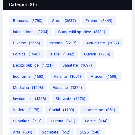
Categorii Stiri
Romania
(3780)
Sport
(3637)
Externe
(3449)
International
(3204)
Competitii sportive
(3131)
Diverse
(2565)
externe
(2217)
Actualitate
(2027)
Politica
(1946)
le zilei
(1842)
Guvern
(1734)
Decizii publice
(1721)
Sanatate
(1697)
Economie
(1683)
Finante
(1601)
Afaceri
(1598)
Medicina
(1598)
Educatie
(1374)
Invatamant
(1318)
Showbiz
(1176)
Vedete
(1175)
Social
(1109)
Update me
(851)
Superliga
(711)
Cultura
(671)
Politic
(634)
Arta
(604)
Societate
(552)
2026
(540)