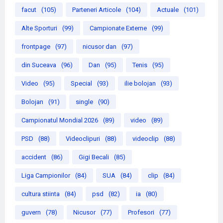
facut
(105)
Parteneri Articole
(104)
Actuale
(101)
Alte Sporturi
(99)
Campionate Externe
(99)
frontpage
(97)
nicusor dan
(97)
din Suceava
(96)
Dan
(95)
Tenis
(95)
Video
(95)
Special
(93)
ilie bolojan
(93)
Bolojan
(91)
single
(90)
Campionatul Mondial 2026
(89)
video
(89)
PSD
(88)
Videoclipuri
(88)
videoclip
(88)
accident
(86)
Gigi Becali
(85)
Liga Campionilor
(84)
SUA
(84)
clip
(84)
cultura stiinta
(84)
psd
(82)
ia
(80)
guvern
(78)
Nicusor
(77)
Profesori
(77)