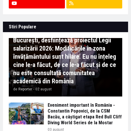
Context important pentru educație -
Stiri Populare
Marian Preda, rectorul Universității din
București, desființează proiectul Legii
salarizării 2026: Modificările în zona
învățământului sunt hilare. Eu nu înțeleg
cine le-a făcut, de ce le-a făcut și de ce
nu este consultată comunitatea
academică din România
de
Reporter
-
02 august
Eveniment important în România -
Constantin Popovici, de la CSM
Bacău, a câștigat etapa Red Bull Cliff
Diving World Series de la Mostar
03 august