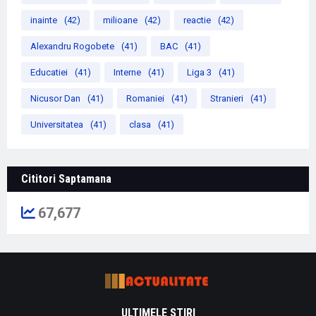
inainte
(42)
milioane
(42)
reactie
(42)
Alexandru Rogobete
(41)
BAC
(41)
Educatiei
(41)
Interne
(41)
Liga 3
(41)
Nicusor Dan
(41)
Romaniei
(41)
Stranieri
(41)
Universitatea
(41)
clasa
(41)
Cititori Saptamana
67,677
ULTIMELE STIRI