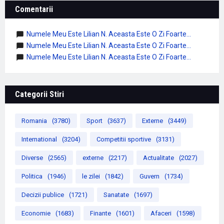
Comentarii
Numele Meu Este Lilian N. Aceasta Este O Zi Foarte...
Numele Meu Este Lilian N. Aceasta Este O Zi Foarte...
Numele Meu Este Lilian N. Aceasta Este O Zi Foarte...
Categorii Stiri
Romania
(3780)
Sport
(3637)
Externe
(3449)
International
(3204)
Competitii sportive
(3131)
Diverse
(2565)
externe
(2217)
Actualitate
(2027)
Politica
(1946)
le zilei
(1842)
Guvern
(1734)
Decizii publice
(1721)
Sanatate
(1697)
Economie
(1683)
Finante
(1601)
Afaceri
(1598)