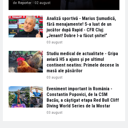
de
Reporter
-
02 august
Analiză sportivă - Marius Șumudică,
fără menajamente! S-a luat de un
jucător după Rapid - CFR Cluj:
„Jenant! Dobre l-a făcut șnitel”
03 august
Studiu medical de actualitate - Gripa
aviară H5 a ajuns și pe ultimul
continent neatins: Primele decese în
masă ale păsărilor
03 august
Eveniment important în România -
Constantin Popovici, de la CSM
Bacău, a câștigat etapa Red Bull Cliff
Diving World Series de la Mostar
03 august