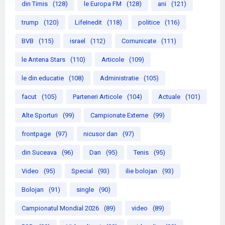
din Timis
(128)
le Europa FM
(128)
ani
(121)
trump
(120)
LifeInedit
(118)
politice
(116)
BVB
(115)
israel
(112)
Comunicate
(111)
le Antena Stars
(110)
Articole
(109)
le din educatie
(108)
Administratie
(105)
facut
(105)
Parteneri Articole
(104)
Actuale
(101)
Alte Sporturi
(99)
Campionate Externe
(99)
frontpage
(97)
nicusor dan
(97)
din Suceava
(96)
Dan
(95)
Tenis
(95)
Video
(95)
Special
(93)
ilie bolojan
(93)
Bolojan
(91)
single
(90)
Campionatul Mondial 2026
(89)
video
(89)