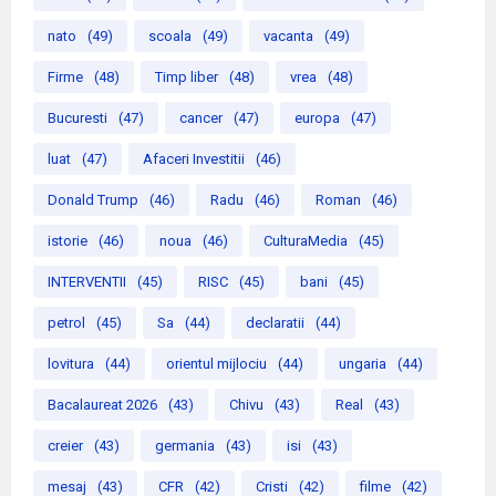
nato
(49)
scoala
(49)
vacanta
(49)
Firme
(48)
Timp liber
(48)
vrea
(48)
Bucuresti
(47)
cancer
(47)
europa
(47)
luat
(47)
Afaceri Investitii
(46)
Donald Trump
(46)
Radu
(46)
Roman
(46)
istorie
(46)
noua
(46)
CulturaMedia
(45)
INTERVENTII
(45)
RISC
(45)
bani
(45)
petrol
(45)
Sa
(44)
declaratii
(44)
lovitura
(44)
orientul mijlociu
(44)
ungaria
(44)
Bacalaureat 2026
(43)
Chivu
(43)
Real
(43)
creier
(43)
germania
(43)
isi
(43)
mesaj
(43)
CFR
(42)
Cristi
(42)
filme
(42)