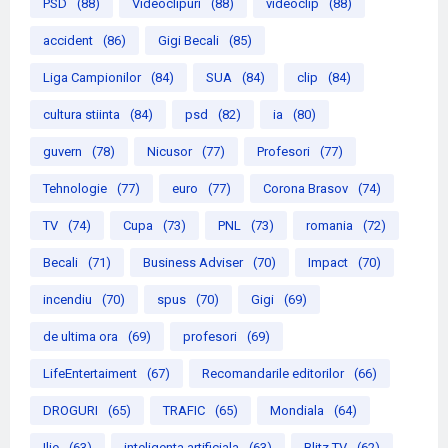
PSD
(88)
Videoclipuri
(88)
videoclip
(88)
accident
(86)
Gigi Becali
(85)
Liga Campionilor
(84)
SUA
(84)
clip
(84)
cultura stiinta
(84)
psd
(82)
ia
(80)
guvern
(78)
Nicusor
(77)
Profesori
(77)
Tehnologie
(77)
euro
(77)
Corona Brasov
(74)
TV
(74)
Cupa
(73)
PNL
(73)
romania
(72)
Becali
(71)
Business Adviser
(70)
Impact
(70)
incendiu
(70)
spus
(70)
Gigi
(69)
de ultima ora
(69)
profesori
(69)
LifeEntertaiment
(67)
Recomandarile editorilor
(66)
DROGURI
(65)
TRAFIC
(65)
Mondiala
(64)
Ilie
(63)
inteligenta artificiala
(63)
Blitz TV
(62)