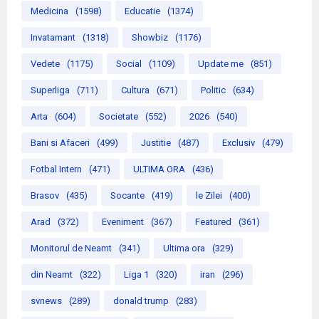
Medicina
(1598)
Educatie
(1374)
Invatamant
(1318)
Showbiz
(1176)
Vedete
(1175)
Social
(1109)
Update me
(851)
Superliga
(711)
Cultura
(671)
Politic
(634)
Arta
(604)
Societate
(552)
2026
(540)
Bani si Afaceri
(499)
Justitie
(487)
Exclusiv
(479)
Fotbal Intern
(471)
ULTIMA ORA
(436)
Brasov
(435)
Socante
(419)
le Zilei
(400)
Arad
(372)
Eveniment
(367)
Featured
(361)
Monitorul de Neamt
(341)
Ultima ora
(329)
din Neamt
(322)
Liga 1
(320)
iran
(296)
svnews
(289)
donald trump
(283)