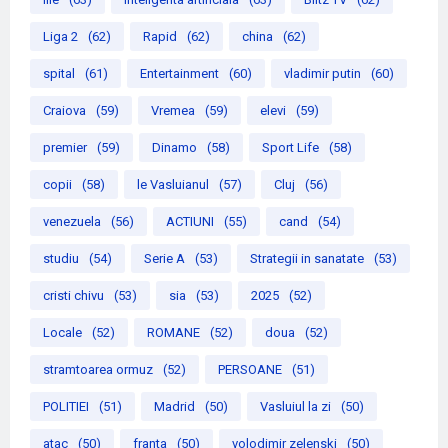
Liga 2
(62)
Rapid
(62)
china
(62)
spital
(61)
Entertainment
(60)
vladimir putin
(60)
Craiova
(59)
Vremea
(59)
elevi
(59)
premier
(59)
Dinamo
(58)
Sport Life
(58)
copii
(58)
le Vasluianul
(57)
Cluj
(56)
venezuela
(56)
ACTIUNI
(55)
cand
(54)
studiu
(54)
Serie A
(53)
Strategii in sanatate
(53)
cristi chivu
(53)
sia
(53)
2025
(52)
Locale
(52)
ROMANE
(52)
doua
(52)
stramtoarea ormuz
(52)
PERSOANE
(51)
POLITIEI
(51)
Madrid
(50)
Vasluiul la zi
(50)
atac
(50)
franta
(50)
volodimir zelenski
(50)