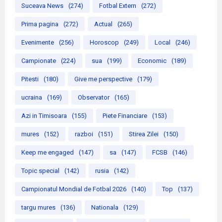
Suceava News
(274)
Fotbal Extern
(272)
Prima pagina
(272)
Actual
(265)
Evenimente
(256)
Horoscop
(249)
Local
(246)
Campionate
(224)
sua
(199)
Economic
(189)
Pitesti
(180)
Give me perspective
(179)
ucraina
(169)
Observator
(165)
Azi in Timisoara
(155)
Piete Financiare
(153)
mures
(152)
razboi
(151)
Stirea Zilei
(150)
Keep me engaged
(147)
sa
(147)
FCSB
(146)
Topic special
(142)
rusia
(142)
Campionatul Mondial de Fotbal 2026
(140)
Top
(137)
targu mures
(136)
Nationala
(129)