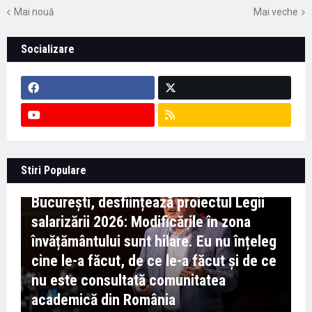
Mai nouă
Mai veche
Socializare
Context important pentru educație -
Stiri Populare
Marian Preda, rectorul Universității din
București, desființează proiectul Legii
salarizării 2026: Modificările în zona
învățământului sunt hilare. Eu nu înțeleg
cine le-a făcut, de ce le-a făcut și de ce
nu este consultată comunitatea
academică din România