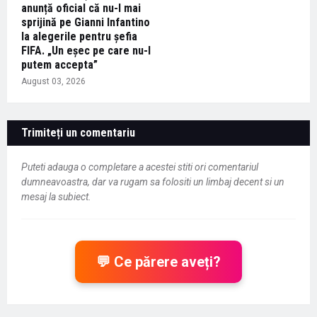
anunță oficial că nu-l mai
sprijină pe Gianni Infantino
la alegerile pentru șefia
FIFA. „Un eşec pe care nu-l
putem accepta”
August 03, 2026
Trimiteți un comentariu
Puteti adauga o completare a acestei stiti ori comentariul
dumneavoastra, dar va rugam sa folositi un limbaj decent si un
mesaj la subiect.
💬 Ce părere aveți?