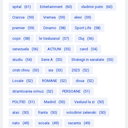
spital
(61)
Entertainment
(60)
vladimir putin
(60)
Craiova
(59)
Vremea
(59)
elevi
(59)
premier
(59)
Dinamo
(58)
Sport Life
(58)
copii
(58)
le Vasluianul
(57)
Cluj
(56)
venezuela
(56)
ACTIUNI
(55)
cand
(54)
studiu
(54)
Serie A
(53)
Strategii in sanatate
(53)
cristi chivu
(53)
sia
(53)
2025
(52)
Locale
(52)
ROMANE
(52)
doua
(52)
stramtoarea ormuz
(52)
PERSOANE
(51)
POLITIEI
(51)
Madrid
(50)
Vasluiul la zi
(50)
atac
(50)
franta
(50)
volodimir zelenski
(50)
nato
(49)
scoala
(49)
vacanta
(49)