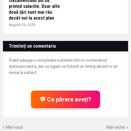
clasamentului din UE
privind salariile. Doar alte
două țări sunt mai rău
decât noi la acest plan
August 03, 2026
Trimiteți un comentariu
Puteti adauga o completare a acestei stiti ori comentariul
dumneavoastra, dar va rugam sa folositi un limbaj decent si un
mesaj la subiect.
💬 Ce părere aveți?
Mai nouă
Mai veche