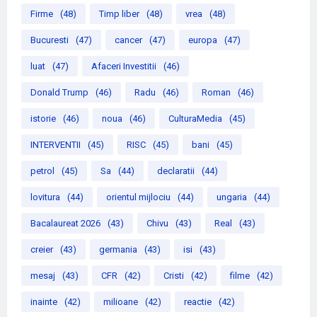
Firme
(48)
Timp liber
(48)
vrea
(48)
Bucuresti
(47)
cancer
(47)
europa
(47)
luat
(47)
Afaceri Investitii
(46)
Donald Trump
(46)
Radu
(46)
Roman
(46)
istorie
(46)
noua
(46)
CulturaMedia
(45)
INTERVENTII
(45)
RISC
(45)
bani
(45)
petrol
(45)
Sa
(44)
declaratii
(44)
lovitura
(44)
orientul mijlociu
(44)
ungaria
(44)
Bacalaureat 2026
(43)
Chivu
(43)
Real
(43)
creier
(43)
germania
(43)
isi
(43)
mesaj
(43)
CFR
(42)
Cristi
(42)
filme
(42)
inainte
(42)
milioane
(42)
reactie
(42)