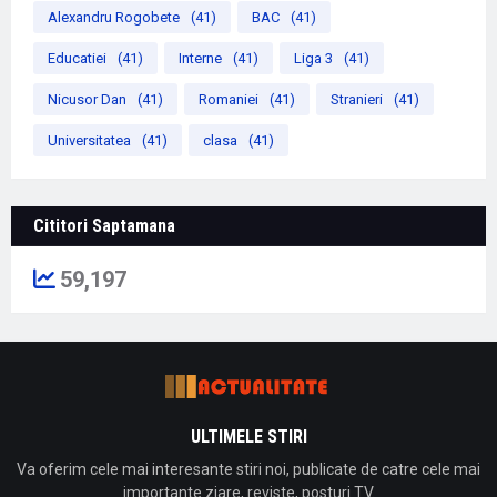
Alexandru Rogobete
(41)
BAC
(41)
Educatiei
(41)
Interne
(41)
Liga 3
(41)
Nicusor Dan
(41)
Romaniei
(41)
Stranieri
(41)
Universitatea
(41)
clasa
(41)
Cititori Saptamana
59,197
ULTIMELE STIRI
Va oferim cele mai interesante stiri noi, publicate de catre cele mai
importante ziare, reviste, posturi TV.