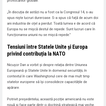
provocărilor globale.
„În discuția de astăzi nu a fost ca la Congresul 14, s-au
spus niște lucruri dureroase. S-a spus că față de acum doi
ani industria de oțel a pierdut. Toată lumea e de acord că
Europa nu se mișcă destul de repede. Sunt lucruri care în
funcționarea uniunii nu se mișcă repede.”
Tensiuni între Statele Unite și Europa
privind contribuția la NATO
Nicușor Dan a vorbit și despre relația dintre Uniunea
Europeană și Statele Unite în domeniul securității, în
contextul în care Washingtonul cere de mai mult timp
statelor europene să își consolideze capacitățile de
apărare.
Potrivit președintelui, această poziție americană nu este
nouă și face parte dintr-o doctrină strategică mai veche.