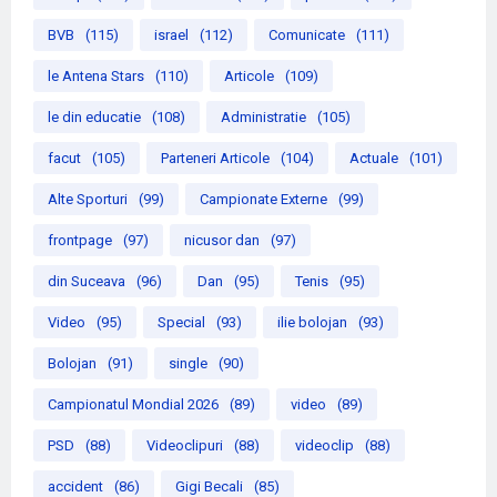
BVB
(115)
israel
(112)
Comunicate
(111)
le Antena Stars
(110)
Articole
(109)
le din educatie
(108)
Administratie
(105)
facut
(105)
Parteneri Articole
(104)
Actuale
(101)
Alte Sporturi
(99)
Campionate Externe
(99)
frontpage
(97)
nicusor dan
(97)
din Suceava
(96)
Dan
(95)
Tenis
(95)
Video
(95)
Special
(93)
ilie bolojan
(93)
Bolojan
(91)
single
(90)
Campionatul Mondial 2026
(89)
video
(89)
PSD
(88)
Videoclipuri
(88)
videoclip
(88)
accident
(86)
Gigi Becali
(85)