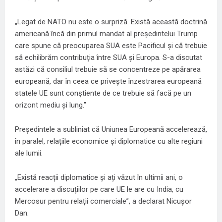
„Legat de NATO nu este o surpriză. Există această doctrină
americană încă din primul mandat al președintelui Trump
care spune că preocuparea SUA este Pacificul și că trebuie
să echilibrăm contribuția între SUA și Europa. S-a discutat
astăzi că consiliul trebuie să se concentreze pe apărarea
europeană, dar în ceea ce privește înzestrarea europeană
statele UE sunt conștiente de ce trebuie să facă pe un
orizont mediu și lung.”
Președintele a subliniat că Uniunea Europeană accelerează,
în paralel, relațiile economice și diplomatice cu alte regiuni
ale lumii.
„Există reacții diplomatice și ați văzut în ultimii ani, o
accelerare a discuțiilor pe care UE le are cu India, cu
Mercosur pentru relații comerciale”, a declarat Nicușor
Dan.