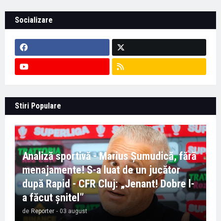
Socializare
Stiri Populare
Analiză sportivă - Marius Șumudică, fără
menajamente! S-a luat de un jucător
după Rapid - CFR Cluj: „Jenant! Dobre l-
a făcut șnitel”
de
Reporter
-
03 august