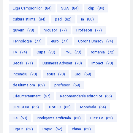
Liga Campionilor
(84)
SUA
(84)
clip
(84)
cultura stiinta
(84)
psd
(82)
ia
(80)
guvern
(78)
Nicusor
(77)
Profesori
(77)
Tehnologie
(77)
euro
(77)
Corona Brasov
(74)
TV
(74)
Cupa
(73)
PNL
(73)
romania
(72)
Becali
(71)
Business Adviser
(70)
Impact
(70)
incendiu
(70)
spus
(70)
Gigi
(69)
de ultima ora
(69)
profesori
(69)
LifeEntertaiment
(67)
Recomandarile editorilor
(66)
DROGURI
(65)
TRAFIC
(65)
Mondiala
(64)
Ilie
(63)
inteligenta artificiala
(63)
Blitz TV
(62)
Liga 2
(62)
Rapid
(62)
china
(62)