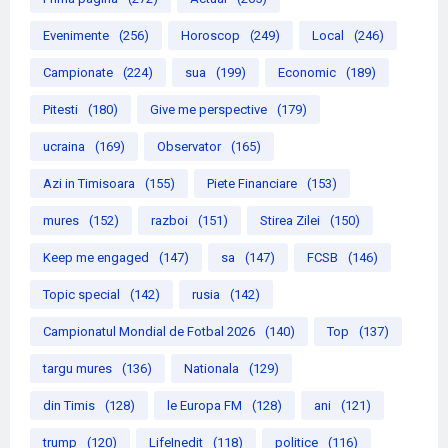
Evenimente
(256)
Horoscop
(249)
Local
(246)
Campionate
(224)
sua
(199)
Economic
(189)
Pitesti
(180)
Give me perspective
(179)
ucraina
(169)
Observator
(165)
Azi in Timisoara
(155)
Piete Financiare
(153)
mures
(152)
razboi
(151)
Stirea Zilei
(150)
Keep me engaged
(147)
sa
(147)
FCSB
(146)
Topic special
(142)
rusia
(142)
Campionatul Mondial de Fotbal 2026
(140)
Top
(137)
targu mures
(136)
Nationala
(129)
din Timis
(128)
le Europa FM
(128)
ani
(121)
trump
(120)
LifeInedit
(118)
politice
(116)