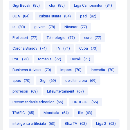
Gigi Becali
(85)
clip
(85)
Liga Campionilor
(84)
SUA
(84)
cultura stiinta
(84)
psd
(82)
ia
(80)
guvern
(78)
Nicusor
(77)
Profesori
(77)
Tehnologie
(77)
euro
(77)
Corona Brasov
(74)
TV
(74)
Cupa
(73)
PNL
(73)
romania
(72)
Becali
(71)
Business Adviser
(70)
Impact
(70)
incendiu
(70)
spus
(70)
Gigi
(69)
de ultima ora
(69)
profesori
(69)
LifeEntertaiment
(67)
Recomandarile editorilor
(66)
DROGURI
(65)
TRAFIC
(65)
Mondiala
(64)
Ilie
(63)
inteligenta artificiala
(63)
Blitz TV
(62)
Liga 2
(62)