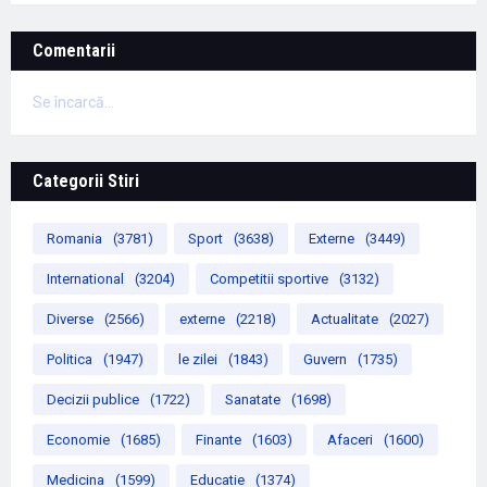
Comentarii
Se încarcă...
Categorii Stiri
Romania
(3781)
Sport
(3638)
Externe
(3449)
International
(3204)
Competitii sportive
(3132)
Diverse
(2566)
externe
(2218)
Actualitate
(2027)
Politica
(1947)
le zilei
(1843)
Guvern
(1735)
Decizii publice
(1722)
Sanatate
(1698)
Economie
(1685)
Finante
(1603)
Afaceri
(1600)
Medicina
(1599)
Educatie
(1374)