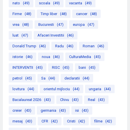
nato
(49)
scoala
(49)
vacanta
(49)
Firme
(48)
Timp liber
(48)
cancer
(48)
vrea
(48)
Bucuresti
(47)
europa
(47)
luat
(47)
Afaceri Investitii
(46)
Donald Trump
(46)
Radu
(46)
Roman
(46)
istorie
(46)
noua
(46)
CulturaMedia
(45)
INTERVENTII
(45)
RISC
(45)
bani
(45)
petrol
(45)
Sa
(44)
declaratii
(44)
lovitura
(44)
orientul mijlociu
(44)
ungaria
(44)
Bacalaureat 2026
(43)
Chivu
(43)
Real
(43)
creier
(43)
germania
(43)
isi
(43)
mesaj
(43)
CFR
(42)
Cristi
(42)
filme
(42)