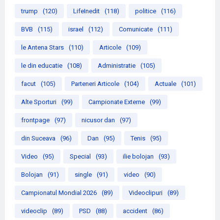
trump
(120)
LifeInedit
(118)
politice
(116)
BVB
(115)
israel
(112)
Comunicate
(111)
le Antena Stars
(110)
Articole
(109)
le din educatie
(108)
Administratie
(105)
facut
(105)
Parteneri Articole
(104)
Actuale
(101)
Alte Sporturi
(99)
Campionate Externe
(99)
frontpage
(97)
nicusor dan
(97)
din Suceava
(96)
Dan
(95)
Tenis
(95)
Video
(95)
Special
(93)
ilie bolojan
(93)
Bolojan
(91)
single
(91)
video
(90)
Campionatul Mondial 2026
(89)
Videoclipuri
(89)
videoclip
(89)
PSD
(88)
accident
(86)