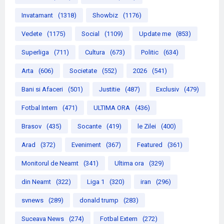
Invatamant
(1318)
Showbiz
(1176)
Vedete
(1175)
Social
(1109)
Update me
(853)
Superliga
(711)
Cultura
(673)
Politic
(634)
Arta
(606)
Societate
(552)
2026
(541)
Bani si Afaceri
(501)
Justitie
(487)
Exclusiv
(479)
Fotbal Intern
(471)
ULTIMA ORA
(436)
Brasov
(435)
Socante
(419)
le Zilei
(400)
Arad
(372)
Eveniment
(367)
Featured
(361)
Monitorul de Neamt
(341)
Ultima ora
(329)
din Neamt
(322)
Liga 1
(320)
iran
(296)
svnews
(289)
donald trump
(283)
Suceava News
(274)
Fotbal Extern
(272)