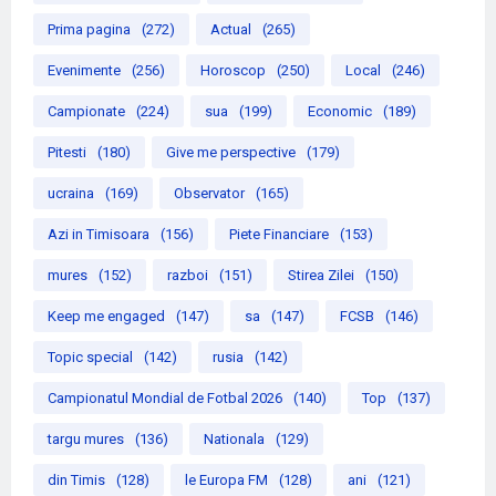
Prima pagina
(272)
Actual
(265)
Evenimente
(256)
Horoscop
(250)
Local
(246)
Campionate
(224)
sua
(199)
Economic
(189)
Pitesti
(180)
Give me perspective
(179)
ucraina
(169)
Observator
(165)
Azi in Timisoara
(156)
Piete Financiare
(153)
mures
(152)
razboi
(151)
Stirea Zilei
(150)
Keep me engaged
(147)
sa
(147)
FCSB
(146)
Topic special
(142)
rusia
(142)
Campionatul Mondial de Fotbal 2026
(140)
Top
(137)
targu mures
(136)
Nationala
(129)
din Timis
(128)
le Europa FM
(128)
ani
(121)