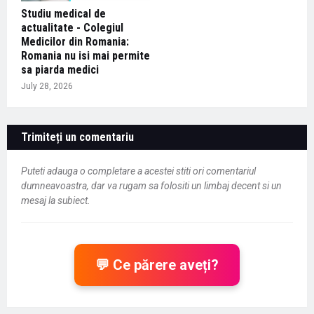
Studiu medical de
actualitate - Colegiul
Medicilor din Romania:
Romania nu isi mai permite
sa piarda medici
July 28, 2026
Trimiteți un comentariu
Puteti adauga o completare a acestei stiti ori comentariul
dumneavoastra, dar va rugam sa folositi un limbaj decent si un
mesaj la subiect.
💬 Ce părere aveți?