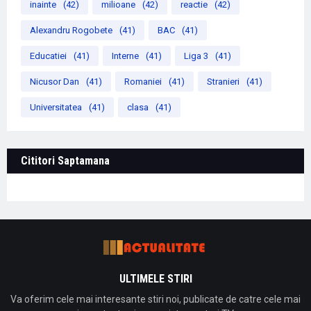
inainte
(42)
milioane
(42)
reactie
(42)
Alexandru Rogobete
(41)
BAC
(41)
Educatiei
(41)
Interne
(41)
Liga 3
(41)
Nicusor Dan
(41)
Romaniei
(41)
Stranieri
(41)
Universitatea
(41)
clasa
(41)
Cititori Saptamana
ULTIMELE STIRI
Va oferim cele mai interesante stiri noi, publicate de catre cele mai