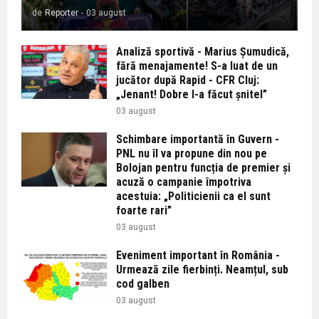
de
Reporter
-
03 august
Analiză sportivă - Marius Șumudică,
fără menajamente! S-a luat de un
jucător după Rapid - CFR Cluj:
„Jenant! Dobre l-a făcut șnitel”
03 august
Schimbare importantă în Guvern -
PNL nu îl va propune din nou pe
Bolojan pentru funcția de premier și
acuză o campanie împotriva
acestuia: „Politicienii ca el sunt
foarte rari”
03 august
Eveniment important în România -
Urmează zile fierbinți. Neamțul, sub
cod galben
03 august