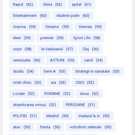
Rapid
(62)
china
(62)
spital
(61)
Entertainment
(60)
vladimir putin
(60)
Craiova
(59)
Dinamo
(59)
Vremea
(59)
elevi
(59)
premier
(59)
Sport Life
(58)
copii
(58)
le Vasluianul
(57)
Cluj
(56)
venezuela
(56)
ACTIUNI
(55)
cand
(54)
studiu
(54)
Serie A
(53)
Strategii in sanatate
(53)
cristi chivu
(53)
sia
(53)
2025
(52)
Locale
(52)
ROMANE
(52)
doua
(52)
stramtoarea ormuz
(52)
PERSOANE
(51)
POLITIEI
(51)
Madrid
(50)
Vasluiul la zi
(50)
atac
(50)
franta
(50)
volodimir zelenski
(50)