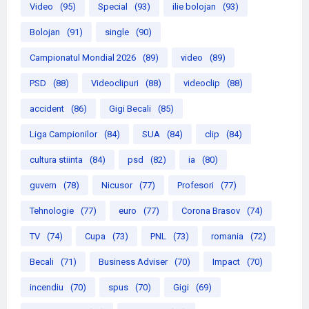
Video
(95)
Special
(93)
ilie bolojan
(93)
Bolojan
(91)
single
(90)
Campionatul Mondial 2026
(89)
video
(89)
PSD
(88)
Videoclipuri
(88)
videoclip
(88)
accident
(86)
Gigi Becali
(85)
Liga Campionilor
(84)
SUA
(84)
clip
(84)
cultura stiinta
(84)
psd
(82)
ia
(80)
guvern
(78)
Nicusor
(77)
Profesori
(77)
Tehnologie
(77)
euro
(77)
Corona Brasov
(74)
TV
(74)
Cupa
(73)
PNL
(73)
romania
(72)
Becali
(71)
Business Adviser
(70)
Impact
(70)
incendiu
(70)
spus
(70)
Gigi
(69)