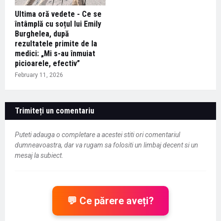
Ultima oră vedete - Ce se
întâmplă cu soțul lui Emily
Burghelea, după
rezultatele primite de la
medici: „Mi s-au înmuiat
picioarele, efectiv”
February 11, 2026
Trimiteți un comentariu
Puteti adauga o completare a acestei stiti ori comentariul
dumneavoastra, dar va rugam sa folositi un limbaj decent si un
mesaj la subiect.
💬 Ce părere aveți?