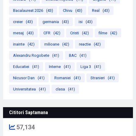
Bacalaureat 2026
(43)
Chivu
(43)
Real
(43)
creier
(43)
germania
(43)
isi
(43)
mesaj
(43)
CFR
(42)
Cristi
(42)
filme
(42)
inainte
(42)
milioane
(42)
reactie
(42)
Alexandru Rogobete
(41)
BAC
(41)
Educatiei
(41)
Interne
(41)
Liga 3
(41)
Nicusor Dan
(41)
Romaniei
(41)
Stranieri
(41)
Universitatea
(41)
clasa
(41)
Cititori Saptamana
57,134