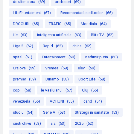
de ultima ora
(69)
profesori
(69)
LifeEntertaiment
(67)
Recomandarile editorilor
(66)
DROGURI
(65)
TRAFIC
(65)
Mondiala
(64)
Ilie
(63)
inteligenta artificiala
(63)
Blitz TV
(62)
Liga 2
(62)
Rapid
(62)
china
(62)
spital
(61)
Entertainment
(60)
vladimir putin
(60)
Craiova
(59)
Vremea
(59)
elevi
(59)
premier
(59)
Dinamo
(58)
Sport Life
(58)
copii
(58)
le Vasluianul
(57)
Cluj
(56)
venezuela
(56)
ACTIUNI
(55)
cand
(54)
studiu
(54)
Serie A
(53)
Strategii in sanatate
(53)
cristi chivu
(53)
sia
(53)
2025
(52)