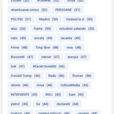
Locale
(52)
ROMANE
(52)
doua
(52)
stramtoarea ormuz
(52)
PERSOANE
(51)
POLITIEI
(51)
Madrid
(50)
Vasluiul la zi
(50)
atac
(50)
franta
(50)
volodimir zelenski
(50)
nato
(49)
scoala
(49)
vacanta
(49)
Firme
(48)
Timp liber
(48)
vrea
(48)
Bucuresti
(47)
cancer
(47)
europa
(47)
luat
(47)
Afaceri Investitii
(46)
Donald Trump
(46)
Radu
(46)
Roman
(46)
istorie
(46)
noua
(46)
CulturaMedia
(45)
INTERVENTII
(45)
RISC
(45)
bani
(45)
petrol
(45)
Sa
(44)
declaratii
(44)
lovitura
(44)
orientul mijlociu
(44)
ungaria
(44)