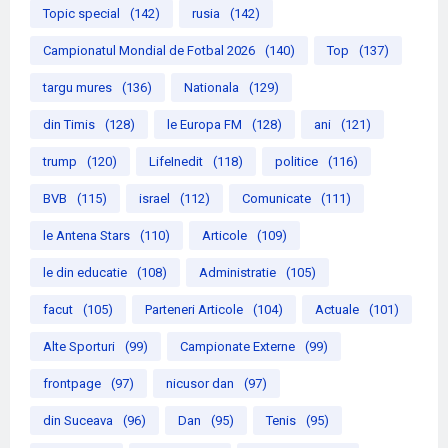
Topic special
(142)
rusia
(142)
Campionatul Mondial de Fotbal 2026
(140)
Top
(137)
targu mures
(136)
Nationala
(129)
din Timis
(128)
le Europa FM
(128)
ani
(121)
trump
(120)
LifeInedit
(118)
politice
(116)
BVB
(115)
israel
(112)
Comunicate
(111)
le Antena Stars
(110)
Articole
(109)
le din educatie
(108)
Administratie
(105)
facut
(105)
Parteneri Articole
(104)
Actuale
(101)
Alte Sporturi
(99)
Campionate Externe
(99)
frontpage
(97)
nicusor dan
(97)
din Suceava
(96)
Dan
(95)
Tenis
(95)