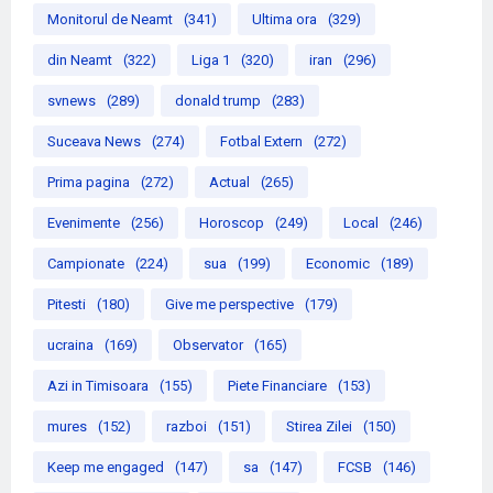
Monitorul de Neamt
(341)
Ultima ora
(329)
din Neamt
(322)
Liga 1
(320)
iran
(296)
svnews
(289)
donald trump
(283)
Suceava News
(274)
Fotbal Extern
(272)
Prima pagina
(272)
Actual
(265)
Evenimente
(256)
Horoscop
(249)
Local
(246)
Campionate
(224)
sua
(199)
Economic
(189)
Pitesti
(180)
Give me perspective
(179)
ucraina
(169)
Observator
(165)
Azi in Timisoara
(155)
Piete Financiare
(153)
mures
(152)
razboi
(151)
Stirea Zilei
(150)
Keep me engaged
(147)
sa
(147)
FCSB
(146)