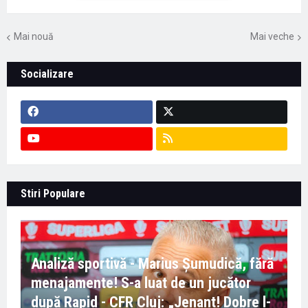
Mai nouă
Mai veche
Socializare
Stiri Populare
Analiză sportivă - Marius Șumudică, fără
menajamente! S-a luat de un jucător
după Rapid - CFR Cluj: „Jenant! Dobre l-