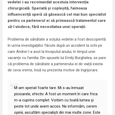
vedetei i-au recomandat acestuia intervenția
chirurgicală. Speriată și copleșită, faimoasa
influenceriță speră să găsească cel mai bun specialist
pentru ca partenerul ei să primească tratamentul care
să-l vindece, fără necesitatea unei operații.
Problema de sănătate a soțului vedetei a fost descoperită
în urma investigațiilor făcute după un accident la schi pe
care Andrei l-a avut la începutul anului, în timpul unei
vacanțe cu familia. Din spusele lui Emily Burghelea, se pare
că problema de sănătate a partenerului ei de viață exista
de ceva vreme, însă nu prezenta motive de îngrijorare.
M-am speriat foarte tare. Mi s-au înmuiat
picioarele, efectiv. A fost un moment în care frica
m-a cuprins complet. Vorbim cu toată lumea și
peste tot unde avem acces. Ne informăm, cerem
opinii, ascultăm specialiști din mai multe zone. Este