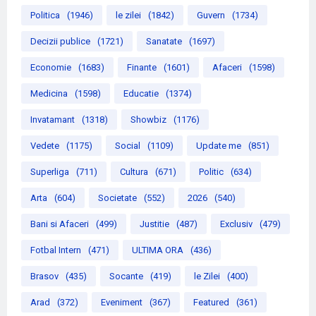
Politica
(1946)
le zilei
(1842)
Guvern
(1734)
Decizii publice
(1721)
Sanatate
(1697)
Economie
(1683)
Finante
(1601)
Afaceri
(1598)
Medicina
(1598)
Educatie
(1374)
Invatamant
(1318)
Showbiz
(1176)
Vedete
(1175)
Social
(1109)
Update me
(851)
Superliga
(711)
Cultura
(671)
Politic
(634)
Arta
(604)
Societate
(552)
2026
(540)
Bani si Afaceri
(499)
Justitie
(487)
Exclusiv
(479)
Fotbal Intern
(471)
ULTIMA ORA
(436)
Brasov
(435)
Socante
(419)
le Zilei
(400)
Arad
(372)
Eveniment
(367)
Featured
(361)