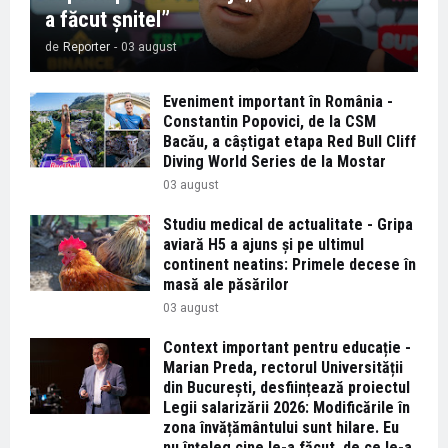
a făcut șnitel”
de
Reporter
-
03 august
Eveniment important în România -
Constantin Popovici, de la CSM
Bacău, a câștigat etapa Red Bull Cliff
Diving World Series de la Mostar
03 august
Studiu medical de actualitate - Gripa
aviară H5 a ajuns și pe ultimul
continent neatins: Primele decese în
masă ale păsărilor
03 august
Context important pentru educație -
Marian Preda, rectorul Universității
din București, desființează proiectul
Legii salarizării 2026: Modificările în
zona învățământului sunt hilare. Eu
nu înțeleg cine le-a făcut, de ce le-a