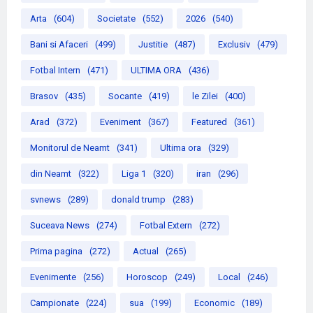
Arta
(604)
Societate
(552)
2026
(540)
Bani si Afaceri
(499)
Justitie
(487)
Exclusiv
(479)
Fotbal Intern
(471)
ULTIMA ORA
(436)
Brasov
(435)
Socante
(419)
le Zilei
(400)
Arad
(372)
Eveniment
(367)
Featured
(361)
Monitorul de Neamt
(341)
Ultima ora
(329)
din Neamt
(322)
Liga 1
(320)
iran
(296)
svnews
(289)
donald trump
(283)
Suceava News
(274)
Fotbal Extern
(272)
Prima pagina
(272)
Actual
(265)
Evenimente
(256)
Horoscop
(249)
Local
(246)
Campionate
(224)
sua
(199)
Economic
(189)