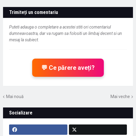
Trimiteți un comentariu
Puteti adauga o completare a acestei stiti ori comentariul
dumneavoastra, dar va rugam sa folositi un limbaj decent si un
mesaj la subiect.
💬 Ce părere aveți?
Mai nouă
Mai veche
Socializare