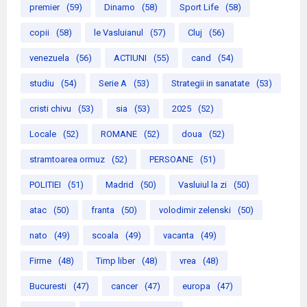
premier
(59)
Dinamo
(58)
Sport Life
(58)
copii
(58)
le Vasluianul
(57)
Cluj
(56)
venezuela
(56)
ACTIUNI
(55)
cand
(54)
studiu
(54)
Serie A
(53)
Strategii in sanatate
(53)
cristi chivu
(53)
sia
(53)
2025
(52)
Locale
(52)
ROMANE
(52)
doua
(52)
stramtoarea ormuz
(52)
PERSOANE
(51)
POLITIEI
(51)
Madrid
(50)
Vasluiul la zi
(50)
atac
(50)
franta
(50)
volodimir zelenski
(50)
nato
(49)
scoala
(49)
vacanta
(49)
Firme
(48)
Timp liber
(48)
vrea
(48)
Bucuresti
(47)
cancer
(47)
europa
(47)