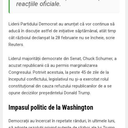
reacțiile oficiale.
Liderii Partidului Democrat au anunțat că vor continua să
aducă în discuție astfel de inițiative săptămânal, atât timp
cât războiul declanșat la 28 februarie nu se încheie, scrie
Reuters.
Liderul majorității democrate din Senat, Chuck Schumer, a
acuzat republicanii că au permis marginalizarea
Congresului. Potrivit acestuia, la peste 45 de zile de la
începutul conflictului, legislativul nu și-a exercitat rolul
constituțional din cauza refuzului republicanilor de a se
opune deciziilor președintelui Donald Trump.
Impasul politic de la Washington
Democrații au încercat în repetate rânduri, în ultimele luni,
să adopte rezoluții privind puterile de război ale lui Trump,