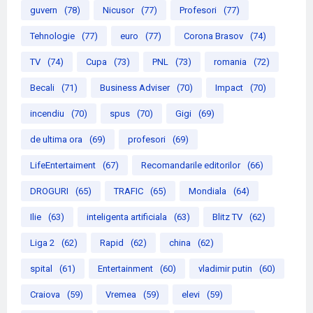
guvern
(78)
Nicusor
(77)
Profesori
(77)
Tehnologie
(77)
euro
(77)
Corona Brasov
(74)
TV
(74)
Cupa
(73)
PNL
(73)
romania
(72)
Becali
(71)
Business Adviser
(70)
Impact
(70)
incendiu
(70)
spus
(70)
Gigi
(69)
de ultima ora
(69)
profesori
(69)
LifeEntertaiment
(67)
Recomandarile editorilor
(66)
DROGURI
(65)
TRAFIC
(65)
Mondiala
(64)
Ilie
(63)
inteligenta artificiala
(63)
Blitz TV
(62)
Liga 2
(62)
Rapid
(62)
china
(62)
spital
(61)
Entertainment
(60)
vladimir putin
(60)
Craiova
(59)
Vremea
(59)
elevi
(59)