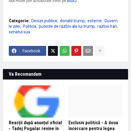
Mai multe știri actualizate zilnic pe
BluAZ
.
Categorie:
Decizii publice
donald trump
externe
Guvern
le zilei
Politica
puterile de razboi ale lui trump
razboi Iran
senatul sua
Facebook
Va Recomandam
Reacții după anunțul oficial
Exclusiv politică - A doua
- Tadej Pogačar revine în
încercare pentru legea