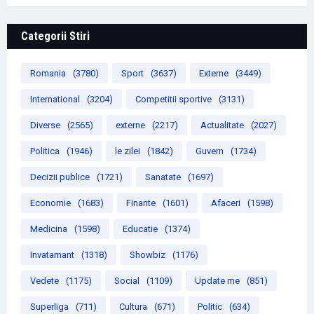
Categorii Stiri
Romania
(3780)
Sport
(3637)
Externe
(3449)
International
(3204)
Competitii sportive
(3131)
Diverse
(2565)
externe
(2217)
Actualitate
(2027)
Politica
(1946)
le zilei
(1842)
Guvern
(1734)
Decizii publice
(1721)
Sanatate
(1697)
Economie
(1683)
Finante
(1601)
Afaceri
(1598)
Medicina
(1598)
Educatie
(1374)
Invatamant
(1318)
Showbiz
(1176)
Vedete
(1175)
Social
(1109)
Update me
(851)
Superliga
(711)
Cultura
(671)
Politic
(634)