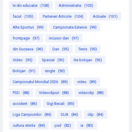
le din educatie
(108)
Administratie
(105)
facut
(105)
Parteneri Articole
(104)
Actuale
(101)
Alte Sporturi
(99)
Campionate Externe
(99)
frontpage
(97)
nicusor dan
(97)
din Suceava
(96)
Dan
(95)
Tenis
(95)
Video
(95)
Special
(93)
ilie bolojan
(93)
Bolojan
(91)
single
(90)
Campionatul Mondial 2026
(89)
video
(89)
PSD
(88)
Videoclipuri
(88)
videoclip
(88)
accident
(86)
Gigi Becali
(85)
Liga Campionilor
(84)
SUA
(84)
clip
(84)
cultura stiinta
(84)
psd
(82)
ia
(80)