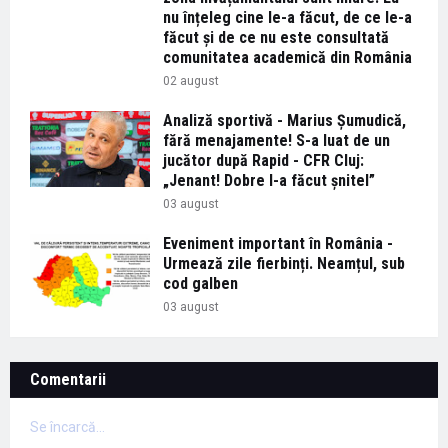
nu înțeleg cine le-a făcut, de ce le-a
făcut și de ce nu este consultată
comunitatea academică din România
02 august
Analiză sportivă - Marius Șumudică,
fără menajamente! S-a luat de un
jucător după Rapid - CFR Cluj:
„Jenant! Dobre l-a făcut șnitel”
03 august
Eveniment important în România -
Urmează zile fierbinți. Neamțul, sub
cod galben
03 august
Comentarii
Se încarcă...