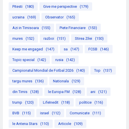
Pitesti
(180)
Give me perspective
(179)
ucraina
(169)
Observator
(165)
Azi in Timisoara
(155)
Piete Financiare
(153)
mures
(152)
razboi
(151)
Stirea Zilei
(150)
Keep me engaged
(147)
sa
(147)
FCSB
(146)
Topic special
(142)
rusia
(142)
Campionatul Mondial de Fotbal 2026
(140)
Top
(137)
targu mures
(136)
Nationala
(129)
din Timis
(128)
le Europa FM
(128)
ani
(121)
trump
(120)
LifeInedit
(118)
politice
(116)
BVB
(115)
israel
(112)
Comunicate
(111)
le Antena Stars
(110)
Articole
(109)