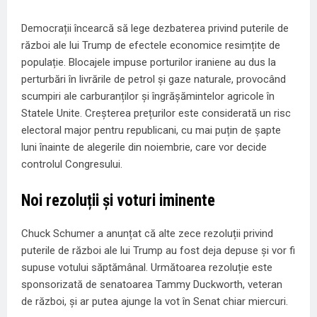
Democrații încearcă să lege dezbaterea privind puterile de
război ale lui Trump de efectele economice resimțite de
populație. Blocajele impuse porturilor iraniene au dus la
perturbări în livrările de petrol și gaze naturale, provocând
scumpiri ale carburanților și îngrășămintelor agricole în
Statele Unite. Creșterea prețurilor este considerată un risc
electoral major pentru republicani, cu mai puțin de șapte
luni înainte de alegerile din noiembrie, care vor decide
controlul Congresului.
Noi rezoluții și voturi iminente
Chuck Schumer a anunțat că alte zece rezoluții privind
puterile de război ale lui Trump au fost deja depuse și vor fi
supuse votului săptămânal. Următoarea rezoluție este
sponsorizată de senatoarea Tammy Duckworth, veteran
de război, și ar putea ajunge la vot în Senat chiar miercuri.