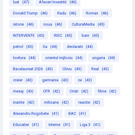
luat
(47)
Afaceri Investitii
(46)
Donald Trump
(46)
Radu
(46)
Roman
(46)
istorie
(46)
noua
(46)
CulturaMedia
(45)
INTERVENTII
(45)
RISC
(45)
bani
(45)
petrol
(45)
Sa
(44)
declaratii
(44)
lovitura
(44)
orientul mijlociu
(44)
ungaria
(44)
Bacalaureat 2026
(43)
Chivu
(43)
Real
(43)
creier
(43)
germania
(43)
isi
(43)
mesaj
(43)
CFR
(42)
Cristi
(42)
filme
(42)
inainte
(42)
milioane
(42)
reactie
(42)
Alexandru Rogobete
(41)
BAC
(41)
Educatiei
(41)
Interne
(41)
Liga 3
(41)