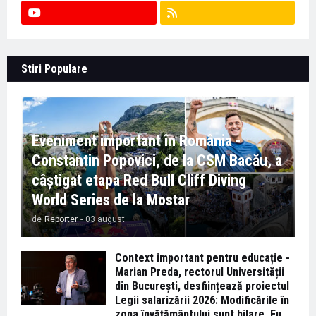
Stiri Populare
Eveniment important în România -
Constantin Popovici, de la CSM Bacău, a
câștigat etapa Red Bull Cliff Diving
World Series de la Mostar
de
Reporter
-
03 august
Context important pentru educație -
Marian Preda, rectorul Universității
din București, desființează proiectul
Legii salarizării 2026: Modificările în
zona învățământului sunt hilare. Eu