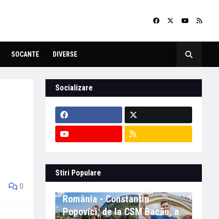
SOCANTE
DIVERSE
Socializare
Stiri Populare
Eveniment important în
0
România - Constantin
Popovici, de la CSM Bacău, a