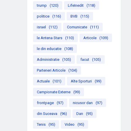
trump
(120)
LifeInedit
(118)
politice
(116)
BVB
(115)
israel
(112)
Comunicate
(111)
le Antena Stars
(110)
Articole
(109)
le din educatie
(108)
Administratie
(105)
facut
(105)
Parteneri Articole
(104)
Actuale
(101)
Alte Sporturi
(99)
Campionate Externe
(99)
frontpage
(97)
nicusor dan
(97)
din Suceava
(96)
Dan
(95)
Tenis
(95)
Video
(95)