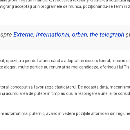
tății prin măsuri financiare, reducerea taxelor și creșterea bugetului ap
 migranți acceptați prin programele de muncă, poziționându-se ferm în 
despre
Externe
,
International
,
orban
,
the telegraph
ș
cut, opoziția a pierdut atunci când a adoptat un discurs liberal, reușind d
 alegeri, multe partide au renunțat să mai candideze, oferindu-i lui Ti
ectoral, conceput să favorizeze câștigătorul. De această dată, mecanismu
iei și acumularea de putere în timp au dus la respingerea unei elite consi
ni automat mai puternic, având în vedere pozițiile altor lideri din regiune