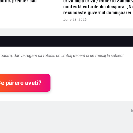
litic: premier sau
criză după criză / Roberto Sánche
contestă voturile din diaspora: „
recunoaște guvernul domnișoarei 
June 23, 2026
astra, dar va rugam sa folositi un limbaj decent si un mesaj la subiect.
Ce părere aveți?