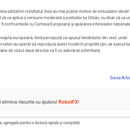
putea sărbători rezultatul, însă au mai puține motive de entuziasm decât 
ă va aplica o versiune moderată a politicilor lui Orbán, nu doar că va 
r fi confruntările cu Comisia Europeană și apărarea intereselor naționale
eapta europeană, fiind percepută ca opusul tendințelor din vest, unde
vatori au sperat să reproducă acest model în propriile țări, iar eșecul lui
ămâne de văzut dacă direcția va fi cu adevărat schimbată.
elimina riscurile cu ajutorul
RobotFX
!
re, agregate pentru o lectură rapidă și completă.