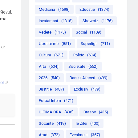
Medicina
(1598)
Educatie
(1374)
Kievul.
urma
Invatamant
(1318)
Showbiz
(1176)
.
Vedete
(1175)
Social
(1109)
Update me
(851)
Superliga
(711)
 ar
Cultura
(671)
Politic
(634)
Arta
(604)
Societate
(552)
2026
(540)
Bani si Afaceri
(499)
Justitie
(487)
Exclusiv
(479)
Fotbal Intern
(471)
ULTIMA ORA
(436)
Brasov
(435)
Socante
(419)
le Zilei
(400)
Arad
(372)
Eveniment
(367)