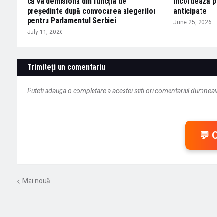
că va demisiona din funcția de
încordează po
președinte după convocarea alegerilor
anticipate
pentru Parlamentul Serbiei
June 25, 2026
July 11, 2026
Trimiteți un comentariu
Puteti adauga o completare a acestei stiti ori comentariul dumneavo
💬 
Mai nouă