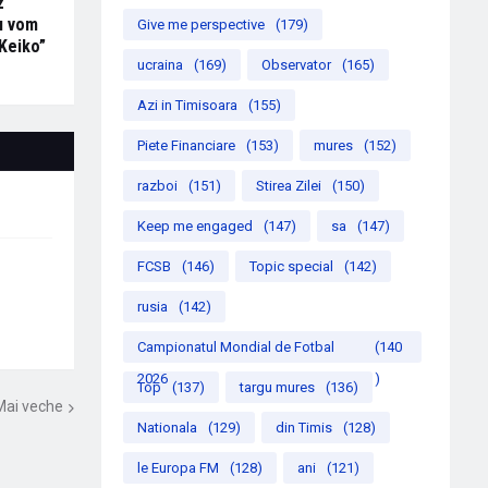
z
Nu vom
Give me perspective
(179)
Keiko”
ucraina
(169)
Observator
(165)
Azi in Timisoara
(155)
Piete Financiare
(153)
mures
(152)
razboi
(151)
Stirea Zilei
(150)
Keep me engaged
(147)
sa
(147)
FCSB
(146)
Topic special
(142)
rusia
(142)
Campionatul Mondial de Fotbal
(140
2026
)
Top
(137)
targu mures
(136)
Mai veche
Nationala
(129)
din Timis
(128)
le Europa FM
(128)
ani
(121)