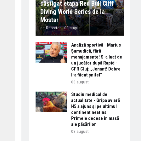
câștigat etapa Red Bull Cliff
Diving World Series de la
Mostar
de
Reporter
-
03 august
Analiză sportivă - Marius
Șumudică, fără
menajamente! S-a luat de
un jucător după Rapid -
CFR Cluj: „Jenant! Dobre
l-a făcut șnitel”
03 august
Studiu medical de
actualitate - Gripa aviară
H5 a ajuns și pe ultimul
continent neatins:
Primele decese în masă
ale păsărilor
03 august