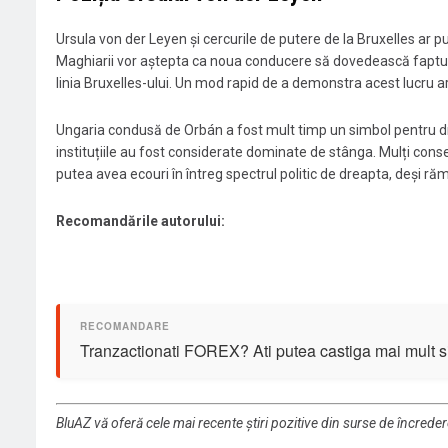
Ursula von der Leyen și cercurile de putere de la Bruxelles ar 
Maghiarii vor aștepta ca noua conducere să dovedească faptul c
linia Bruxelles-ului. Un mod rapid de a demonstra acest lucru a
Ungaria condusă de Orbán a fost mult timp un simbol pentru dr
instituțiile au fost considerate dominate de stânga. Mulți conser
putea avea ecouri în întreg spectrul politic de dreapta, deși r
Recomandările autorului:
Tranzactionati FOREX? Ati putea castiga mai mult si 
BluAZ vă oferă cele mai recente știri pozitive din surse de încrede