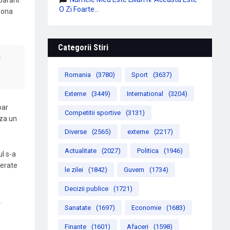
ărării.
O Zi Foarte...
zona
Categorii Stiri
i
Romania
(3780)
Sport
(3637)
Externe
(3449)
International
(3204)
oar
Competitii sportive
(3131)
sza un
Diverse
(2565)
externe
(2217)
Actualitate
(2027)
Politica
(1946)
l s-a
derate
le zilei
(1842)
Guvern
(1734)
Decizii publice
(1721)
.
Sanatate
(1697)
Economie
(1683)
Finante
(1601)
Afaceri
(1598)