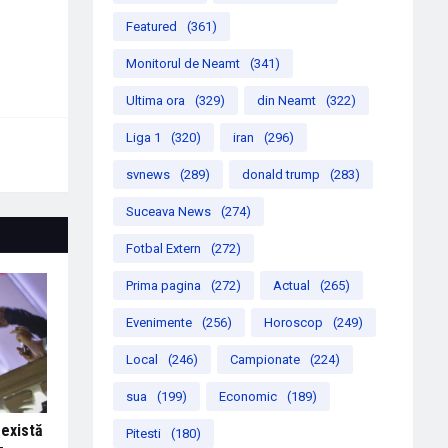
Featured
(361)
Monitorul de Neamt
(341)
Ultima ora
(329)
din Neamt
(322)
Liga 1
(320)
iran
(296)
svnews
(289)
donald trump
(283)
Suceava News
(274)
Fotbal Extern
(272)
Prima pagina
(272)
Actual
(265)
Evenimente
(256)
Horoscop
(249)
Local
(246)
Campionate
(224)
sua
(199)
Economic
(189)
 există
Pitesti
(180)