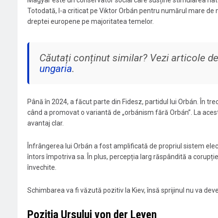
Magyar este un conservator social care susține stimularea natali
Totodată, l-a criticat pe Viktor Orbán pentru numărul mare de
dreptei europene pe majoritatea temelor.
Căutați conținut similar? Vezi articole 
ungaria
.
Până în 2024, a făcut parte din Fidesz, partidul lui Orbán. În tre
când a promovat o variantă de „orbánism fără Orbán”. La aceste
avantaj clar.
Înfrângerea lui Orbán a fost amplificată de propriul sistem el
întors împotriva sa. În plus, percepția larg răspândită a corupț
învechite.
Schimbarea va fi văzută pozitiv la Kiev, însă sprijinul nu va deve
Poziția Ursului von der Leyen