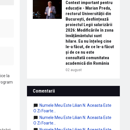
Context important pentru
educație - Marian Preda,
rectorul Universității din
București, desființează
proiectul Legii salarizării
2026: Modificările în zona
învățământului sunt
hilare. Eu nu înțeleg cine
le-a făcut, de ce le-a făcut
și de ce nu este
consultată comunitatea
academică din România
02 august
ice la
 program
Comentarii
Numele Meu Este Lilian N. Aceasta Este
O Zi Foarte...
Numele Meu Este Lilian N. Aceasta Este
O Zi Foarte...
Numele Meu Este Lilian N. Aceasta Este