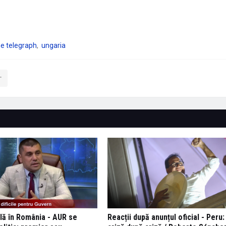
he telegraph
ungaria
lă în România - AUR se
Reacții după anunțul oficial - Peru: