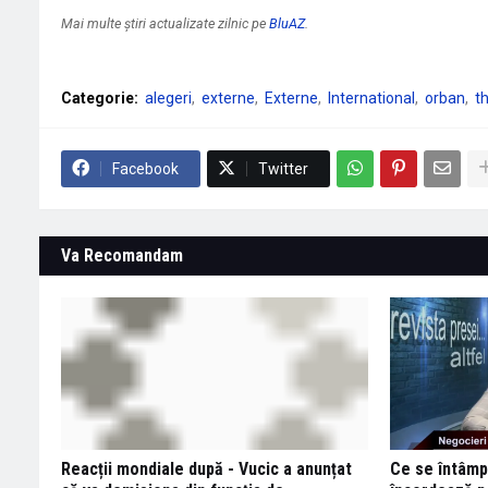
Mai multe știri actualizate zilnic pe
BluAZ
.
Categorie:
alegeri
externe
Externe
International
orban
t
Facebook
Twitter
Va Recomandam
Reacții mondiale după - Vucic a anunțat
Ce se întâmp