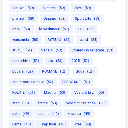
Craiova
(59)
Vremea
(59)
elevi
(59)
premier
(59)
Dinamo
(58)
Sport Life
(58)
copii
(58)
le Vasluianul
(57)
Cluj
(56)
venezuela
(56)
ACTIUNI
(55)
cand
(54)
studiu
(54)
Serie A
(53)
Strategii in sanatate
(53)
cristi chivu
(53)
sia
(53)
2025
(52)
Locale
(52)
ROMANE
(52)
doua
(52)
stramtoarea ormuz
(52)
PERSOANE
(51)
POLITIEI
(51)
Madrid
(50)
Vasluiul la zi
(50)
atac
(50)
franta
(50)
volodimir zelenski
(50)
nato
(49)
scoala
(49)
vacanta
(49)
Firme
(48)
Timp liber
(48)
vrea
(48)