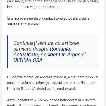
carosabilă, spre partea stângă a sensului său de deplasare,
într-o zonă cu vegetație forestieră.
În urma evenimentului conducătorul autovehiculului a
suferit lezuni usoare.
Continuați lectura cu articole
similare despre
Romania
,
Actualitate
,
Accident in Arges
și
ULTIMA ORA
.
Cu ocazia testării cu aparatul etilotest, a rezultată că cel în
cauză se afla sub influența alcoolului, valoarea fiind peste
limita de 0,40 mg/l alcool pur în aerul expirat.
Astfel, tânărul de 23 de ani a fost transportat la o unitate
medicală, pentru investigații medicale și pentru recoltarea