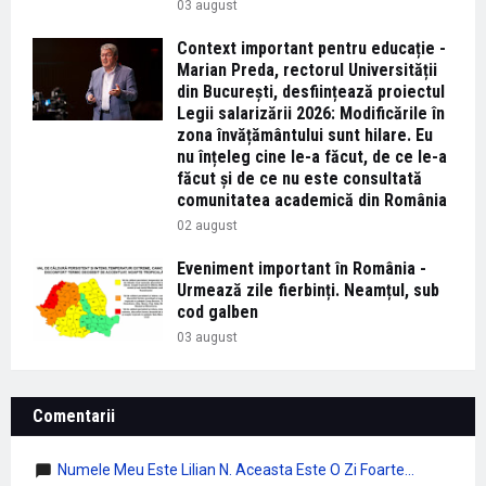
03 august
Context important pentru educație -
Marian Preda, rectorul Universității
din București, desființează proiectul
Legii salarizării 2026: Modificările în
zona învățământului sunt hilare. Eu
nu înțeleg cine le-a făcut, de ce le-a
făcut și de ce nu este consultată
comunitatea academică din România
02 august
Eveniment important în România -
Urmează zile fierbinți. Neamțul, sub
cod galben
03 august
Comentarii
Numele Meu Este Lilian N. Aceasta Este O Zi Foarte...