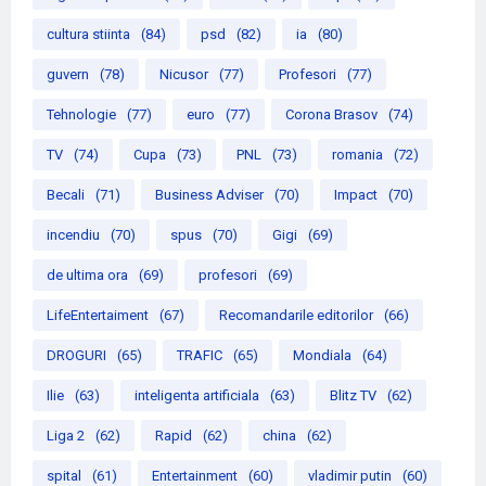
cultura stiinta
(84)
psd
(82)
ia
(80)
guvern
(78)
Nicusor
(77)
Profesori
(77)
Tehnologie
(77)
euro
(77)
Corona Brasov
(74)
TV
(74)
Cupa
(73)
PNL
(73)
romania
(72)
Becali
(71)
Business Adviser
(70)
Impact
(70)
incendiu
(70)
spus
(70)
Gigi
(69)
de ultima ora
(69)
profesori
(69)
LifeEntertaiment
(67)
Recomandarile editorilor
(66)
DROGURI
(65)
TRAFIC
(65)
Mondiala
(64)
Ilie
(63)
inteligenta artificiala
(63)
Blitz TV
(62)
Liga 2
(62)
Rapid
(62)
china
(62)
spital
(61)
Entertainment
(60)
vladimir putin
(60)