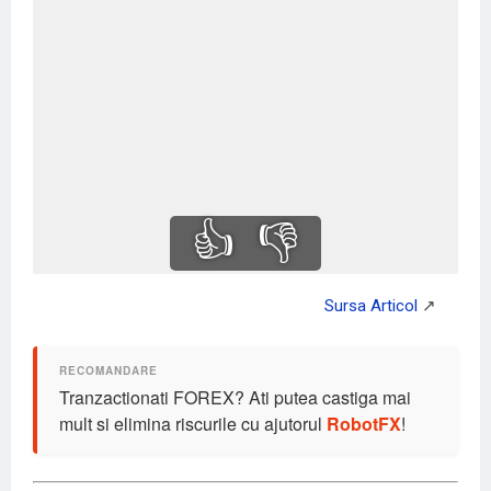
👍
👎
Tranzactionati FOREX? Ati putea castiga mai
mult si elimina riscurile cu ajutorul
RobotFX
!