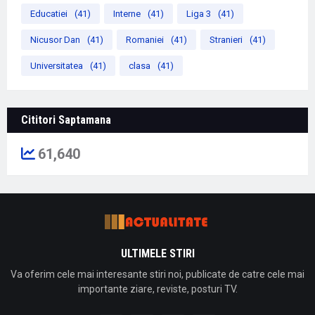
Educatiei
(41)
Interne
(41)
Liga 3
(41)
Nicusor Dan
(41)
Romaniei
(41)
Stranieri
(41)
Universitatea
(41)
clasa
(41)
Cititori Saptamana
61,640
ULTIMELE STIRI
Va oferim cele mai interesante stiri noi, publicate de catre cele mai
importante ziare, reviste, posturi TV.