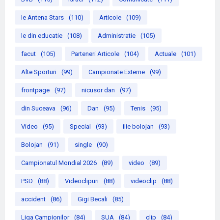
le Antena Stars
(110)
Articole
(109)
le din educatie
(108)
Administratie
(105)
facut
(105)
Parteneri Articole
(104)
Actuale
(101)
Alte Sporturi
(99)
Campionate Externe
(99)
frontpage
(97)
nicusor dan
(97)
din Suceava
(96)
Dan
(95)
Tenis
(95)
Video
(95)
Special
(93)
ilie bolojan
(93)
Bolojan
(91)
single
(90)
Campionatul Mondial 2026
(89)
video
(89)
PSD
(88)
Videoclipuri
(88)
videoclip
(88)
accident
(86)
Gigi Becali
(85)
Liga Campionilor
(84)
SUA
(84)
clip
(84)