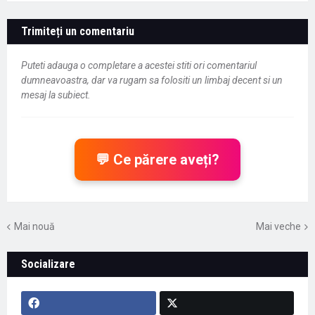
Trimiteți un comentariu
Puteti adauga o completare a acestei stiti ori comentariul
dumneavoastra, dar va rugam sa folositi un limbaj decent si un
mesaj la subiect.
💬 Ce părere aveți?
Mai nouă
Mai veche
Socializare