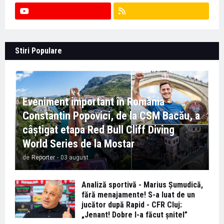
Stiri Populare
Eveniment important în România -
Constantin Popovici, de la CSM Bacău, a
câștigat etapa Red Bull Cliff Diving
World Series de la Mostar
de
Reporter
-
03 august
Analiză sportivă - Marius Șumudică,
fără menajamente! S-a luat de un
jucător după Rapid - CFR Cluj:
„Jenant! Dobre l-a făcut șnitel”