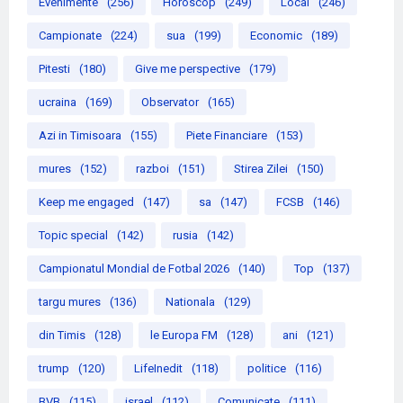
Evenimente
(256)
Horoscop
(249)
Local
(246)
Campionate
(224)
sua
(199)
Economic
(189)
Pitesti
(180)
Give me perspective
(179)
ucraina
(169)
Observator
(165)
Azi in Timisoara
(155)
Piete Financiare
(153)
mures
(152)
razboi
(151)
Stirea Zilei
(150)
Keep me engaged
(147)
sa
(147)
FCSB
(146)
Topic special
(142)
rusia
(142)
Campionatul Mondial de Fotbal 2026
(140)
Top
(137)
targu mures
(136)
Nationala
(129)
din Timis
(128)
le Europa FM
(128)
ani
(121)
trump
(120)
LifeInedit
(118)
politice
(116)
BVB
(115)
israel
(112)
Comunicate
(111)