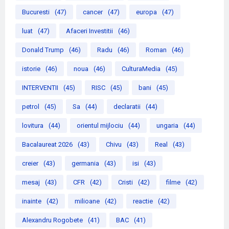
Bucuresti
(47)
cancer
(47)
europa
(47)
luat
(47)
Afaceri Investitii
(46)
Donald Trump
(46)
Radu
(46)
Roman
(46)
istorie
(46)
noua
(46)
CulturaMedia
(45)
INTERVENTII
(45)
RISC
(45)
bani
(45)
petrol
(45)
Sa
(44)
declaratii
(44)
lovitura
(44)
orientul mijlociu
(44)
ungaria
(44)
Bacalaureat 2026
(43)
Chivu
(43)
Real
(43)
creier
(43)
germania
(43)
isi
(43)
mesaj
(43)
CFR
(42)
Cristi
(42)
filme
(42)
inainte
(42)
milioane
(42)
reactie
(42)
Alexandru Rogobete
(41)
BAC
(41)