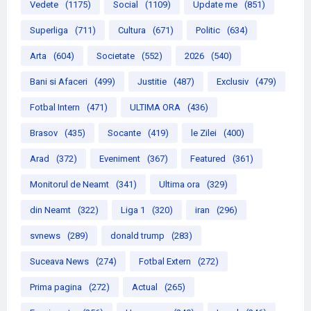
Vedete
(1175)
Social
(1109)
Update me
(851)
Superliga
(711)
Cultura
(671)
Politic
(634)
Arta
(604)
Societate
(552)
2026
(540)
Bani si Afaceri
(499)
Justitie
(487)
Exclusiv
(479)
Fotbal Intern
(471)
ULTIMA ORA
(436)
Brasov
(435)
Socante
(419)
le Zilei
(400)
Arad
(372)
Eveniment
(367)
Featured
(361)
Monitorul de Neamt
(341)
Ultima ora
(329)
din Neamt
(322)
Liga 1
(320)
iran
(296)
svnews
(289)
donald trump
(283)
Suceava News
(274)
Fotbal Extern
(272)
Prima pagina
(272)
Actual
(265)