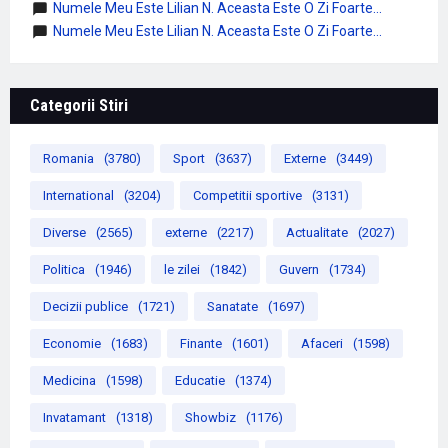
Numele Meu Este Lilian N. Aceasta Este O Zi Foarte...
Numele Meu Este Lilian N. Aceasta Este O Zi Foarte...
Categorii Stiri
Romania
(3780)
Sport
(3637)
Externe
(3449)
International
(3204)
Competitii sportive
(3131)
Diverse
(2565)
externe
(2217)
Actualitate
(2027)
Politica
(1946)
le zilei
(1842)
Guvern
(1734)
Decizii publice
(1721)
Sanatate
(1697)
Economie
(1683)
Finante
(1601)
Afaceri
(1598)
Medicina
(1598)
Educatie
(1374)
Invatamant
(1318)
Showbiz
(1176)