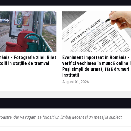
nia - Fotografia zilei: Bilet
Eveniment important în România - 
tolii în stațiile de tramvai
verifici vechimea în muncă online î
Pași simpli de urmat, fără drumuri 
6
instituții
August 01, 2026
astra, dar va rugam sa folositi un limbaj decent si un mesaj la subiect.