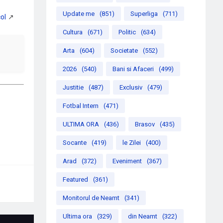
Update me
(851)
Superliga
(711)
Cultura
(671)
Politic
(634)
Arta
(604)
Societate
(552)
2026
(540)
Bani si Afaceri
(499)
Justitie
(487)
Exclusiv
(479)
Fotbal Intern
(471)
ULTIMA ORA
(436)
Brasov
(435)
Socante
(419)
le Zilei
(400)
Arad
(372)
Eveniment
(367)
Featured
(361)
Monitorul de Neamt
(341)
Ultima ora
(329)
din Neamt
(322)