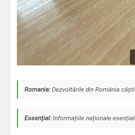
Romania:
Dezvoltările din România câști
Essențial:
Informațiile naționale esențiale