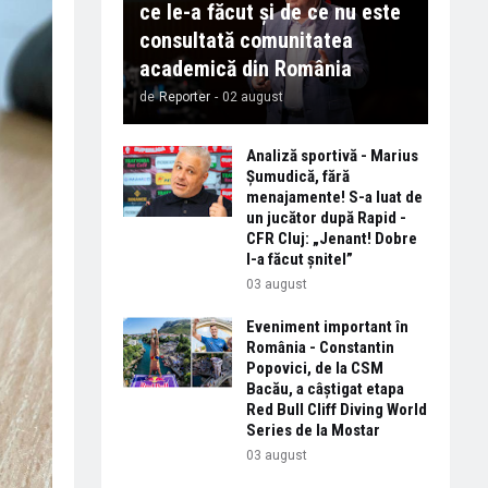
ce le-a făcut și de ce nu este
consultată comunitatea
academică din România
de
Reporter
-
02 august
Analiză sportivă - Marius
Șumudică, fără
menajamente! S-a luat de
un jucător după Rapid -
CFR Cluj: „Jenant! Dobre
l-a făcut șnitel”
03 august
Eveniment important în
România - Constantin
Popovici, de la CSM
Bacău, a câștigat etapa
Red Bull Cliff Diving World
Series de la Mostar
03 august