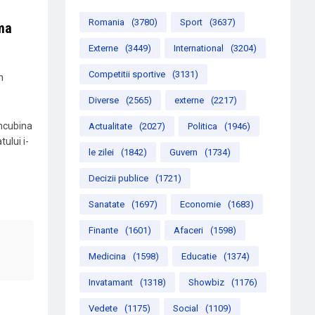
Romania
(3780)
Sport
(3637)
rma
Externe
(3449)
International
(3204)
Competitii sportive
(3131)
n
Diverse
(2565)
externe
(2217)
oncubina
Actualitate
(2027)
Politica
(1946)
ului i-
le zilei
(1842)
Guvern
(1734)
Decizii publice
(1721)
Sanatate
(1697)
Economie
(1683)
Finante
(1601)
Afaceri
(1598)
Medicina
(1598)
Educatie
(1374)
Invatamant
(1318)
Showbiz
(1176)
Vedete
(1175)
Social
(1109)