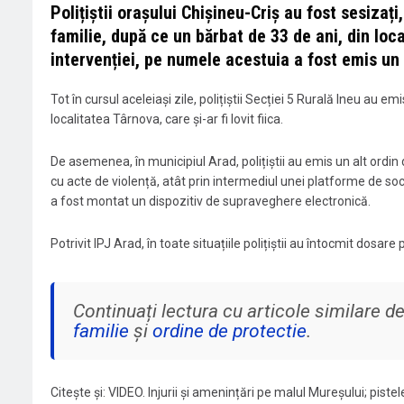
Polițiștii orașului Chișineu-Criș au fost sesizați,
familie, după ce un bărbat de 33 de ani, din loca
intervenției, pe numele acestuia a fost emis un 
Tot în cursul aceleiași zile, polițiștii Secției 5 Rurală Ineu au 
localitatea Târnova, care și-ar fi lovit fiica.
De asemenea, în municipiul Arad, polițiștii au emis un alt ordi
cu acte de violență, atât prin intermediul unei platforme de socia
a fost montat un dispozitiv de supraveghere electronică.
Potrivit IPJ Arad, în toate situațiile polițiștii au întocmit dosare
Continuați lectura cu articole similare 
familie
și
ordine de protectie
.
Citește și: VIDEO. Injurii și amenințări pe malul Mureșului; piste