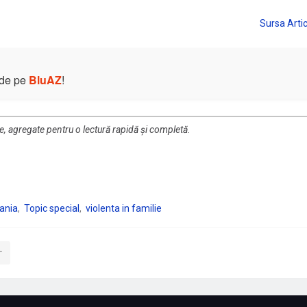
e de pe
BluAZ
!
re, agregate pentru o lectură rapidă și completă.
ania
Topic special
violenta in familie