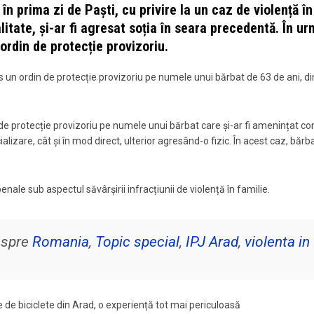
 în prima zi de Paști, cu privire la un caz de violență în
litate, și-ar fi agresat soția în seara precedentă. În u
ordin de protecție provizoriu.
emis un ordin de protecție provizoriu pe numele unui bărbat de 63 de ani, di
n de protecție provizoriu pe numele unui bărbat care și-ar fi amenințat c
lizare, cât și în mod direct, ulterior agresând-o fizic. În acest caz, bărbat
 penale sub aspectul săvârșirii infracțiunii de violență în familie.
despre
Romania
,
Topic special
,
IPJ Arad
,
violenta in
le de biciclete din Arad, o experiență tot mai periculoasă