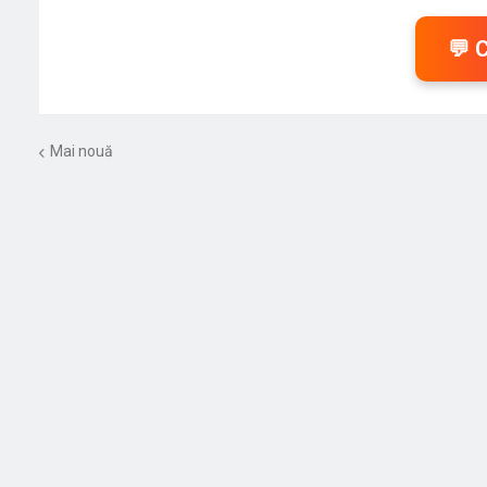
💬 
Mai nouă