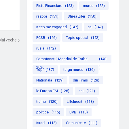
Piete Financiare
(153)
mures
(152)
razboi
(151)
Stirea Zilei
(150)
Keep me engaged
(147)
sa
(147)
FCSB
(146)
Topic special
(142)
Mai veche
rusia
(142)
Campionatul Mondial de Fotbal
(140
2026
)
Top
(137)
targu mures
(136)
Nationala
(129)
din Timis
(128)
le Europa FM
(128)
ani
(121)
trump
(120)
LifeInedit
(118)
politice
(116)
BVB
(115)
israel
(112)
Comunicate
(111)