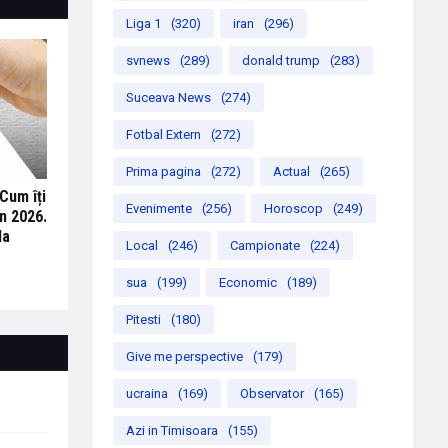
Liga 1
(320)
iran
(296)
svnews
(289)
donald trump
(283)
Suceava News
(274)
Fotbal Extern
(272)
Prima pagina
(272)
Actual
(265)
Cum îți
Evenimente
(256)
Horoscop
(249)
n 2026.
la
Local
(246)
Campionate
(224)
sua
(199)
Economic
(189)
Pitesti
(180)
Give me perspective
(179)
ucraina
(169)
Observator
(165)
Azi in Timisoara
(155)