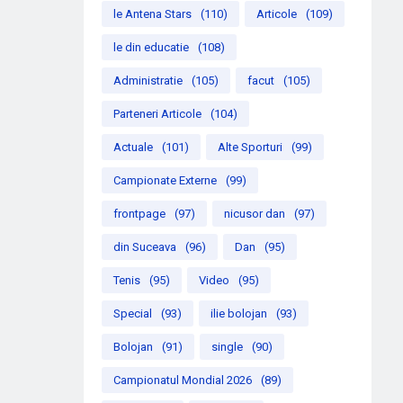
le Antena Stars
(110)
Articole
(109)
le din educatie
(108)
Administratie
(105)
facut
(105)
Parteneri Articole
(104)
Actuale
(101)
Alte Sporturi
(99)
Campionate Externe
(99)
frontpage
(97)
nicusor dan
(97)
din Suceava
(96)
Dan
(95)
Tenis
(95)
Video
(95)
Special
(93)
ilie bolojan
(93)
Bolojan
(91)
single
(90)
Campionatul Mondial 2026
(89)