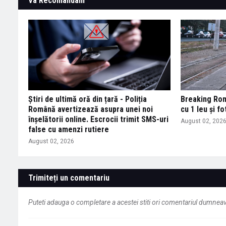
Va Recomandam
Știri de ultimă oră din țară - Poliția
Breaking Româ
Română avertizează asupra unei noi
cu 1 leu și fo
înșelătorii online. Escrocii trimit SMS-uri
August 02, 202
false cu amenzi rutiere
August 02, 2026
Trimiteți un comentariu
Puteti adauga o completare a acestei stiti ori comentariul dumneavo