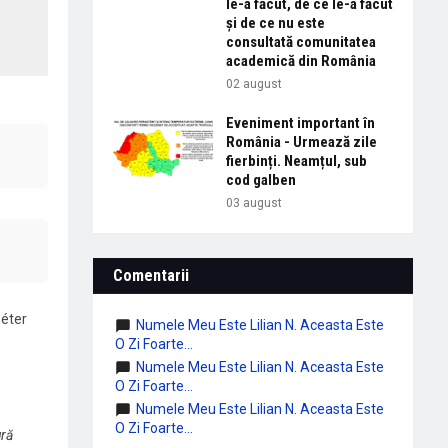
le-a făcut, de ce le-a făcut
și de ce nu este
consultată comunitatea
academică din România
02 august
Eveniment important în
România - Urmează zile
fierbinți. Neamțul, sub
cod galben
03 august
Comentarii
Péter
Numele Meu Este Lilian N. Aceasta Este
O Zi Foarte...
Numele Meu Este Lilian N. Aceasta Este
O Zi Foarte...
Numele Meu Este Lilian N. Aceasta Este
O Zi Foarte...
ură