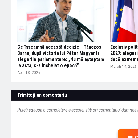
Ce înseamnă această decizie - Tánczos
Exclusiv polit
Barna, după victoria lui Péter Magyar la
2027: alegeri
alegerile parlamentare: „Nu mă așteptam
dacă extrema
la asta, s-a încheiat o epocă”
March 14, 2026
April 13, 2026
Trimiteți un comentariu
Puteti adauga o completare a acestei stiti ori comentariul dumneavo