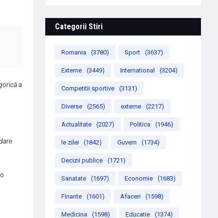
Categorii Stiri
Romania
(3780)
Sport
(3637)
Externe
(3449)
International
(3204)
gorică a
Competitii sportive
(3131)
Diverse
(2565)
externe
(2217)
Actualitate
(2027)
Politica
(1946)
rdare
le zilei
(1842)
Guvern
(1734)
Decizii publice
(1721)
 o
Sanatate
(1697)
Economie
(1683)
Finante
(1601)
Afaceri
(1598)
Medicina
(1598)
Educatie
(1374)