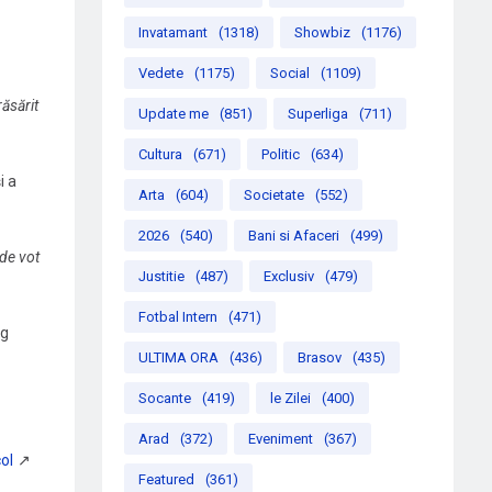
Invatamant
(1318)
Showbiz
(1176)
Vedete
(1175)
Social
(1109)
ăsărit
Update me
(851)
Superliga
(711)
Cultura
(671)
Politic
(634)
i a
Arta
(604)
Societate
(552)
2026
(540)
Bani si Afaceri
(499)
 de vot
Justitie
(487)
Exclusiv
(479)
Fotbal Intern
(471)
ng
ULTIMA ORA
(436)
Brasov
(435)
Socante
(419)
le Zilei
(400)
Arad
(372)
Eveniment
(367)
Featured
(361)