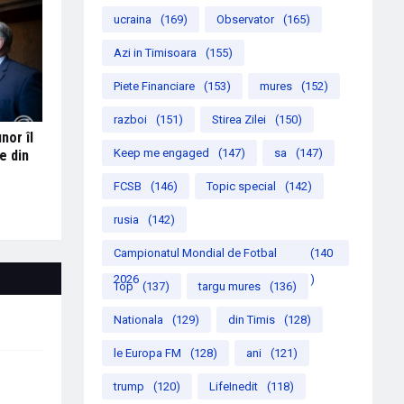
ucraina
(169)
Observator
(165)
Azi in Timisoara
(155)
Piete Financiare
(153)
mures
(152)
razboi
(151)
Stirea Zilei
(150)
nor îl
Keep me engaged
(147)
sa
(147)
e din
FCSB
(146)
Topic special
(142)
rusia
(142)
Campionatul Mondial de Fotbal
(140
2026
)
Top
(137)
targu mures
(136)
Nationala
(129)
din Timis
(128)
le Europa FM
(128)
ani
(121)
trump
(120)
LifeInedit
(118)