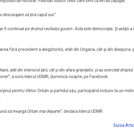
osibil de rezolvat. Felicitări tuturor celor care simt că ieri au câștigat.”
 descurajare să țină capul sus”.
r fi continuat pe drumul vechiului guvern. Asta este democrația. Și astăzi a r
ea fără precedent a alegătorilor, atât din Ungaria, cât și din diaspora, ș
ii, atât din interiorul ţării, cât şi din afara graniţelor, şi-au exercitat dreptul
orie!
”, a scris liderul UDMR, duminică noapte, pe Facebook.
jinul pentru Viktor Orbán și partidul său, participând inclusiv la un miti
.
 bună să meargă Orban mai departe”,
declara liderul UDMR.