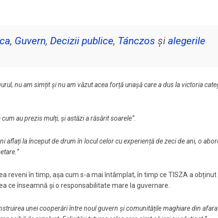
ica
,
Guvern
,
Decizii publice
,
Tánczos
și
alegerile
rul, nu am simțit și nu am văzut acea forță uriașă care a dus la victoria cate
 cum au prezis mulți, și astăzi a răsărit soarele”.
 aflați la început de drum în locul celor cu experiență de zeci de ani, o abo
etare.”
a reveni în timp, așa cum s-a mai întâmplat, în timp ce TISZA a obținut
ceea ce înseamnă și o responsabilitate mare la guvernare.
onstruirea unei cooperări între noul guvern și comunitățile maghiare din afara