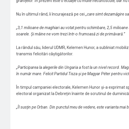
granițelor. În prezent este o ecuație cu multe necunoscute, dar nu imp
Nu în ultimul rând, îi încurajează pe cei
„care simt dezamăgire sau
„3,1 milioane de maghiari au votat pentru schimbare, 2,5 milioane a
soarele. Și mâine ne vom trezi într-o frumoasă zi de primăvară.”
La rândul său, liderul UDMR, Kelemen Hunor, a subliniat mobilizar
transmis felicitări câștigătorilor.
„Participarea la alegerile din Ungaria a fost la un nivel record. Maghiar
în număr mare. Felicit Partidul Tisza şi pe Magyar Péter pentru vict
În timpul campaniei electorale, Kelemen Hunor și-a exprimat spri
electoral organizat la Debrețin înainte de scrutinul de duminică
„Îl susţin pe Orban. Din punctul meu de vedere, este varianta mai