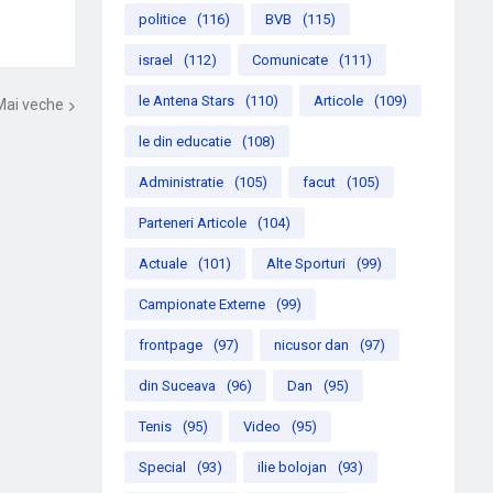
politice
(116)
BVB
(115)
israel
(112)
Comunicate
(111)
le Antena Stars
(110)
Articole
(109)
Mai veche
le din educatie
(108)
Administratie
(105)
facut
(105)
Parteneri Articole
(104)
Actuale
(101)
Alte Sporturi
(99)
Campionate Externe
(99)
frontpage
(97)
nicusor dan
(97)
din Suceava
(96)
Dan
(95)
Tenis
(95)
Video
(95)
Special
(93)
ilie bolojan
(93)