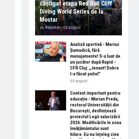
câștigat etapa Red Bull Cliff
Diving World Series de la
Mostar
de
Reporter
-
03 august
Analiză sportivă - Marius
Șumudică, fără
menajamente! S-a luat de
un jucător după Rapid -
CFR Cluj: „Jenant! Dobre
l-a făcut șnitel”
03 august
Context important pentru
educație - Marian Preda,
rectorul Universității din
București, desființează
proiectul Legii salarizării
2026: Modificările în zona
învățământului sunt
hilare. Eu nu înțeleg cine