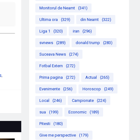
Monitorul de Neamt
(341)
Ultima ora
(329)
din Neamt
(322)
Liga 1
(320)
iran
(296)
svnews
(289)
donald trump
(283)
Suceava News
(274)
Fotbal Extern
(272)
s
Prima pagina
(272)
Actual
(265)
Evenimente
(256)
Horoscop
(249)
Local
(246)
Campionate
(224)
sua
(199)
Economic
(189)
Pitesti
(180)
Give me perspective
(179)