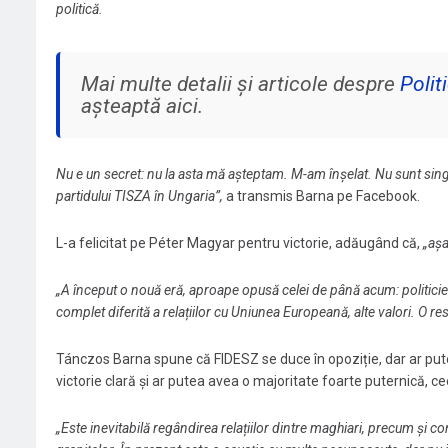
politică.
Mai multe detalii și articole despre
Polit
așteaptă aici.
Nu e un secret: nu la asta mă așteptam. M-am înșelat. Nu sunt singu
partidului TISZA în Ungaria”,
a transmis Barna pe Facebook.
L-a felicitat pe Péter Magyar pentru victorie, adăugând că,
„așa
„A început o nouă eră, aproape opusă celei de până acum: politicieni
complet diferită a relațiilor cu Uniunea Europeană, alte valori. O res
Tánczos Barna spune că FIDESZ se duce în opoziție, dar ar pute
victorie clară și ar putea avea o majoritate foarte puternică, 
„Este inevitabilă regândirea relațiilor dintre maghiari, precum și c