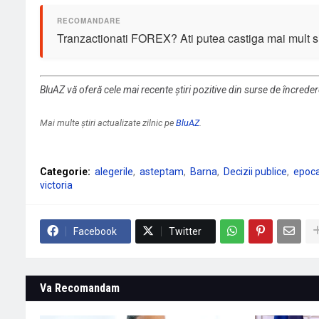
Tranzactionati FOREX? Ati putea castiga mai mult si 
BluAZ vă oferă cele mai recente știri pozitive din surse de încrede
Mai multe știri actualizate zilnic pe
BluAZ
.
Categorie:
alegerile
asteptam
Barna
Decizii publice
epoc
victoria
Facebook
Twitter
Va Recomandam