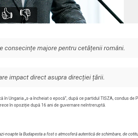
👍
👎
re consecințe majore pentru cetățenii români.
re impact direct asupra direcției țării.
că în Ungaria „s-a încheiat o epocă”, după ce partidul TISZA, condus de 
trece în opoziție după 16 ani de guvernare neîntreruptă.
azi-noapte la Budapesta a fost o atmosferă autentică de schimbare, de cotit