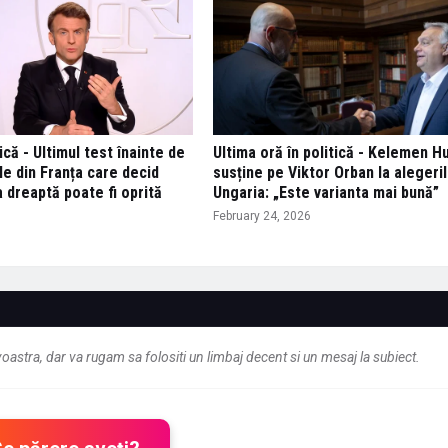
ică - Ultimul test înainte de
Ultima oră în politică - Kelemen Hu
le din Franța care decid
susține pe Viktor Orban la alegeril
 dreaptă poate fi oprită
Ungaria: „Este varianta mai bună”
February 24, 2026
astra, dar va rugam sa folositi un limbaj decent si un mesaj la subiect.