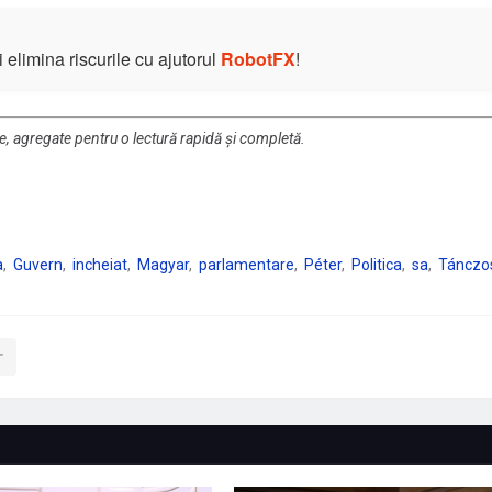
elimina riscurile cu ajutorul
RobotFX
!
re, agregate pentru o lectură rapidă și completă.
a
Guvern
incheiat
Magyar
parlamentare
Péter
Politica
sa
Tánczo