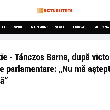
TATE
SPORT
MAPAMOND
VEDETE
EDUCATIE
MEDICINA
e - Tánczos Barna, după victo
ile parlamentare: „Nu mă aște
că”