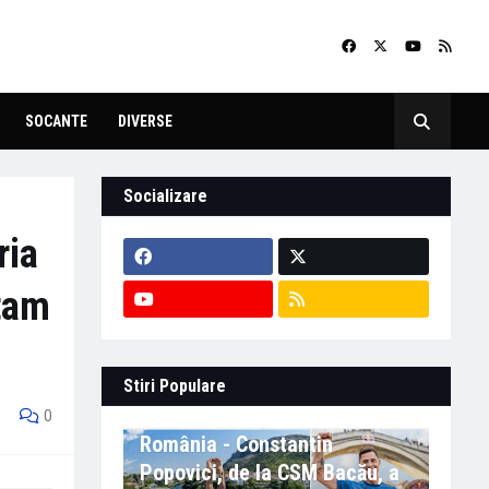
SOCANTE
DIVERSE
Socializare
ria
ptam
Stiri Populare
Eveniment important în
0
România - Constantin
Popovici, de la CSM Bacău, a