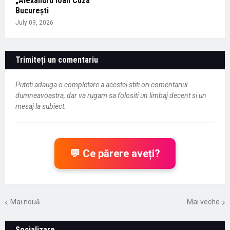
„Alexandru Ioan Cuza”
București
July 09, 2026
Trimiteți un comentariu
Puteti adauga o completare a acestei stiti ori comentariul
dumneavoastra, dar va rugam sa folositi un limbaj decent si un
mesaj la subiect.
💬 Ce părere aveți?
Mai nouă
Mai veche
Socializare