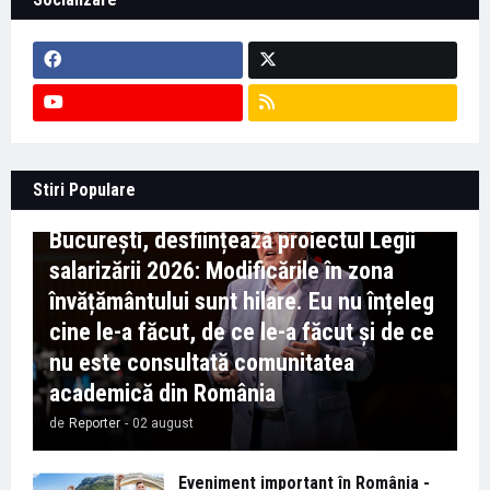
Context important pentru educație -
Stiri Populare
Marian Preda, rectorul Universității din
București, desființează proiectul Legii
salarizării 2026: Modificările în zona
învățământului sunt hilare. Eu nu înțeleg
cine le-a făcut, de ce le-a făcut și de ce
nu este consultată comunitatea
academică din România
de
Reporter
-
02 august
Eveniment important în România -