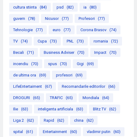
cultura stiinta
(84)
psd
(82)
ia
(80)
guvern
(78)
Nicusor
(77)
Profesori
(77)
Tehnologie
(77)
euro
(77)
Corona Brasov
(74)
TV
(74)
Cupa
(73)
PNL
(73)
romania
(72)
Becali
(71)
Business Adviser
(70)
Impact
(70)
incendiu
(70)
spus
(70)
Gigi
(69)
de ultima ora
(69)
profesori
(69)
LifeEntertaiment
(67)
Recomandarile editorilor
(66)
DROGURI
(65)
TRAFIC
(65)
Mondiala
(64)
Ilie
(63)
inteligenta artificiala
(63)
Blitz TV
(62)
Liga 2
(62)
Rapid
(62)
china
(62)
spital
(61)
Entertainment
(60)
vladimir putin
(60)