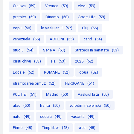
Craiova
(59)
Vremea
(59)
elevi
(59)
premier
(59)
Dinamo
(58)
Sport Life
(58)
copii
(58)
le Vasluianul
(57)
Cluj
(56)
venezuela
(56)
ACTIUNI
(55)
cand
(54)
studiu
(54)
Serie A
(53)
Strategii in sanatate
(53)
cristi chivu
(53)
sia
(53)
2025
(52)
Locale
(52)
ROMANE
(52)
doua
(52)
stramtoarea ormuz
(52)
PERSOANE
(51)
POLITIEI
(51)
Madrid
(50)
Vasluiul la zi
(50)
atac
(50)
franta
(50)
volodimir zelenski
(50)
nato
(49)
scoala
(49)
vacanta
(49)
Firme
(48)
Timp liber
(48)
vrea
(48)