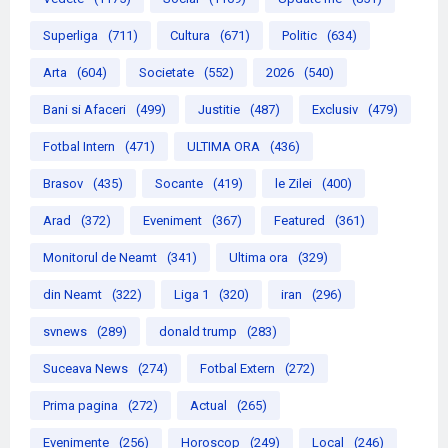
Superliga
(711)
Cultura
(671)
Politic
(634)
Arta
(604)
Societate
(552)
2026
(540)
Bani si Afaceri
(499)
Justitie
(487)
Exclusiv
(479)
Fotbal Intern
(471)
ULTIMA ORA
(436)
Brasov
(435)
Socante
(419)
le Zilei
(400)
Arad
(372)
Eveniment
(367)
Featured
(361)
Monitorul de Neamt
(341)
Ultima ora
(329)
din Neamt
(322)
Liga 1
(320)
iran
(296)
svnews
(289)
donald trump
(283)
Suceava News
(274)
Fotbal Extern
(272)
Prima pagina
(272)
Actual
(265)
Evenimente
(256)
Horoscop
(249)
Local
(246)