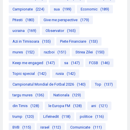
Campionate
(224)
sua
(199)
Economic
(189)
Pitesti
(180)
Give me perspective
(179)
ucraina
(169)
Observator
(165)
Azi in Timisoara
(155)
Piete Financiare
(153)
mures
(152)
razboi
(151)
Stirea Zilei
(150)
Keep me engaged
(147)
sa
(147)
FCSB
(146)
Topic special
(142)
rusia
(142)
Campionatul Mondial de Fotbal 2026
(140)
Top
(137)
targu mures
(136)
Nationala
(129)
din Timis
(128)
le Europa FM
(128)
ani
(121)
trump
(120)
LifeInedit
(118)
politice
(116)
BVB
(115)
israel
(112)
Comunicate
(111)