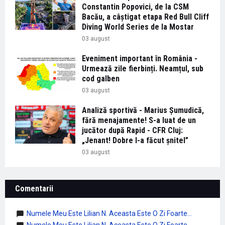
Constantin Popovici, de la CSM
Bacău, a câștigat etapa Red Bull Cliff
Diving World Series de la Mostar
03 august
Eveniment important în România -
Urmează zile fierbinți. Neamțul, sub
cod galben
03 august
Analiză sportivă - Marius Șumudică,
fără menajamente! S-a luat de un
jucător după Rapid - CFR Cluj:
„Jenant! Dobre l-a făcut șnitel”
03 august
Comentarii
Numele Meu Este Lilian N. Aceasta Este O Zi Foarte...
Numele Meu Este Lilian N. Aceasta Este O Zi Foarte...