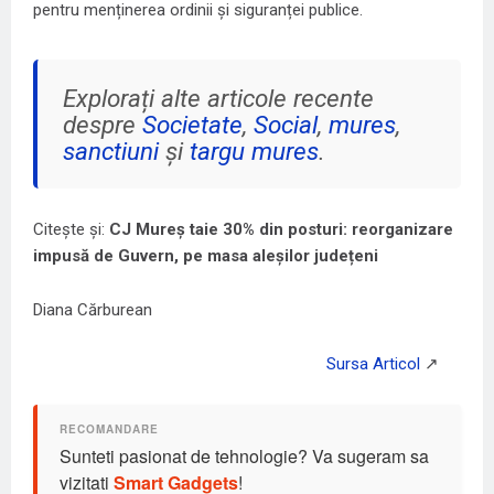
pentru menținerea ordinii și siguranței publice.
Explorați alte articole recente
despre
Societate
,
Social
,
mures
,
sanctiuni
și
targu mures
.
Citește și:
CJ Mureș taie 30% din posturi: reorganizare
impusă de Guvern, pe masa aleșilor județeni
Diana Cărburean
Sunteti pasionat de tehnologie? Va sugeram sa
vizitati
Smart Gadgets
!