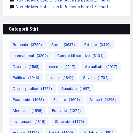
Numele Meu Este Lilian N. Aceasta Este O Zi Foarte...
Categorii Stiri
Romania
(3780)
Sport
(3637)
Externe
(3449)
International
(3204)
Competitii sportive
(3131)
Diverse
(2565)
externe
(2217)
Actualitate
(2027)
Politica
(1946)
le zilei
(1842)
Guvern
(1734)
Decizii publice
(1721)
Sanatate
(1697)
Economie
(1683)
Finante
(1601)
Afaceri
(1598)
Medicina
(1598)
Educatie
(1374)
Invatamant
(1318)
Showbiz
(1176)
Vedete
(1175)
Social
(1109)
Update me
(851)