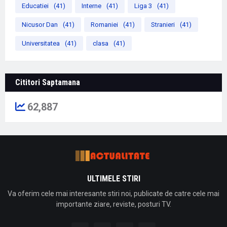
Educatiei
(41)
Interne
(41)
Liga 3
(41)
Nicusor Dan
(41)
Romaniei
(41)
Stranieri
(41)
Universitatea
(41)
clasa
(41)
Cititori Saptamana
62,887
ULTIMELE STIRI
Va oferim cele mai interesante stiri noi, publicate de catre cele mai
importante ziare, reviste, posturi TV.