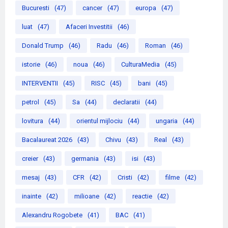
Bucuresti
(47)
cancer
(47)
europa
(47)
luat
(47)
Afaceri Investitii
(46)
Donald Trump
(46)
Radu
(46)
Roman
(46)
istorie
(46)
noua
(46)
CulturaMedia
(45)
INTERVENTII
(45)
RISC
(45)
bani
(45)
petrol
(45)
Sa
(44)
declaratii
(44)
lovitura
(44)
orientul mijlociu
(44)
ungaria
(44)
Bacalaureat 2026
(43)
Chivu
(43)
Real
(43)
creier
(43)
germania
(43)
isi
(43)
mesaj
(43)
CFR
(42)
Cristi
(42)
filme
(42)
inainte
(42)
milioane
(42)
reactie
(42)
Alexandru Rogobete
(41)
BAC
(41)