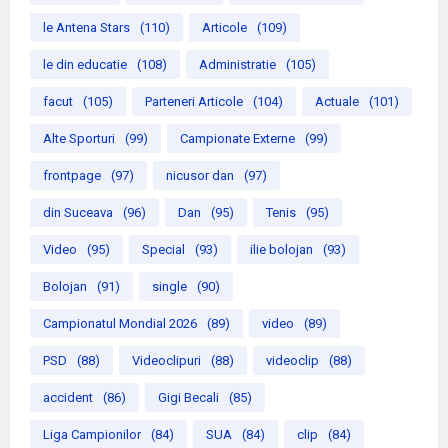
le Antena Stars
(110)
Articole
(109)
le din educatie
(108)
Administratie
(105)
facut
(105)
Parteneri Articole
(104)
Actuale
(101)
Alte Sporturi
(99)
Campionate Externe
(99)
frontpage
(97)
nicusor dan
(97)
din Suceava
(96)
Dan
(95)
Tenis
(95)
Video
(95)
Special
(93)
ilie bolojan
(93)
Bolojan
(91)
single
(90)
Campionatul Mondial 2026
(89)
video
(89)
PSD
(88)
Videoclipuri
(88)
videoclip
(88)
accident
(86)
Gigi Becali
(85)
Liga Campionilor
(84)
SUA
(84)
clip
(84)