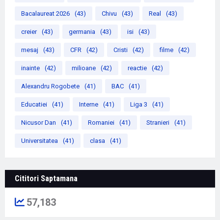
Bacalaureat 2026
(43)
Chivu
(43)
Real
(43)
creier
(43)
germania
(43)
isi
(43)
mesaj
(43)
CFR
(42)
Cristi
(42)
filme
(42)
inainte
(42)
milioane
(42)
reactie
(42)
Alexandru Rogobete
(41)
BAC
(41)
Educatiei
(41)
Interne
(41)
Liga 3
(41)
Nicusor Dan
(41)
Romaniei
(41)
Stranieri
(41)
Universitatea
(41)
clasa
(41)
Cititori Saptamana
57,183