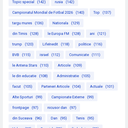
Topic special
(142)
rusia
(142)
Campionatul Mondial de Fotbal 2026
(140)
Top
(137)
targu mures
(136)
Nationala
(129)
din Timis
(128)
le Europa FM
(128)
ani
(121)
trump
(120)
LifeInedit
(118)
politice
(116)
BVB
(115)
israel
(112)
Comunicate
(111)
le Antena Stars
(110)
Articole
(109)
le din educatie
(108)
Administratie
(105)
facut
(105)
Parteneri Articole
(104)
Actuale
(101)
Alte Sporturi
(99)
Campionate Externe
(99)
frontpage
(97)
nicusor dan
(97)
din Suceava
(96)
Dan
(95)
Tenis
(95)