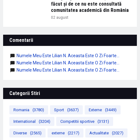
făcut și de ce nu este consultată
comunitatea academică din România
02 august
Comentarii
Numele Meu Este Lilian N. Aceasta Este O Zi Foarte...
Numele Meu Este Lilian N. Aceasta Este O Zi Foarte...
Numele Meu Este Lilian N. Aceasta Este O Zi Foarte...
Categorii Stiri
Romania
(3780)
Sport
(3637)
Externe
(3449)
International
(3204)
Competitii sportive
(3131)
Diverse
(2565)
externe
(2217)
Actualitate
(2027)