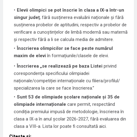
Elevii olimpici se pot înscrie în clasa a IX-a într-un
singur județ
, fără susținerea evaluării naționale și fără
susținerea probelor de aptitudini, respectiv a probelor de
verificare a cunoștințelor de limbă modernă sau maternă
și respectiv fără a li se calcula media de admitere.
Înscrierea olimpicilor se face peste numărul
maxim de elevi
în formațiunile/clasele de elevi.
Înscrierea „se realizează pe baza Listei
privind
corespondența specificului olimpiadei
naționale/competiției internaționale cu filiera/profilul/
specializarea la care se face înscrierea.”
Sunt 53 de olimpiade școlare naționale și 35 de
olimpiade internaționale
care permit, respectând
condiția premiului impusă de metodologie, înscrierea în
clasa a IX-a în anul școlar 2026-2027, fără evaluarea din
clasa a VIII-a. Lista lor poate fi consultată aici.
Citește și: