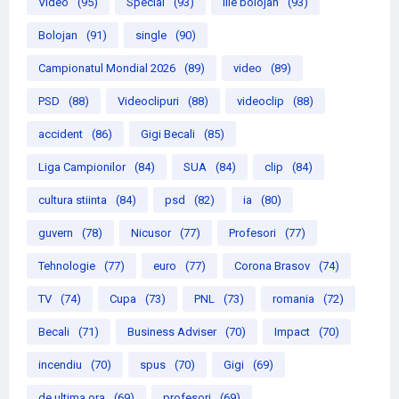
Video
(95)
Special
(93)
ilie bolojan
(93)
Bolojan
(91)
single
(90)
Campionatul Mondial 2026
(89)
video
(89)
PSD
(88)
Videoclipuri
(88)
videoclip
(88)
accident
(86)
Gigi Becali
(85)
Liga Campionilor
(84)
SUA
(84)
clip
(84)
cultura stiinta
(84)
psd
(82)
ia
(80)
guvern
(78)
Nicusor
(77)
Profesori
(77)
Tehnologie
(77)
euro
(77)
Corona Brasov
(74)
TV
(74)
Cupa
(73)
PNL
(73)
romania
(72)
Becali
(71)
Business Adviser
(70)
Impact
(70)
incendiu
(70)
spus
(70)
Gigi
(69)
de ultima ora
(69)
profesori
(69)