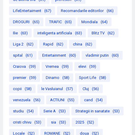
LifeEntertaiment
(67)
Recomandarile editorilor
(66)
DROGURI
(65)
TRAFIC
(65)
Mondiala
(64)
Ilie
(63)
inteligenta artificiala
(63)
Blitz TV
(62)
Liga 2
(62)
Rapid
(62)
china
(62)
spital
(61)
Entertainment
(60)
vladimir putin
(60)
Craiova
(59)
Vremea
(59)
elevi
(59)
premier
(59)
Dinamo
(58)
Sport Life
(58)
copii
(58)
le Vasluianul
(57)
Cluj
(56)
venezuela
(56)
ACTIUNI
(55)
cand
(54)
studiu
(54)
Serie A
(53)
Strategii in sanatate
(53)
cristi chivu
(53)
sia
(53)
2025
(52)
Locale
(52)
ROMANE
(52)
doua
(52)