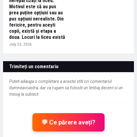
nerepartizați la liceu:
Motivul este că au pus
prea puține opțiuni sau au
pus opțiuni nerealiste. Din
fericire, pentru acești
copii, există și etapa a
doua. Locuri la liceu există
July 23, 2026
Trimiteți un comentariu
Puteti adauga o completare a acestei stiti ori comentariul
dumneavoastra, dar va rugam sa folositi un limbaj decent si un
mesaj la subiect.
💬 Ce părere aveți?