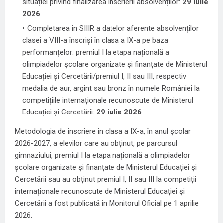
situației privind finalizarea înscrierii absolvenților:
29 iulie
2026
Completarea în SIIIR a datelor aferente absolvenților
clasei a VIII-a înscriși în clasa a IX-a pe baza
performanțelor: premiul I la etapa națională a
olimpiadelor școlare organizate și finanțate de Ministerul
Educației și Cercetării/premiul I, II sau III, respectiv
medalia de aur, argint sau bronz în numele României la
competițiile internaționale recunoscute de Ministerul
Educației și Cercetării:
29 iulie 2026
Metodologia de înscriere în clasa a IX-a, în anul școlar
2026-2027, a elevilor care au obținut, pe parcursul
gimnaziului, premiul I la etapa națională a olimpiadelor
școlare organizate și finanțate de Ministerul Educației și
Cercetării sau au obținut premiul I, II sau III la competiții
internaționale recunoscute de Ministerul Educației și
Cercetării a fost publicată în Monitorul Oficial pe 1 aprilie
2026.