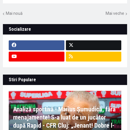
Mai nouă
Mai veche
Socializare
Stiri Populare
Analiză sportivă - Marius Șumudică, fără
menajamente! S-a luat de un jucător
după Rapid - CFR Cluj: „Jenant! Dobre l-