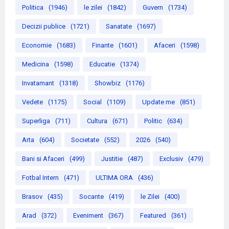
Politica
(1946)
le zilei
(1842)
Guvern
(1734)
Decizii publice
(1721)
Sanatate
(1697)
Economie
(1683)
Finante
(1601)
Afaceri
(1598)
Medicina
(1598)
Educatie
(1374)
Invatamant
(1318)
Showbiz
(1176)
Vedete
(1175)
Social
(1109)
Update me
(851)
Superliga
(711)
Cultura
(671)
Politic
(634)
Arta
(604)
Societate
(552)
2026
(540)
Bani si Afaceri
(499)
Justitie
(487)
Exclusiv
(479)
Fotbal Intern
(471)
ULTIMA ORA
(436)
Brasov
(435)
Socante
(419)
le Zilei
(400)
Arad
(372)
Eveniment
(367)
Featured
(361)