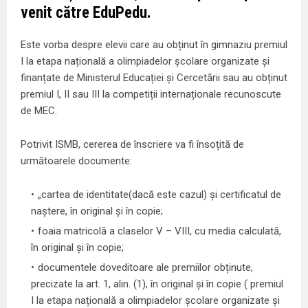
venit către
EduPedu
.
Este vorba despre elevii care au obținut în gimnaziu premiul
I la etapa națională a olimpiadelor școlare organizate și
finanțate de Ministerul Educației și Cercetării sau au obținut
premiul I, II sau III la competiții internaționale recunoscute
de MEC.
Potrivit ISMB, cererea de înscriere va fi însoțită de
următoarele documente:
„cartea de identitate(dacă este cazul) și certificatul de
naştere, în original şi în copie;
foaia matricolă a claselor V – VIII, cu media calculată,
în original şi în copie;
documentele doveditoare ale premiilor obținute,
precizate la art. 1, alin. (1), în original şi în copie ( premiul
I la etapa națională a olimpiadelor școlare organizate și