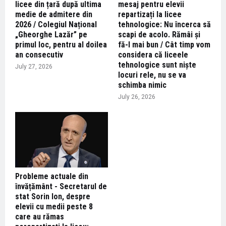
licee din țară după ultima
mesaj pentru elevii
medie de admitere din
repartizați la licee
2026 / Colegiul Național
tehnologice: Nu încerca să
„Gheorghe Lazăr” pe
scapi de acolo. Rămâi și
primul loc, pentru al doilea
fă-l mai bun / Cât timp vom
an consecutiv
considera că liceele
tehnologice sunt niște
July 27, 2026
locuri rele, nu se va
schimba nimic
July 26, 2026
Probleme actuale din
învățământ - Secretarul de
stat Sorin Ion, despre
elevii cu medii peste 8
care au rămas