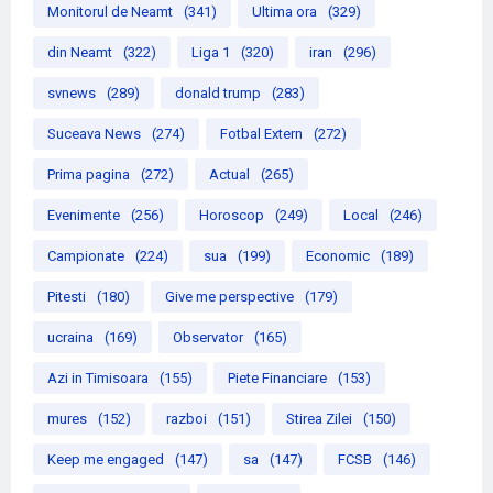
Monitorul de Neamt
(341)
Ultima ora
(329)
din Neamt
(322)
Liga 1
(320)
iran
(296)
svnews
(289)
donald trump
(283)
Suceava News
(274)
Fotbal Extern
(272)
Prima pagina
(272)
Actual
(265)
Evenimente
(256)
Horoscop
(249)
Local
(246)
Campionate
(224)
sua
(199)
Economic
(189)
Pitesti
(180)
Give me perspective
(179)
ucraina
(169)
Observator
(165)
Azi in Timisoara
(155)
Piete Financiare
(153)
mures
(152)
razboi
(151)
Stirea Zilei
(150)
Keep me engaged
(147)
sa
(147)
FCSB
(146)