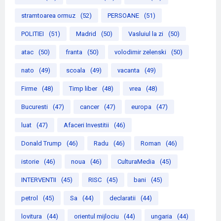
stramtoarea ormuz
(52)
PERSOANE
(51)
POLITIEI
(51)
Madrid
(50)
Vasluiul la zi
(50)
atac
(50)
franta
(50)
volodimir zelenski
(50)
nato
(49)
scoala
(49)
vacanta
(49)
Firme
(48)
Timp liber
(48)
vrea
(48)
Bucuresti
(47)
cancer
(47)
europa
(47)
luat
(47)
Afaceri Investitii
(46)
Donald Trump
(46)
Radu
(46)
Roman
(46)
istorie
(46)
noua
(46)
CulturaMedia
(45)
INTERVENTII
(45)
RISC
(45)
bani
(45)
petrol
(45)
Sa
(44)
declaratii
(44)
lovitura
(44)
orientul mijlociu
(44)
ungaria
(44)