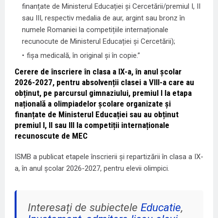
finanțate de Ministerul Educației și Cercetării/premiul I, II
sau III, respectiv medalia de aur, argint sau bronz în
numele Romaniei la competițiile internaționale
recunocute de Ministerul Educației și Cercetării);
fișa medicală, în original şi în copie.”
Cerere de înscriere în clasa a IX-a, în anul școlar
2026-2027, pentru absolvenții clasei a VIII-a care au
obținut, pe parcursul gimnaziului, premiul I la etapa
națională a olimpiadelor școlare organizate și
finanțate de Ministerul Educației sau au obținut
premiul I, II sau III la competiții internaționale
recunoscute de MEC
ISMB a publicat etapele înscrierii și repartizării în clasa a IX-
a, în anul școlar 2026-2027, pentru elevii olimpici.
Interesați de subiectele
Educatie
,