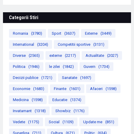
Categorii Stiri
Romania
(3780)
Sport
(3637)
Externe
(3449)
International
(3204)
Competitii sportive
(3131)
Diverse
(2565)
externe
(2217)
Actualitate
(2027)
Politica
(1946)
le zilei
(1842)
Guvern
(1734)
Decizii publice
(1721)
Sanatate
(1697)
Economie
(1683)
Finante
(1601)
Afaceri
(1598)
Medicina
(1598)
Educatie
(1374)
Invatamant
(1318)
Showbiz
(1176)
Vedete
(1175)
Social
(1109)
Update me
(851)
Superliga
(711)
Cultura
(671)
Politic
(634)