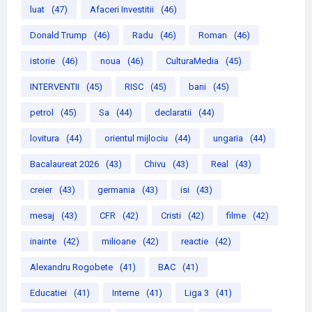
luat
(47)
Afaceri Investitii
(46)
Donald Trump
(46)
Radu
(46)
Roman
(46)
istorie
(46)
noua
(46)
CulturaMedia
(45)
INTERVENTII
(45)
RISC
(45)
bani
(45)
petrol
(45)
Sa
(44)
declaratii
(44)
lovitura
(44)
orientul mijlociu
(44)
ungaria
(44)
Bacalaureat 2026
(43)
Chivu
(43)
Real
(43)
creier
(43)
germania
(43)
isi
(43)
mesaj
(43)
CFR
(42)
Cristi
(42)
filme
(42)
inainte
(42)
milioane
(42)
reactie
(42)
Alexandru Rogobete
(41)
BAC
(41)
Educatiei
(41)
Interne
(41)
Liga 3
(41)