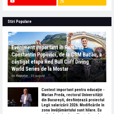
Stiri Populare
Eveniment important în România -
Constantin Popovici, de la CSM Bacău, a
câștigat etapa Red Bull Cliff Diving
World Series de la Mostar
de
Reporter
-
03 august
Context important pentru educație -
Marian Preda, rectorul Universității
din București, desființează proiectul
Legii salarizării 2026: Modificările în
zona învățământului sunt hilare. Eu