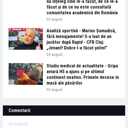
nu înțeleg cine le-a făcut, de ce le-a
făcut și de ce nu este consultată
comunitatea academică din România
02 august
Analiză sportivă - Marius Șumudică,
fără menajamente! S-a luat de un
jucător după Rapid - CFR Cluj:
„Jenant! Dobre l-a făcut șnitel”
03 august
Studiu medical de actualitate - Gripa
aviară H5 a ajuns și pe ultimul
continent neatins: Primele decese în
masă ale păsărilor
03 august
Comentarii
Se încarcă...