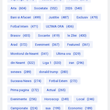
Arta
(604)
Societate
(552)
2026
(540)
Bani si Afaceri
(499)
Justitie
(487)
Exclusiv
(479)
Fotbal Intern
(471)
ULTIMA ORA
(436)
Brasov
(435)
Socante
(419)
le Zilei
(400)
Arad
(372)
Eveniment
(367)
Featured
(361)
Monitorul de Neamt
(341)
Ultima ora
(329)
din Neamt
(322)
Liga 1
(320)
iran
(296)
svnews
(289)
donald trump
(283)
Suceava News
(274)
Fotbal Extern
(272)
Prima pagina
(272)
Actual
(265)
Evenimente
(256)
Horoscop
(249)
Local
(246)
Campionate
(224)
sua
(199)
Economic
(189)