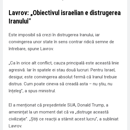
Lavrov: „Obiectivul israelian e distrugerea
Iranului”
Este imposibil să crezi în distrugerea Iranului, iar
convingerea unor state în sens contrar ridică semne de
întrebare, spune Lavrov.
„Ca în orice alt conflict, cauza principală este această linie
agresivă. Iar în spatele ei stau două lucruri. Pentru Israel,
desigur, este convingerea absolut fermă că Iranul trebuie
distrus. Cum poate cineva să creadă asta – nu știu, nu
înțeleg”, a spus ministrul.
El a menționat că președintele SUA, Donald Trump, a
amenințat la un moment dat că va „distruge această
civilizație”. „Știți ce reacții a stârnit acest lucru”, a subliniat
Lavrov.