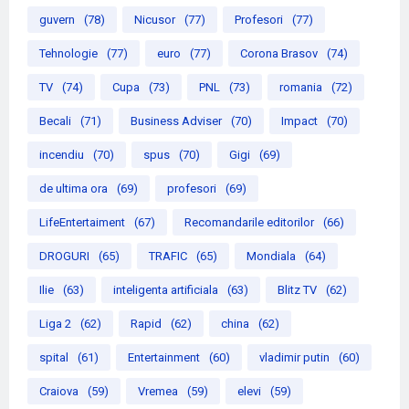
guvern
(78)
Nicusor
(77)
Profesori
(77)
Tehnologie
(77)
euro
(77)
Corona Brasov
(74)
TV
(74)
Cupa
(73)
PNL
(73)
romania
(72)
Becali
(71)
Business Adviser
(70)
Impact
(70)
incendiu
(70)
spus
(70)
Gigi
(69)
de ultima ora
(69)
profesori
(69)
LifeEntertaiment
(67)
Recomandarile editorilor
(66)
DROGURI
(65)
TRAFIC
(65)
Mondiala
(64)
Ilie
(63)
inteligenta artificiala
(63)
Blitz TV
(62)
Liga 2
(62)
Rapid
(62)
china
(62)
spital
(61)
Entertainment
(60)
vladimir putin
(60)
Craiova
(59)
Vremea
(59)
elevi
(59)