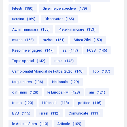
Pitesti
(180)
Give me perspective
(179)
ucraina
(169)
Observator
(165)
Azi in Timisoara
(155)
Piete Financiare
(153)
mures
(152)
razboi
(151)
Stirea Zilei
(150)
Keep me engaged
(147)
sa
(147)
FCSB
(146)
Topic special
(142)
rusia
(142)
Campionatul Mondial de Fotbal 2026
(140)
Top
(137)
targu mures
(136)
Nationala
(129)
din Timis
(128)
le Europa FM
(128)
ani
(121)
trump
(120)
LifeInedit
(118)
politice
(116)
BVB
(115)
israel
(112)
Comunicate
(111)
le Antena Stars
(110)
Articole
(109)