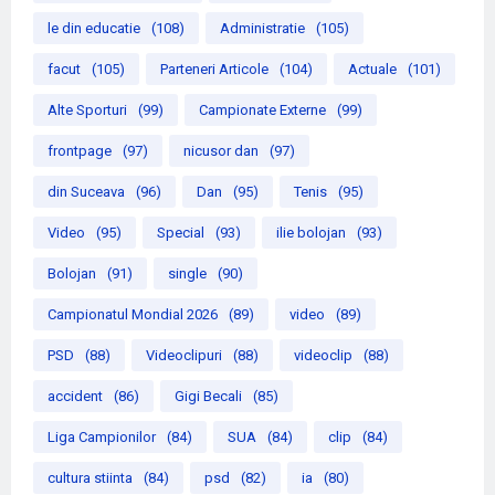
le din educatie
(108)
Administratie
(105)
facut
(105)
Parteneri Articole
(104)
Actuale
(101)
Alte Sporturi
(99)
Campionate Externe
(99)
frontpage
(97)
nicusor dan
(97)
din Suceava
(96)
Dan
(95)
Tenis
(95)
Video
(95)
Special
(93)
ilie bolojan
(93)
Bolojan
(91)
single
(90)
Campionatul Mondial 2026
(89)
video
(89)
PSD
(88)
Videoclipuri
(88)
videoclip
(88)
accident
(86)
Gigi Becali
(85)
Liga Campionilor
(84)
SUA
(84)
clip
(84)
cultura stiinta
(84)
psd
(82)
ia
(80)