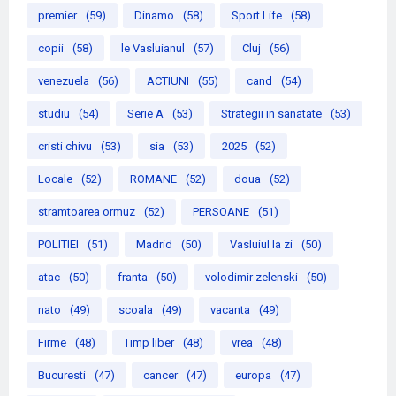
premier
(59)
Dinamo
(58)
Sport Life
(58)
copii
(58)
le Vasluianul
(57)
Cluj
(56)
venezuela
(56)
ACTIUNI
(55)
cand
(54)
studiu
(54)
Serie A
(53)
Strategii in sanatate
(53)
cristi chivu
(53)
sia
(53)
2025
(52)
Locale
(52)
ROMANE
(52)
doua
(52)
stramtoarea ormuz
(52)
PERSOANE
(51)
POLITIEI
(51)
Madrid
(50)
Vasluiul la zi
(50)
atac
(50)
franta
(50)
volodimir zelenski
(50)
nato
(49)
scoala
(49)
vacanta
(49)
Firme
(48)
Timp liber
(48)
vrea
(48)
Bucuresti
(47)
cancer
(47)
europa
(47)