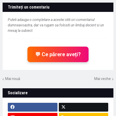
Trimiteți un comentariu
Puteti adauga o completare a acestei stiti ori comentariul
dumneavoastra, dar va rugam sa folositi un limbaj decent si un
mesaj la subiect.
💬 Ce părere aveți?
Mai nouă
Mai veche
Socializare