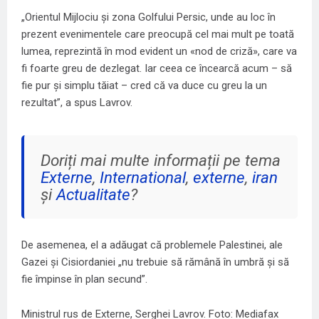
„Orientul Mijlociu și zona Golfului Persic, unde au loc în
prezent evenimentele care preocupă cel mai mult pe toată
lumea, reprezintă în mod evident un «nod de criză», care va
fi foarte greu de dezlegat. Iar ceea ce încearcă acum – să
fie pur și simplu tăiat – cred că va duce cu greu la un
rezultat”, a spus Lavrov.
Doriți mai multe informații pe tema
Externe
,
International
,
externe
,
iran
și
Actualitate
?
De asemenea, el a adăugat că problemele Palestinei, ale
Gazei și Cisiordaniei „nu trebuie să rămână în umbră și să
fie împinse în plan secund”.
Ministrul rus de Externe, Serghei Lavrov. Foto: Mediafax