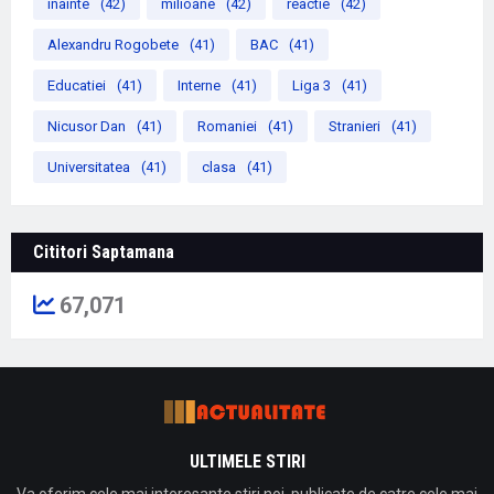
inainte
(42)
milioane
(42)
reactie
(42)
Alexandru Rogobete
(41)
BAC
(41)
Educatiei
(41)
Interne
(41)
Liga 3
(41)
Nicusor Dan
(41)
Romaniei
(41)
Stranieri
(41)
Universitatea
(41)
clasa
(41)
Cititori Saptamana
67,071
ULTIMELE STIRI
Va oferim cele mai interesante stiri noi, publicate de catre cele mai