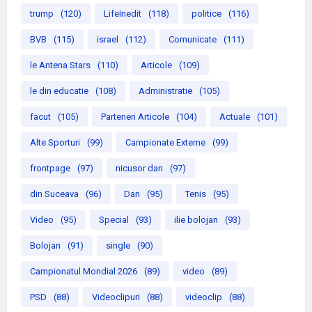
trump
(120)
LifeInedit
(118)
politice
(116)
BVB
(115)
israel
(112)
Comunicate
(111)
le Antena Stars
(110)
Articole
(109)
le din educatie
(108)
Administratie
(105)
facut
(105)
Parteneri Articole
(104)
Actuale
(101)
Alte Sporturi
(99)
Campionate Externe
(99)
frontpage
(97)
nicusor dan
(97)
din Suceava
(96)
Dan
(95)
Tenis
(95)
Video
(95)
Special
(93)
ilie bolojan
(93)
Bolojan
(91)
single
(90)
Campionatul Mondial 2026
(89)
video
(89)
PSD
(88)
Videoclipuri
(88)
videoclip
(88)