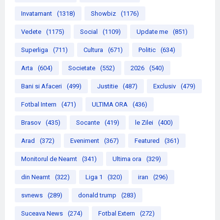
Invatamant
(1318)
Showbiz
(1176)
Vedete
(1175)
Social
(1109)
Update me
(851)
Superliga
(711)
Cultura
(671)
Politic
(634)
Arta
(604)
Societate
(552)
2026
(540)
Bani si Afaceri
(499)
Justitie
(487)
Exclusiv
(479)
Fotbal Intern
(471)
ULTIMA ORA
(436)
Brasov
(435)
Socante
(419)
le Zilei
(400)
Arad
(372)
Eveniment
(367)
Featured
(361)
Monitorul de Neamt
(341)
Ultima ora
(329)
din Neamt
(322)
Liga 1
(320)
iran
(296)
svnews
(289)
donald trump
(283)
Suceava News
(274)
Fotbal Extern
(272)