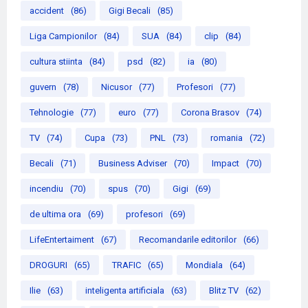
accident
(86)
Gigi Becali
(85)
Liga Campionilor
(84)
SUA
(84)
clip
(84)
cultura stiinta
(84)
psd
(82)
ia
(80)
guvern
(78)
Nicusor
(77)
Profesori
(77)
Tehnologie
(77)
euro
(77)
Corona Brasov
(74)
TV
(74)
Cupa
(73)
PNL
(73)
romania
(72)
Becali
(71)
Business Adviser
(70)
Impact
(70)
incendiu
(70)
spus
(70)
Gigi
(69)
de ultima ora
(69)
profesori
(69)
LifeEntertaiment
(67)
Recomandarile editorilor
(66)
DROGURI
(65)
TRAFIC
(65)
Mondiala
(64)
Ilie
(63)
inteligenta artificiala
(63)
Blitz TV
(62)