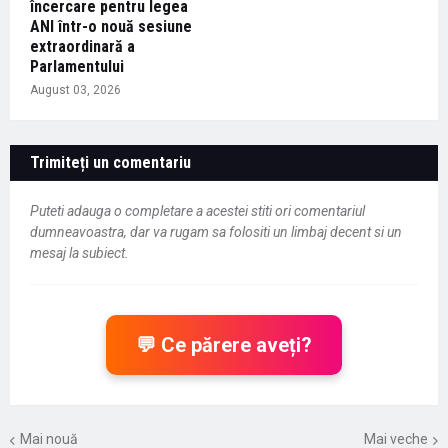
încercare pentru legea
ANI într-o nouă sesiune
extraordinară a
Parlamentului
August 03, 2026
Trimiteți un comentariu
Puteti adauga o completare a acestei stiti ori comentariul
dumneavoastra, dar va rugam sa folositi un limbaj decent si un
mesaj la subiect.
💬 Ce părere aveți?
Mai nouă
Mai veche