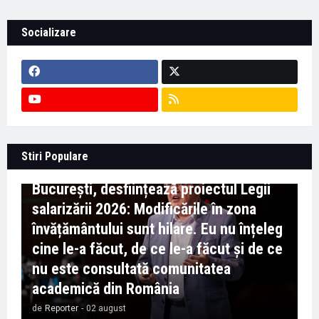
Socializare
Context important pentru educație -
Stiri Populare
Marian Preda, rectorul Universității din
București, desființează proiectul Legii
salarizării 2026: Modificările în zona
învățământului sunt hilare. Eu nu înțeleg
cine le-a făcut, de ce le-a făcut și de ce
nu este consultată comunitatea
academică din România
de
Reporter
-
02 august