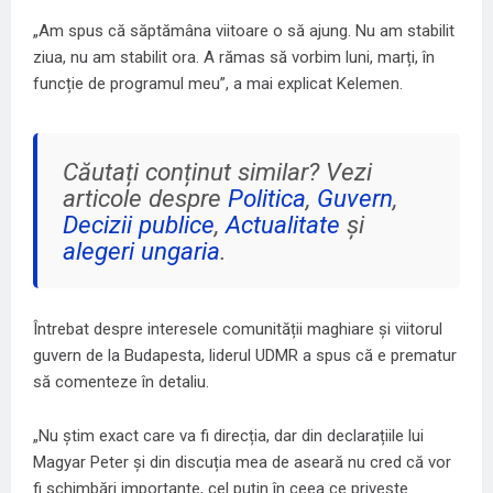
„Am spus că săptămâna viitoare o să ajung. Nu am stabilit
ziua, nu am stabilit ora. A rămas să vorbim luni, marți, în
funcție de programul meu”, a mai explicat Kelemen.
Căutați conținut similar? Vezi
articole despre
Politica
,
Guvern
,
Decizii publice
,
Actualitate
și
alegeri ungaria
.
Întrebat despre interesele comunității maghiare și viitorul
guvern de la Budapesta, liderul UDMR a spus că e prematur
să comenteze în detaliu.
„Nu știm exact care va fi direcția, dar din declarațiile lui
Magyar Peter și din discuția mea de aseară nu cred că vor
fi schimbări importante, cel puțin în ceea ce privește