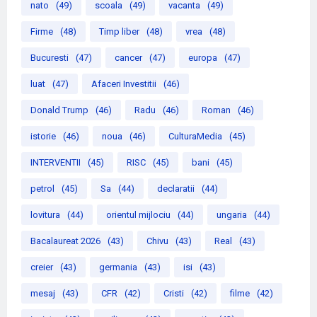
nato
(49)
scoala
(49)
vacanta
(49)
Firme
(48)
Timp liber
(48)
vrea
(48)
Bucuresti
(47)
cancer
(47)
europa
(47)
luat
(47)
Afaceri Investitii
(46)
Donald Trump
(46)
Radu
(46)
Roman
(46)
istorie
(46)
noua
(46)
CulturaMedia
(45)
INTERVENTII
(45)
RISC
(45)
bani
(45)
petrol
(45)
Sa
(44)
declaratii
(44)
lovitura
(44)
orientul mijlociu
(44)
ungaria
(44)
Bacalaureat 2026
(43)
Chivu
(43)
Real
(43)
creier
(43)
germania
(43)
isi
(43)
mesaj
(43)
CFR
(42)
Cristi
(42)
filme
(42)