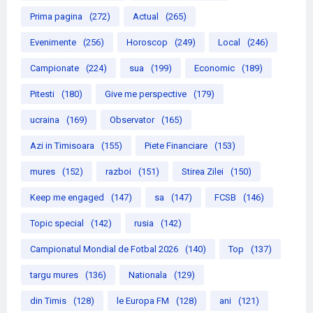
Prima pagina
(272)
Actual
(265)
Evenimente
(256)
Horoscop
(249)
Local
(246)
Campionate
(224)
sua
(199)
Economic
(189)
Pitesti
(180)
Give me perspective
(179)
ucraina
(169)
Observator
(165)
Azi in Timisoara
(155)
Piete Financiare
(153)
mures
(152)
razboi
(151)
Stirea Zilei
(150)
Keep me engaged
(147)
sa
(147)
FCSB
(146)
Topic special
(142)
rusia
(142)
Campionatul Mondial de Fotbal 2026
(140)
Top
(137)
targu mures
(136)
Nationala
(129)
din Timis
(128)
le Europa FM
(128)
ani
(121)