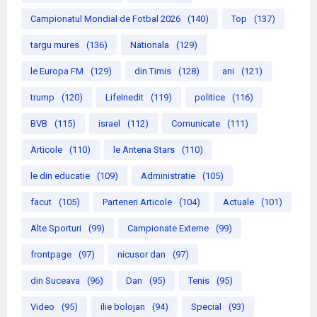
Campionatul Mondial de Fotbal 2026
(140)
Top
(137)
targu mures
(136)
Nationala
(129)
le Europa FM
(129)
din Timis
(128)
ani
(121)
trump
(120)
LifeInedit
(119)
politice
(116)
BVB
(115)
israel
(112)
Comunicate
(111)
Articole
(110)
le Antena Stars
(110)
le din educatie
(109)
Administratie
(105)
facut
(105)
Parteneri Articole
(104)
Actuale
(101)
Alte Sporturi
(99)
Campionate Externe
(99)
frontpage
(97)
nicusor dan
(97)
din Suceava
(96)
Dan
(95)
Tenis
(95)
Video
(95)
ilie bolojan
(94)
Special
(93)