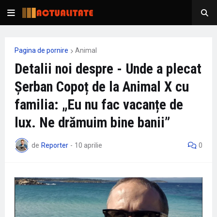
Pagina de pornire
Animal
Detalii noi despre - Unde a plecat
Șerban Copoț de la Animal X cu
familia: „Eu nu fac vacanțe de
lux. Ne drămuim bine banii”
de
Reporter
-
10 aprilie
0