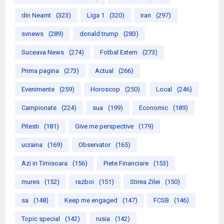
din Neamt
(323)
Liga 1
(320)
iran
(297)
svnews
(289)
donald trump
(283)
Suceava News
(274)
Fotbal Extern
(273)
Prima pagina
(273)
Actual
(266)
Evenimente
(259)
Horoscop
(250)
Local
(246)
Campionate
(224)
sua
(199)
Economic
(189)
Pitesti
(181)
Give me perspective
(179)
ucraina
(169)
Observator
(165)
Azi in Timisoara
(156)
Piete Financiare
(153)
mures
(152)
razboi
(151)
Stirea Zilei
(150)
sa
(148)
Keep me engaged
(147)
FCSB
(146)
Topic special
(142)
rusia
(142)