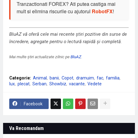
Tranzactionati FOREX? Ati putea castiga mai
mult si elimina riscurile cu ajutorul
RobotFX
!
BluAZ vă oferă cele mai recente știri pozitive din surse de
încredere, agregate pentru o lectură rapidă și completă.
Mai multe știri actualizate zilnic pe
BluAZ
.
Categorie:
Animal
banii
Copot
dramuim
fac
familia
lux
plecat
Serban
Showbiz
vacante
Vedete
Facebook
Va Recomandam