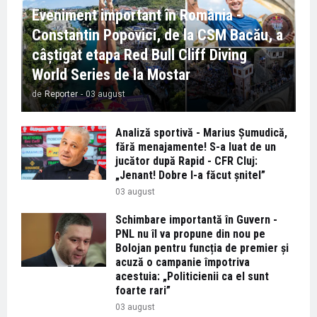
Eveniment important în România -
Constantin Popovici, de la CSM Bacău, a
câștigat etapa Red Bull Cliff Diving
World Series de la Mostar
de
Reporter
-
03 august
Analiză sportivă - Marius Șumudică,
fără menajamente! S-a luat de un
jucător după Rapid - CFR Cluj:
„Jenant! Dobre l-a făcut șnitel”
03 august
Schimbare importantă în Guvern -
PNL nu îl va propune din nou pe
Bolojan pentru funcția de premier și
acuză o campanie împotriva
acestuia: „Politicienii ca el sunt
foarte rari”
03 august