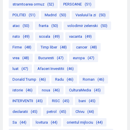
stramtoarea ormuz
(52)
PERSOANE
(51)
POLITIEI
(51)
Madrid
(50)
Vasluiul la zi
(50)
atac
(50)
franta
(50)
volodimir zelenski
(50)
nato
(49)
scoala
(49)
vacanta
(49)
Firme
(48)
Timp liber
(48)
cancer
(48)
vrea
(48)
Bucuresti
(47)
europa
(47)
luat
(47)
Afaceri Investitii
(46)
Donald Trump
(46)
Radu
(46)
Roman
(46)
istorie
(46)
noua
(46)
CulturaMedia
(45)
INTERVENTII
(45)
RISC
(45)
bani
(45)
declaratii
(45)
petrol
(45)
Chivu
(44)
Sa
(44)
lovitura
(44)
orientul mijlociu
(44)