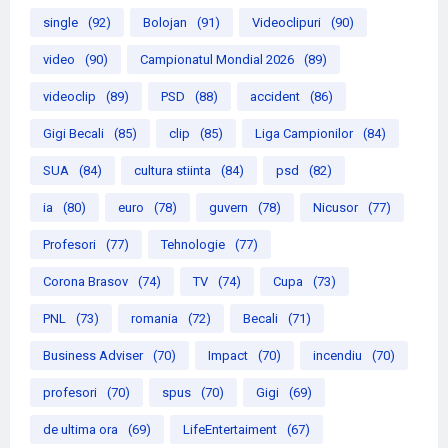
single
(92)
Bolojan
(91)
Videoclipuri
(90)
video
(90)
Campionatul Mondial 2026
(89)
videoclip
(89)
PSD
(88)
accident
(86)
Gigi Becali
(85)
clip
(85)
Liga Campionilor
(84)
SUA
(84)
cultura stiinta
(84)
psd
(82)
ia
(80)
euro
(78)
guvern
(78)
Nicusor
(77)
Profesori
(77)
Tehnologie
(77)
Corona Brasov
(74)
TV
(74)
Cupa
(73)
PNL
(73)
romania
(72)
Becali
(71)
Business Adviser
(70)
Impact
(70)
incendiu
(70)
profesori
(70)
spus
(70)
Gigi
(69)
de ultima ora
(69)
LifeEntertaiment
(67)