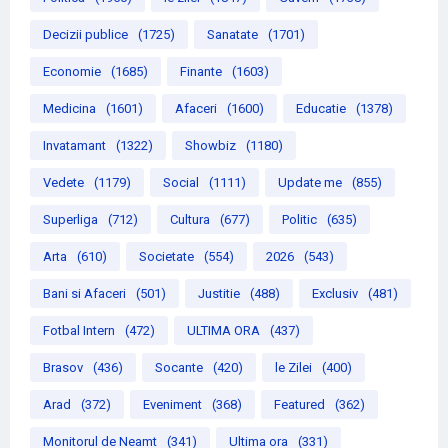
Decizii publice
(1725)
Sanatate
(1701)
Economie
(1685)
Finante
(1603)
Medicina
(1601)
Afaceri
(1600)
Educatie
(1378)
Invatamant
(1322)
Showbiz
(1180)
Vedete
(1179)
Social
(1111)
Update me
(855)
Superliga
(712)
Cultura
(677)
Politic
(635)
Arta
(610)
Societate
(554)
2026
(543)
Bani si Afaceri
(501)
Justitie
(488)
Exclusiv
(481)
Fotbal Intern
(472)
ULTIMA ORA
(437)
Brasov
(436)
Socante
(420)
le Zilei
(400)
Arad
(372)
Eveniment
(368)
Featured
(362)
Monitorul de Neamt
(341)
Ultima ora
(331)