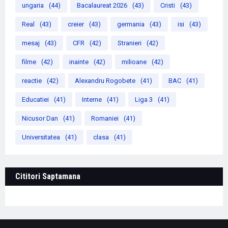
ungaria
(44)
Bacalaureat 2026
(43)
Cristi
(43)
Real
(43)
creier
(43)
germania
(43)
isi
(43)
mesaj
(43)
CFR
(42)
Stranieri
(42)
filme
(42)
inainte
(42)
milioane
(42)
reactie
(42)
Alexandru Rogobete
(41)
BAC
(41)
Educatiei
(41)
Interne
(41)
Liga 3
(41)
Nicusor Dan
(41)
Romaniei
(41)
Universitatea
(41)
clasa
(41)
Cititori Saptamana