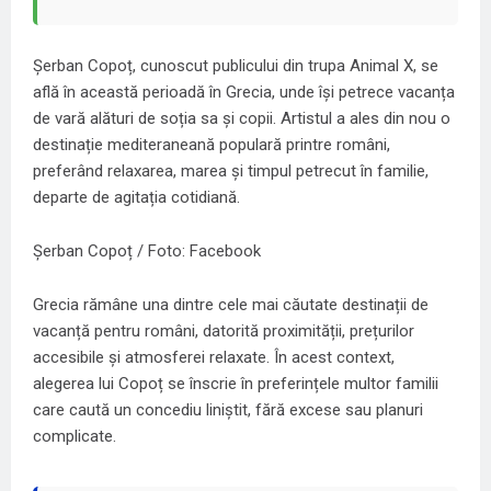
Șerban Copoț, cunoscut publicului din trupa Animal X, se
află în această perioadă în Grecia, unde își petrece vacanța
de vară alături de soția sa și copii. Artistul a ales din nou o
destinație mediteraneană populară printre români,
preferând relaxarea, marea și timpul petrecut în familie,
departe de agitația cotidiană.
Șerban Copoț / Foto: Facebook
Grecia rămâne una dintre cele mai căutate destinații de
vacanță pentru români, datorită proximității, prețurilor
accesibile și atmosferei relaxate. În acest context,
alegerea lui Copoț se înscrie în preferințele multor familii
care caută un concediu liniștit, fără excese sau planuri
complicate.