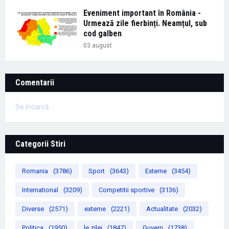
Eveniment important în România -
Urmează zile fierbinți. Neamțul, sub
cod galben
03 august
Comentarii
Se încarcă...
Categorii Stiri
Romania
(3786)
Sport
(3643)
Externe
(3454)
International
(3209)
Competitii sportive
(3136)
Diverse
(2571)
externe
(2221)
Actualitate
(2032)
Politica
(1950)
le zilei
(1847)
Guvern
(1738)