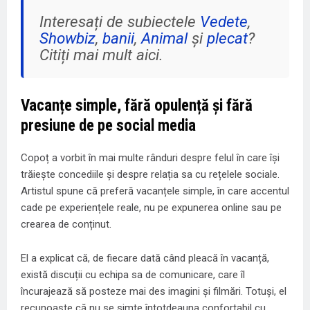
Interesați de subiectele
Vedete
,
Showbiz
,
banii
,
Animal
și
plecat
?
Citiți mai mult aici.
Vacanțe simple, fără opulență și fără
presiune de pe social media
Copoț a vorbit în mai multe rânduri despre felul în care își
trăiește concediile și despre relația sa cu rețelele sociale.
Artistul spune că preferă vacanțele simple, în care accentul
cade pe experiențele reale, nu pe expunerea online sau pe
crearea de conținut.
El a explicat că, de fiecare dată când pleacă în vacanță,
există discuții cu echipa sa de comunicare, care îl
încurajează să posteze mai des imagini și filmări. Totuși, el
recunoaște că nu se simte întotdeauna confortabil cu