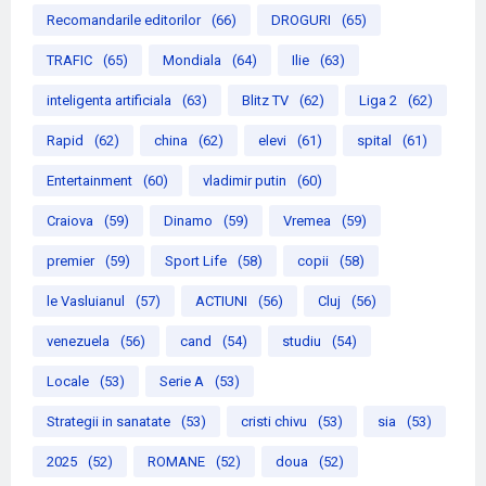
Recomandarile editorilor
(66)
DROGURI
(65)
TRAFIC
(65)
Mondiala
(64)
Ilie
(63)
inteligenta artificiala
(63)
Blitz TV
(62)
Liga 2
(62)
Rapid
(62)
china
(62)
elevi
(61)
spital
(61)
Entertainment
(60)
vladimir putin
(60)
Craiova
(59)
Dinamo
(59)
Vremea
(59)
premier
(59)
Sport Life
(58)
copii
(58)
le Vasluianul
(57)
ACTIUNI
(56)
Cluj
(56)
venezuela
(56)
cand
(54)
studiu
(54)
Locale
(53)
Serie A
(53)
Strategii in sanatate
(53)
cristi chivu
(53)
sia
(53)
2025
(52)
ROMANE
(52)
doua
(52)