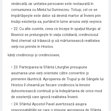
vindecată, iar unitatea persoanei este restaurată în
comuniunea cu Mielul lui Dumnezeu. Totuși, cel ce se
împărtășește este dator să devină martor al Învierii prin
însăși existența sa, purtând în lume arvuna vieții veșnice.
22. Cu alte cuvinte, ceea ce începe în spațiul liturgic al
Bisericii se prelungește în viața cotidiană, credinciosul
fiind chemat să trăiască și să mărturisească realitatea
vieții noi primite în Hristos.
Iubiți credincioși și credincioase,
23. Participarea la Sfânta Liturghie presupune
asumarea unei vieți orientate către convertire și
primenire lăuntrică. Apropierea de Trupul și de Sângele lui
Hristos îl cheamă pe fiecare credincios la înnoire
duhovnicească continuă și la îndepărtarea de orice mod
de existență care ignoră realitatea Învierii.
24. Sfântul Apostol Pavel avertizează asupra
responsabilității pe care o impune apropierea de Sfânta