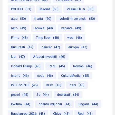
POLITIEI
(51)
Madrid
(50)
Vasluiul la zi
(50)
atac
(50)
franta
(50)
volodimir zelenski
(50)
nato
(49)
scoala
(49)
vacanta
(49)
Firme
(48)
Timp liber
(48)
vrea
(48)
Bucuresti
(47)
cancer
(47)
europa
(47)
luat
(47)
Afaceri Investitii
(46)
Donald Trump
(46)
Radu
(46)
Roman
(46)
istorie
(46)
noua
(46)
CulturaMedia
(45)
INTERVENTII
(45)
RISC
(45)
bani
(45)
petrol
(45)
Sa
(44)
declaratii
(44)
lovitura
(44)
orientul mijlociu
(44)
ungaria
(44)
Bacalaureat 2026
(43)
Chivu
(43)
Real
(43)