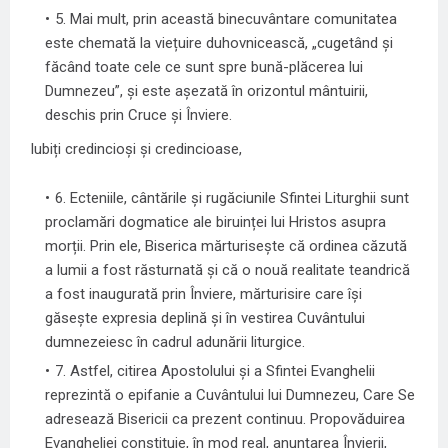
5. Mai mult, prin această binecuvântare comunitatea
este chemată la viețuire duhovnicească, „cugetând și
făcând toate cele ce sunt spre bună-plăcerea lui
Dumnezeu”, și este așezată în orizontul mântuirii,
deschis prin Cruce și Înviere.
Iubiți credincioși și credincioase,
6. Ecteniile, cântările și rugăciunile Sfintei Liturghii sunt
proclamări dogmatice ale biruinței lui Hristos asupra
morții. Prin ele, Biserica mărturisește că ordinea căzută
a lumii a fost răsturnată și că o nouă realitate teandrică
a fost inaugurată prin Înviere, mărturisire care își
găsește expresia deplină și în vestirea Cuvântului
dumnezeiesc în cadrul adunării liturgice.
7. Astfel, citirea Apostolului și a Sfintei Evanghelii
reprezintă o epifanie a Cuvântului lui Dumnezeu, Care Se
adresează Bisericii ca prezent continuu. Propovăduirea
Evangheliei constituie, în mod real, anunțarea Învierii,