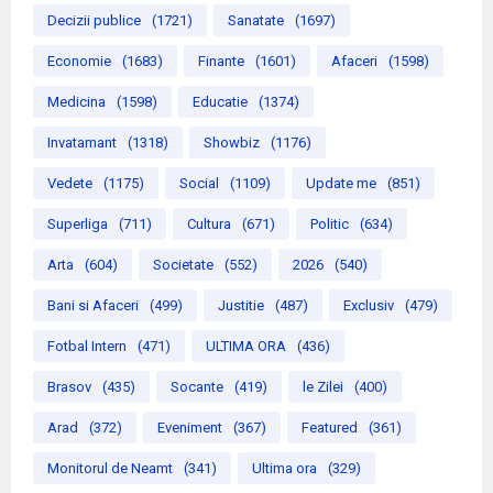
Decizii publice
(1721)
Sanatate
(1697)
Economie
(1683)
Finante
(1601)
Afaceri
(1598)
Medicina
(1598)
Educatie
(1374)
Invatamant
(1318)
Showbiz
(1176)
Vedete
(1175)
Social
(1109)
Update me
(851)
Superliga
(711)
Cultura
(671)
Politic
(634)
Arta
(604)
Societate
(552)
2026
(540)
Bani si Afaceri
(499)
Justitie
(487)
Exclusiv
(479)
Fotbal Intern
(471)
ULTIMA ORA
(436)
Brasov
(435)
Socante
(419)
le Zilei
(400)
Arad
(372)
Eveniment
(367)
Featured
(361)
Monitorul de Neamt
(341)
Ultima ora
(329)