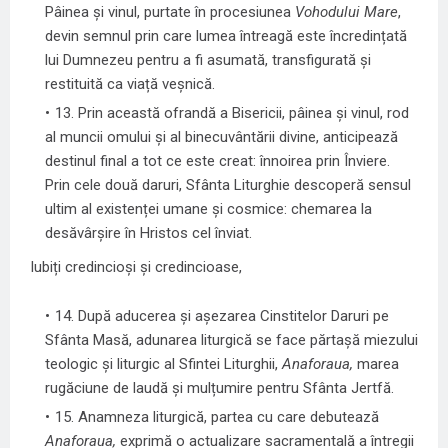
Pâinea și vinul, purtate în procesiunea
Vohodului Mare
,
devin semnul prin care lumea întreagă este încredințată
lui Dumnezeu pentru a fi asumată, transfigurată și
restituită ca viață veșnică.
13. Prin această ofrandă a Bisericii, pâinea și vinul, rod
al muncii omului și al binecuvântării divine, anticipează
destinul final a tot ce este creat: înnoirea prin Înviere.
Prin cele două daruri, Sfânta Liturghie descoperă sensul
ultim al existenței umane și cosmice: chemarea la
desăvârșire în Hristos cel înviat.
Iubiți credincioși și credincioase,
14. După aducerea și așezarea Cinstitelor Daruri pe
Sfânta Masă, adunarea liturgică se face părtașă miezului
teologic și liturgic al Sfintei Liturghii,
Anaforaua,
marea
rugăciune de laudă și mulțumire pentru Sfânta Jertfă.
15. Anamneza liturgică, partea cu care debutează
Anaforaua,
exprimă o actualizare sacramentală a întregii