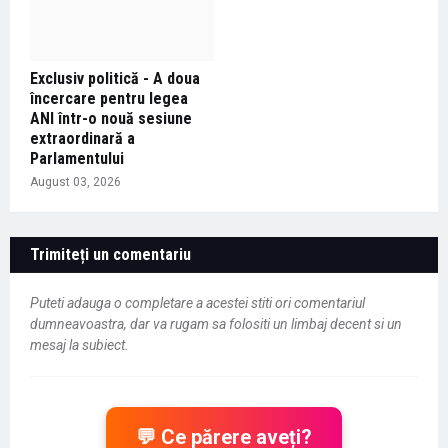
Exclusiv politică - A doua
încercare pentru legea
ANI într-o nouă sesiune
extraordinară a
Parlamentului
August 03, 2026
Trimiteți un comentariu
Puteti adauga o completare a acestei stiti ori comentariul
dumneavoastra, dar va rugam sa folositi un limbaj decent si un
mesaj la subiect.
💬 Ce părere aveți?