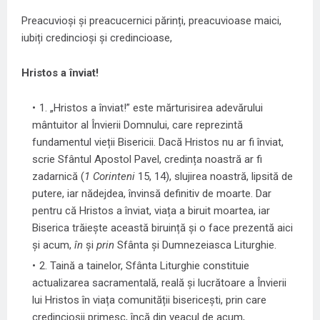
Preacuvioși și preacucernici părinți, preacuvioase maici,
iubiți credincioși și credincioase,
Hristos a înviat!
1. „Hristos a înviat!” este mărturisirea adevărului
mântuitor al Învierii Domnului, care reprezintă
fundamentul vieții Bisericii. Dacă Hristos nu ar fi înviat,
scrie Sfântul Apostol Pavel, credința noastră ar fi
zadarnică (
1 Corinteni
15, 14), slujirea noastră, lipsită de
putere, iar nădejdea, învinsă definitiv de moarte. Dar
pentru că Hristos a înviat, viața a biruit moartea, iar
Biserica trăiește această biruință și o face prezentă aici
și acum,
în
și
prin
Sfânta și Dumnezeiasca Liturghie.
2. Taină a tainelor, Sfânta Liturghie constituie
actualizarea sacramentală, reală și lucrătoare a Învierii
lui Hristos în viața comunității bisericești, prin care
credincioșii primesc, încă din veacul de acum,