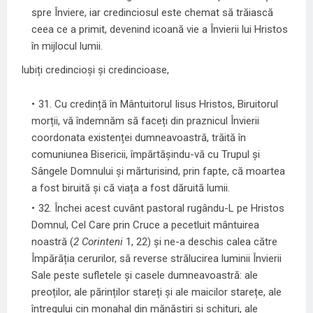
spre Înviere, iar credinciosul este chemat să trăiască
ceea ce a primit, devenind icoană vie a Învierii lui Hristos
în mijlocul lumii.
Iubiți credincioși și credincioase,
31. Cu credință în Mântuitorul Iisus Hristos, Biruitorul
morții, vă îndemnăm să faceți din praznicul Învierii
coordonata existenței dumneavoastră, trăită în
comuniunea Bisericii, împărtășindu-vă cu Trupul și
Sângele Domnului și mărturisind, prin fapte, că moartea
a fost biruită și că viața a fost dăruită lumii.
32. Închei acest cuvânt pastoral rugându-L pe Hristos
Domnul, Cel Care prin Cruce a pecetluit mântuirea
noastră (
2 Corinteni
1, 22) și ne-a deschis calea către
Împărăția cerurilor, să reverse strălucirea luminii Învierii
Sale peste sufletele și casele dumneavoastră: ale
preoților, ale părinților stareți și ale maicilor starețe, ale
întregului cin monahal din mănăstiri și schituri, ale