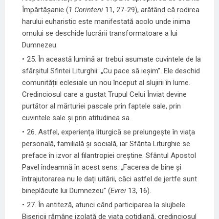
Împărtășanie (
1 Corinteni
11, 27-29), arătând că rodirea
harului euharistic este manifestată acolo unde inima
omului se deschide lucrării transformatoare a lui
Dumnezeu.
25. În această lumină ar trebui asumate cuvintele de la
sfârșitul Sfintei Liturghii: „Cu pace să ieșim”. Ele deschid
comunității eclesiale un nou început al slujirii în lume.
Credinciosul care a gustat Trupul Celui Înviat devine
purtător al mărturiei pascale prin faptele sale, prin
cuvintele sale și prin atitudinea sa.
26. Astfel, experiența liturgică se prelungește în viața
personală, familială și socială, iar Sfânta Liturghie se
preface în izvor al filantropiei creștine. Sfântul Apostol
Pavel îndeamnă în acest sens: „Facerea de bine și
întrajutorarea nu le dați uitării, căci astfel de jertfe sunt
bineplăcute lui Dumnezeu” (
Evrei
13, 16).
27. În antiteză, atunci când participarea la slujbele
Bisericii rămâne izolată de viața cotidiană, credinciosul