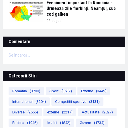
Eveniment important în România -
Urmează zile fierbinți. Neamțul, sub
cod galben
03 august
Comentarii
Se încarcă...
Categorii Stiri
Romania
(3780)
Sport
(3637)
Externe
(3449)
International
(3204)
Competitii sportive
(3131)
Diverse
(2565)
externe
(2217)
Actualitate
(2027)
Politica
(1946)
le zilei
(1842)
Guvern
(1734)