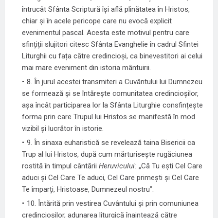
întrucât Sfânta Scriptură își află plinătatea în Hristos,
chiar și în acele pericope care nu evocă explicit
evenimentul pascal. Acesta este motivul pentru care
sfințiții slujitori citesc Sfânta Evanghelie în cadrul Sfintei
Liturghii cu fața către credincioși, ca binevestitori ai celui
mai mare eveniment din istoria mântuirii.
8. În jurul acestei transmiteri a Cuvântului lui Dumnezeu
se formează și se întărește comunitatea credincioșilor,
așa încât participarea lor la Sfânta Liturghie consfințește
forma prin care Trupul lui Hristos se manifestă în mod
vizibil și lucrător în istorie.
9. În sinaxa euharistică se revelează taina Bisericii ca
Trup al lui Hristos, după cum mărturisește rugăciunea
rostită în timpul cântării
Heruvicului:
„Că Tu ești Cel Care
aduci și Cel Care Te aduci, Cel Care primești și Cel Care
Te împarți, Hristoase, Dumnezeul nostru”.
10. Întărită prin vestirea Cuvântului și prin comuniunea
credincioșilor, adunarea liturgică înaintează către