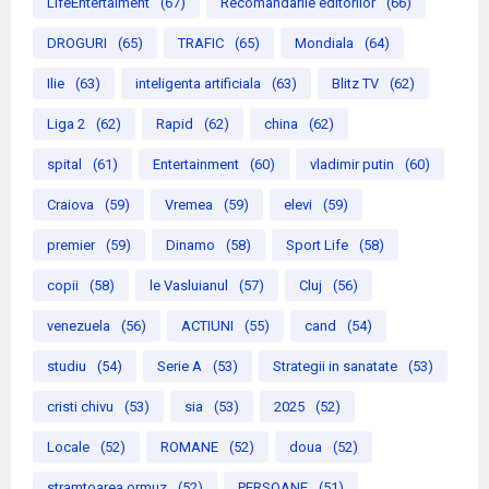
LifeEntertaiment
(67)
Recomandarile editorilor
(66)
DROGURI
(65)
TRAFIC
(65)
Mondiala
(64)
Ilie
(63)
inteligenta artificiala
(63)
Blitz TV
(62)
Liga 2
(62)
Rapid
(62)
china
(62)
spital
(61)
Entertainment
(60)
vladimir putin
(60)
Craiova
(59)
Vremea
(59)
elevi
(59)
premier
(59)
Dinamo
(58)
Sport Life
(58)
copii
(58)
le Vasluianul
(57)
Cluj
(56)
venezuela
(56)
ACTIUNI
(55)
cand
(54)
studiu
(54)
Serie A
(53)
Strategii in sanatate
(53)
cristi chivu
(53)
sia
(53)
2025
(52)
Locale
(52)
ROMANE
(52)
doua
(52)
stramtoarea ormuz
(52)
PERSOANE
(51)