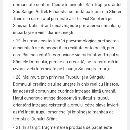
comunitate sunt prefăcute în cinstitul Său Trup și sfântul
Său Sânge. Astfel, Euharistia se arată ca lucrare a Sfintei
Treimi, în care Tatăl primește Jertfa, Fiul Se oferă pe
Sine, iar Duhul Sfânt desăvârșește prefacerea darurilor și
împărtășirea vieții dumnezeiești.
19. În urma acestei lucrări pnevmatologice prefacerea
euharistică se descoperă ca realitate ontologică, prin
care Biserica intră în comuniune vie cu Hristos. Trupul și
Sângele Domnului, primite cu credință, se transformă în
izvorul vieții întemeiate pe biruința Sa asupra morții.
20. Mai mult, prin primirea Trupului și a Sângelui
Domnului, credinciosul se unește în chip real cu Hristos,
iar această comuniune cuprinde întreaga ființă umană.
Harul euharistic atinge deopotrivă sufletul și trupul,
orientând întreaga existență a omului către slava Învierii,
astfel încât trupul omenesc își împlinește menirea de
templu al Duhului Sfânt.
21. În sfârșit, fragmentarea produsă de păcat este