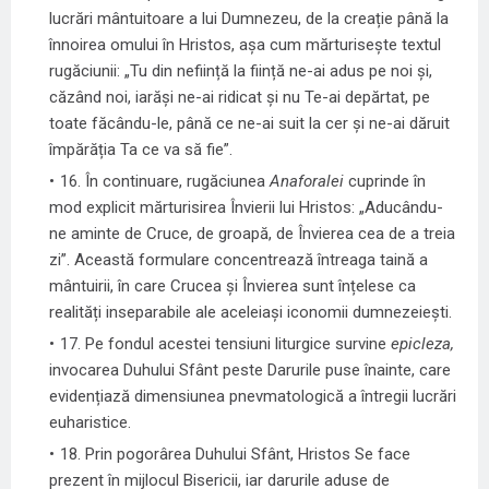
lucrări mântuitoare a lui Dumnezeu, de la creație până la
înnoirea omului în Hristos, așa cum mărturisește textul
rugăciunii: „Tu din neființă la ființă ne-ai adus pe noi și,
căzând noi, iarăși ne-ai ridicat și nu Te-ai depărtat, pe
toate făcându-le, până ce ne-ai suit la cer și ne-ai dăruit
împărăția Ta ce va să fie”.
16. În continuare, rugăciunea
Anaforalei
cuprinde în
mod explicit mărturisirea Învierii lui Hristos: „Aducându-
ne aminte de Cruce, de groapă, de Învierea cea de a treia
zi”. Această formulare concentrează întreaga taină a
mântuirii, în care Crucea și Învierea sunt înțelese ca
realități inseparabile ale aceleiași iconomii dumnezeiești.
17. Pe fondul acestei tensiuni liturgice survine
epicleza,
invocarea Duhului Sfânt peste Darurile puse înainte, care
evidențiază dimensiunea pnevmatologică a întregii lucrări
euharistice.
18. Prin pogorârea Duhului Sfânt, Hristos Se face
prezent în mijlocul Bisericii, iar darurile aduse de