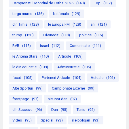
Campionatul Mondial de Fotbal 2026
(140)
Top
(137)
targu mures
(136)
Nationala
(129)
din Timis
(128)
le Europa FM
(128)
ani
(121)
trump
(120)
LifeInedit
(118)
politice
(116)
BVB
(115)
israel
(112)
Comunicate
(111)
le Antena Stars
(110)
Articole
(109)
le din educatie
(108)
Administratie
(105)
facut
(105)
Parteneri Articole
(104)
Actuale
(101)
Alte Sporturi
(99)
Campionate Externe
(99)
frontpage
(97)
nicusor dan
(97)
din Suceava
(96)
Dan
(95)
Tenis
(95)
Video
(95)
Special
(93)
ilie bolojan
(93)