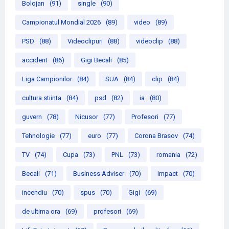
Bolojan
(91)
single
(90)
Campionatul Mondial 2026
(89)
video
(89)
PSD
(88)
Videoclipuri
(88)
videoclip
(88)
accident
(86)
Gigi Becali
(85)
Liga Campionilor
(84)
SUA
(84)
clip
(84)
cultura stiinta
(84)
psd
(82)
ia
(80)
guvern
(78)
Nicusor
(77)
Profesori
(77)
Tehnologie
(77)
euro
(77)
Corona Brasov
(74)
TV
(74)
Cupa
(73)
PNL
(73)
romania
(72)
Becali
(71)
Business Adviser
(70)
Impact
(70)
incendiu
(70)
spus
(70)
Gigi
(69)
de ultima ora
(69)
profesori
(69)