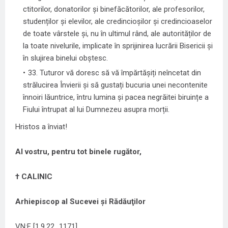
ctitorilor, donatorilor și binefăcătorilor, ale profesorilor,
studenților și elevilor, ale credincioșilor și credincioaselor
de toate vârstele și, nu în ultimul rând, ale autorităților de
la toate nivelurile, implicate în sprijinirea lucrării Bisericii și
în slujirea binelui obștesc.
33. Tuturor vă doresc să vă împărtășiți neîncetat din
strălucirea Învierii și să gustați bucuria unei necontenite
înnoiri lăuntrice, întru lumina și pacea negrăitei biruințe a
Fiului întrupat al lui Dumnezeu asupra morții.
Hristos a înviat!
Al vostru, pentru tot binele rugător,
† CALINIC
Arhiepiscop al Sucevei şi Rădăuţilor
VN:F [1.9.22_1171]