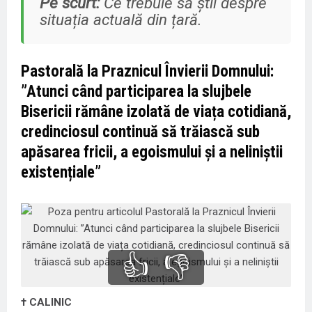
Pe scurt:
Ce trebuie să știi despre
situația actuală din țară.
Pastorală la Praznicul Învierii Domnului:
”Atunci când participarea la slujbele
Bisericii rămâne izolată de viața cotidiană,
credinciosul continuă să trăiască sub
apăsarea fricii, a egoismului și a neliniștii
existențiale”
👍
👎
† CALINIC