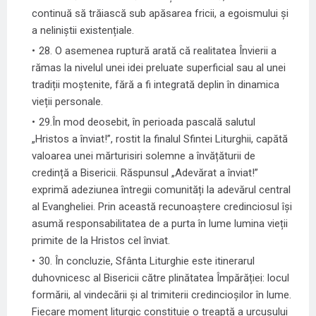
continuă să trăiască sub apăsarea fricii, a egoismului și
a neliniștii existențiale.
28. O asemenea ruptură arată că realitatea Învierii a
rămas la nivelul unei idei preluate superficial sau al unei
tradiții moștenite, fără a fi integrată deplin în dinamica
vieții personale.
29.În mod deosebit, în perioada pascală salutul
„Hristos a înviat!”, rostit la finalul Sfintei Liturghii, capătă
valoarea unei mărturisiri solemne a învățăturii de
credință a Bisericii. Răspunsul „Adevărat a înviat!”
exprimă adeziunea întregii comunități la adevărul central
al Evangheliei. Prin această recunoaștere credinciosul își
asumă responsabilitatea de a purta în lume lumina vieții
primite de la Hristos cel înviat.
30. În concluzie, Sfânta Liturghie este itinerarul
duhovnicesc al Bisericii către plinătatea Împărăției: locul
formării, al vindecării și al trimiterii credincioșilor în lume.
Fiecare moment liturgic constituie o treaptă a urcușului