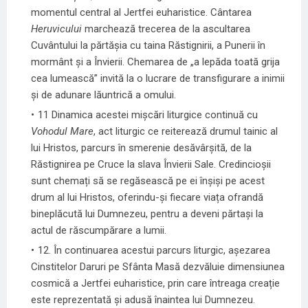
momentul central al Jertfei euharistice. Cântarea
Heruvicului
marchează trecerea de la ascultarea
Cuvântului la părtășia cu taina Răstignirii, a Punerii în
mormânt și a Învierii. Chemarea de „a lepăda toată grija
cea lumească” invită la o lucrare de transfigurare a inimii
și de adunare lăuntrică a omului.
11 Dinamica acestei mișcări liturgice continuă cu
Vohodul Mare
, act liturgic ce reiterează drumul tainic al
lui Hristos, parcurs în smerenie desăvârșită, de la
Răstignirea pe Cruce la slava Învierii Sale. Credincioșii
sunt chemați să se regăsească pe ei înșiși pe acest
drum al lui Hristos, oferindu-și fiecare viața ofrandă
bineplăcută lui Dumnezeu, pentru a deveni părtași la
actul de răscumpărare a lumii.
12. În continuarea acestui parcurs liturgic, așezarea
Cinstitelor Daruri pe Sfânta Masă dezvăluie dimensiunea
cosmică a Jertfei euharistice, prin care întreaga creație
este reprezentată și adusă înaintea lui Dumnezeu.