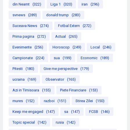
din Neamt
(322)
Liga 1
(320)
iran
(296)
svnews
(289)
donald trump
(283)
Suceava News
(274)
Fotbal Extern
(272)
Prima pagina
(272)
Actual
(265)
Evenimente
(256)
Horoscop
(249)
Local
(246)
Campionate
(224)
sua
(199)
Economic
(189)
Pitesti
(180)
Give me perspective
(179)
ucraina
(169)
Observator
(165)
Azi in Timisoara
(155)
Piete Financiare
(153)
mures
(152)
razboi
(151)
Stirea Zilei
(150)
Keep me engaged
(147)
sa
(147)
FCSB
(146)
Topic special
(142)
rusia
(142)