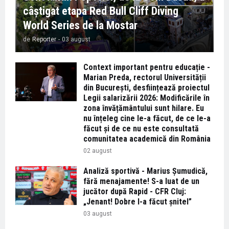
câștigat etapa Red Bull Cliff Diving
World Series de la Mostar
de
Reporter
-
03 august
Context important pentru educație -
Marian Preda, rectorul Universității
din București, desființează proiectul
Legii salarizării 2026: Modificările în
zona învățământului sunt hilare. Eu
nu înțeleg cine le-a făcut, de ce le-a
făcut și de ce nu este consultată
comunitatea academică din România
02 august
Analiză sportivă - Marius Șumudică,
fără menajamente! S-a luat de un
jucător după Rapid - CFR Cluj:
„Jenant! Dobre l-a făcut șnitel”
03 august