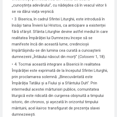
„cunoștința adevărului”, cu nădejdea că în veacul viitor li
se va dărui viața veșnică.
3. Biserica, în cadrul Sfintei Liturghii, este introdusă în
însăși taina Învierii lui Hristos, ca anticipare a existenței
fără sfârșit. Sfânta Liturghie devine astfel mediul în care
realitatea Împărăției lui Dumnezeu începe să se
manifeste încă din această lume, credincioșii
împărtășindu-se din lumina cea curată a cunoașterii
dumnezeirii „Întâiului născut din morți” (
Coloseni
1, 18).
4. Tocmai această integrare a Bisericii în realitatea
Împărăției este exprimată de la începutul Sfintei Liturghii,
prin proclamarea solemnă: „Binecuvântată este
Împărăția Tatălui și a Fiului și a Sfântului Duh”. Prin
intermediul acestei mărturisiri publice, comunitatea
liturgică este ridicată din curgerea obișnuită a timpului
istoric, din
chronos
, și așezată în orizontul timpului
mântuirii, acel
kairos
transfigurat de prezența slavei
dumnezeiești.