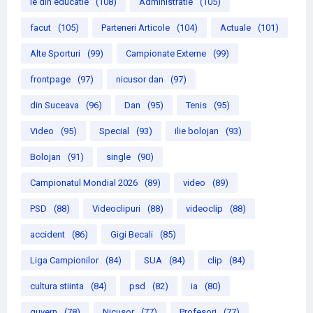
le din educatie
(108)
Administratie
(105)
facut
(105)
Parteneri Articole
(104)
Actuale
(101)
Alte Sporturi
(99)
Campionate Externe
(99)
frontpage
(97)
nicusor dan
(97)
din Suceava
(96)
Dan
(95)
Tenis
(95)
Video
(95)
Special
(93)
ilie bolojan
(93)
Bolojan
(91)
single
(90)
Campionatul Mondial 2026
(89)
video
(89)
PSD
(88)
Videoclipuri
(88)
videoclip
(88)
accident
(86)
Gigi Becali
(85)
Liga Campionilor
(84)
SUA
(84)
clip
(84)
cultura stiinta
(84)
psd
(82)
ia
(80)
guvern
(78)
Nicusor
(77)
Profesori
(77)