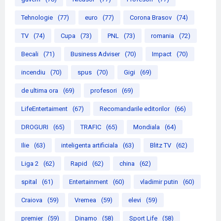
Tehnologie
(77)
euro
(77)
Corona Brasov
(74)
TV
(74)
Cupa
(73)
PNL
(73)
romania
(72)
Becali
(71)
Business Adviser
(70)
Impact
(70)
incendiu
(70)
spus
(70)
Gigi
(69)
de ultima ora
(69)
profesori
(69)
LifeEntertaiment
(67)
Recomandarile editorilor
(66)
DROGURI
(65)
TRAFIC
(65)
Mondiala
(64)
Ilie
(63)
inteligenta artificiala
(63)
Blitz TV
(62)
Liga 2
(62)
Rapid
(62)
china
(62)
spital
(61)
Entertainment
(60)
vladimir putin
(60)
Craiova
(59)
Vremea
(59)
elevi
(59)
premier
(59)
Dinamo
(58)
Sport Life
(58)