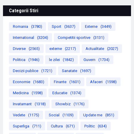
Categorii Stiri
Romania
(3780)
Sport
(3637)
Externe
(3449)
International
(3204)
Competitii sportive
(3131)
Diverse
(2565)
externe
(2217)
Actualitate
(2027)
Politica
(1946)
le zilei
(1842)
Guvern
(1734)
Decizii publice
(1721)
Sanatate
(1697)
Economie
(1683)
Finante
(1601)
Afaceri
(1598)
Medicina
(1598)
Educatie
(1374)
Invatamant
(1318)
Showbiz
(1176)
Vedete
(1175)
Social
(1109)
Update me
(851)
Superliga
(711)
Cultura
(671)
Politic
(634)