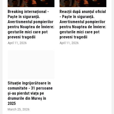
Breaking internațional -
Reacții după anunțul oficial
Paște în siguranță.
- Paște în siguranță.
Avertismentul pompierilor
Avertismentul pompierilor
pentru Noaptea de Înviere:
pentru Noaptea de Înviere:
gesturile mici care pot
gesturile mici care pot
preveni tragedii
preveni tragedii
April 11, 2026
April 11, 2026
Situație îngrijorătoare în
comunitate - 31 persoane
și-au pierdut viața pe
drumurile din Mureş în
2025
March 25, 2026