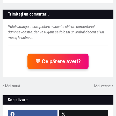
Trimiteți un comentariu
Puteti adauga o completare a acestei stiti ori comentariul
dumneavoastra, dar va rugam sa folositi un limbaj decent si un
mesaj la subiect.
💬 Ce părere aveți?
Mai nouă
Mai veche
Socializare