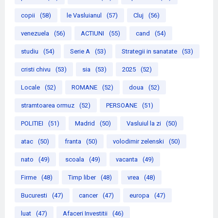
copii
(58)
le Vasluianul
(57)
Cluj
(56)
venezuela
(56)
ACTIUNI
(55)
cand
(54)
studiu
(54)
Serie A
(53)
Strategii in sanatate
(53)
cristi chivu
(53)
sia
(53)
2025
(52)
Locale
(52)
ROMANE
(52)
doua
(52)
stramtoarea ormuz
(52)
PERSOANE
(51)
POLITIEI
(51)
Madrid
(50)
Vasluiul la zi
(50)
atac
(50)
franta
(50)
volodimir zelenski
(50)
nato
(49)
scoala
(49)
vacanta
(49)
Firme
(48)
Timp liber
(48)
vrea
(48)
Bucuresti
(47)
cancer
(47)
europa
(47)
luat
(47)
Afaceri Investitii
(46)