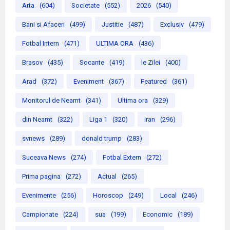
Arta
(604)
Societate
(552)
2026
(540)
Bani si Afaceri
(499)
Justitie
(487)
Exclusiv
(479)
Fotbal Intern
(471)
ULTIMA ORA
(436)
Brasov
(435)
Socante
(419)
le Zilei
(400)
Arad
(372)
Eveniment
(367)
Featured
(361)
Monitorul de Neamt
(341)
Ultima ora
(329)
din Neamt
(322)
Liga 1
(320)
iran
(296)
svnews
(289)
donald trump
(283)
Suceava News
(274)
Fotbal Extern
(272)
Prima pagina
(272)
Actual
(265)
Evenimente
(256)
Horoscop
(249)
Local
(246)
Campionate
(224)
sua
(199)
Economic
(189)