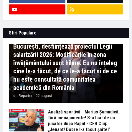
Context important pentru educație -
Stiri Populare
Marian Preda, rectorul Universității din
București, desființează proiectul Legii
salarizării 2026: Modificările în zona
învățământului sunt hilare. Eu nu înțeleg
cine le-a făcut, de ce le-a făcut și de ce
nu este consultată comunitatea
academică din România
de
Reporter
-
02 august
Analiză sportivă - Marius Șumudică,
fără menajamente! S-a luat de un
jucător după Rapid - CFR Cluj:
„Jenant! Dobre l-a făcut șnitel”