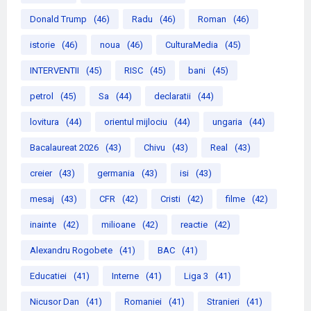
Donald Trump
(46)
Radu
(46)
Roman
(46)
istorie
(46)
noua
(46)
CulturaMedia
(45)
INTERVENTII
(45)
RISC
(45)
bani
(45)
petrol
(45)
Sa
(44)
declaratii
(44)
lovitura
(44)
orientul mijlociu
(44)
ungaria
(44)
Bacalaureat 2026
(43)
Chivu
(43)
Real
(43)
creier
(43)
germania
(43)
isi
(43)
mesaj
(43)
CFR
(42)
Cristi
(42)
filme
(42)
inainte
(42)
milioane
(42)
reactie
(42)
Alexandru Rogobete
(41)
BAC
(41)
Educatiei
(41)
Interne
(41)
Liga 3
(41)
Nicusor Dan
(41)
Romaniei
(41)
Stranieri
(41)