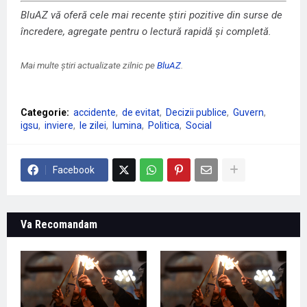
BluAZ vă oferă cele mai recente știri pozitive din surse de
încredere, agregate pentru o lectură rapidă și completă.
Mai multe știri actualizate zilnic pe
BluAZ
.
Categorie:
accidente
de evitat
Decizii publice
Guvern
igsu
inviere
le zilei
lumina
Politica
Social
Facebook
Va Recomandam