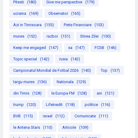
Pitesti
(180)
Give me perspective
(179)
ucraina
(169)
Observator
(165)
Azi in Timisoara
(155)
Piete Financiare
(153)
mures
(152)
razboi
(151)
Stirea Zilei
(150)
Keep me engaged
(147)
sa
(147)
FCSB
(146)
Topic special
(142)
rusia
(142)
Campionatul Mondial de Fotbal 2026
(140)
Top
(137)
targu mures
(136)
Nationala
(129)
din Timis
(128)
le Europa FM
(128)
ani
(121)
trump
(120)
LifeInedit
(118)
politice
(116)
BVB
(115)
israel
(112)
Comunicate
(111)
le Antena Stars
(110)
Articole
(109)