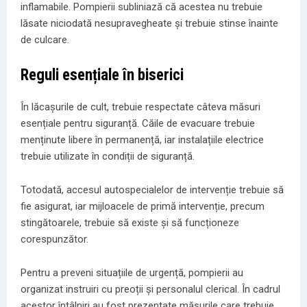
inflamabile. Pompierii subliniază că acestea nu trebuie
lăsate niciodată nesupravegheate și trebuie stinse înainte
de culcare.
Reguli esențiale în biserici
În lăcașurile de cult, trebuie respectate câteva măsuri
esențiale pentru siguranță. Căile de evacuare trebuie
menținute libere în permanență, iar instalațiile electrice
trebuie utilizate în condiții de siguranță.
Totodată, accesul autospecialelor de intervenție trebuie să
fie asigurat, iar mijloacele de primă intervenție, precum
stingătoarele, trebuie să existe și să funcționeze
corespunzător.
Pentru a preveni situațiile de urgență, pompierii au
organizat instruiri cu preoții și personalul clerical. În cadrul
acestor întâlniri au fost prezentate măsurile care trebuie