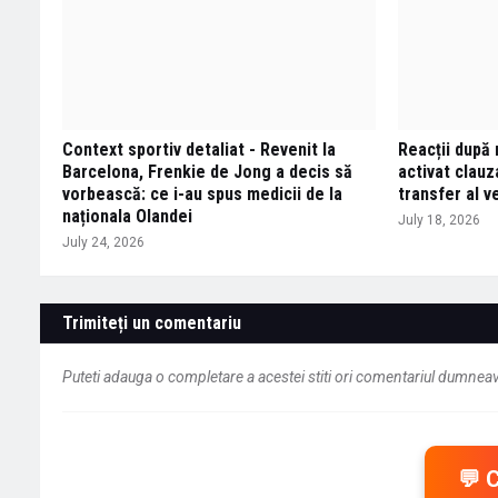
Context sportiv detaliat - Revenit la
Reacții după 
Barcelona, Frenkie de Jong a decis să
activat clauza
vorbească: ce i-au spus medicii de la
transfer al v
naționala Olandei
July 18, 2026
July 24, 2026
Trimiteți un comentariu
Puteti adauga o completare a acestei stiti ori comentariul dumneavo
💬 