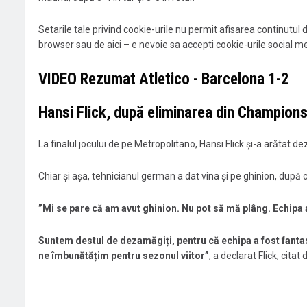
Setarile tale privind cookie-urile nu permit afisarea continutul 
browser sau de aici – e nevoie sa accepti cookie-urile social m
VIDEO Rezumat Atletico - Barcelona 1-2
Hansi Flick, după eliminarea din Champions
La finalul jocului de pe Metropolitano, Hansi Flick și-a arătat d
Chiar și așa, tehnicianul german a dat vina și pe ghinion, după c
”Mi se pare că am avut ghinion. Nu pot să mă plâng. Echipa a 
Suntem destul de dezamăgiți, pentru că echipa a fost fantast
ne îmbunătățim pentru sezonul viitor”
, a declarat Flick, citat 