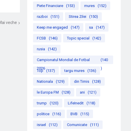
Piete Financiare
(153)
mures
(152)
razboi
(151)
Stirea Zilei
(150)
Mai veche
Keep me engaged
(147)
sa
(147)
FCSB
(146)
Topic special
(142)
rusia
(142)
Campionatul Mondial de Fotbal
(140
2026
)
Top
(137)
targu mures
(136)
Nationala
(129)
din Timis
(128)
le Europa FM
(128)
ani
(121)
trump
(120)
LifeInedit
(118)
politice
(116)
BVB
(115)
israel
(112)
Comunicate
(111)