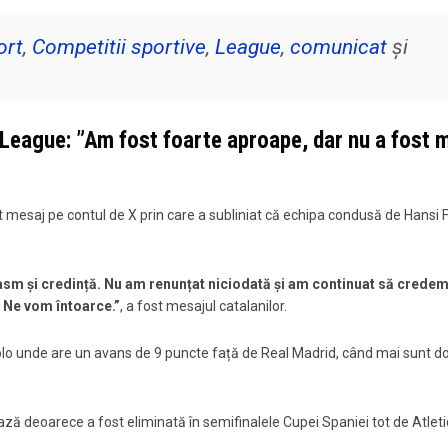
ort
,
Competitii sportive
,
League
,
comunicat
și
League: ”
Am fost foarte aproape, dar nu a fost 
rt mesaj pe contul de X prin care a subliniat că echipa condusă de Hansi F
uziasm și credință. Nu am renunțat niciodată și am continuat să crede
. Ne vom întoarce.”
, a fost mesajul catalanilor.
olo unde are un avans de 9 puncte față de Real Madrid, când mai sunt d
ă deoarece a fost eliminată în semifinalele Cupei Spaniei tot de Atleti