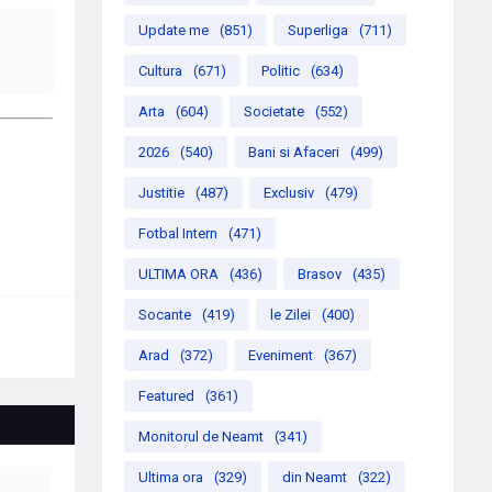
Update me
(851)
Superliga
(711)
Cultura
(671)
Politic
(634)
Arta
(604)
Societate
(552)
2026
(540)
Bani si Afaceri
(499)
Justitie
(487)
Exclusiv
(479)
Fotbal Intern
(471)
ULTIMA ORA
(436)
Brasov
(435)
Socante
(419)
le Zilei
(400)
Arad
(372)
Eveniment
(367)
Featured
(361)
Monitorul de Neamt
(341)
Ultima ora
(329)
din Neamt
(322)