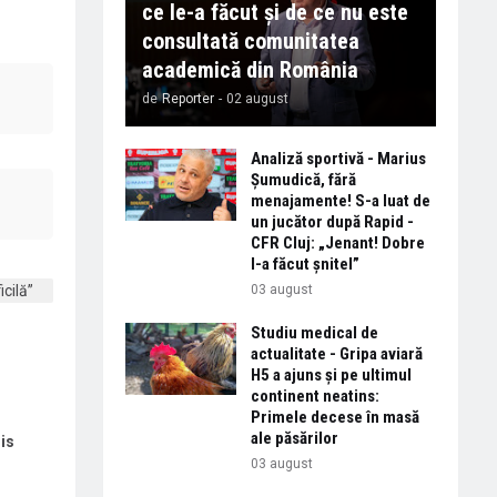
ce le-a făcut și de ce nu este
consultată comunitatea
academică din România
de
Reporter
-
02 august
Analiză sportivă - Marius
Șumudică, fără
menajamente! S-a luat de
un jucător după Rapid -
CFR Cluj: „Jenant! Dobre
l-a făcut șnitel”
03 august
Studiu medical de
actualitate - Gripa aviară
H5 a ajuns și pe ultimul
continent neatins:
Primele decese în masă
ale păsărilor
is
03 august