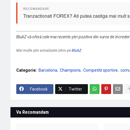
Tranzactionati FOREX? Ati putea castiga mai mult si 
BluAZ vă oferă cele mai recente știri pozitive din surse de încrede
Mai multe știri actualizate zilnic pe
BluAZ
.
Categorie:
Barcelona
Champions
Competitii sportive
comu
Facebook
Twitter
Va Recomandam