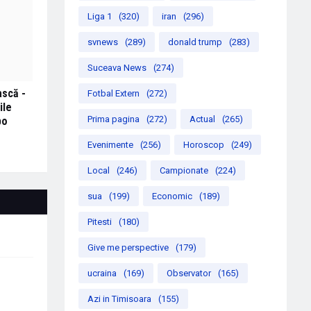
Liga 1
(320)
iran
(296)
svnews
(289)
donald trump
(283)
Suceava News
(274)
ască -
Fotbal Extern
(272)
ile
Prima pagina
(272)
Actual
(265)
po
Evenimente
(256)
Horoscop
(249)
Local
(246)
Campionate
(224)
sua
(199)
Economic
(189)
Pitesti
(180)
Give me perspective
(179)
ucraina
(169)
Observator
(165)
Azi in Timisoara
(155)