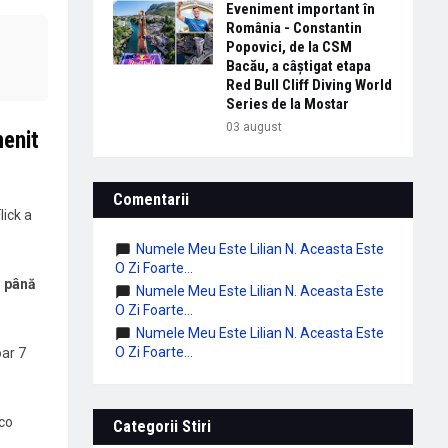
Eveniment important în
România - Constantin
Popovici, de la CSM
Bacău, a câștigat etapa
Red Bull Cliff Diving World
Series de la Mostar
03 august
menit
Comentarii
lick a
Numele Meu Este Lilian N. Aceasta Este
O Zi Foarte...
m până
Numele Meu Este Lilian N. Aceasta Este
O Zi Foarte...
Numele Meu Este Lilian N. Aceasta Este
O Zi Foarte...
oar 7
co
Categorii Stiri