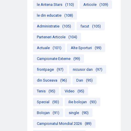
le Antena Stars
(110)
Articole
(109)
le din educatie
(108)
Administratie
(105)
facut
(105)
Parteneri Articole
(104)
Actuale
(101)
Alte Sporturi
(99)
Campionate Externe
(99)
frontpage
(97)
nicusor dan
(97)
din Suceava
(96)
Dan
(95)
Tenis
(95)
Video
(95)
Special
(93)
ilie bolojan
(93)
Bolojan
(91)
single
(90)
Campionatul Mondial 2026
(89)