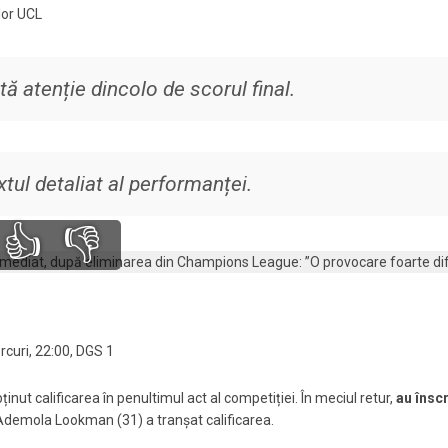
lor UCL
 atenție dincolo de scorul final.
tul detaliat al performanței.
👍
👎
ercuri, 22:00, DGS 1
inut calificarea în penultimul act al competiției. În meciul retur,
au înscr
 Ademola Lookman (31) a tranșat calificarea.