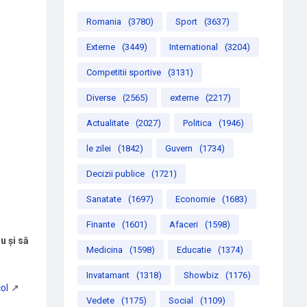
Romania
(3780)
Sport
(3637)
Externe
(3449)
International
(3204)
Competitii sportive
(3131)
Diverse
(2565)
externe
(2217)
Actualitate
(2027)
Politica
(1946)
le zilei
(1842)
Guvern
(1734)
Decizii publice
(1721)
Sanatate
(1697)
Economie
(1683)
Finante
(1601)
Afaceri
(1598)
u și să
Medicina
(1598)
Educatie
(1374)
Invatamant
(1318)
Showbiz
(1176)
Vedete
(1175)
Social
(1109)