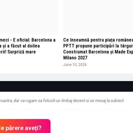
meci - E oficial: Barcelona a
Ce înseamnă pentru piața române
 și a făcut al doilea
PPTT propune participări la târgur
erii! Surpriză mare
Construmat Barcelona și Made Ex
Milano 2027
June 10, 2026
astra, dar va rugam sa folositi un limbaj decent si un mesaj la subiect.
Ce părere aveți?