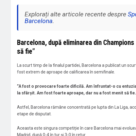
Explorați alte articole recente despre
Sp
Barcelona
.
Barcelona, după eliminarea din Champions 
să fie”
La scurt timp de la finalul partidei, Barcelona a publicat un scu
fost extrem de aproape de calificarea în semifinale.
”A fost o provocare foarte dificilă. Am înfruntat-o ​​cu ent
la sfârșit. Am fost foarte aproape, dar nu a fost menit să fie
Astfel, Barcelona rămâne concentrată pe lupta din La Liga, ac
etape de disputat.
Aceasta este singura competiție în care Barcelona mai evolueaz
Madrid, după 0-4 în tur și 3-0 în retur.