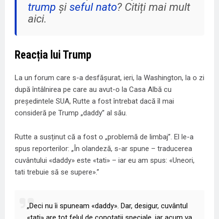
trump
și
seful nato
? Citiți mai mult
aici.
Reacția lui Trump
La un forum care s-a desfășurat, ieri, la Washington, la o zi
după întâlnirea pe care au avut-o la Casa Albă cu
președintele SUA, Rutte a fost întrebat dacă îl mai
consideră pe Trump „daddy” al său.
Rutte a susținut că a fost o „problemă de limbaj”. El le-a
spus reporterilor: „În olandeză, s-ar spune – traducerea
cuvântului «daddy» este «tati» – iar eu am spus: «Uneori,
tati trebuie să se supere».”
„Deci nu îi spuneam «daddy». Dar, desigur, cuvântul
«tati» are tot felul de conotații speciale, iar acum va