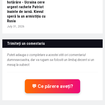
hotărâre - Ucraina cere
urgent rachete Patriot
înainte de iarnă. Kievul
speră la un armistițiu cu
Rusia
July 31, 2026
Trimiteți un comentariu
Puteti adauga o completare a acestei stiti ori comentariul
dumneavoastra, dar va rugam sa folositi un limbaj decent si un
mesaj la subiect.
💬 Ce părere aveți?