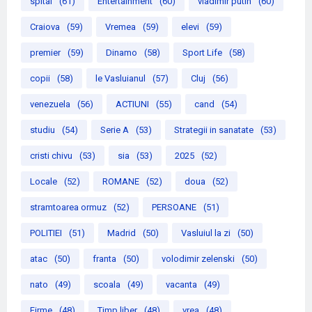
spital
(61)
Entertainment
(60)
vladimir putin
(60)
Craiova
(59)
Vremea
(59)
elevi
(59)
premier
(59)
Dinamo
(58)
Sport Life
(58)
copii
(58)
le Vasluianul
(57)
Cluj
(56)
venezuela
(56)
ACTIUNI
(55)
cand
(54)
studiu
(54)
Serie A
(53)
Strategii in sanatate
(53)
cristi chivu
(53)
sia
(53)
2025
(52)
Locale
(52)
ROMANE
(52)
doua
(52)
stramtoarea ormuz
(52)
PERSOANE
(51)
POLITIEI
(51)
Madrid
(50)
Vasluiul la zi
(50)
atac
(50)
franta
(50)
volodimir zelenski
(50)
nato
(49)
scoala
(49)
vacanta
(49)
Firme
(48)
Timp liber
(48)
vrea
(48)