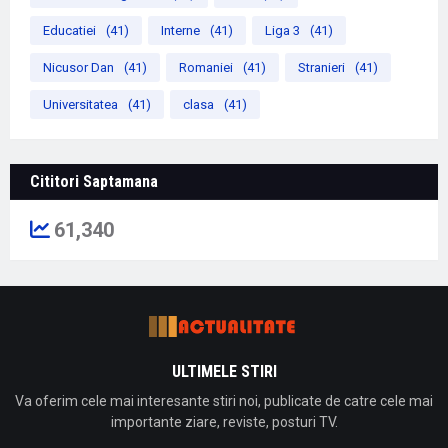
Educatiei
(41)
Interne
(41)
Liga 3
(41)
Nicusor Dan
(41)
Romaniei
(41)
Stranieri
(41)
Universitatea
(41)
clasa
(41)
Cititori Saptamana
61,340
ULTIMELE STIRI
Va oferim cele mai interesante stiri noi, publicate de catre cele mai
importante ziare, reviste, posturi TV.