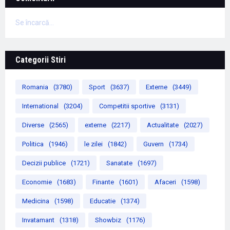
Se încarcă...
Categorii Stiri
Romania
(3780)
Sport
(3637)
Externe
(3449)
International
(3204)
Competitii sportive
(3131)
Diverse
(2565)
externe
(2217)
Actualitate
(2027)
Politica
(1946)
le zilei
(1842)
Guvern
(1734)
Decizii publice
(1721)
Sanatate
(1697)
Economie
(1683)
Finante
(1601)
Afaceri
(1598)
Medicina
(1598)
Educatie
(1374)
Invatamant
(1318)
Showbiz
(1176)