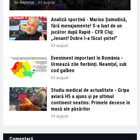
de
Reporter
-
03 august
Analiză sportivă - Marius Șumudică,
fără menajamente! S-a luat de un
jucător după Rapid - CFR Cluj:
„Jenant! Dobre l-a făcut șnitel”
03 august
Eveniment important în România -
Urmează zile fierbinți. Neamțul, sub
cod galben
03 august
Studiu medical de actualitate - Gripa
aviară H5 a ajuns și pe ultimul
continent neatins: Primele decese în
masă ale păsărilor
03 august
Comentarii