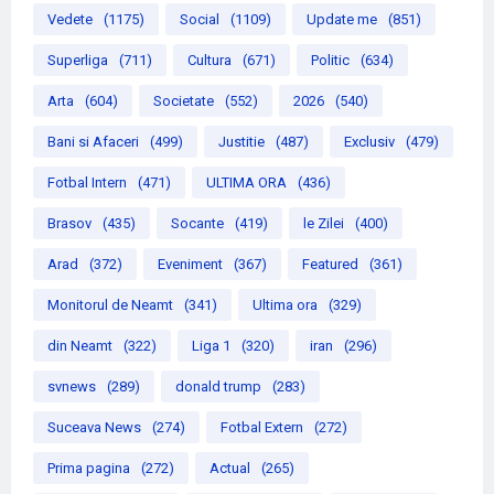
Vedete
(1175)
Social
(1109)
Update me
(851)
Superliga
(711)
Cultura
(671)
Politic
(634)
Arta
(604)
Societate
(552)
2026
(540)
Bani si Afaceri
(499)
Justitie
(487)
Exclusiv
(479)
Fotbal Intern
(471)
ULTIMA ORA
(436)
Brasov
(435)
Socante
(419)
le Zilei
(400)
Arad
(372)
Eveniment
(367)
Featured
(361)
Monitorul de Neamt
(341)
Ultima ora
(329)
din Neamt
(322)
Liga 1
(320)
iran
(296)
svnews
(289)
donald trump
(283)
Suceava News
(274)
Fotbal Extern
(272)
Prima pagina
(272)
Actual
(265)