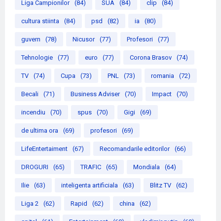
Liga Campionilor
(84)
SUA
(84)
clip
(84)
cultura stiinta
(84)
psd
(82)
ia
(80)
guvern
(78)
Nicusor
(77)
Profesori
(77)
Tehnologie
(77)
euro
(77)
Corona Brasov
(74)
TV
(74)
Cupa
(73)
PNL
(73)
romania
(72)
Becali
(71)
Business Adviser
(70)
Impact
(70)
incendiu
(70)
spus
(70)
Gigi
(69)
de ultima ora
(69)
profesori
(69)
LifeEntertaiment
(67)
Recomandarile editorilor
(66)
DROGURI
(65)
TRAFIC
(65)
Mondiala
(64)
Ilie
(63)
inteligenta artificiala
(63)
Blitz TV
(62)
Liga 2
(62)
Rapid
(62)
china
(62)