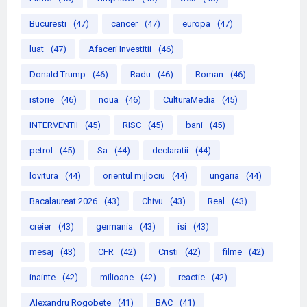
Bucuresti
(47)
cancer
(47)
europa
(47)
luat
(47)
Afaceri Investitii
(46)
Donald Trump
(46)
Radu
(46)
Roman
(46)
istorie
(46)
noua
(46)
CulturaMedia
(45)
INTERVENTII
(45)
RISC
(45)
bani
(45)
petrol
(45)
Sa
(44)
declaratii
(44)
lovitura
(44)
orientul mijlociu
(44)
ungaria
(44)
Bacalaureat 2026
(43)
Chivu
(43)
Real
(43)
creier
(43)
germania
(43)
isi
(43)
mesaj
(43)
CFR
(42)
Cristi
(42)
filme
(42)
inainte
(42)
milioane
(42)
reactie
(42)
Alexandru Rogobete
(41)
BAC
(41)