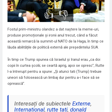
👍
👎
Fostul prim-ministru olandez a dat naștere la meme-uri,
produse promoționale și ironii anul trecut, când a făcut
această remarcă la summit-ul NATO de la Haga, în timp ce
lăuda abilitățile de politică externă ale președintelui SUA.
În timp ce Trump spunea că Israelul şi Iranul erau „ca doi
copii în curtea şcolii; se ceartă aprig, apoi se opresc”, Rutte
l-a întrerupt pentru a spune: „Şi atunci tati (Trump) trebuie
uneori să folosească un limbaj dur pentru a-i face să se
oprească”.
Interesați de subiectele
Externe
,
International
,
rutte tati
,
donald