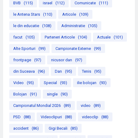
BVB
(115)
israel
(112)
Comunicate
(111)
le Antena Stars
(110)
Articole
(109)
le din educatie
(108)
Administratie
(105)
facut
(105)
Parteneri Articole
(104)
Actuale
(101)
Alte Sporturi
(99)
Campionate Externe
(99)
frontpage
(97)
nicusor dan
(97)
din Suceava
(96)
Dan
(95)
Tenis
(95)
Video
(95)
Special
(93)
ilie bolojan
(93)
Bolojan
(91)
single
(90)
Campionatul Mondial 2026
(89)
video
(89)
PSD
(88)
Videoclipuri
(88)
videoclip
(88)
accident
(86)
Gigi Becali
(85)