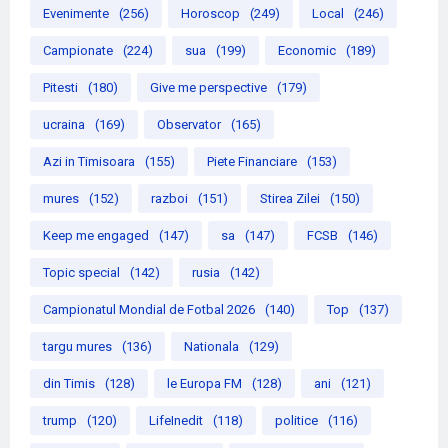
Evenimente
(256)
Horoscop
(249)
Local
(246)
Campionate
(224)
sua
(199)
Economic
(189)
Pitesti
(180)
Give me perspective
(179)
ucraina
(169)
Observator
(165)
Azi in Timisoara
(155)
Piete Financiare
(153)
mures
(152)
razboi
(151)
Stirea Zilei
(150)
Keep me engaged
(147)
sa
(147)
FCSB
(146)
Topic special
(142)
rusia
(142)
Campionatul Mondial de Fotbal 2026
(140)
Top
(137)
targu mures
(136)
Nationala
(129)
din Timis
(128)
le Europa FM
(128)
ani
(121)
trump
(120)
LifeInedit
(118)
politice
(116)