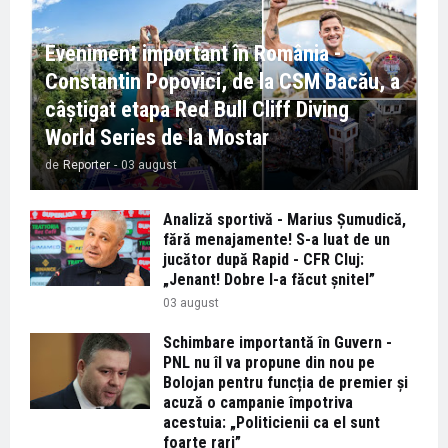
Eveniment important în România -
Constantin Popovici, de la CSM Bacău, a
câștigat etapa Red Bull Cliff Diving
World Series de la Mostar
de
Reporter
-
03 august
Analiză sportivă - Marius Șumudică,
fără menajamente! S-a luat de un
jucător după Rapid - CFR Cluj:
„Jenant! Dobre l-a făcut șnitel”
03 august
Schimbare importantă în Guvern -
PNL nu îl va propune din nou pe
Bolojan pentru funcția de premier și
acuză o campanie împotriva
acestuia: „Politicienii ca el sunt
foarte rari”