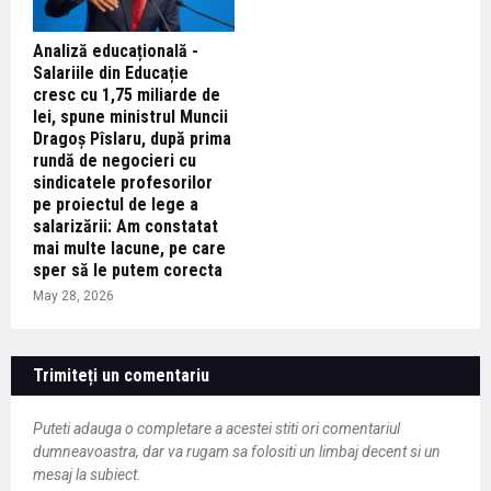
Analiză educațională -
Salariile din Educație
cresc cu 1,75 miliarde de
lei, spune ministrul Muncii
Dragoș Pîslaru, după prima
rundă de negocieri cu
sindicatele profesorilor
pe proiectul de lege a
salarizării: Am constatat
mai multe lacune, pe care
sper să le putem corecta
May 28, 2026
Trimiteți un comentariu
Puteti adauga o completare a acestei stiti ori comentariul
dumneavoastra, dar va rugam sa folositi un limbaj decent si un
mesaj la subiect.