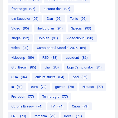
frontpage
(97)
nicusor dan
(97)
din Suceava
(96)
Dan
(95)
Tenis
(95)
Video
(95)
ilie bolojan
(94)
Special
(93)
single
(92)
Bolojan
(91)
Videoclipuri
(90)
video
(90)
Campionatul Mondial 2026
(89)
videoclip
(89)
PSD
(88)
accident
(86)
Gigi Becali
(85)
clip
(85)
Liga Campionilor
(84)
SUA
(84)
cultura stiinta
(84)
psd
(82)
ia
(80)
euro
(79)
guvern
(78)
Nicusor
(77)
Profesori
(77)
Tehnologie
(77)
Corona Brasov
(74)
TV
(74)
Cupa
(73)
PNL
(73)
romania
(72)
Becali
(71)