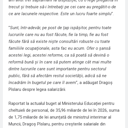
trecut şi trebuie să-i întrebaţi pe cei care au pregătit-o de
ce are lacunele respective. Este un lucru foarte simplu
”.
”
Sunt, într-adevăr, pe post de ţap ispăşitor, pentru toate
lucrurile care nu au fost făcute, fie la timp, fie au fost
făcute fără să existe nişte consultări robuste cu toate
familiile ocupaţionale, asta fac eu acum. Ofer o şansă
acestei legi, acestei reforme, ca să poată să devină o
reformă bună şi în care să putem atinge cât mai multe
dintre lucrurile care sunt importante pentru sectorul
public, fără să afectăm restul societăţii, adică să ne
încadrăm în bugetul pe care îl avem
”, a adăugat Dragoş
Pîslaru despre legea salarizării.
Raportat la actualul buget al Ministerului Educației pentru
cheltuieli de personal, de 35,96 miliarde de lei în 2026, suma
de 1,75 miliarde de lei anunțată de ministrul interimar al
Muncii, Dragoș Pîslaru, pentru creșterile salariale din