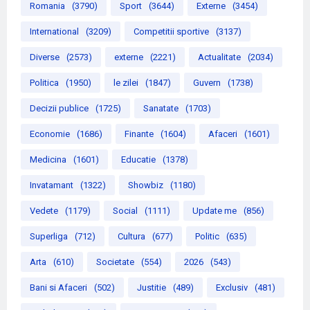
Romania
(3790)
Sport
(3644)
Externe
(3454)
International
(3209)
Competitii sportive
(3137)
Diverse
(2573)
externe
(2221)
Actualitate
(2034)
Politica
(1950)
le zilei
(1847)
Guvern
(1738)
Decizii publice
(1725)
Sanatate
(1703)
Economie
(1686)
Finante
(1604)
Afaceri
(1601)
Medicina
(1601)
Educatie
(1378)
Invatamant
(1322)
Showbiz
(1180)
Vedete
(1179)
Social
(1111)
Update me
(856)
Superliga
(712)
Cultura
(677)
Politic
(635)
Arta
(610)
Societate
(554)
2026
(543)
Bani si Afaceri
(502)
Justitie
(489)
Exclusiv
(481)