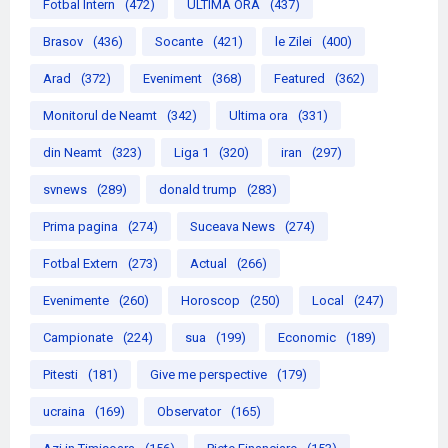
Fotbal Intern
(472)
ULTIMA ORA
(437)
Brasov
(436)
Socante
(421)
le Zilei
(400)
Arad
(372)
Eveniment
(368)
Featured
(362)
Monitorul de Neamt
(342)
Ultima ora
(331)
din Neamt
(323)
Liga 1
(320)
iran
(297)
svnews
(289)
donald trump
(283)
Prima pagina
(274)
Suceava News
(274)
Fotbal Extern
(273)
Actual
(266)
Evenimente
(260)
Horoscop
(250)
Local
(247)
Campionate
(224)
sua
(199)
Economic
(189)
Pitesti
(181)
Give me perspective
(179)
ucraina
(169)
Observator
(165)