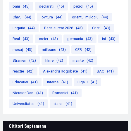
bani
(45)
declaratii
(45)
petrol
(45)
Chivu
(44)
lovitura
(44)
orientul mijlociu
(44)
ungaria
(44)
Bacalaureat 2026
(43)
Cristi
(43)
Real
(43)
creier
(43)
germania
(43)
isi
(43)
mesaj
(43)
milioane
(43)
CFR
(42)
Stranieri
(42)
filme
(42)
inainte
(42)
reactie
(42)
Alexandru Rogobete
(41)
BAC
(41)
Educatiei
(41)
Interne
(41)
Liga 3
(41)
Nicusor Dan
(41)
Romaniei
(41)
Universitatea
(41)
clasa
(41)
Cititori Saptamana