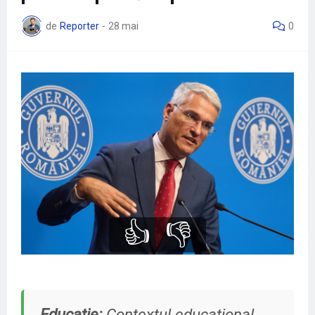
de
Reporter
-
28 mai
0
👍
👎
Educatie:
Contextul educațional