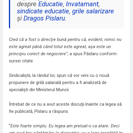
despre
Educatie
,
Invatamant
,
sindicate educatie
,
grile salarizare
și
Dragos Pislaru
.
Cred că a fost o direcție bună pentru că, evident, nimic nu
este agreat până când totul este agreat, așa este un
principiu corect de negociere”
, a spus Pâslaru conform
sursei citate.
Sindicaliștii, la rândul lor, spun că vor veni cu o nouă
propunere de grilă salarială pentru a fi analizată de
specialiști din Ministerul Muncii.
Întrebat de ce nu a avut aceste discuţii înainte ca legea să
fie publicată, Pîslaru a răspuns:
”
Este foarte simplu. Eu legea am preluat-o ca atare. Deci
am avut trei săptămâni la dispoziţie, cu o lege pregătită în