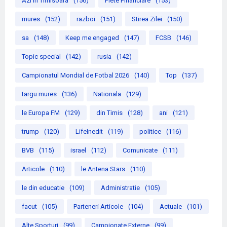
Azi in Timisoara
(156)
Piete Financiare
(153)
mures
(152)
razboi
(151)
Stirea Zilei
(150)
sa
(148)
Keep me engaged
(147)
FCSB
(146)
Topic special
(142)
rusia
(142)
Campionatul Mondial de Fotbal 2026
(140)
Top
(137)
targu mures
(136)
Nationala
(129)
le Europa FM
(129)
din Timis
(128)
ani
(121)
trump
(120)
LifeInedit
(119)
politice
(116)
BVB
(115)
israel
(112)
Comunicate
(111)
Articole
(110)
le Antena Stars
(110)
le din educatie
(109)
Administratie
(105)
facut
(105)
Parteneri Articole
(104)
Actuale
(101)
Alte Sporturi
(99)
Campionate Externe
(99)