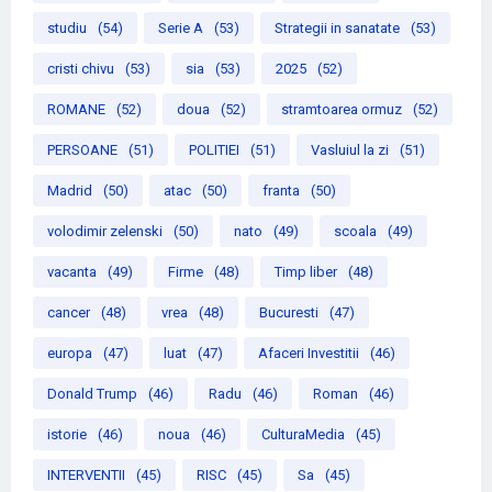
studiu
(54)
Serie A
(53)
Strategii in sanatate
(53)
cristi chivu
(53)
sia
(53)
2025
(52)
ROMANE
(52)
doua
(52)
stramtoarea ormuz
(52)
PERSOANE
(51)
POLITIEI
(51)
Vasluiul la zi
(51)
Madrid
(50)
atac
(50)
franta
(50)
volodimir zelenski
(50)
nato
(49)
scoala
(49)
vacanta
(49)
Firme
(48)
Timp liber
(48)
cancer
(48)
vrea
(48)
Bucuresti
(47)
europa
(47)
luat
(47)
Afaceri Investitii
(46)
Donald Trump
(46)
Radu
(46)
Roman
(46)
istorie
(46)
noua
(46)
CulturaMedia
(45)
INTERVENTII
(45)
RISC
(45)
Sa
(45)