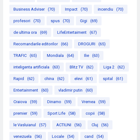
Business Adviser
(70)
Impact
(70)
incendiu
(70)
profesori
(70)
spus
(70)
Gigi
(69)
de ultima ora
(69)
LifeEntertaiment
(67)
Recomandarile editorilor
(66)
DROGURI
(65)
TRAFIC
(65)
Mondiala
(64)
Ilie
(63)
inteligenta artificiala
(63)
Blitz TV
(62)
Liga 2
(62)
Rapid
(62)
china
(62)
elevi
(61)
spital
(61)
Entertainment
(60)
vladimir putin
(60)
Craiova
(59)
Dinamo
(59)
Vremea
(59)
premier
(59)
Sport Life
(58)
copii
(58)
le Vasluianul
(57)
ACTIUNI
(56)
Cluj
(56)
venezuela
(56)
Locale
(54)
cand
(54)