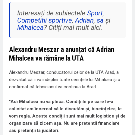
Interesați de subiectele
Sport
,
Competitii sportive
,
Adrian
,
sa
și
Mihalcea
? Citiți mai mult aici.
Alexandru Meszar a anunțat că Adrian
Mihalcea va rămâne la UTA
Alexandru Meszar, conducătorul celor de la UTA Arad, a
dezvăluit că îi va îndeplini toate cerințele lui Mihalcea și a
confirmat că tehnicianul va continua la Arad.
”Adi Mihalcea nu va pleca. Condițiile pe care le-a
solicitat am încercat să le discutăm și, bineînțeles, le
vom regla. Aceste condiții sunt mai mult logistice și de
organizare să zicem așa. Nu are pretenții financiare
sau pretenții la jucători.