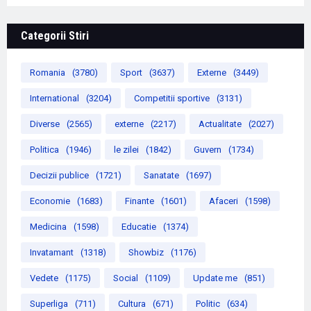
Categorii Stiri
Romania
(3780)
Sport
(3637)
Externe
(3449)
International
(3204)
Competitii sportive
(3131)
Diverse
(2565)
externe
(2217)
Actualitate
(2027)
Politica
(1946)
le zilei
(1842)
Guvern
(1734)
Decizii publice
(1721)
Sanatate
(1697)
Economie
(1683)
Finante
(1601)
Afaceri
(1598)
Medicina
(1598)
Educatie
(1374)
Invatamant
(1318)
Showbiz
(1176)
Vedete
(1175)
Social
(1109)
Update me
(851)
Superliga
(711)
Cultura
(671)
Politic
(634)