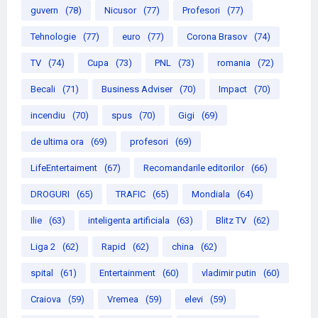
guvern
(78)
Nicusor
(77)
Profesori
(77)
Tehnologie
(77)
euro
(77)
Corona Brasov
(74)
TV
(74)
Cupa
(73)
PNL
(73)
romania
(72)
Becali
(71)
Business Adviser
(70)
Impact
(70)
incendiu
(70)
spus
(70)
Gigi
(69)
de ultima ora
(69)
profesori
(69)
LifeEntertaiment
(67)
Recomandarile editorilor
(66)
DROGURI
(65)
TRAFIC
(65)
Mondiala
(64)
Ilie
(63)
inteligenta artificiala
(63)
Blitz TV
(62)
Liga 2
(62)
Rapid
(62)
china
(62)
spital
(61)
Entertainment
(60)
vladimir putin
(60)
Craiova
(59)
Vremea
(59)
elevi
(59)