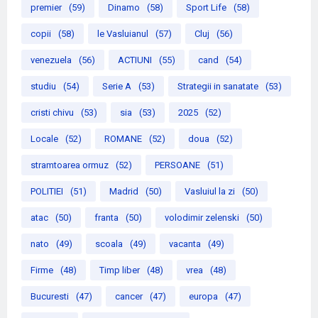
premier
(59)
Dinamo
(58)
Sport Life
(58)
copii
(58)
le Vasluianul
(57)
Cluj
(56)
venezuela
(56)
ACTIUNI
(55)
cand
(54)
studiu
(54)
Serie A
(53)
Strategii in sanatate
(53)
cristi chivu
(53)
sia
(53)
2025
(52)
Locale
(52)
ROMANE
(52)
doua
(52)
stramtoarea ormuz
(52)
PERSOANE
(51)
POLITIEI
(51)
Madrid
(50)
Vasluiul la zi
(50)
atac
(50)
franta
(50)
volodimir zelenski
(50)
nato
(49)
scoala
(49)
vacanta
(49)
Firme
(48)
Timp liber
(48)
vrea
(48)
Bucuresti
(47)
cancer
(47)
europa
(47)