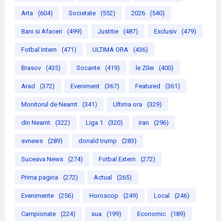
Arta
(604)
Societate
(552)
2026
(540)
Bani si Afaceri
(499)
Justitie
(487)
Exclusiv
(479)
Fotbal Intern
(471)
ULTIMA ORA
(436)
Brasov
(435)
Socante
(419)
le Zilei
(400)
Arad
(372)
Eveniment
(367)
Featured
(361)
Monitorul de Neamt
(341)
Ultima ora
(329)
din Neamt
(322)
Liga 1
(320)
iran
(296)
svnews
(289)
donald trump
(283)
Suceava News
(274)
Fotbal Extern
(272)
Prima pagina
(272)
Actual
(265)
Evenimente
(256)
Horoscop
(249)
Local
(246)
Campionate
(224)
sua
(199)
Economic
(189)