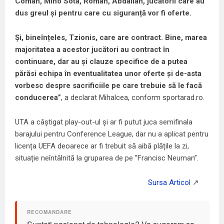
Coman, Mino Sota, Roman, Abdallah, jucătorii care au
dus greul și pentru care cu siguranță vor fi oferte.
Și, bineînțeles, Tzionis, care are contract. Bine, marea
majoritatea a acestor jucători au contract în
continuare, dar au și clauze specifice de a putea
părăsi echipa în eventualitatea unor oferte și de-asta
vorbesc despre sacrificiile pe care trebuie să le facă
conducerea”
, a declarat Mihalcea, conform sportarad.ro.
UTA a câștigat play-out-ul și ar fi putut juca semifinala
barajului pentru Conference League, dar nu a aplicat pentru
licența UEFA deoarece ar fi trebuit să aibă plățile la zi,
situație neîntâlnită la gruparea de pe ”Francisc Neuman”.