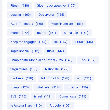
Pitesti
(180)
Give me perspective
(179)
ucraina
(169)
Observator
(165)
Azi in Timisoara
(155)
Piete Financiare
(153)
mures
(152)
razboi
(151)
Stirea Zilei
(150)
Keep me engaged
(147)
sa
(147)
FCSB
(146)
Topic special
(142)
rusia
(142)
Campionatul Mondial de Fotbal 2026
(140)
Top
(137)
targu mures
(136)
Nationala
(129)
din Timis
(128)
le Europa FM
(128)
ani
(121)
trump
(120)
LifeInedit
(118)
politice
(116)
BVB
(115)
israel
(112)
Comunicate
(111)
le Antena Stars
(110)
Articole
(109)