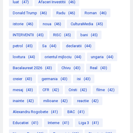
luat
(47)
Afaceri Investitii
(46)
Donald Trump
(46)
Radu
(46)
Roman
(46)
istorie
(46)
noua
(46)
CulturaMedia
(45)
INTERVENTII
(45)
RISC
(45)
bani
(45)
petrol
(45)
Sa
(44)
declaratii
(44)
lovitura
(44)
orientul mijlociu
(44)
ungaria
(44)
Bacalaureat 2026
(43)
Chivu
(43)
Real
(43)
creier
(43)
germania
(43)
isi
(43)
mesaj
(43)
CFR
(42)
Cristi
(42)
filme
(42)
inainte
(42)
milioane
(42)
reactie
(42)
Alexandru Rogobete
(41)
BAC
(41)
Educatiei
(41)
Interne
(41)
Liga 3
(41)