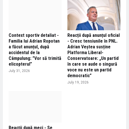
Context sportiv detaliat -
Reacții după anunțul oficial
Familia lui Adrian Ropotan
- Cresc tensiunile în PNL.
a făcut anunțul, după
Adrian Veștea susține
accidentul de la
Platforma Liberal-
Câmpulung: ”Vor să trimită
Conservatoare: „Un partid
elicopterul”
în care se aude o singură
voce nu este un partid
July 31, 2026
democratic”
July 19, 2026
Reacții după meci - Se