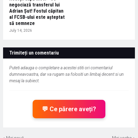
negociază transferul lui
Adrian Șut! Fostul căpitan
al FCSB-ului este așteptat
să semneze
July 14, 2026
Trimiteți un comentariu
Puteti adauga o completare a acestei stiti ori comentariul
dumneavoastra, dar va rugam sa folositi un limbaj decent si un
mesaj la subiect.
💬 Ce părere aveți?