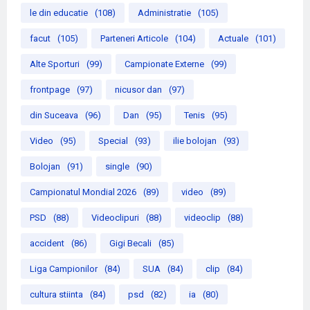
le din educatie
(108)
Administratie
(105)
facut
(105)
Parteneri Articole
(104)
Actuale
(101)
Alte Sporturi
(99)
Campionate Externe
(99)
frontpage
(97)
nicusor dan
(97)
din Suceava
(96)
Dan
(95)
Tenis
(95)
Video
(95)
Special
(93)
ilie bolojan
(93)
Bolojan
(91)
single
(90)
Campionatul Mondial 2026
(89)
video
(89)
PSD
(88)
Videoclipuri
(88)
videoclip
(88)
accident
(86)
Gigi Becali
(85)
Liga Campionilor
(84)
SUA
(84)
clip
(84)
cultura stiinta
(84)
psd
(82)
ia
(80)