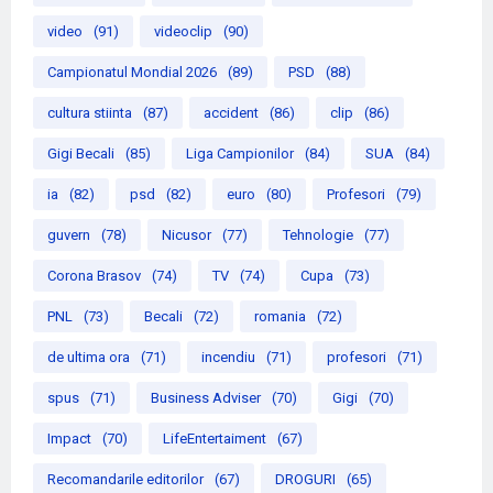
video
(91)
videoclip
(90)
Campionatul Mondial 2026
(89)
PSD
(88)
cultura stiinta
(87)
accident
(86)
clip
(86)
Gigi Becali
(85)
Liga Campionilor
(84)
SUA
(84)
ia
(82)
psd
(82)
euro
(80)
Profesori
(79)
guvern
(78)
Nicusor
(77)
Tehnologie
(77)
Corona Brasov
(74)
TV
(74)
Cupa
(73)
PNL
(73)
Becali
(72)
romania
(72)
de ultima ora
(71)
incendiu
(71)
profesori
(71)
spus
(71)
Business Adviser
(70)
Gigi
(70)
Impact
(70)
LifeEntertaiment
(67)
Recomandarile editorilor
(67)
DROGURI
(65)