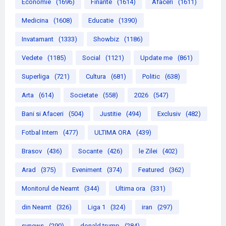
Economie
(1696)
Finante
(1614)
Afaceri
(1611)
Medicina
(1608)
Educatie
(1390)
Invatamant
(1333)
Showbiz
(1186)
Vedete
(1185)
Social
(1121)
Update me
(861)
Superliga
(721)
Cultura
(681)
Politic
(638)
Arta
(614)
Societate
(558)
2026
(547)
Bani si Afaceri
(504)
Justitie
(494)
Exclusiv
(482)
Fotbal Intern
(477)
ULTIMA ORA
(439)
Brasov
(436)
Socante
(426)
le Zilei
(402)
Arad
(375)
Eveniment
(374)
Featured
(362)
Monitorul de Neamt
(344)
Ultima ora
(331)
din Neamt
(326)
Liga 1
(324)
iran
(297)
svnews
(290)
donald trump
(284)