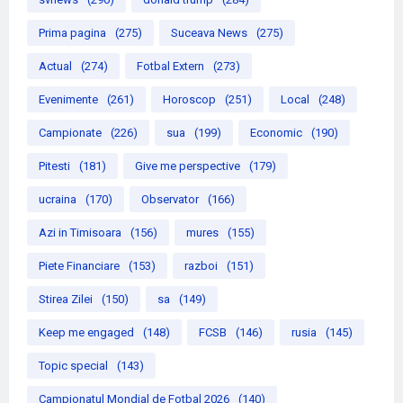
Prima pagina
(275)
Suceava News
(275)
Actual
(274)
Fotbal Extern
(273)
Evenimente
(261)
Horoscop
(251)
Local
(248)
Campionate
(226)
sua
(199)
Economic
(190)
Pitesti
(181)
Give me perspective
(179)
ucraina
(170)
Observator
(166)
Azi in Timisoara
(156)
mures
(155)
Piete Financiare
(153)
razboi
(151)
Stirea Zilei
(150)
sa
(149)
Keep me engaged
(148)
FCSB
(146)
rusia
(145)
Topic special
(143)
Campionatul Mondial de Fotbal 2026
(140)