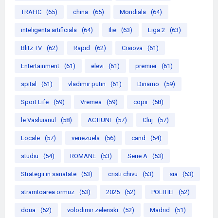
TRAFIC
(65)
china
(65)
Mondiala
(64)
inteligenta artificiala
(64)
Ilie
(63)
Liga 2
(63)
Blitz TV
(62)
Rapid
(62)
Craiova
(61)
Entertainment
(61)
elevi
(61)
premier
(61)
spital
(61)
vladimir putin
(61)
Dinamo
(59)
Sport Life
(59)
Vremea
(59)
copii
(58)
le Vasluianul
(58)
ACTIUNI
(57)
Cluj
(57)
Locale
(57)
venezuela
(56)
cand
(54)
studiu
(54)
ROMANE
(53)
Serie A
(53)
Strategii in sanatate
(53)
cristi chivu
(53)
sia
(53)
stramtoarea ormuz
(53)
2025
(52)
POLITIEI
(52)
doua
(52)
volodimir zelenski
(52)
Madrid
(51)