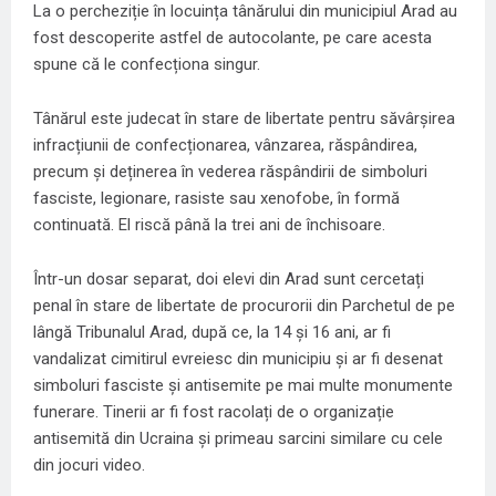
La o percheziție în locuința tânărului din municipiul Arad au
fost descoperite astfel de autocolante, pe care acesta
spune că le confecționa singur.
Tânărul este judecat în stare de libertate pentru săvârșirea
infracțiunii de confecționarea, vânzarea, răspândirea,
precum și deținerea în vederea răspândirii de simboluri
fasciste, legionare, rasiste sau xenofobe, în formă
continuată. El riscă până la trei ani de închisoare.
Într-un dosar separat, doi elevi din Arad sunt cercetați
penal în stare de libertate de procurorii din Parchetul de pe
lângă Tribunalul Arad, după ce, la 14 și 16 ani, ar fi
vandalizat cimitirul evreiesc din municipiu și ar fi desenat
simboluri fasciste și antisemite pe mai multe monumente
funerare. Tinerii ar fi fost racolați de o organizație
antisemită din Ucraina și primeau sarcini similare cu cele
din jocuri video.