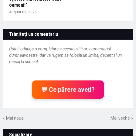
oameni!”
August 09, 2026
Trimiteți un comentariu
Puteti adauga o completare a acestei stiti ori comentariul
dumneavoastra, dar va rugam sa folositi un limbaj decent si un
mesaj la subiect.
💬 Ce părere aveți?
Mai nouă
Mai veche
Socializare