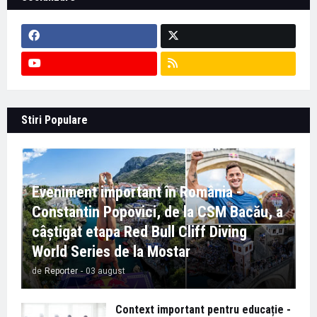
Stiri Populare
Eveniment important în România -
Constantin Popovici, de la CSM Bacău, a
câștigat etapa Red Bull Cliff Diving
World Series de la Mostar
de
Reporter
-
03 august
Context important pentru educație -