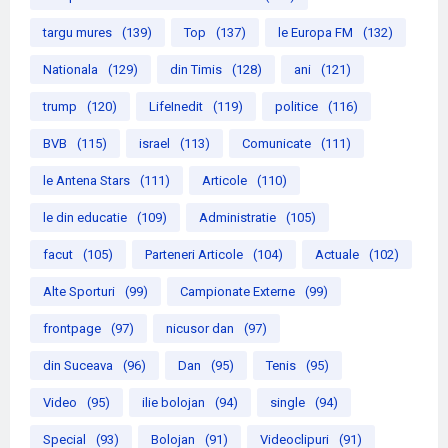
targu mures
(139)
Top
(137)
le Europa FM
(132)
Nationala
(129)
din Timis
(128)
ani
(121)
trump
(120)
LifeInedit
(119)
politice
(116)
BVB
(115)
israel
(113)
Comunicate
(111)
le Antena Stars
(111)
Articole
(110)
le din educatie
(109)
Administratie
(105)
facut
(105)
Parteneri Articole
(104)
Actuale
(102)
Alte Sporturi
(99)
Campionate Externe
(99)
frontpage
(97)
nicusor dan
(97)
din Suceava
(96)
Dan
(95)
Tenis
(95)
Video
(95)
ilie bolojan
(94)
single
(94)
Special
(93)
Bolojan
(91)
Videoclipuri
(91)