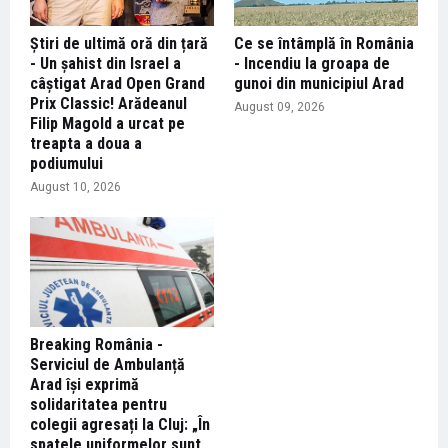
Știri de ultimă oră din țară
Ce se întâmplă în România
- Un șahist din Israel a
- Incendiu la groapa de
câștigat Arad Open Grand
gunoi din municipiul Arad
Prix Classic! Arădeanul
August 09, 2026
Filip Magold a urcat pe
treapta a doua a
podiumului
August 10, 2026
Breaking România -
Serviciul de Ambulanță
Arad își exprimă
solidaritatea pentru
colegii agresați la Cluj: „În
spatele uniformelor sunt