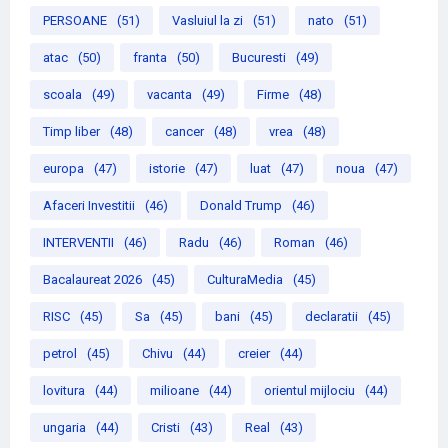
PERSOANE
(51)
Vasluiul la zi
(51)
nato
(51)
atac
(50)
franta
(50)
Bucuresti
(49)
scoala
(49)
vacanta
(49)
Firme
(48)
Timp liber
(48)
cancer
(48)
vrea
(48)
europa
(47)
istorie
(47)
luat
(47)
noua
(47)
Afaceri Investitii
(46)
Donald Trump
(46)
INTERVENTII
(46)
Radu
(46)
Roman
(46)
Bacalaureat 2026
(45)
CulturaMedia
(45)
RISC
(45)
Sa
(45)
bani
(45)
declaratii
(45)
petrol
(45)
Chivu
(44)
creier
(44)
lovitura
(44)
milioane
(44)
orientul mijlociu
(44)
ungaria
(44)
Cristi
(43)
Real
(43)