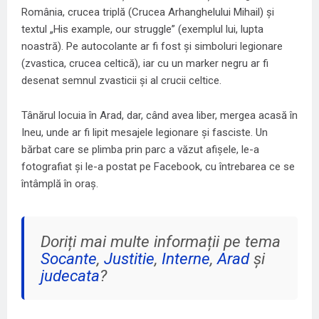
România, crucea triplă (Crucea Arhanghelului Mihail) și
textul „His example, our struggle” (exemplul lui, lupta
noastră). Pe autocolante ar fi fost și simboluri legionare
(zvastica, crucea celtică), iar cu un marker negru ar fi
desenat semnul zvasticii și al crucii celtice.
Tânărul locuia în Arad, dar, când avea liber, mergea acasă în
Ineu, unde ar fi lipit mesajele legionare și fasciste. Un
bărbat care se plimba prin parc a văzut afișele, le-a
fotografiat și le-a postat pe Facebook, cu întrebarea ce se
întâmplă în oraș.
Doriți mai multe informații pe tema
Socante
,
Justitie
,
Interne
,
Arad
și
judecata
?