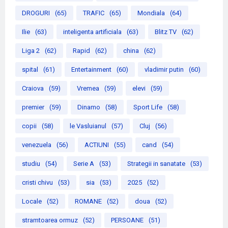
DROGURI
(65)
TRAFIC
(65)
Mondiala
(64)
Ilie
(63)
inteligenta artificiala
(63)
Blitz TV
(62)
Liga 2
(62)
Rapid
(62)
china
(62)
spital
(61)
Entertainment
(60)
vladimir putin
(60)
Craiova
(59)
Vremea
(59)
elevi
(59)
premier
(59)
Dinamo
(58)
Sport Life
(58)
copii
(58)
le Vasluianul
(57)
Cluj
(56)
venezuela
(56)
ACTIUNI
(55)
cand
(54)
studiu
(54)
Serie A
(53)
Strategii in sanatate
(53)
cristi chivu
(53)
sia
(53)
2025
(52)
Locale
(52)
ROMANE
(52)
doua
(52)
stramtoarea ormuz
(52)
PERSOANE
(51)