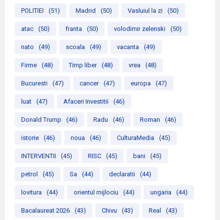
POLITIEI
(51)
Madrid
(50)
Vasluiul la zi
(50)
atac
(50)
franta
(50)
volodimir zelenski
(50)
nato
(49)
scoala
(49)
vacanta
(49)
Firme
(48)
Timp liber
(48)
vrea
(48)
Bucuresti
(47)
cancer
(47)
europa
(47)
luat
(47)
Afaceri Investitii
(46)
Donald Trump
(46)
Radu
(46)
Roman
(46)
istorie
(46)
noua
(46)
CulturaMedia
(45)
INTERVENTII
(45)
RISC
(45)
bani
(45)
petrol
(45)
Sa
(44)
declaratii
(44)
lovitura
(44)
orientul mijlociu
(44)
ungaria
(44)
Bacalaureat 2026
(43)
Chivu
(43)
Real
(43)