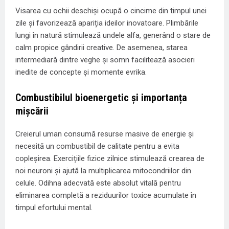
Visarea cu ochii deschiși ocupă o cincime din timpul unei
zile și favorizează apariția ideilor inovatoare. Plimbările
lungi în natură stimulează undele alfa, generând o stare de
calm propice gândirii creative. De asemenea, starea
intermediară dintre veghe și somn facilitează asocieri
inedite de concepte și momente evrika.
Combustibilul bioenergetic și importanța
mișcării
Creierul uman consumă resurse masive de energie și
necesită un combustibil de calitate pentru a evita
copleșirea. Exercițiile fizice zilnice stimulează crearea de
noi neuroni și ajută la multiplicarea mitocondriilor din
celule. Odihna adecvată este absolut vitală pentru
eliminarea completă a reziduurilor toxice acumulate în
timpul efortului mental.