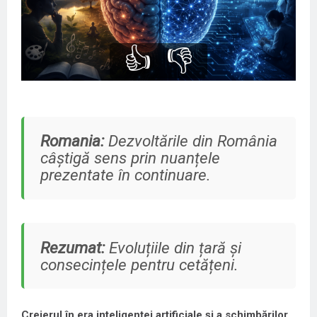
👍
👎
Romania:
Dezvoltările din România
câștigă sens prin nuanțele
prezentate în continuare.
Rezumat:
Evoluțiile din țară și
consecințele pentru cetățeni.
Creierul în era inteligenței artificiale și a schimbărilor