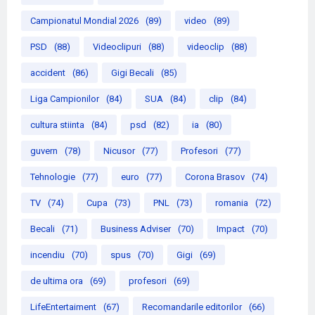
Campionatul Mondial 2026
(89)
video
(89)
PSD
(88)
Videoclipuri
(88)
videoclip
(88)
accident
(86)
Gigi Becali
(85)
Liga Campionilor
(84)
SUA
(84)
clip
(84)
cultura stiinta
(84)
psd
(82)
ia
(80)
guvern
(78)
Nicusor
(77)
Profesori
(77)
Tehnologie
(77)
euro
(77)
Corona Brasov
(74)
TV
(74)
Cupa
(73)
PNL
(73)
romania
(72)
Becali
(71)
Business Adviser
(70)
Impact
(70)
incendiu
(70)
spus
(70)
Gigi
(69)
de ultima ora
(69)
profesori
(69)
LifeEntertaiment
(67)
Recomandarile editorilor
(66)