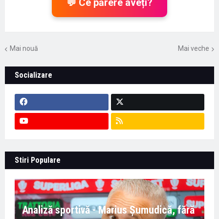
💬 Ce părere aveți?
Mai nouă
Mai veche
Socializare
Stiri Populare
Analiză sportivă - Marius Șumudică, fără