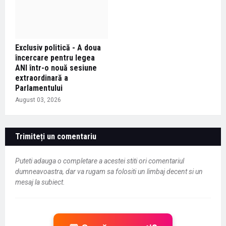
Exclusiv politică - A doua
încercare pentru legea
ANI într-o nouă sesiune
extraordinară a
Parlamentului
August 03, 2026
Trimiteți un comentariu
Puteti adauga o completare a acestei stiti ori comentariul
dumneavoastra, dar va rugam sa folositi un limbaj decent si un
mesaj la subiect.