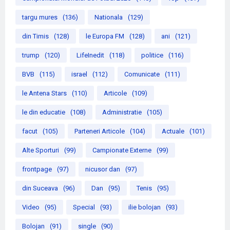
targu mures
(136)
Nationala
(129)
din Timis
(128)
le Europa FM
(128)
ani
(121)
trump
(120)
LifeInedit
(118)
politice
(116)
BVB
(115)
israel
(112)
Comunicate
(111)
le Antena Stars
(110)
Articole
(109)
le din educatie
(108)
Administratie
(105)
facut
(105)
Parteneri Articole
(104)
Actuale
(101)
Alte Sporturi
(99)
Campionate Externe
(99)
frontpage
(97)
nicusor dan
(97)
din Suceava
(96)
Dan
(95)
Tenis
(95)
Video
(95)
Special
(93)
ilie bolojan
(93)
Bolojan
(91)
single
(90)