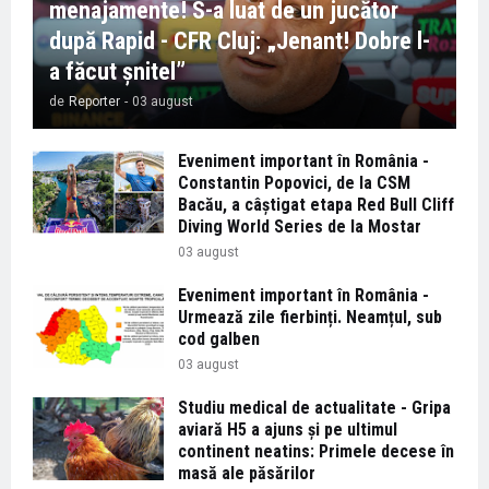
menajamente! S-a luat de un jucător
după Rapid - CFR Cluj: „Jenant! Dobre l-
a făcut șnitel”
de
Reporter
-
03 august
Eveniment important în România -
Constantin Popovici, de la CSM
Bacău, a câștigat etapa Red Bull Cliff
Diving World Series de la Mostar
03 august
Eveniment important în România -
Urmează zile fierbinți. Neamțul, sub
cod galben
03 august
Studiu medical de actualitate - Gripa
aviară H5 a ajuns și pe ultimul
continent neatins: Primele decese în
masă ale păsărilor