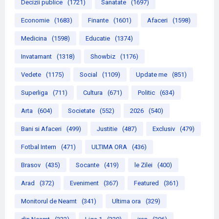
Decizii publice
(1721)
Sanatate
(1697)
Economie
(1683)
Finante
(1601)
Afaceri
(1598)
Medicina
(1598)
Educatie
(1374)
Invatamant
(1318)
Showbiz
(1176)
Vedete
(1175)
Social
(1109)
Update me
(851)
Superliga
(711)
Cultura
(671)
Politic
(634)
Arta
(604)
Societate
(552)
2026
(540)
Bani si Afaceri
(499)
Justitie
(487)
Exclusiv
(479)
Fotbal Intern
(471)
ULTIMA ORA
(436)
Brasov
(435)
Socante
(419)
le Zilei
(400)
Arad
(372)
Eveniment
(367)
Featured
(361)
Monitorul de Neamt
(341)
Ultima ora
(329)