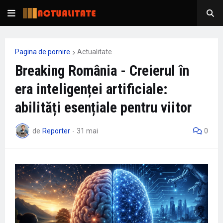
Pagina de pornire
Actualitate
Breaking România - Creierul în
era inteligenței artificiale:
abilități esențiale pentru viitor
de
Reporter
-
31 mai
0