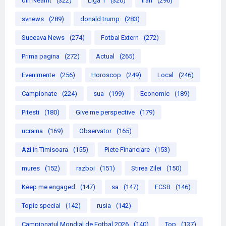
din Neamt
(322)
Liga 1
(320)
iran
(296)
svnews
(289)
donald trump
(283)
Suceava News
(274)
Fotbal Extern
(272)
Prima pagina
(272)
Actual
(265)
Evenimente
(256)
Horoscop
(249)
Local
(246)
Campionate
(224)
sua
(199)
Economic
(189)
Pitesti
(180)
Give me perspective
(179)
ucraina
(169)
Observator
(165)
Azi in Timisoara
(155)
Piete Financiare
(153)
mures
(152)
razboi
(151)
Stirea Zilei
(150)
Keep me engaged
(147)
sa
(147)
FCSB
(146)
Topic special
(142)
rusia
(142)
Campionatul Mondial de Fotbal 2026
(140)
Top
(137)