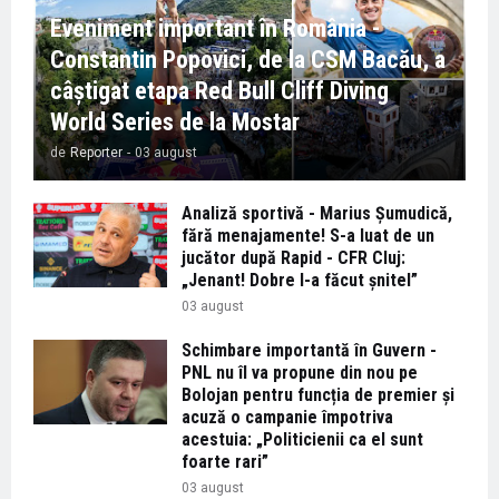
Eveniment important în România -
Constantin Popovici, de la CSM Bacău, a
câștigat etapa Red Bull Cliff Diving
World Series de la Mostar
de
Reporter
-
03 august
Analiză sportivă - Marius Șumudică,
fără menajamente! S-a luat de un
jucător după Rapid - CFR Cluj:
„Jenant! Dobre l-a făcut șnitel”
03 august
Schimbare importantă în Guvern -
PNL nu îl va propune din nou pe
Bolojan pentru funcția de premier și
acuză o campanie împotriva
acestuia: „Politicienii ca el sunt
foarte rari”
03 august