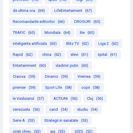
de ultima ora
(69)
LifeEntertaiment
(67)
Recomandarile editorilor
(66)
DROGURI
(65)
TRAFIC
(65)
Mondiala
(64)
Ilie
(63)
inteligenta artificiala
(63)
Blitz TV
(62)
Liga 2
(62)
Rapid
(62)
china
(62)
elevi
(61)
spital
(61)
Entertainment
(60)
vladimir putin
(60)
Craiova
(59)
Dinamo
(59)
Vremea
(59)
premier
(59)
Sport Life
(58)
copii
(58)
le Vasluianul
(57)
ACTIUNI
(56)
Cluj
(56)
venezuela
(56)
cand
(54)
studiu
(54)
Serie A
(53)
Strategii in sanatate
(53)
cristi chivu
(53)
sia
(53)
2025
(52)