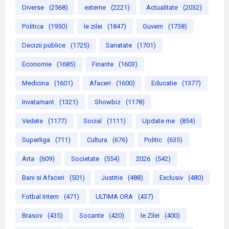
Diverse
(2568)
externe
(2221)
Actualitate
(2032)
Politica
(1950)
le zilei
(1847)
Guvern
(1738)
Decizii publice
(1725)
Sanatate
(1701)
Economie
(1685)
Finante
(1603)
Medicina
(1601)
Afaceri
(1600)
Educatie
(1377)
Invatamant
(1321)
Showbiz
(1178)
Vedete
(1177)
Social
(1111)
Update me
(854)
Superliga
(711)
Cultura
(676)
Politic
(635)
Arta
(609)
Societate
(554)
2026
(542)
Bani si Afaceri
(501)
Justitie
(488)
Exclusiv
(480)
Fotbal Intern
(471)
ULTIMA ORA
(437)
Brasov
(435)
Socante
(420)
le Zilei
(400)