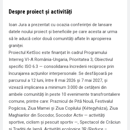
Despre proiect și activități
Ioan Jura a prezentat cu ocazia conferinței de lansare
datele noului proiect și beneficiile pe care acesta ar urma
să le aducă celor două comunități aflate în apropierea
graniței.
Proiectul KetSoc este finanțat în cadrul Programului
Interreg VI-A România-Ungaria, Prioritatea 3, Obiectivul
specific ISO 6.3 — consolidarea încrederii reciproce prin
încurajarea acțiunilor interpersonale. Se desfășoară pe
parcursul a 12 luni, între 8 mai 2026 și 7 mai 2027, și
vizează implicarea a minimum 3.000 de cetățeni din
ambele comunități în peste 10 evenimente transfrontaliere
comune, printre care: Praznicul de Pită Nouă, Festivalul
Pogácsa, Ziua Mamei și Ziua Copilului (Kétegyháza), Ziua
Maghiarilor din Socodor, Socodor Activ — activități
sportive, ciclism și pescuit sportiv —, Spectacol de Crăciun
și Tradiții de Iarnă, Activități ecologice 3R (Reduce –