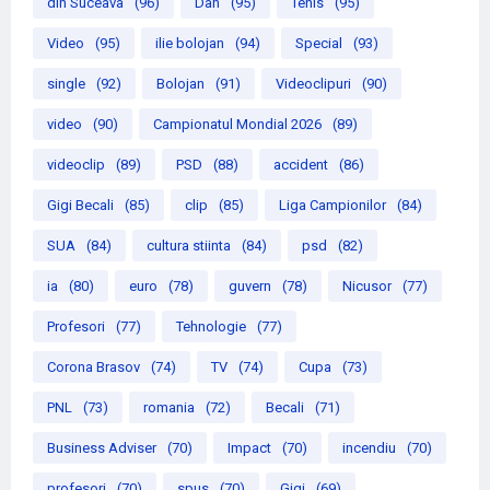
din Suceava
(96)
Dan
(95)
Tenis
(95)
Video
(95)
ilie bolojan
(94)
Special
(93)
single
(92)
Bolojan
(91)
Videoclipuri
(90)
video
(90)
Campionatul Mondial 2026
(89)
videoclip
(89)
PSD
(88)
accident
(86)
Gigi Becali
(85)
clip
(85)
Liga Campionilor
(84)
SUA
(84)
cultura stiinta
(84)
psd
(82)
ia
(80)
euro
(78)
guvern
(78)
Nicusor
(77)
Profesori
(77)
Tehnologie
(77)
Corona Brasov
(74)
TV
(74)
Cupa
(73)
PNL
(73)
romania
(72)
Becali
(71)
Business Adviser
(70)
Impact
(70)
incendiu
(70)
profesori
(70)
spus
(70)
Gigi
(69)