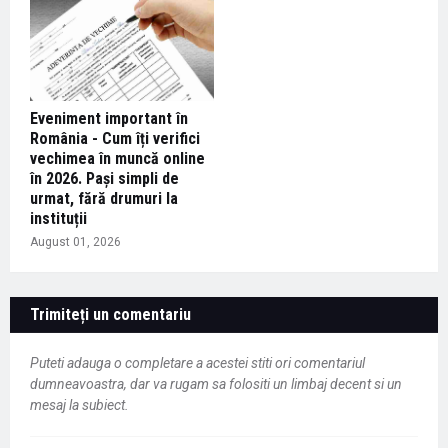
Eveniment important în
România - Cum îți verifici
vechimea în muncă online
în 2026. Pași simpli de
urmat, fără drumuri la
instituții
August 01, 2026
Trimiteți un comentariu
Puteti adauga o completare a acestei stiti ori comentariul
dumneavoastra, dar va rugam sa folositi un limbaj decent si un
mesaj la subiect.