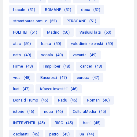
Locale
(52)
ROMANE
(52)
doua
(52)
stramtoarea ormuz
(52)
PERSOANE
(51)
POLITIEI
(51)
Madrid
(50)
Vasluiul la zi
(50)
atac
(50)
franta
(50)
volodimir zelenski
(50)
nato
(49)
scoala
(49)
vacanta
(49)
Firme
(48)
Timp liber
(48)
cancer
(48)
vrea
(48)
Bucuresti
(47)
europa
(47)
luat
(47)
Afaceri Investitii
(46)
Donald Trump
(46)
Radu
(46)
Roman
(46)
istorie
(46)
noua
(46)
CulturaMedia
(45)
INTERVENTII
(45)
RISC
(45)
bani
(45)
declaratii
(45)
petrol
(45)
Sa
(44)