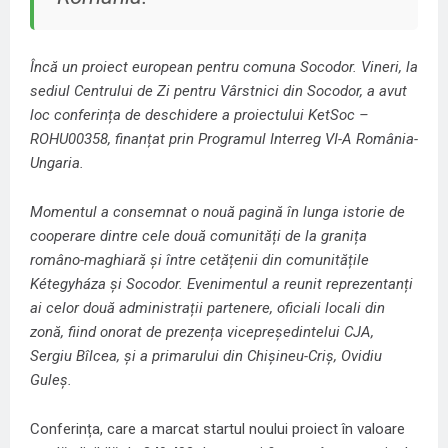
Încă un proiect european pentru comuna Socodor. Vineri, la
sediul Centrului de Zi pentru Vârstnici din Socodor, a avut
loc conferința de deschidere a proiectului KetSoc –
ROHU00358, finanțat prin Programul Interreg VI-A România-
Ungaria.
Momentul a consemnat o nouă pagină în lunga istorie de
cooperare dintre cele două comunități de la granița
româno-maghiară și între cetățenii din comunitățile
Kétegyháza și Socodor. Evenimentul a reunit reprezentanți
ai celor două administrații partenere, oficiali locali din
zonă, fiind onorat de prezența vicepreședintelui CJA,
Sergiu Bîlcea, și a primarului din Chișineu-Criș, Ovidiu
Guleș.
Conferința, care a marcat startul noului proiect în valoare