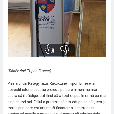
👍
👎
(Rákócziné Tripon Emese)
Primarul din Kétegyháza, Rákócziné Tripon Emese, a
povestit istoria acestui proiect, pe care nimeni nu mai
spera să îl câștige, dat fiind că a fost depus în urmă cu mai
bine de trei ani. Edilul a precizat că era cât pe ce să șteargă
mailul prin care era anunțată finanțarea, pentru că nu
credea că vestile sunt pozitive și pentru că primise deja