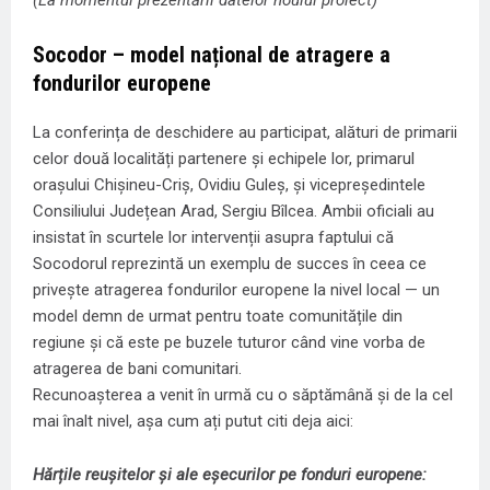
(La momentul prezentării datelor noului proiect)
Socodor – model național de atragere a
fondurilor europene
La conferința de deschidere au participat, alături de primarii
celor două localități partenere și echipele lor, primarul
orașului Chișineu-Criș, Ovidiu Guleș, și vicepreședintele
Consiliului Județean Arad, Sergiu Bîlcea. Ambii oficiali au
insistat în scurtele lor intervenții asupra faptului că
Socodorul reprezintă un exemplu de succes în ceea ce
privește atragerea fondurilor europene la nivel local — un
model demn de urmat pentru toate comunitățile din
regiune și că este pe buzele tuturor când vine vorba de
atragerea de bani comunitari.
Recunoașterea a venit în urmă cu o săptămână și de la cel
mai înalt nivel, așa cum ați putut citi deja aici:
Hărțile reușitelor și ale eșecurilor pe fonduri europene: