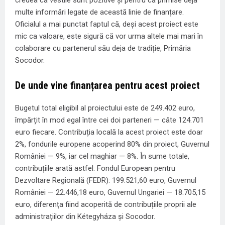
multe informări legate de această linie de finanțare.
Oficialul a mai punctat faptul că, deși acest proiect este
mic ca valoare, este sigură că vor urma altele mai mari în
colaborare cu partenerul său deja de tradiție, Primăria
Socodor.
De unde vine finanțarea pentru acest proiect
Bugetul total eligibil al proiectului este de 249.402 euro,
împărțit în mod egal între cei doi parteneri — câte 124.701
euro fiecare. Contribuția locală la acest proiect este doar
2%, fondurile europene acoperind 80% din proiect, Guvernul
României — 9%, iar cel maghiar — 8%. În sume totale,
contribuțiile arată astfel: Fondul European pentru
Dezvoltare Regională (FEDR): 199.521,60 euro, Guvernul
României — 22.446,18 euro, Guvernul Ungariei — 18.705,15
euro, diferența fiind acoperită de contribuțiile proprii ale
administrațiilor din Kétegyháza și Socodor.