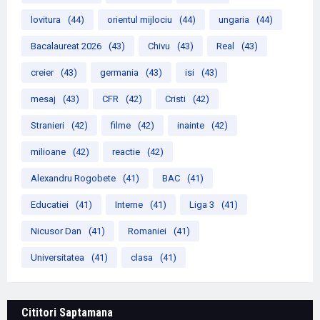
lovitura
(44)
orientul mijlociu
(44)
ungaria
(44)
Bacalaureat 2026
(43)
Chivu
(43)
Real
(43)
creier
(43)
germania
(43)
isi
(43)
mesaj
(43)
CFR
(42)
Cristi
(42)
Stranieri
(42)
filme
(42)
inainte
(42)
milioane
(42)
reactie
(42)
Alexandru Rogobete
(41)
BAC
(41)
Educatiei
(41)
Interne
(41)
Liga 3
(41)
Nicusor Dan
(41)
Romaniei
(41)
Universitatea
(41)
clasa
(41)
Cititori Saptamana