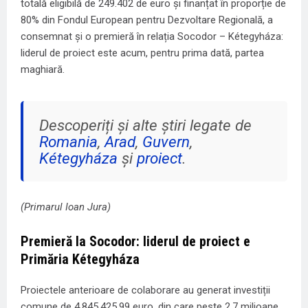
totală eligibilă de 249.402 de euro și finanțat în proporție de
80% din Fondul European pentru Dezvoltare Regională, a
consemnat și o premieră în relația Socodor – Kétegyháza:
liderul de proiect este acum, pentru prima dată, partea
maghiară.
Descoperiți și alte știri legate de
Romania
,
Arad
,
Guvern
,
Kétegyháza
și
proiect
.
(Primarul Ioan Jura)
Premieră la Socodor: liderul de proiect e
Primăria Kétegyháza
Proiectele anterioare de colaborare au generat investiții
comune de 4.845.425,99 euro, din care peste 2,7 milioane