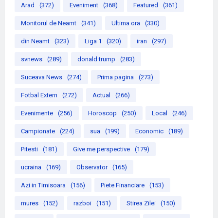
Arad
(372)
Eveniment
(368)
Featured
(361)
Monitorul de Neamt
(341)
Ultima ora
(330)
din Neamt
(323)
Liga 1
(320)
iran
(297)
svnews
(289)
donald trump
(283)
Suceava News
(274)
Prima pagina
(273)
Fotbal Extern
(272)
Actual
(266)
Evenimente
(256)
Horoscop
(250)
Local
(246)
Campionate
(224)
sua
(199)
Economic
(189)
Pitesti
(181)
Give me perspective
(179)
ucraina
(169)
Observator
(165)
Azi in Timisoara
(156)
Piete Financiare
(153)
mures
(152)
razboi
(151)
Stirea Zilei
(150)