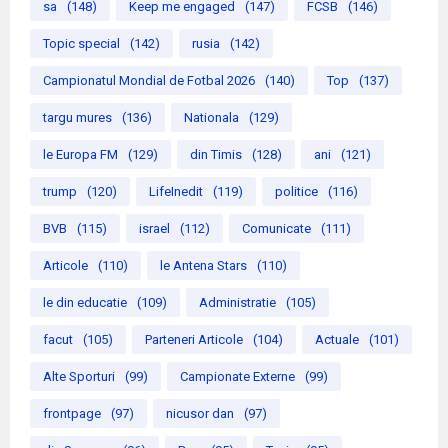
sa
(148)
Keep me engaged
(147)
FCSB
(146)
Topic special
(142)
rusia
(142)
Campionatul Mondial de Fotbal 2026
(140)
Top
(137)
targu mures
(136)
Nationala
(129)
le Europa FM
(129)
din Timis
(128)
ani
(121)
trump
(120)
LifeInedit
(119)
politice
(116)
BVB
(115)
israel
(112)
Comunicate
(111)
Articole
(110)
le Antena Stars
(110)
le din educatie
(109)
Administratie
(105)
facut
(105)
Parteneri Articole
(104)
Actuale
(101)
Alte Sporturi
(99)
Campionate Externe
(99)
frontpage
(97)
nicusor dan
(97)