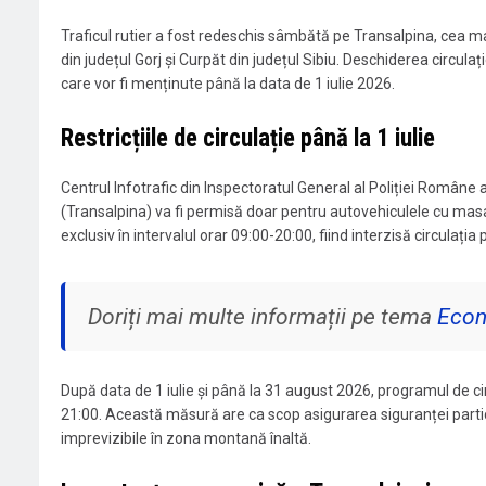
Traficul rutier a fost redeschis sâmbătă pe Transalpina, cea ma
din județul Gorj și Curpăt din județul Sibiu. Deschiderea circul
care vor fi menținute până la data de 1 iulie 2026.
Restricțiile de circulație până la 1 iulie
Centrul Infotrafic din Inspectoratul General al Poliției Române a
(Transalpina) va fi permisă doar pentru autovehiculele cu masa 
exclusiv în intervalul orar 09:00-20:00, fiind interzisă circulația 
Doriți mai multe informații pe tema
Eco
După data de 1 iulie și până la 31 august 2026, programul de cir
21:00. Această măsură are ca scop asigurarea siguranței particip
imprevizibile în zona montană înaltă.