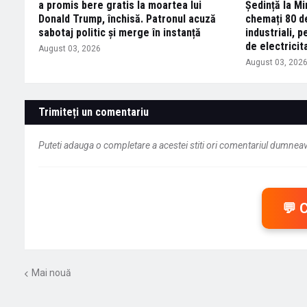
a promis bere gratis la moartea lui
Ședință la Mi
Donald Trump, închisă. Patronul acuză
chemați 80 d
sabotaj politic și merge în instanță
industriali,
de electricit
August 03, 2026
August 03, 202
Trimiteți un comentariu
Puteti adauga o completare a acestei stiti ori comentariul dumneavo
💬 
Mai nouă