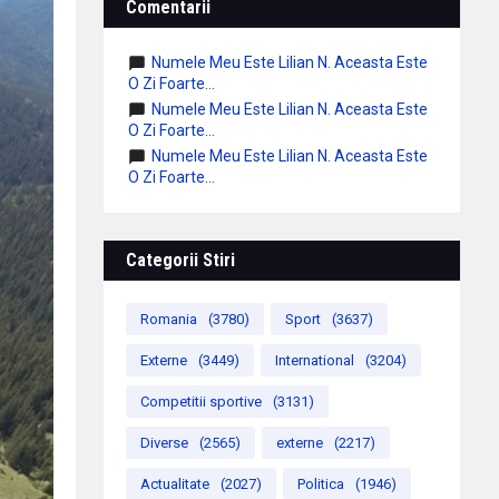
Comentarii
Numele Meu Este Lilian N. Aceasta Este
O Zi Foarte...
Numele Meu Este Lilian N. Aceasta Este
O Zi Foarte...
Numele Meu Este Lilian N. Aceasta Este
O Zi Foarte...
Categorii Stiri
Romania
(3780)
Sport
(3637)
Externe
(3449)
International
(3204)
Competitii sportive
(3131)
Diverse
(2565)
externe
(2217)
Actualitate
(2027)
Politica
(1946)