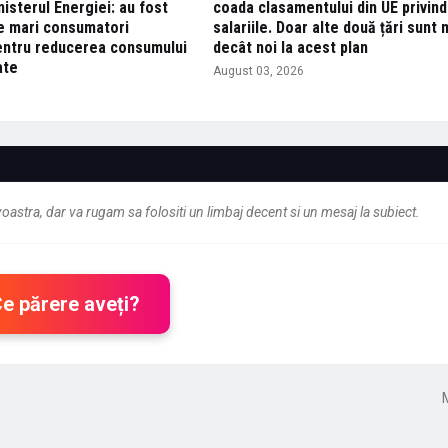
nisterul Energiei: au fost
coada clasamentului din UE privind
e mari consumatori
salariile. Doar alte două țări sunt 
 pentru reducerea consumului
decât noi la acest plan
ate
August 03, 2026
6
astra, dar va rugam sa folositi un limbaj decent si un mesaj la subiect.
Ce părere aveți?