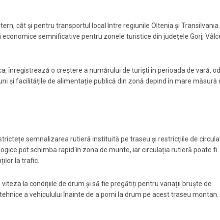
rn, cât și pentru transportul local între regiunile Oltenia și Transilvania.
 economice semnificative pentru zonele turistice din județele Gorj, Vâlc
a, înregistrează o creștere a numărului de turiști în perioada de vară, o
uni și facilitățile de alimentație publică din zonă depind în mare măsură
rictețe semnalizarea rutieră instituită pe traseu și restricțiile de circula
ice pot schimba rapid în zona de munte, iar circulația rutieră poate fi
lor la trafic.
viteza la condițiile de drum și să fie pregătiți pentru variații bruște de
 tehnice a vehiculului înainte de a porni la drum pe acest traseu montan.