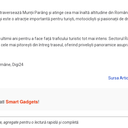
traversează Munții Parâng și atinge cea mai înaltă altitudine din Român
este o atracție importantă pentru turiști, motocicliști și pasionații de d
ltimii ani pentru a face față traficului turistic tot mai intens. Sectorul 
ele mai pitorești din întreg traseul, oferind priveliști panoramice asupr
Române, Digi24
ati
Smart Gadgets
!
re, agregate pentru o lectură rapidă și completă.