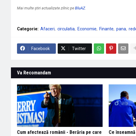
Mai multe știri actualizate zilnic pe
BluAZ
.
Categorie:
Afaceri
circulatia
Economie
Finante
pana
red
Facebook
Twitter
Va Recomandam
Cum afectează românii - Berăria pe care
Ce înseamnă 