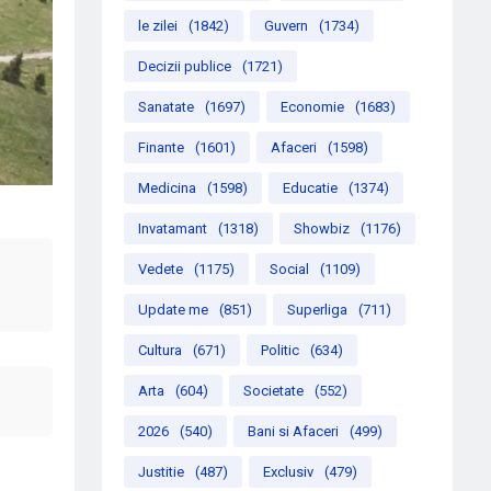
le zilei
(1842)
Guvern
(1734)
Decizii publice
(1721)
Sanatate
(1697)
Economie
(1683)
Finante
(1601)
Afaceri
(1598)
Medicina
(1598)
Educatie
(1374)
Invatamant
(1318)
Showbiz
(1176)
Vedete
(1175)
Social
(1109)
Update me
(851)
Superliga
(711)
Cultura
(671)
Politic
(634)
Arta
(604)
Societate
(552)
2026
(540)
Bani si Afaceri
(499)
Justitie
(487)
Exclusiv
(479)