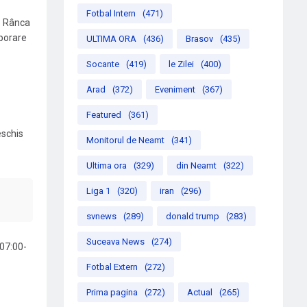
Fotbal Intern
(471)
le Rânca
mporare
ULTIMA ORA
(436)
Brasov
(435)
Socante
(419)
le Zilei
(400)
Arad
(372)
Eveniment
(367)
Featured
(361)
eschis
Monitorul de Neamt
(341)
Ultima ora
(329)
din Neamt
(322)
Liga 1
(320)
iran
(296)
svnews
(289)
donald trump
(283)
Suceava News
(274)
 07:00-
Fotbal Extern
(272)
Prima pagina
(272)
Actual
(265)