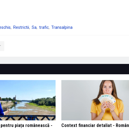
eschis
Restrictii
Sa
trafic
Transalpina
pentru piața românească -
Context financiar detaliat - Români