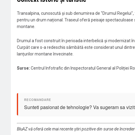
Transalpina, cunoscută și sub denumirea de "Drumul Regelui", 
pentru un drum național. Traseul oferă peisaje spectaculoase și 
montane.
Drumul a fost construit în perioada interbelică și modernizat în u
Curpăt care s-a redeschis sâmbătă este considerat unul dintre c
lanțurilor montane învecinate.
Surse:
Centrul Infotrafic din Inspectoratul General al Poliției 
Sunteti pasionat de tehnologie? Va sugeram sa vizit
BluAZ vă oferă cele mai recente știri pozitive din surse de încrede