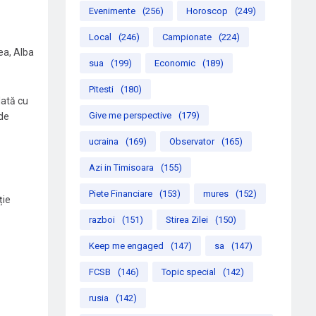
Evenimente
(256)
Horoscop
(249)
Local
(246)
Campionate
(224)
ea, Alba
sua
(199)
Economic
(189)
Pitesti
(180)
dată cu
Give me perspective
(179)
 de
ucraina
(169)
Observator
(165)
Azi in Timisoara
(155)
Piete Financiare
(153)
mures
(152)
ție
razboi
(151)
Stirea Zilei
(150)
Keep me engaged
(147)
sa
(147)
FCSB
(146)
Topic special
(142)
rusia
(142)