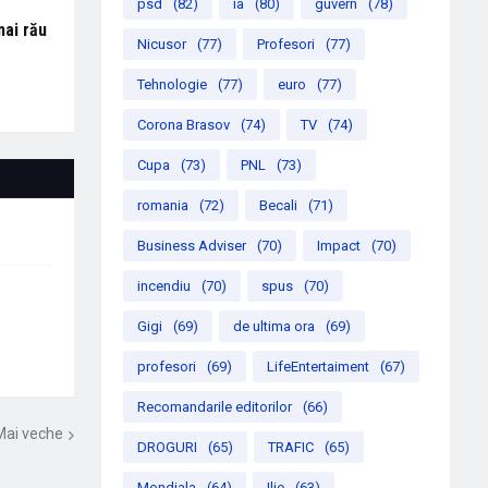
psd
(82)
ia
(80)
guvern
(78)
mai rău
Nicusor
(77)
Profesori
(77)
Tehnologie
(77)
euro
(77)
Corona Brasov
(74)
TV
(74)
Cupa
(73)
PNL
(73)
romania
(72)
Becali
(71)
Business Adviser
(70)
Impact
(70)
incendiu
(70)
spus
(70)
Gigi
(69)
de ultima ora
(69)
profesori
(69)
LifeEntertaiment
(67)
Recomandarile editorilor
(66)
Mai veche
DROGURI
(65)
TRAFIC
(65)
Mondiala
(64)
Ilie
(63)