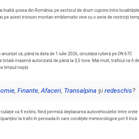
i înaltă șosea din România, pe sectorul de drum cuprins între localități
ației pe acest tronson montan emblematic vine cu o serie de restricții te
 anunțat că, până la data de 1 iulie 2026, circulația rutieră pe DN 67C
totală maximă autorizată de până la 3,5 tone. Mai mult, traficul va fi d
pe timpul nopții.
nomie
,
Finante
,
Afaceri
,
Transalpina
și
redeschis
?
culație va fi extins, fiind permisă deplasarea autovehiculelor între orele
anților la trafic în perioada în care condițiile meteorologice pot fi încă