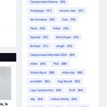
Campionate Externe
(99)
frontpage
(97)
nicusor dan
(97)
din Suceava
(96)
Dan
(95)
Tenis
(95)
Video
(95)
Special
(93)
ilie bolojan
(93)
Bolojan
(91)
single
(90)
Campionatul Mondial 2026
(89)
video
(89)
PSD
(88)
Videoclipuri
(88)
videoclip
(88)
accident
(86)
Gigi Becali
(85)
Liga Campionilor
(84)
SUA
(84)
clip
(84)
cultura stiinta
(84)
a, la