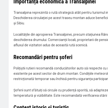
Importanța economică a Transalpinei
Transalpina reprezintă o rută strategică atât pentru turismul inte
Deschiderea circulației pe acest traseu montan aduce beneficii
și Sibiu.
Localitățile din apropierea Transalpinei, precum stațiunea Rânc
deschiderea drumului. Comercianții locali, proprietarii de pensi
afluxul de vizitatori adus de această rută scenică.
Recomandări pentru șoferi
Polițiștii rutieri recomandă conducătorilor auto să respecte cu st
existente pe acest sector de drum montan. Condițiile meteorolog
restricționată temporar sau închisă pentru siguranța participanți
Șoferii sunt sfătuiți să circule cu prudență sporită, să adapteze 
temperatură și vizibilitate. Este recomandată verificarea stării
Context istoric și turistic