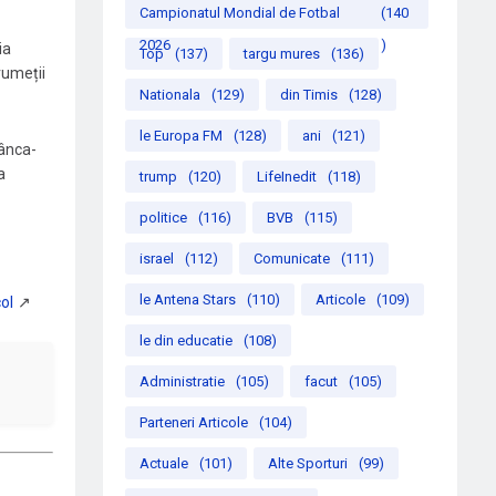
Campionatul Mondial de Fotbal
(140
2026
)
ia
Top
(137)
targu mures
(136)
rumeții
Nationala
(129)
din Timis
(128)
le Europa FM
(128)
ani
(121)
Rânca-
a
trump
(120)
LifeInedit
(118)
politice
(116)
BVB
(115)
israel
(112)
Comunicate
(111)
le Antena Stars
(110)
Articole
(109)
le din educatie
(108)
Administratie
(105)
facut
(105)
Parteneri Articole
(104)
Actuale
(101)
Alte Sporturi
(99)