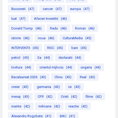
Bucuresti
(47)
cancer
(47)
europa
(47)
luat
(47)
Afaceri Investitii
(46)
Donald Trump
(46)
Radu
(46)
Roman
(46)
istorie
(46)
noua
(46)
CulturaMedia
(45)
INTERVENTII
(45)
RISC
(45)
bani
(45)
petrol
(45)
Sa
(44)
declaratii
(44)
lovitura
(44)
orientul mijlociu
(44)
ungaria
(44)
Bacalaureat 2026
(43)
Chivu
(43)
Real
(43)
creier
(43)
germania
(43)
isi
(43)
mesaj
(43)
CFR
(42)
Cristi
(42)
filme
(42)
inainte
(42)
milioane
(42)
reactie
(42)
Alexandru Rogobete
(41)
BAC
(41)