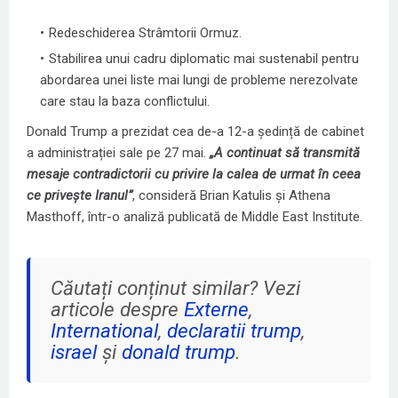
Redeschiderea Strâmtorii Ormuz
.
Stabilirea unui cadru diplomatic mai sustenabil pentru
abordarea unei liste mai lungi de probleme nerezolvate
care stau la baza conflictului.
Donald Trump a prezidat
cea de-a 12-a ședință de cabinet
a administrației
sale pe 27 mai.
„A continuat să transmită
mesaje contradictorii cu privire la calea de urmat în ceea
ce privește Iranul”
, consideră Brian Katulis și Athena
Masthoff, într-o analiză publicată de
Middle East Institute
.
Căutați conținut similar? Vezi
articole despre
Externe
,
International
,
declaratii trump
,
israel
și
donald trump
.