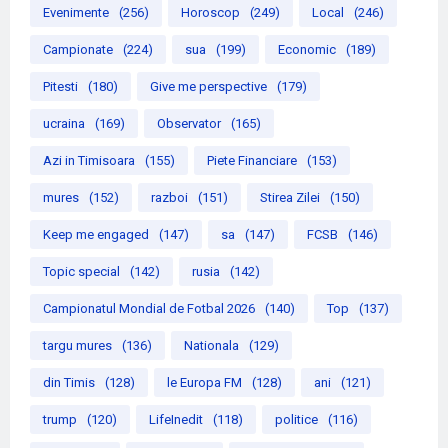
Evenimente
(256)
Horoscop
(249)
Local
(246)
Campionate
(224)
sua
(199)
Economic
(189)
Pitesti
(180)
Give me perspective
(179)
ucraina
(169)
Observator
(165)
Azi in Timisoara
(155)
Piete Financiare
(153)
mures
(152)
razboi
(151)
Stirea Zilei
(150)
Keep me engaged
(147)
sa
(147)
FCSB
(146)
Topic special
(142)
rusia
(142)
Campionatul Mondial de Fotbal 2026
(140)
Top
(137)
targu mures
(136)
Nationala
(129)
din Timis
(128)
le Europa FM
(128)
ani
(121)
trump
(120)
LifeInedit
(118)
politice
(116)