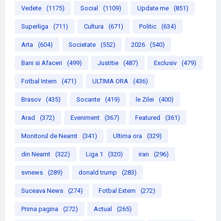
Vedete
(1175)
Social
(1109)
Update me
(851)
Superliga
(711)
Cultura
(671)
Politic
(634)
Arta
(604)
Societate
(552)
2026
(540)
Bani si Afaceri
(499)
Justitie
(487)
Exclusiv
(479)
Fotbal Intern
(471)
ULTIMA ORA
(436)
Brasov
(435)
Socante
(419)
le Zilei
(400)
Arad
(372)
Eveniment
(367)
Featured
(361)
Monitorul de Neamt
(341)
Ultima ora
(329)
din Neamt
(322)
Liga 1
(320)
iran
(296)
svnews
(289)
donald trump
(283)
Suceava News
(274)
Fotbal Extern
(272)
Prima pagina
(272)
Actual
(265)