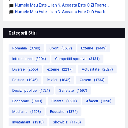
Numele Meu Este Lilian N. Aceasta Este O Zi Foarte...
Numele Meu Este Lilian N. Aceasta Este O Zi Foarte...
Categorii Stiri
Romania
(3780)
Sport
(3637)
Externe
(3449)
International
(3204)
Competitii sportive
(3131)
Diverse
(2565)
externe
(2217)
Actualitate
(2027)
Politica
(1946)
le zilei
(1842)
Guvern
(1734)
Decizii publice
(1721)
Sanatate
(1697)
Economie
(1683)
Finante
(1601)
Afaceri
(1598)
Medicina
(1598)
Educatie
(1374)
Invatamant
(1318)
Showbiz
(1176)