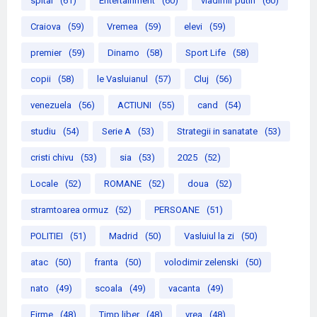
spital
(61)
Entertainment
(60)
vladimir putin
(60)
Craiova
(59)
Vremea
(59)
elevi
(59)
premier
(59)
Dinamo
(58)
Sport Life
(58)
copii
(58)
le Vasluianul
(57)
Cluj
(56)
venezuela
(56)
ACTIUNI
(55)
cand
(54)
studiu
(54)
Serie A
(53)
Strategii in sanatate
(53)
cristi chivu
(53)
sia
(53)
2025
(52)
Locale
(52)
ROMANE
(52)
doua
(52)
stramtoarea ormuz
(52)
PERSOANE
(51)
POLITIEI
(51)
Madrid
(50)
Vasluiul la zi
(50)
atac
(50)
franta
(50)
volodimir zelenski
(50)
nato
(49)
scoala
(49)
vacanta
(49)
Firme
(48)
Timp liber
(48)
vrea
(48)