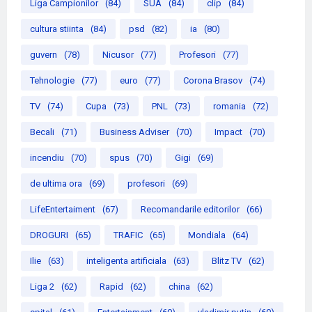
Liga Campionilor
(84)
SUA
(84)
clip
(84)
cultura stiinta
(84)
psd
(82)
ia
(80)
guvern
(78)
Nicusor
(77)
Profesori
(77)
Tehnologie
(77)
euro
(77)
Corona Brasov
(74)
TV
(74)
Cupa
(73)
PNL
(73)
romania
(72)
Becali
(71)
Business Adviser
(70)
Impact
(70)
incendiu
(70)
spus
(70)
Gigi
(69)
de ultima ora
(69)
profesori
(69)
LifeEntertaiment
(67)
Recomandarile editorilor
(66)
DROGURI
(65)
TRAFIC
(65)
Mondiala
(64)
Ilie
(63)
inteligenta artificiala
(63)
Blitz TV
(62)
Liga 2
(62)
Rapid
(62)
china
(62)