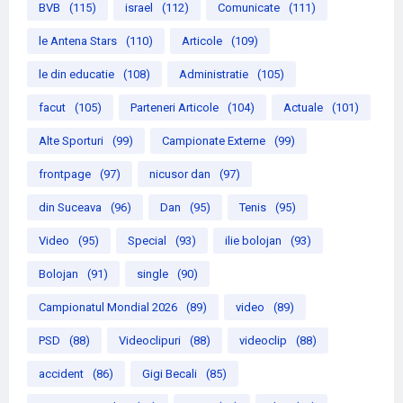
BVB
(115)
israel
(112)
Comunicate
(111)
le Antena Stars
(110)
Articole
(109)
le din educatie
(108)
Administratie
(105)
facut
(105)
Parteneri Articole
(104)
Actuale
(101)
Alte Sporturi
(99)
Campionate Externe
(99)
frontpage
(97)
nicusor dan
(97)
din Suceava
(96)
Dan
(95)
Tenis
(95)
Video
(95)
Special
(93)
ilie bolojan
(93)
Bolojan
(91)
single
(90)
Campionatul Mondial 2026
(89)
video
(89)
PSD
(88)
Videoclipuri
(88)
videoclip
(88)
accident
(86)
Gigi Becali
(85)