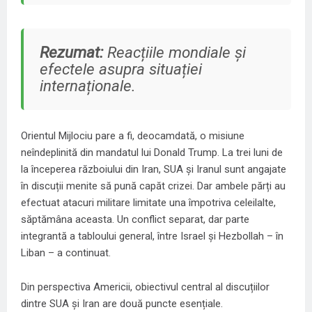
Rezumat:
Reacțiile mondiale și
efectele asupra situației
internaționale.
Orientul Mijlociu
pare a fi, deocamdată, o misiune
neîndeplinită din mandatul lui
Donald Trump
. La trei luni de
la începerea războiului din Iran, SUA și Iranul sunt angajate
în discuții menite să pună capăt crizei. Dar
ambele părți au
efectuat atacuri militare limitate
una împotriva celeilalte,
săptămâna aceasta. Un conflict separat, dar parte
integrantă a tabloului general, între Israel și Hezbollah – în
Liban – a continuat.
Din perspectiva Americii, obiectivul central al discuțiilor
dintre SUA și Iran are două puncte esențiale.