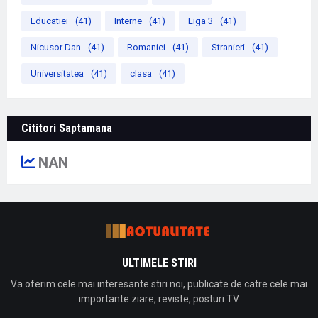
Educatiei
(41)
Interne
(41)
Liga 3
(41)
Nicusor Dan
(41)
Romaniei
(41)
Stranieri
(41)
Universitatea
(41)
clasa
(41)
Cititori Saptamana
NAN
ULTIMELE STIRI
Va oferim cele mai interesante stiri noi, publicate de catre cele mai
importante ziare, reviste, posturi TV.