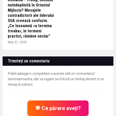
neîndeplinită în Orientul
Mijlociu? Mesajele
contradictorii ale liderului
SUA creează confuzie.
„Ce înseamnă «a termina
treaba», în termeni
practici, rămâne neclar”
May 31, 2026
Trimiteți un comentariu
Puteti adauga o completare a acestei stiti ori comentariul
dumneavoastra, dar va rugam sa folositi un limbaj decent si un
mesaj la subiect.
💬 Ce părere aveți?