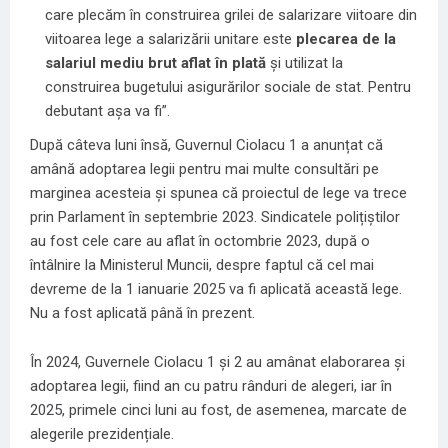
care plecăm în construirea grilei de salarizare viitoare din
viitoarea lege a salarizării unitare este
plecarea de la
salariul mediu brut aflat în plată
și utilizat la
construirea bugetului asigurărilor sociale de stat. Pentru
debutant așa va fi”.
După câteva luni însă, Guvernul Ciolacu 1 a anunțat că
amână adoptarea legii pentru mai multe consultări pe
marginea acesteia și spunea că proiectul de lege va trece
prin Parlament în septembrie 2023. Sindicatele polițiștilor
au fost cele care au aflat în octombrie 2023, după o
întâlnire la Ministerul Muncii, despre faptul că cel mai
devreme de la 1 ianuarie 2025 va fi aplicată această lege.
Nu a fost aplicată până în prezent.
În 2024, Guvernele Ciolacu 1 și 2 au amânat elaborarea și
adoptarea legii, fiind an cu patru rânduri de alegeri, iar în
2025, primele cinci luni au fost, de asemenea, marcate de
alegerile prezidențiale.