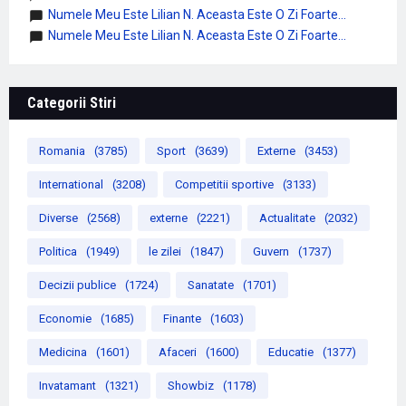
Numele Meu Este Lilian N. Aceasta Este O Zi Foarte...
Numele Meu Este Lilian N. Aceasta Este O Zi Foarte...
Categorii Stiri
Romania
(3785)
Sport
(3639)
Externe
(3453)
International
(3208)
Competitii sportive
(3133)
Diverse
(2568)
externe
(2221)
Actualitate
(2032)
Politica
(1949)
le zilei
(1847)
Guvern
(1737)
Decizii publice
(1724)
Sanatate
(1701)
Economie
(1685)
Finante
(1603)
Medicina
(1601)
Afaceri
(1600)
Educatie
(1377)
Invatamant
(1321)
Showbiz
(1178)