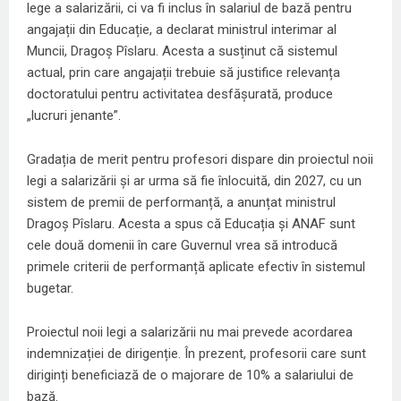
lege a salarizării, ci va fi inclus în salariul de bază pentru
angajații din Educație, a declarat ministrul interimar al
Muncii, Dragoș Pîslaru. Acesta a susținut că sistemul
actual, prin care angajații trebuie să justifice relevanța
doctoratului pentru activitatea desfășurată, produce
„lucruri jenante”.
Gradația de merit pentru profesori dispare din proiectul noii
legi a salarizării și ar urma să fie înlocuită, din 2027, cu un
sistem de premii de performanță, a anunțat ministrul
Dragoș Pîslaru. Acesta a spus că Educația și ANAF sunt
cele două domenii în care Guvernul vrea să introducă
primele criterii de performanță aplicate efectiv în sistemul
bugetar.
Proiectul noii legi a salarizării nu mai prevede acordarea
indemnizației de dirigenție. În prezent, profesorii care sunt
diriginți beneficiază de o majorare de 10% a salariului de
bază.