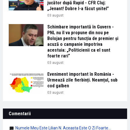
jucător după Rapid - CFR Cluj:
„Jenant! Dobre l-a făcut șnitel”
03 august
Schimbare importantă în Guvern -
PNL nu îl va propune din nou pe
Bolojan pentru funcția de premier și
acuză o campanie împotriva
acestuia: „Politicienii ca el sunt
foarte rari”
03 august
Eveniment important în România -
Urmează zile fierbinți. Neamțul, sub
cod galben
03 august
Comentarii
Numele Meu Este Lilian N. Aceasta Este O Zi Foarte...