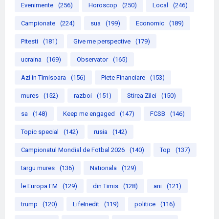
Evenimente
(256)
Horoscop
(250)
Local
(246)
Campionate
(224)
sua
(199)
Economic
(189)
Pitesti
(181)
Give me perspective
(179)
ucraina
(169)
Observator
(165)
Azi in Timisoara
(156)
Piete Financiare
(153)
mures
(152)
razboi
(151)
Stirea Zilei
(150)
sa
(148)
Keep me engaged
(147)
FCSB
(146)
Topic special
(142)
rusia
(142)
Campionatul Mondial de Fotbal 2026
(140)
Top
(137)
targu mures
(136)
Nationala
(129)
le Europa FM
(129)
din Timis
(128)
ani
(121)
trump
(120)
LifeInedit
(119)
politice
(116)