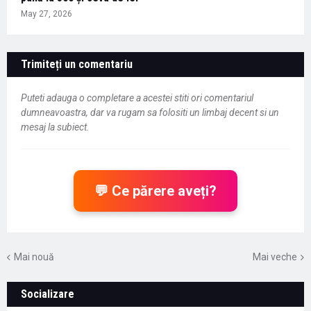
May 27, 2026
Trimiteți un comentariu
Puteti adauga o completare a acestei stiti ori comentariul
dumneavoastra, dar va rugam sa folositi un limbaj decent si un
mesaj la subiect.
💬 Ce părere aveți?
Mai nouă
Mai veche
Socializare