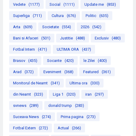
Vedete
(1177)
Social
(1111)
Update me
(853)
Superliga
(711)
Cultura
(676)
Politic
(635)
Arta
(609)
Societate
(554)
2026
(542)
Bani si Afaceri
(501)
Justitie
(488)
Exclusiv
(480)
Fotbal Intern
(471)
ULTIMA ORA
(437)
Brasov
(435)
Socante
(420)
le Zilei
(400)
Arad
(372)
Eveniment
(368)
Featured
(361)
Monitorul de Neamt
(341)
Ultima ora
(330)
din Neamt
(323)
Liga 1
(320)
iran
(297)
svnews
(289)
donald trump
(283)
Suceava News
(274)
Prima pagina
(273)
Fotbal Extern
(272)
Actual
(266)