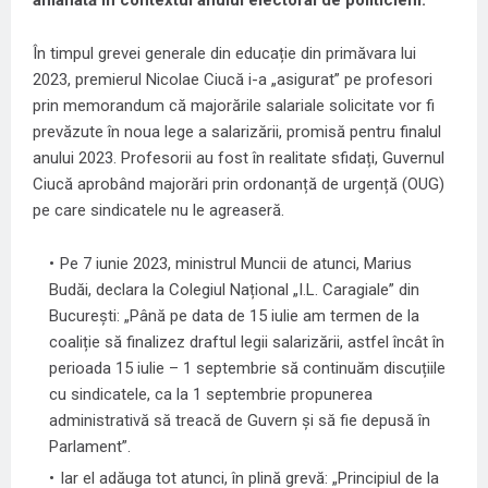
În timpul grevei generale din educație din primăvara lui
2023, premierul Nicolae Ciucă i-a „asigurat” pe profesori
prin memorandum că majorările salariale solicitate vor fi
prevăzute în noua lege a salarizării, promisă pentru finalul
anului 2023. Profesorii au fost în realitate sfidați, Guvernul
Ciucă aprobând majorări prin ordonanță de urgență (OUG)
pe care sindicatele nu le agreaseră.
Pe 7 iunie 2023, ministrul Muncii de atunci, Marius
Budăi, declara la Colegiul Național „I.L. Caragiale” din
București: „Până pe data de 15 iulie am termen de la
coaliție să finalizez draftul legii salarizării, astfel încât în
perioada 15 iulie – 1 septembrie să continuăm discuțiile
cu sindicatele, ca la 1 septembrie propunerea
administrativă să treacă de Guvern și să fie depusă în
Parlament”.
Iar el adăuga tot atunci, în plină grevă: „Principiul de la