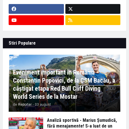
Stiri Populare
Eveniment important în România -
Constantin Popovici, de la CSM Bacău, a
câștigat etapa Red Bull Cliff Diving
World Series de la Mostar
de
Reporter
-
03 august
Analiză sportivă - Marius Șumudică,
fără menajamente! S-a luat de un