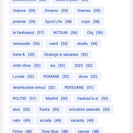
Craiova
(59)
Dinamo
(59)
Vremea
(59)
premier
(59)
Sport Life
(58)
copii
(58)
le Vasluianul
(57)
ACTIUNI
(56)
Cluj
(56)
venezuela
(56)
cand
(54)
studiu
(54)
Serie A
(53)
Strategii in sanatate
(53)
cristi chivu
(53)
sia
(53)
2025
(52)
Locale
(52)
ROMANE
(52)
doua
(52)
stramtoarea ormuz
(52)
PERSOANE
(51)
POLITIEI
(51)
Madrid
(50)
Vasluiul la zi
(50)
atac
(50)
franta
(50)
volodimir zelenski
(50)
nato
(49)
scoala
(49)
vacanta
(49)
Firme
(48)
Timp liber
(48)
cancer
(48)