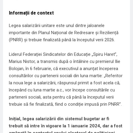
Informații de context
Legea salarizării unitare este unul dintre jaloanele
importante din Planul Național de Redresare și Reziliență
(PNRR) și trebuie finalizată până la începutul verii 2026.
Liderul Federației Sindicatelor din Educație „Spiru Haret”,
Marius Nistor, a transmis după o întâlnire cu premierul Ilie
Bolojan, în 6 februarie, că executivul a anunțat începerea
consultărilor cu partenerii sociali din luna martie: „Referitor
la noua lege a salarizării, răspunsul primit a fost acela că,
începând cu luna martie a.c., vor începe consultările cu
partenerii sociali, asta pentru că până la începutul verii
trebuie să fie finalizată, fiind o condiție impusă prin PNRR”.
Inițial, legea salarizării din sistemul bugetar ar fi
trebuit să intre în vigoare la 1 ianuarie 2024, dar a fost
amânată în contextul anului electoral de politicieni.