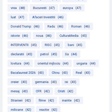
vrea
(48)
Bucuresti
(47)
europa
(47)
luat
(47)
Afaceri Investitii
(46)
Donald Trump
(46)
Radu
(46)
Roman
(46)
istorie
(46)
noua
(46)
CulturaMedia
(45)
INTERVENTII
(45)
RISC
(45)
bani
(45)
declaratii
(45)
petrol
(45)
Sa
(44)
lovitura
(44)
orientul mijlociu
(44)
ungaria
(44)
Bacalaureat 2026
(43)
Chivu
(43)
Real
(43)
creier
(43)
germania
(43)
isi
(43)
mesaj
(43)
CFR
(42)
Cristi
(42)
Stranieri
(42)
filme
(42)
inainte
(42)
milioane
(42)
reactie
(42)