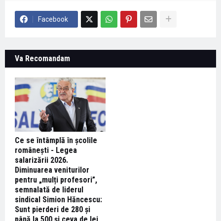
Facebook
Va Recomandam
Ce se întâmplă în școlile
românești - Legea
salarizării 2026.
Diminuarea veniturilor
pentru „mulți profesori”,
semnalată de liderul
sindical Simion Hăncescu:
Sunt pierderi de 280 și
până la 500 și ceva de lei