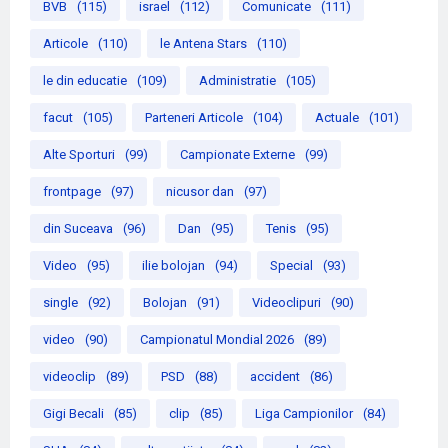
BVB
(115)
israel
(112)
Comunicate
(111)
Articole
(110)
le Antena Stars
(110)
le din educatie
(109)
Administratie
(105)
facut
(105)
Parteneri Articole
(104)
Actuale
(101)
Alte Sporturi
(99)
Campionate Externe
(99)
frontpage
(97)
nicusor dan
(97)
din Suceava
(96)
Dan
(95)
Tenis
(95)
Video
(95)
ilie bolojan
(94)
Special
(93)
single
(92)
Bolojan
(91)
Videoclipuri
(90)
video
(90)
Campionatul Mondial 2026
(89)
videoclip
(89)
PSD
(88)
accident
(86)
Gigi Becali
(85)
clip
(85)
Liga Campionilor
(84)