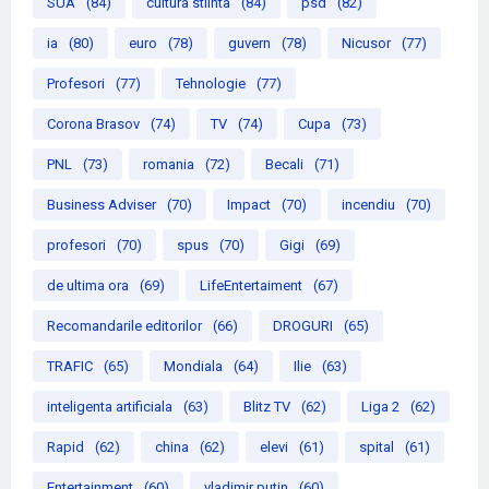
SUA
(84)
cultura stiinta
(84)
psd
(82)
ia
(80)
euro
(78)
guvern
(78)
Nicusor
(77)
Profesori
(77)
Tehnologie
(77)
Corona Brasov
(74)
TV
(74)
Cupa
(73)
PNL
(73)
romania
(72)
Becali
(71)
Business Adviser
(70)
Impact
(70)
incendiu
(70)
profesori
(70)
spus
(70)
Gigi
(69)
de ultima ora
(69)
LifeEntertaiment
(67)
Recomandarile editorilor
(66)
DROGURI
(65)
TRAFIC
(65)
Mondiala
(64)
Ilie
(63)
inteligenta artificiala
(63)
Blitz TV
(62)
Liga 2
(62)
Rapid
(62)
china
(62)
elevi
(61)
spital
(61)
Entertainment
(60)
vladimir putin
(60)