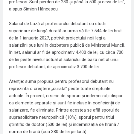
profesori. Sunt pierderi de 280 și până la 500 și ceva de lei”,
a spus Simion Hăncescu.
Salariul de bază al profesorului debutant cu studii
superioare de lungă durată ar urma să fie 7.544 de lei brut
de la 1 ianuarie 2027, potrivit proiectului noii legi a
salarizării pus luni în dezbatere publică de Ministerul Muncii.
În net, salariul ar fi de aproximativ 4.400 de lei, cu circa 700
de lei peste nivelul actual al salariului de bază net al unui
profesor debutant, de aproximativ 3.700 de lei.
Atenție: suma propusă pentru profesorul debutant nu
reprezintă o creștere „curată” peste toate drepturile
actuale. În proiect, o serie de sporuri și indemnizații dispar
ca elemente separate și sunt fie incluse în coeficienții de
salarizare, fie eliminate. Printre acestea se află sporul de
suprasolicitare neuropsihică (10%), sporul pentru titlul
științific de doctor (500 de lei) și indemnizația de hrană /
norma de hrană (cca 380 de lei pe lună).