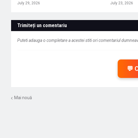
July 29, 2026
July 23, 2026
Trimiteți un comentariu
Puteti adauga o completare a acestei stiti ori comentariul dumneavo
💬 
Mai nouă