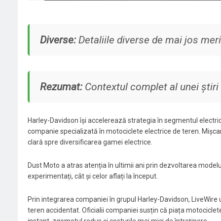
Diverse:
Detaliile diverse de mai jos meri
Rezumat:
Contextul complet al unei știri 
Harley-Davidson își accelerează strategia în segmentul electric
companie specializată în motociclete electrice de teren. Mișcar
clară spre diversificarea gamei electrice.
Dust Moto a atras atenția în ultimii ani prin dezvoltarea modelul
experimentați, cât și celor aflați la început.
Prin integrarea companiei în grupul Harley-Davidson, LiveWire
teren accidentat. Oficialii companiei susțin că piața motociclet