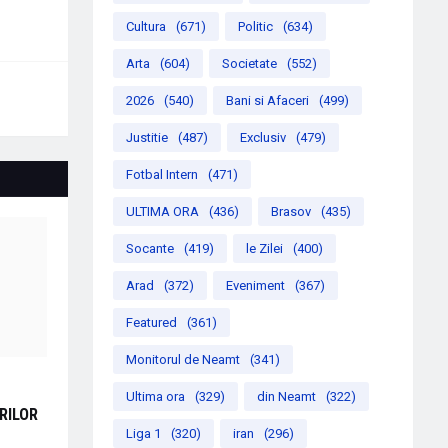
Cultura
(671)
Politic
(634)
Arta
(604)
Societate
(552)
2026
(540)
Bani si Afaceri
(499)
Justitie
(487)
Exclusiv
(479)
Fotbal Intern
(471)
ULTIMA ORA
(436)
Brasov
(435)
Socante
(419)
le Zilei
(400)
Arad
(372)
Eveniment
(367)
Featured
(361)
Monitorul de Neamt
(341)
Ultima ora
(329)
din Neamt
(322)
RILOR
Liga 1
(320)
iran
(296)