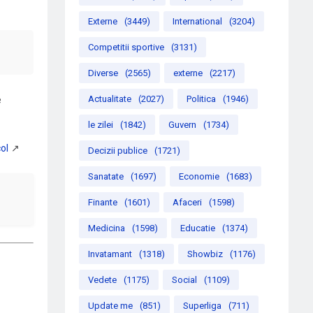
Externe
(3449)
International
(3204)
Competitii sportive
(3131)
Diverse
(2565)
externe
(2217)
Actualitate
(2027)
Politica
(1946)
e
le zilei
(1842)
Guvern
(1734)
Decizii publice
(1721)
Sanatate
(1697)
Economie
(1683)
Finante
(1601)
Afaceri
(1598)
Medicina
(1598)
Educatie
(1374)
Invatamant
(1318)
Showbiz
(1176)
Vedete
(1175)
Social
(1109)
Update me
(851)
Superliga
(711)