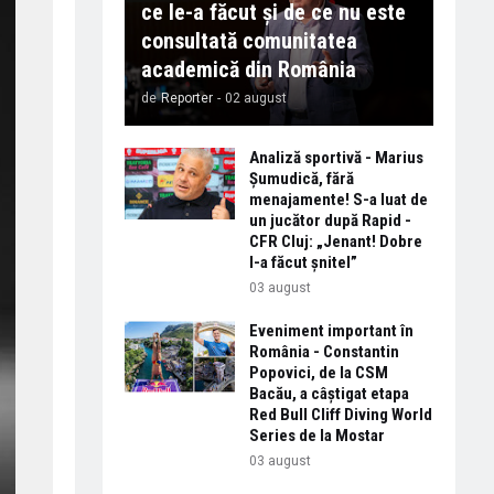
ce le-a făcut și de ce nu este
consultată comunitatea
academică din România
de
Reporter
-
02 august
Analiză sportivă - Marius
Șumudică, fără
menajamente! S-a luat de
un jucător după Rapid -
CFR Cluj: „Jenant! Dobre
l-a făcut șnitel”
03 august
Eveniment important în
România - Constantin
Popovici, de la CSM
Bacău, a câștigat etapa
Red Bull Cliff Diving World
Series de la Mostar
03 august