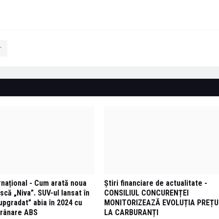
rnațional - Cum arată noua
Știri financiare de actualitate -
că „Niva”. SUV-ul lansat în
CONSILIUL CONCURENȚEI
upgradat” abia în 2024 cu
MONITORIZEAZĂ EVOLUȚIA PREȚU
frânare ABS
LA CARBURANȚI