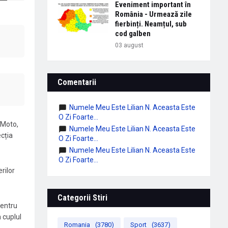
Eveniment important în
România - Urmează zile
fierbinți. Neamțul, sub
cod galben
03 august
Comentarii
Numele Meu Este Lilian N. Aceasta Este
O Zi Foarte...
 Moto,
Numele Meu Este Lilian N. Aceasta Este
cția
O Zi Foarte...
Numele Meu Este Lilian N. Aceasta Este
O Zi Foarte...
rilor
Categorii Stiri
pentru
 cuplul
Romania
(3780)
Sport
(3637)