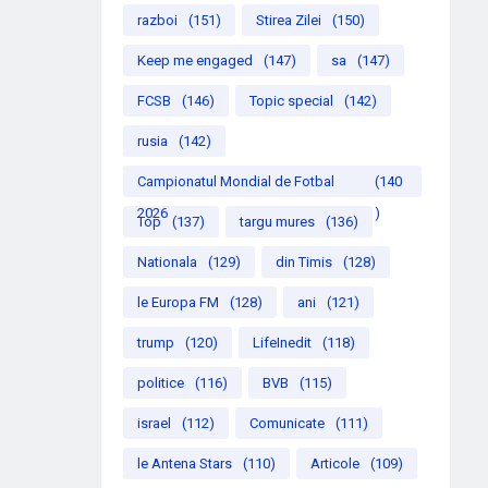
razboi
(151)
Stirea Zilei
(150)
Keep me engaged
(147)
sa
(147)
FCSB
(146)
Topic special
(142)
rusia
(142)
Campionatul Mondial de Fotbal
(140
2026
)
Top
(137)
targu mures
(136)
Nationala
(129)
din Timis
(128)
le Europa FM
(128)
ani
(121)
trump
(120)
LifeInedit
(118)
politice
(116)
BVB
(115)
israel
(112)
Comunicate
(111)
le Antena Stars
(110)
Articole
(109)