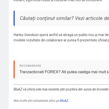
instant, zgomotul redus și costurile mai mici de întreținere.
Căutați conținut similar? Vezi articole 
Harley-Davidson speră astfel să atragă un public nou și mai tân
modele rezultate din colaborare ar putea fi prezentate oficial p
Tranzactionati FOREX? Ati putea castiga mai mult si 
BluAZ vă oferă cele mai recente știri pozitive din surse de încrede
Mai multe știri actualizate zilnic pe
BluAZ
.