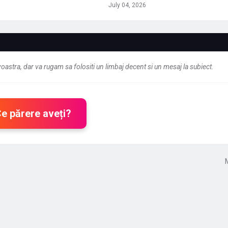
July 04, 2026
astra, dar va rugam sa folositi un limbaj decent si un mesaj la subiect.
Ce părere aveți?