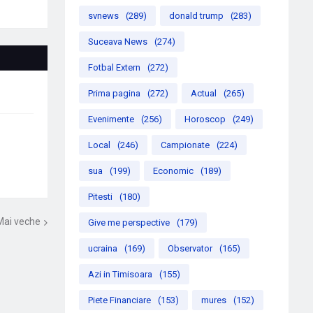
svnews
(289)
donald trump
(283)
Suceava News
(274)
Fotbal Extern
(272)
Prima pagina
(272)
Actual
(265)
Evenimente
(256)
Horoscop
(249)
Local
(246)
Campionate
(224)
sua
(199)
Economic
(189)
Pitesti
(180)
Mai veche
Give me perspective
(179)
ucraina
(169)
Observator
(165)
Azi in Timisoara
(155)
Piete Financiare
(153)
mures
(152)