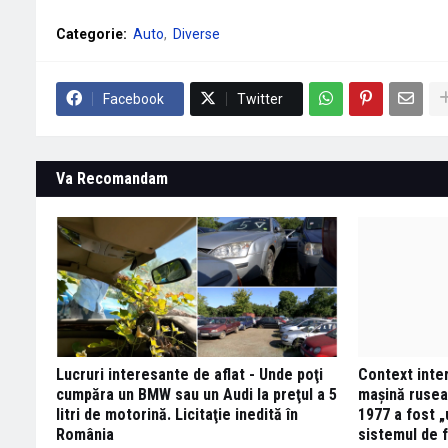
Categorie:
Auto
Diverse
Facebook
Twitter
Va Recomandam
Lucruri interesante de aflat - Unde poţi
Context inte
cumpăra un BMW sau un Audi la preţul a 5
mașină ruseas
litri de motorină. Licitaţie inedită în
1977 a fost „
România
sistemul de 