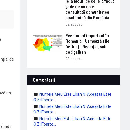
le-a făcut, de ce le-a făcut
și de ce nu este
consultată comunitatea
academică din România
02 august
Eveniment important în
a
România - Urmează zile
fierbinți. Neamțul, sub
cod galben
nțial de
03 august
Comentarii
ează un
Numele Meu Este Lilian N. Aceasta Este
O Zi Foarte...
Numele Meu Este Lilian N. Aceasta Este
O Zi Foarte...
Numele Meu Este Lilian N. Aceasta Este
O Zi Foarte...
extinde