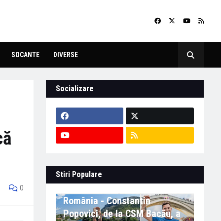
SOCANTE
DIVERSE
Socializare
că
Stiri Populare
Eveniment important în
0
România - Constantin
Popovici, de la CSM Bacău, a