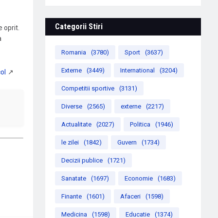
Categorii Stiri
 oprit.
a
Romania
(3780)
Sport
(3637)
Externe
(3449)
International
(3204)
Competitii sportive
(3131)
Diverse
(2565)
externe
(2217)
Actualitate
(2027)
Politica
(1946)
le zilei
(1842)
Guvern
(1734)
Decizii publice
(1721)
Sanatate
(1697)
Economie
(1683)
Finante
(1601)
Afaceri
(1598)
Medicina
(1598)
Educatie
(1374)