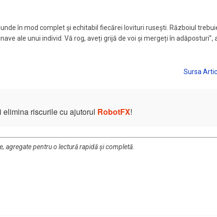
de în mod complet și echitabil fiecărei lovituri rusești. Războiul trebuie
e ale unui individ. Vă rog, aveți grijă de voi și mergeți în adăposturi”, 
elimina riscurile cu ajutorul
RobotFX
!
re, agregate pentru o lectură rapidă și completă.