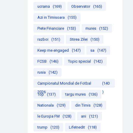
ucraina
(169)
Observator
(165)
Azi in Timisoara
(155)
Piete Financiare
(153)
mures
(152)
razboi
(151)
Stirea Zilei
(150)
Keep me engaged
(147)
sa
(147)
FCSB
(146)
Topic special
(142)
rusia
(142)
Campionatul Mondial de Fotbal
(140
2026
)
Top
(137)
targu mures
(136)
Nationala
(129)
din Timis
(128)
le Europa FM
(128)
ani
(121)
trump
(120)
LifeInedit
(118)