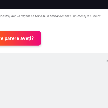
astra, dar va rugam sa folositi un limbaj decent si un mesaj la subiect.
Ce părere aveți?