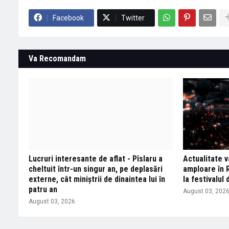
Facebook
Twitter
Va Recomandam
Lucruri interesante de aflat - Pîslaru a
Actualitate 
cheltuit într-un singur an, pe deplasări
amploare în R
externe, cât miniștrii de dinaintea lui în
la festivalul 
patru an
August 03, 202
August 03, 2026