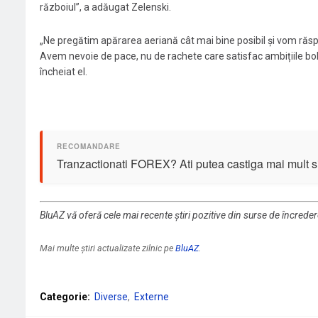
războiul”, a adăugat Zelenski.
„Ne pregătim apărarea aeriană cât mai bine posibil și vom răspun
Avem nevoie de pace, nu de rachete care satisfac ambițiile bolnav
încheiat el.
Tranzactionati FOREX? Ati putea castiga mai mult si 
BluAZ vă oferă cele mai recente știri pozitive din surse de încrede
Mai multe știri actualizate zilnic pe
BluAZ
.
Categorie:
Diverse
Externe