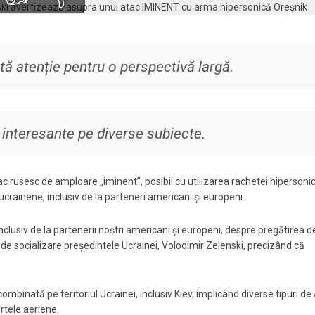
tă atenție pentru o perspectivă largă.
i interesante pe diverse subiecte.
ac rusesc de amploare „iminent”, posibil cu utilizarea rachetei hipersoni
i ucrainene, inclusiv de la parteneri americani și europeni.
inclusiv de la partenerii noștri americani și europeni, despre pregătirea d
e de socializare președintele Ucrainei, Volodimir Zelenski, precizând că
binată pe teritoriul Ucrainei, inclusiv Kiev, implicând diverse tipuri de
rtele aeriene.