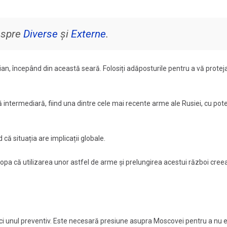
despre
Diverse
și
Externe
.
ian, începând din această seară. Folosiți adăposturile pentru a vă protej
 intermediară, fiind una dintre cele mai recente arme ale Rusiei, cu pote
d că situația are implicații globale.
uropa că utilizarea unor astfel de arme și prelungirea acestui război cre
 ci unul preventiv. Este necesară presiune asupra Moscovei pentru a nu 