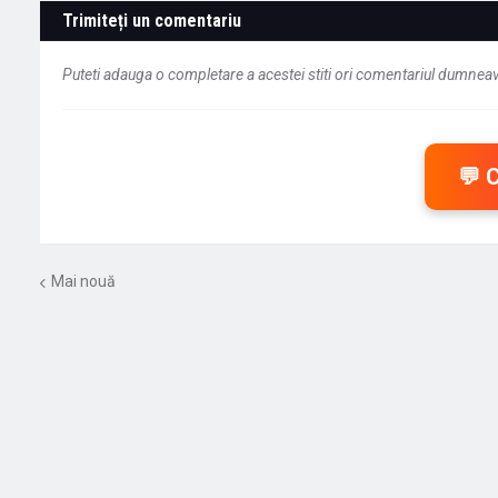
Trimiteți un comentariu
Puteti adauga o completare a acestei stiti ori comentariul dumneavo
💬 
Mai nouă