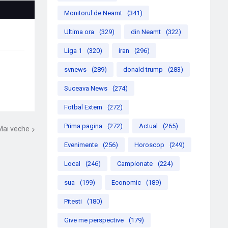
Monitorul de Neamt
(341)
Ultima ora
(329)
din Neamt
(322)
Liga 1
(320)
iran
(296)
svnews
(289)
donald trump
(283)
Suceava News
(274)
Fotbal Extern
(272)
Prima pagina
(272)
Actual
(265)
Mai veche
Evenimente
(256)
Horoscop
(249)
Local
(246)
Campionate
(224)
sua
(199)
Economic
(189)
Pitesti
(180)
Give me perspective
(179)