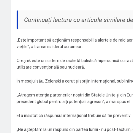
Continuați lectura cu articole similare 
„Este important să acționăm responsabil la alertele de raid aer
viețile”, a transmis liderul ucrainean.
Oreșnik este un sistem de rachetă balistică hipersonică cu rază
utilizare convențională sau nucleară.
În mesajul său, Zelenski a cerut și sprijin internațional, subliniin
„Atragem atenția partenerilor noștri din Statele Unite și din E
precedent global pentru alți potențiali agresori”, a mai spus el.
El a insistat că răspunsul internațional trebuie să fie preventiv.
„Ne așteptăm la un răspuns din partea lumii - nu post-factum,