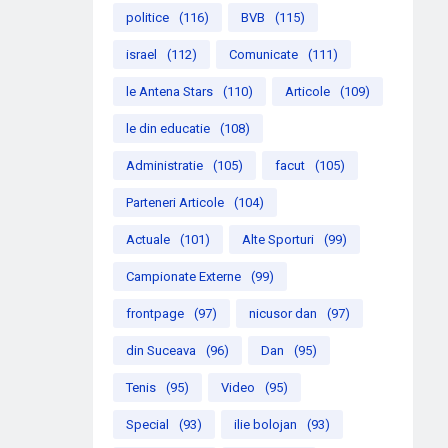
politice
(116)
BVB
(115)
israel
(112)
Comunicate
(111)
le Antena Stars
(110)
Articole
(109)
le din educatie
(108)
Administratie
(105)
facut
(105)
Parteneri Articole
(104)
Actuale
(101)
Alte Sporturi
(99)
Campionate Externe
(99)
frontpage
(97)
nicusor dan
(97)
din Suceava
(96)
Dan
(95)
Tenis
(95)
Video
(95)
Special
(93)
ilie bolojan
(93)