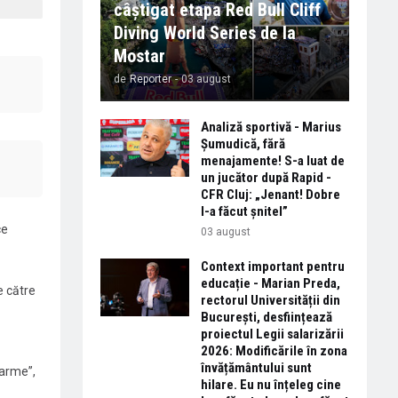
câștigat etapa Red Bull Cliff
Diving World Series de la
Mostar
de
Reporter
-
03 august
Analiză sportivă - Marius
Șumudică, fără
menajamente! S-a luat de
un jucător după Rapid -
CFR Cluj: „Jenant! Dobre
l-a făcut șnitel”
ce
03 august
Context important pentru
educație - Marian Preda,
e către
rectorul Universității din
București, desființează
proiectul Legii salarizării
2026: Modificările în zona
învățământului sunt
 arme”,
hilare. Eu nu înțeleg cine