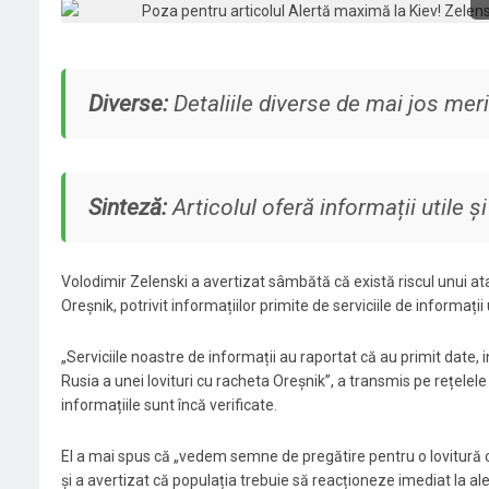
Diverse:
Detaliile diverse de mai jos meri
Sinteză:
Articolul oferă informații utile ș
Volodimir Zelenski a avertizat sâmbătă că există riscul unui at
Oreșnik, potrivit informațiilor primite de serviciile de informați
„Serviciile noastre de informații au raportat că au primit date, 
Rusia a unei lovituri cu racheta Oreșnik”, a transmis pe rețelel
informațiile sunt încă verificate.
El a mai spus că „vedem semne de pregătire pentru o lovitură com
și a avertizat că populația trebuie să reacționeze imediat la ale