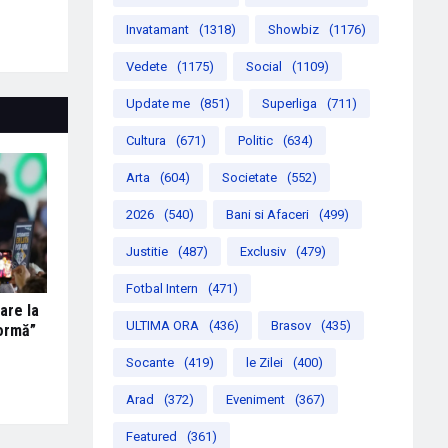
Invatamant
(1318)
Showbiz
(1176)
Vedete
(1175)
Social
(1109)
Update me
(851)
Superliga
(711)
Cultura
(671)
Politic
(634)
Arta
(604)
Societate
(552)
2026
(540)
Bani si Afaceri
(499)
Justitie
(487)
Exclusiv
(479)
Fotbal Intern
(471)
are la
ULTIMA ORA
(436)
Brasov
(435)
formă”
Socante
(419)
le Zilei
(400)
Arad
(372)
Eveniment
(367)
Featured
(361)