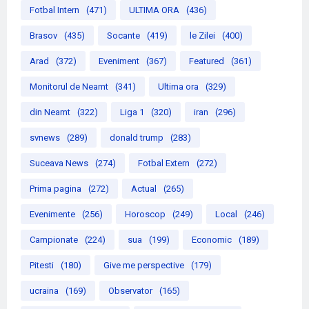
Fotbal Intern
(471)
ULTIMA ORA
(436)
Brasov
(435)
Socante
(419)
le Zilei
(400)
Arad
(372)
Eveniment
(367)
Featured
(361)
Monitorul de Neamt
(341)
Ultima ora
(329)
din Neamt
(322)
Liga 1
(320)
iran
(296)
svnews
(289)
donald trump
(283)
Suceava News
(274)
Fotbal Extern
(272)
Prima pagina
(272)
Actual
(265)
Evenimente
(256)
Horoscop
(249)
Local
(246)
Campionate
(224)
sua
(199)
Economic
(189)
Pitesti
(180)
Give me perspective
(179)
ucraina
(169)
Observator
(165)