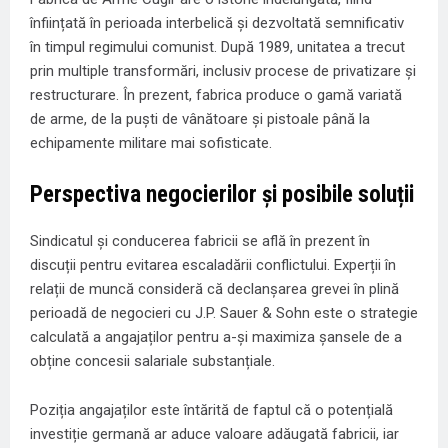
înființată în perioada interbelică și dezvoltată semnificativ
în timpul regimului comunist. După 1989, unitatea a trecut
prin multiple transformări, inclusiv procese de privatizare și
restructurare. În prezent, fabrica produce o gamă variată
de arme, de la puști de vânătoare și pistoale până la
echipamente militare mai sofisticate.
Perspectiva negocierilor și posibile soluții
Sindicatul și conducerea fabricii se află în prezent în
discuții pentru evitarea escaladării conflictului. Experții în
relații de muncă consideră că declanșarea grevei în plină
perioadă de negocieri cu J.P. Sauer & Sohn este o strategie
calculată a angajaților pentru a-și maximiza șansele de a
obține concesii salariale substanțiale.
Poziția angajaților este întărită de faptul că o potențială
investiție germană ar aduce valoare adăugată fabricii, iar