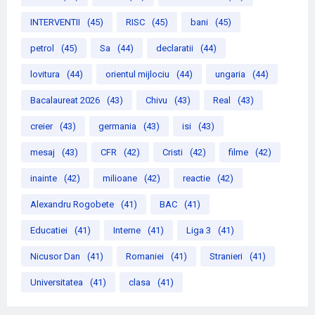
INTERVENTII
(45)
RISC
(45)
bani
(45)
petrol
(45)
Sa
(44)
declaratii
(44)
lovitura
(44)
orientul mijlociu
(44)
ungaria
(44)
Bacalaureat 2026
(43)
Chivu
(43)
Real
(43)
creier
(43)
germania
(43)
isi
(43)
mesaj
(43)
CFR
(42)
Cristi
(42)
filme
(42)
inainte
(42)
milioane
(42)
reactie
(42)
Alexandru Rogobete
(41)
BAC
(41)
Educatiei
(41)
Interne
(41)
Liga 3
(41)
Nicusor Dan
(41)
Romaniei
(41)
Stranieri
(41)
Universitatea
(41)
clasa
(41)