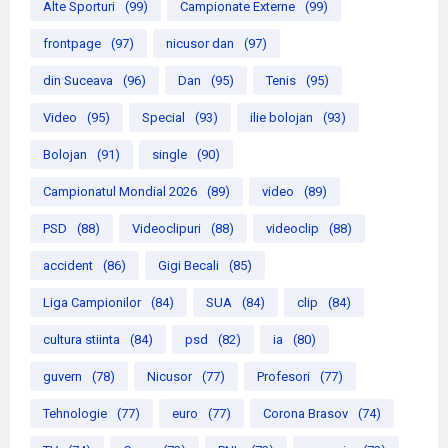
Alte Sporturi
(99)
Campionate Externe
(99)
frontpage
(97)
nicusor dan
(97)
din Suceava
(96)
Dan
(95)
Tenis
(95)
Video
(95)
Special
(93)
ilie bolojan
(93)
Bolojan
(91)
single
(90)
Campionatul Mondial 2026
(89)
video
(89)
PSD
(88)
Videoclipuri
(88)
videoclip
(88)
accident
(86)
Gigi Becali
(85)
Liga Campionilor
(84)
SUA
(84)
clip
(84)
cultura stiinta
(84)
psd
(82)
ia
(80)
guvern
(78)
Nicusor
(77)
Profesori
(77)
Tehnologie
(77)
euro
(77)
Corona Brasov
(74)