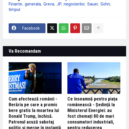
Finante
generala
Greva
JP
negocierilor
Sauer
Sohn
timpul
Facebook
Va Recomandam
Cum afectează românii -
Ce înseamnă pentru piața
Berăria pe care a promis
românească - Ședință la
bere gratis la moartea lui
Ministerul Energiei: au
Donald Trump, închisă.
fost chemați 80 de mari
Patronul acuză sabotaj
consumatori industriali,
politic și merge în instanță
pentru reducerea