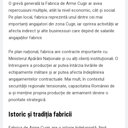
O grevă generală la Fabrica de Arme Cugir ar avea
repercusiuni multiple, atât la nivel economic, cât și social.
Pe plan local, fabrica reprezintă unul dintre cei mai
importanți angajatori din zona Cugir, iar oprirea activității ar
afecta indirect și alte businessuri care depind de salariile
angajaților fabricii.
Pe plan național, fabrica are contracte importante cu
Ministerul Apărării Naționale și cu alți clienți instituționali. O
întrerupere a producției ar putea întârzia livrările de
echipamente militare și ar putea afecta îndeplinirea
angajamentelor contractuale. Mai mult, în contextul
securității regionale tensionate, capacitatea României de
a-și menține propria producție de armament devine o
prioritate strategică.
Istoric și tradiția fabricii
Fabrica de Arme Cugir are o istorie îndelungată, fiind