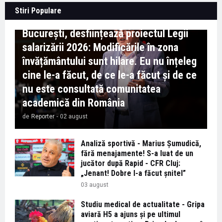
Context important pentru educație -
Stiri Populare
Marian Preda, rectorul Universității din
București, desființează proiectul Legii
salarizării 2026: Modificările în zona
învățământului sunt hilare. Eu nu înțeleg
cine le-a făcut, de ce le-a făcut și de ce
nu este consultată comunitatea
academică din România
de
Reporter
-
02 august
Analiză sportivă - Marius Șumudică,
fără menajamente! S-a luat de un
jucător după Rapid - CFR Cluj:
„Jenant! Dobre l-a făcut șnitel”
03 august
Studiu medical de actualitate - Gripa
aviară H5 a ajuns și pe ultimul