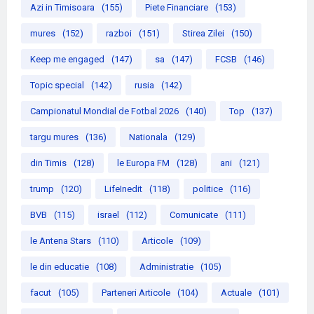
Azi in Timisoara
(155)
Piete Financiare
(153)
mures
(152)
razboi
(151)
Stirea Zilei
(150)
Keep me engaged
(147)
sa
(147)
FCSB
(146)
Topic special
(142)
rusia
(142)
Campionatul Mondial de Fotbal 2026
(140)
Top
(137)
targu mures
(136)
Nationala
(129)
din Timis
(128)
le Europa FM
(128)
ani
(121)
trump
(120)
LifeInedit
(118)
politice
(116)
BVB
(115)
israel
(112)
Comunicate
(111)
le Antena Stars
(110)
Articole
(109)
le din educatie
(108)
Administratie
(105)
facut
(105)
Parteneri Articole
(104)
Actuale
(101)