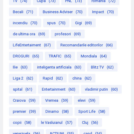
TV
(74)
Cupa
(73)
PNL
(73)
romania
(72)
Becali
(71)
Business Adviser
(70)
Impact
(70)
incendiu
(70)
spus
(70)
Gigi
(69)
de ultima ora
(69)
profesori
(69)
LifeEntertaiment
(67)
Recomandarile editorilor
(66)
DROGURI
(65)
TRAFIC
(65)
Mondiala
(64)
Ilie
(63)
inteligenta artificiala
(63)
Blitz TV
(62)
Liga 2
(62)
Rapid
(62)
china
(62)
spital
(61)
Entertainment
(60)
vladimir putin
(60)
Craiova
(59)
Vremea
(59)
elevi
(59)
premier
(59)
Dinamo
(58)
Sport Life
(58)
copii
(58)
le Vasluianul
(57)
Cluj
(56)
venezuela
(56)
ACTIUNI
(55)
cand
(54)