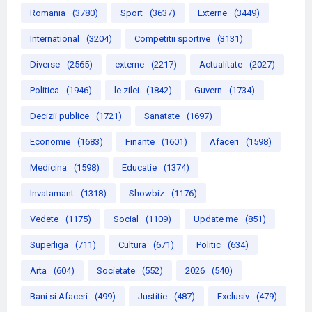
Romania
(3780)
Sport
(3637)
Externe
(3449)
International
(3204)
Competitii sportive
(3131)
Diverse
(2565)
externe
(2217)
Actualitate
(2027)
Politica
(1946)
le zilei
(1842)
Guvern
(1734)
Decizii publice
(1721)
Sanatate
(1697)
Economie
(1683)
Finante
(1601)
Afaceri
(1598)
Medicina
(1598)
Educatie
(1374)
Invatamant
(1318)
Showbiz
(1176)
Vedete
(1175)
Social
(1109)
Update me
(851)
Superliga
(711)
Cultura
(671)
Politic
(634)
Arta
(604)
Societate
(552)
2026
(540)
Bani si Afaceri
(499)
Justitie
(487)
Exclusiv
(479)