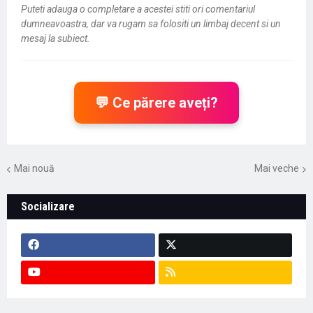
Puteti adauga o completare a acestei stiti ori comentariul
dumneavoastra, dar va rugam sa folositi un limbaj decent si un
mesaj la subiect.
💬 Ce părere aveți?
Mai nouă
Mai veche
Socializare