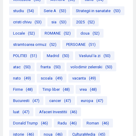
studiu
(54)
Serie A
(53)
Strategii in sanatate
(53)
cristi chivu
(53)
sia
(53)
2025
(52)
Locale
(52)
ROMANE
(52)
doua
(52)
stramtoarea ormuz
(52)
PERSOANE
(51)
POLITIEI
(51)
Madrid
(50)
Vasluiul la zi
(50)
atac
(50)
franta
(50)
volodimir zelenski
(50)
nato
(49)
scoala
(49)
vacanta
(49)
Firme
(48)
Timp liber
(48)
vrea
(48)
Bucuresti
(47)
cancer
(47)
europa
(47)
luat
(47)
Afaceri Investitii
(46)
Donald Trump
(46)
Radu
(46)
Roman
(46)
istorie
(46)
noua
(46)
CulturaMedia
(45)