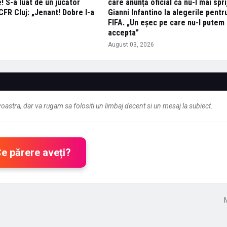
 S-a luat de un jucător
care anunță oficial că nu-l mai spri
CFR Cluj: „Jenant! Dobre l-a
Gianni Infantino la alegerile pentr
FIFA. „Un eşec pe care nu-l putem
accepta”
6
August 03, 2026
astra, dar va rugam sa folositi un limbaj decent si un mesaj la subiect.
Ce părere aveți?