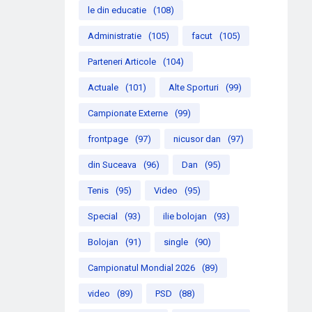
le din educatie
(108)
Administratie
(105)
facut
(105)
Parteneri Articole
(104)
Actuale
(101)
Alte Sporturi
(99)
Campionate Externe
(99)
frontpage
(97)
nicusor dan
(97)
din Suceava
(96)
Dan
(95)
Tenis
(95)
Video
(95)
Special
(93)
ilie bolojan
(93)
Bolojan
(91)
single
(90)
Campionatul Mondial 2026
(89)
video
(89)
PSD
(88)