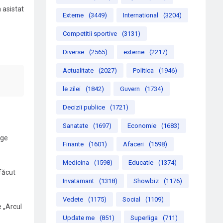
 asistat
Externe
(3449)
International
(3204)
Competitii sportive
(3131)
Diverse
(2565)
externe
(2217)
Actualitate
(2027)
Politica
(1946)
le zilei
(1842)
Guvern
(1734)
Decizii publice
(1721)
Sanatate
(1697)
Economie
(1683)
rge
Finante
(1601)
Afaceri
(1598)
Medicina
(1598)
Educatie
(1374)
făcut
Invatamant
(1318)
Showbiz
(1176)
Vedete
(1175)
Social
(1109)
e „Arcul
Update me
(851)
Superliga
(711)