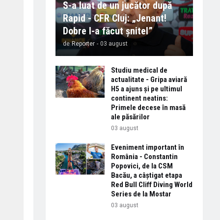
S-a luat de un jucător după
Rapid - CFR Cluj: „Jenant!
Dobre l-a făcut șnitel”
de
Reporter
-
03 august
Studiu medical de
actualitate - Gripa aviară
H5 a ajuns și pe ultimul
continent neatins:
Primele decese în masă
ale păsărilor
03 august
Eveniment important în
România - Constantin
Popovici, de la CSM
Bacău, a câștigat etapa
Red Bull Cliff Diving World
Series de la Mostar
03 august