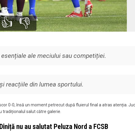
👍
👎
 esențiale ale meciului sau competiției.
și reacțiile din lumea sportului.
 scor 0-0, însă un moment petrecut după fluierul final a atras atenția. Juc
tradiționalul salut către galerie.
 Diniță nu au salutat Peluza Nord a FCSB