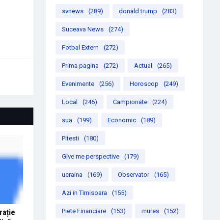
svnews
(289)
donald trump
(283)
Suceava News
(274)
Fotbal Extern
(272)
Prima pagina
(272)
Actual
(265)
Evenimente
(256)
Horoscop
(249)
Local
(246)
Campionate
(224)
sua
(199)
Economic
(189)
Pitesti
(180)
Give me perspective
(179)
ucraina
(169)
Observator
(165)
Azi in Timisoara
(155)
Piete Financiare
(153)
mures
(152)
rație