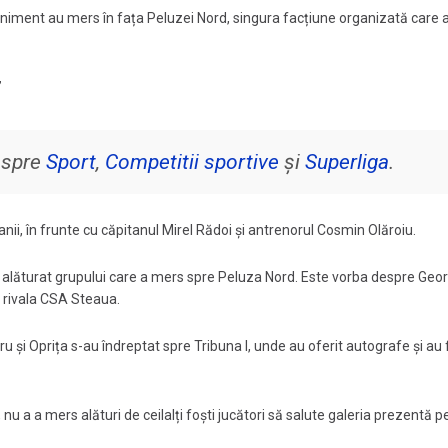
niment au mers în fața Peluzei Nord, singura facțiune organizată care a
”
despre
Sport
,
Competitii sportive
și
Superliga
.
anii, în frunte cu căpitanul Mirel Rădoi și antrenorul Cosmin Olăroiu.
s-au alăturat grupului care a mers spre Peluza Nord. Este vorba despre Geo
a rivala CSA Steaua.
u și Oprița s-au îndreptat spre Tribuna I, unde au oferit autografe și au 
u a a mers alături de ceilalți foști jucători să salute galeria prezentă p