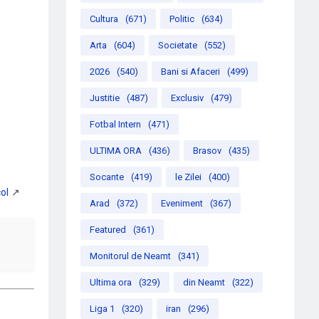
Cultura
(671)
Politic
(634)
Arta
(604)
Societate
(552)
2026
(540)
Bani si Afaceri
(499)
Justitie
(487)
Exclusiv
(479)
Fotbal Intern
(471)
ULTIMA ORA
(436)
Brasov
(435)
Socante
(419)
le Zilei
(400)
Arad
(372)
Eveniment
(367)
Featured
(361)
Monitorul de Neamt
(341)
Ultima ora
(329)
din Neamt
(322)
Liga 1
(320)
iran
(296)