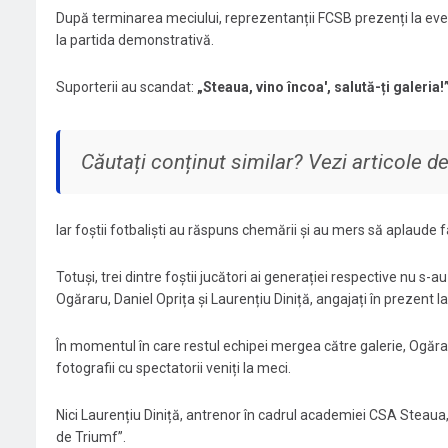
După terminarea meciului, reprezentanții FCSB prezenți la eve
la partida demonstrativă.
Suporterii au scandat:
„Steaua, vino încoa', salută-ți galeria!
Căutați conținut similar? Vezi articole 
Iar foștii fotbaliști au răspuns chemării și au mers să aplaude f
Totuși, trei dintre foștii jucători ai generației respective nu 
Ogăraru, Daniel Oprița și Laurențiu Diniță, angajați în prezent l
În momentul în care restul echipei mergea către galerie, Ogărar
fotografii cu spectatorii veniți la meci.
Nici Laurențiu Diniță, antrenor în cadrul academiei CSA Steaua, n
de Triumf”.