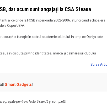
FCSB, dar acum sunt angajați la CSA Steaua
rtanți ai celor de la FCSB în perioada 2002-2006, atunci când echipa era
alele Cupei UEFA.
aru ocupă o funcție în cadrul academiei clubului, în timp ce Oprița este
teaua în disputa privind identitatea, marca și palmaresul clubului.
ati
Smart Gadgets
!
re, agregate pentru o lectură rapidă și completă.