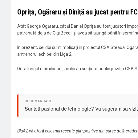
Oprița, Ogăraru și Diniță au jucat pentru 
Atât George Ogăraru, cât și Daniel Oprița au fost jucători impo
patronată deja de Gigi Becali și avea să ajungă până în semifin
În prezent, cei doi sunt implicați în proiectul CSA Steaua: Ogăr
antrenorul echipei din Liga 2.
De-a lungul ultimilor ani, ambii au susținut public poziția CSA S
Sunteti pasionat de tehnologie? Va sugeram sa vizit
BluAZ vă oferă cele mai recente știri pozitive din surse de încrede