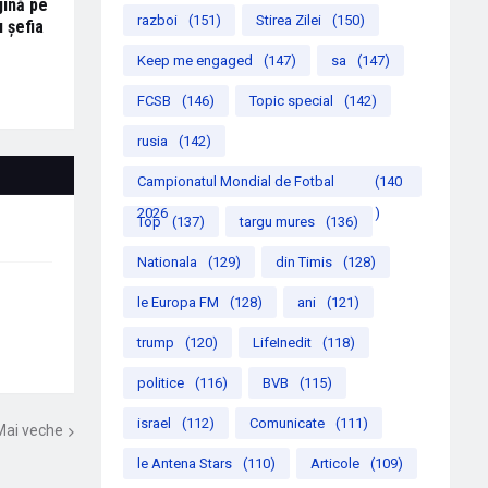
jină pe
razboi
(151)
Stirea Zilei
(150)
u șefia
Keep me engaged
(147)
sa
(147)
FCSB
(146)
Topic special
(142)
rusia
(142)
Campionatul Mondial de Fotbal
(140
2026
)
Top
(137)
targu mures
(136)
Nationala
(129)
din Timis
(128)
le Europa FM
(128)
ani
(121)
trump
(120)
LifeInedit
(118)
politice
(116)
BVB
(115)
israel
(112)
Comunicate
(111)
Mai veche
le Antena Stars
(110)
Articole
(109)