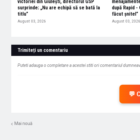
victoriei din Giulești, directorul GSP
menajamente!
surprinde: „Nu are echipă să se bată la
după Rapid - 
titlu”
făcut șnitel”
August 03, 2026
August 03, 202
Trimiteți un comentariu
Puteti adauga o completare a acestei stiti ori comentariul dumneavo
💬 
Mai nouă