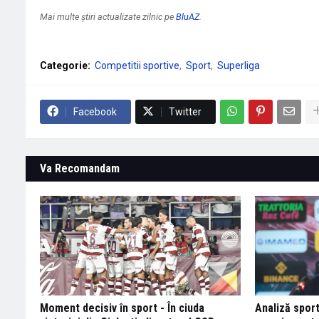
Mai multe știri actualizate zilnic pe
BluAZ
.
Categorie:
Competitii sportive
Sport
Superliga
Facebook
Twitter
Va Recomandam
Moment decisiv în sport - În ciuda
Analiză sport