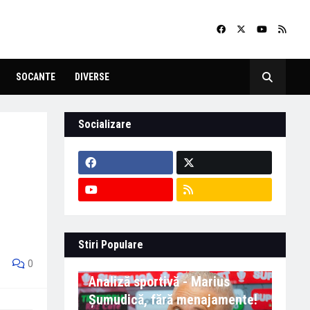
SOCANTE
DIVERSE
Socializare
Stiri Populare
0
Analiză sportivă - Marius
Șumudică, fără menajamente!