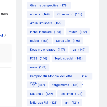
Give me perspective
(179)
i care
ucraina
(169)
Observator
(165)
Azi in Timisoara
(155)
Piete Financiare
(153)
mures
(152)
razboi
(151)
Stirea Zilei
(150)
Keep me engaged
(147)
sa
(147)
FCSB
(146)
Topic special
(142)
rusia
(142)
Campionatul Mondial de Fotbal
(140
2026
)
Top
(137)
targu mures
(136)
Nationala
(129)
din Timis
(128)
le Europa FM
(128)
ani
(121)