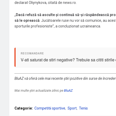
declarat Oliynykova, citată de news.ro.
„
Dacă refuză să asculte şi continuă să-şi răspândească prop
să le oprească
. Jucătoarele ruse nu vor să comunice, au aceste
sporturile profesioniste”, a concluzionat ucraineanca.
V-ati saturat de stiri negative? Trebuie sa cititi stiril
BluAZ vă oferă cele mai recente știri pozitive din surse de încrede
Mai multe știri actualizate zilnic pe
BluAZ
.
Categorie:
Competitii sportive
Sport
Tenis