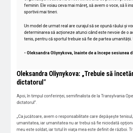
feminin. Ele voiau ceva mai măreț, să avem o voce, să îi i
sportivii mai tineri.
Un model de urmat real are curajul să se opună răului și v
determinarea să acționeze atunci când este nevoie de o acți
tenis, pentru că sportul trebuie să fie de partea umanități
- Oleksandra Oliynykova, înainte de a începe sesiunea d
Oleksandra Oliynykova: „Trebuie să încetă
dictatorul”
Apoi, în timpul conferinței, semifinalista de la Transylvania O
dictatorul”.
„Ca jucătoare, avem o responsabilitate care depăşeşte tenisu
umanitatea, iar umanitatea nu ar trebui să fie niciodată opţiona
meu este soldat, iar totul în viaţa mea este definit de război. 