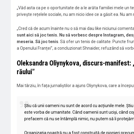
„Văd asta ca pe o oportunitate de a le arăta familiei mele un ten
privește rețelele sociale, nu am nicio idee ce a găsit ea. Nu am
„Cred că de acum înainte nu o să mai dau like niciunui comentari
sunt aici să joc tenis. Nu să vorbesc despre Instagram, desp
meseria. Să joc tenis
. Să ofer un tenis de calitate. Puncte 
a Openului Franței”, a concluzionat Shnaider, refuzând să vorb
Oleksandra Oliynykova, discurs-manifest: 
răului”
Mai târziu, în fața jurnaliștilor a ajuns Oliynykova, care a început
Știu că unii oameni nu sunt de acord cu acțiunile mele. Știu
este vorba de umanitate. Când oamenii sunt uciși, când copi
prefacem că nu se întâmplă nimic, nu putem să îi protejăm 
Organizația noastră nu a fost construită de pionieri precum 