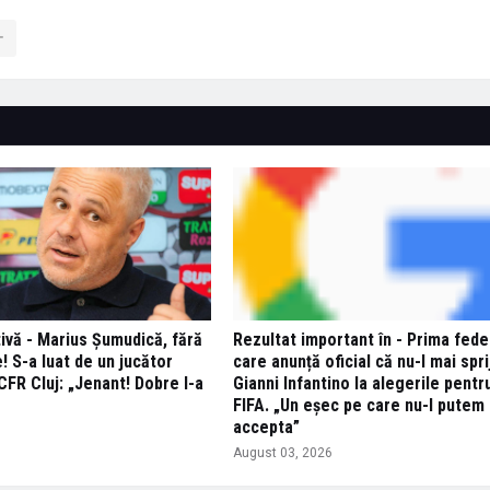
ivă - Marius Șumudică, fără
Rezultat important în - Prima fede
 S-a luat de un jucător
care anunță oficial că nu-l mai spri
CFR Cluj: „Jenant! Dobre l-a
Gianni Infantino la alegerile pentr
FIFA. „Un eşec pe care nu-l putem
accepta”
6
August 03, 2026