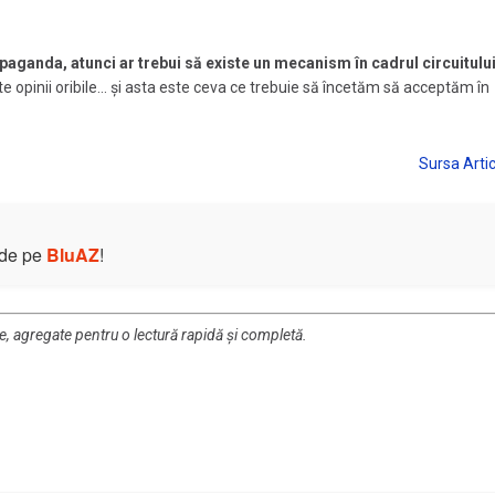
aganda, atunci ar trebui să existe un mecanism în cadrul circuitulu
 opinii oribile... şi asta este ceva ce trebuie să încetăm să acceptăm în
e de pe
BluAZ
!
re, agregate pentru o lectură rapidă și completă.