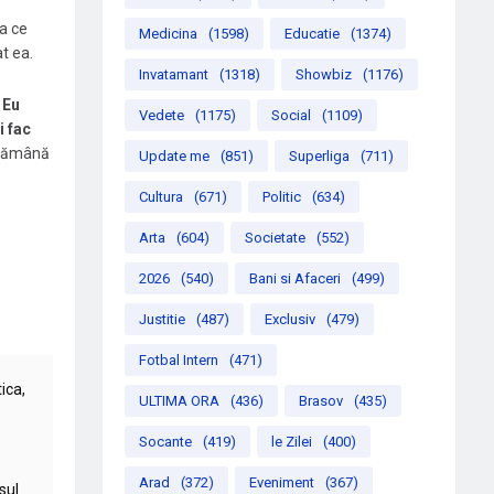
ea ce
Medicina
(1598)
Educatie
(1374)
t ea.
Invatamant
(1318)
Showbiz
(1176)
.
Eu
Vedete
(1175)
Social
(1109)
i fac
ptămână
Update me
(851)
Superliga
(711)
Cultura
(671)
Politic
(634)
Arta
(604)
Societate
(552)
2026
(540)
Bani si Afaceri
(499)
Justitie
(487)
Exclusiv
(479)
Fotbal Intern
(471)
ica,
ULTIMA ORA
(436)
Brasov
(435)
Socante
(419)
le Zilei
(400)
Arad
(372)
Eveniment
(367)
sul