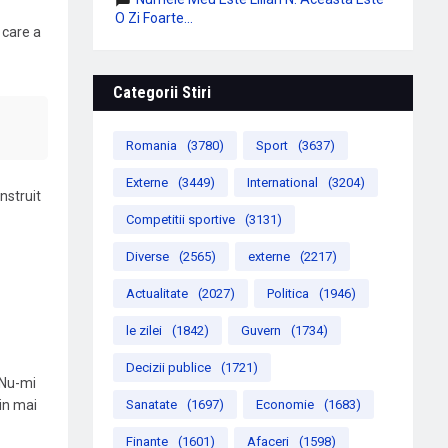
O Zi Foarte...
 care a
Categorii Stiri
Romania
(3780)
Sport
(3637)
Externe
(3449)
International
(3204)
nstruit
Competitii sportive
(3131)
Diverse
(2565)
externe
(2217)
Actualitate
(2027)
Politica
(1946)
le zilei
(1842)
Guvern
(1734)
Decizii publice
(1721)
 Nu-mi
Sanatate
(1697)
Economie
(1683)
țin mai
Finante
(1601)
Afaceri
(1598)