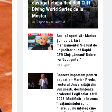
câștigat etapa Red Bull Cliff
Diving World Series de la
Mostar
de
Reporter
-
03 august
Analiză sportivă - Marius
Șumudică, fără
menajamente! S-a luat de
un jucător după Rapid -
CFR Cluj: „Jenant! Dobre
l-a făcut șnitel”
03 august
Context important pentru
educație - Marian Preda,
rectorul Universității din
București, desființează
proiectul Legii salarizării
2026: Modificările în zona
învățământului sunt
hilare. Eu nu înțeleg cine