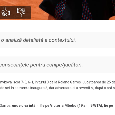
👍
👎
o analiză detaliată a contextului.
 consecințele pentru echipe/jucători.
kova, scor 7-5, 6-1, în turul 3 de la Roland Garros. Jucătoarea de 25 de
de set în secvența inaugurală, dar adversara ei a revenit și, după o oră ș
 Garros,
unde o va întâlni fie pe Victoria Mboko (19 ani, 9 WTA), fie pe