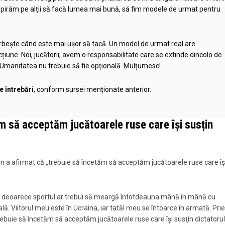
nspirăm pe alții să facă lumea mai bună, să fim modele de urmat pentru
orbește când este mai ușor să tacă. Un model de urmat real are
une. Noi, jucătorii, avem o responsabilitate care se extinde dincolo de
i. Umanitatea nu trebuie să fie opțională. Mulțumesc!
e întrebări
, conform sursei menționate anterior.
m să acceptăm jucătoarele ruse care își susțin
pen a afirmat că „trebuie să încetăm să acceptăm jucătoarele ruse care îș
l, deoarece sportul ar trebui să meargă întotdeauna mână în mână cu
lă. Viitorul meu este în Ucraina, iar tatăl meu se întoarce în armată. Pri
Trebuie să încetăm să acceptăm jucătoarele ruse care îşi susţin dictatorul