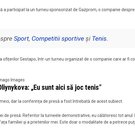
u că a participat la un turneu sponsorizat de Gazprom, o companie despre
despre
Sport
,
Competitii sportive
și
Tenis
.
 ofițerilor Gestapo, într-un turneu organizat de o companie care ar fi co
: Imago Images
iynykova: „Eu sunt aici să joc tenis”
eci, dar la conferința de presă a fost întrebată de acest subiect.
e ei de presă. Referitor la turneele demonstrative, eu călătoresc tot anul.
 fața familiei și a prietenilor mei. Este doar o modalitate de a petrece pu