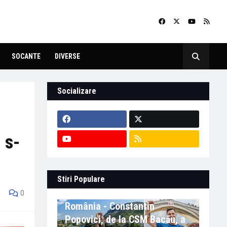
SOCANTE
DIVERSE
Socializare
 s-
Stiri Populare
Eveniment important în
0
România - Constantin
Popovici, de la CSM Bacău, a