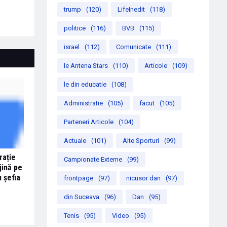
trump
(120)
LifeInedit
(118)
politice
(116)
BVB
(115)
israel
(112)
Comunicate
(111)
le Antena Stars
(110)
Articole
(109)
le din educatie
(108)
Administratie
(105)
facut
(105)
Parteneri Articole
(104)
Actuale
(101)
Alte Sporturi
(99)
rație
Campionate Externe
(99)
jină pe
u șefia
frontpage
(97)
nicusor dan
(97)
din Suceava
(96)
Dan
(95)
Tenis
(95)
Video
(95)