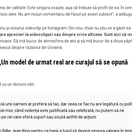
is de calitate. Este singura ocazie, așa că trebuie să profit de ea. În ce
 nicio idee. Nu am niciun comentariu de făcut pe acest subiect", a adăuga
u și niciunui videoclip pe Instagram. Din nou, chiar nu știu ce a găsit ea
re aprecieri la videoclipuri sau despre orice altceva. Sunt aici să-m
frumoase. Să mă bucur de atmosfera de aici și să mă bucur de a doua să
ească despre războiul din Ucraina.
„Un model de urmat real are curajul să se opună
 cu un discurs citit.
 că unii oameni ar prefera să tac, dar ceea ce fac nu are legătură cu polit
ii mor, când violența este justificată sau celebrată, nu putem să ne
pe cei care oferă suport sau scuză astfel de acțiuni.
Billie Jean King pentru ca banii și luxul să devină singura valoare în teni