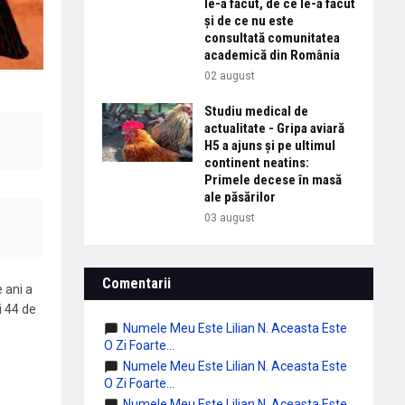
le-a făcut, de ce le-a făcut
și de ce nu este
consultată comunitatea
academică din România
02 august
Studiu medical de
actualitate - Gripa aviară
H5 a ajuns și pe ultimul
continent neatins:
Primele decese în masă
ale păsărilor
03 august
Comentarii
 ani a
i 44 de
Numele Meu Este Lilian N. Aceasta Este
O Zi Foarte...
Numele Meu Este Lilian N. Aceasta Este
O Zi Foarte...
Numele Meu Este Lilian N. Aceasta Este