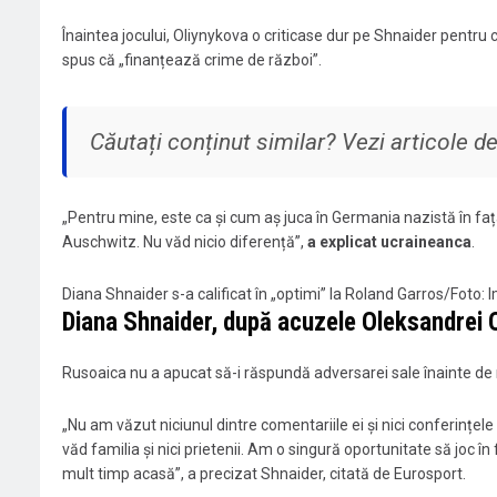
Înaintea jocului, Oliynykova o criticase dur pe Shnaider pentr
spus că „finanțează crime de război”.
Căutați conținut similar? Vezi articole 
„Pentru mine, este ca și cum aș juca în Germania nazistă în fața
Auschwitz. Nu văd nicio diferență”,
a explicat ucraineanca
.
Diana Shnaider s-a calificat în „optimi” la Roland Garros/Foto
Diana Shnaider, după acuzele Oleksandrei Ol
Rusoaica nu a apucat să-i răspundă adversarei sale înainte de m
„Nu am văzut niciunul dintre comentariile ei și nici conferințel
văd familia și nici prietenii. Am o singură oportunitate să joc în
mult timp acasă”, a precizat Shnaider, citată de Eurosport.