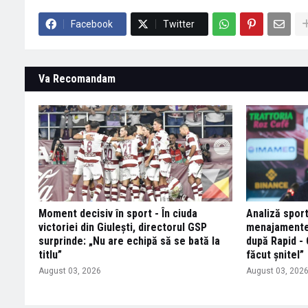
Facebook
Twitter
Va Recomandam
Moment decisiv în sport - În ciuda
Analiză sport
victoriei din Giulești, directorul GSP
menajamente!
surprinde: „Nu are echipă să se bată la
după Rapid - 
titlu”
făcut șnitel”
August 03, 2026
August 03, 202