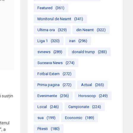
Featured
(361)
Monitorul de Neamt
(341)
Ultima ora
(329)
din Neamt
(322)
Liga 1
(320)
iran
(296)
svnews
(289)
donald trump
(283)
Suceava News
(274)
Fotbal Extern
(272)
Prima pagina
(272)
Actual
(265)
Evenimente
(256)
Horoscop
(249)
i susțin
Local
(246)
Campionate
(224)
sua
(199)
Economic
(189)
etenul
Pitesti
(180)
”, a