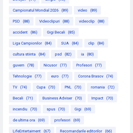
Campionatul Mondial 2026
(89)
video
(89)
PSD
(88)
Videoclipuri
(88)
videoclip
(88)
accident
(86)
Gigi Becali
(85)
Liga Campionilor
(84)
SUA
(84)
clip
(84)
cultura stiinta
(84)
psd
(82)
ia
(80)
guvern
(78)
Nicusor
(77)
Profesori
(77)
Tehnologie
(77)
euro
(77)
Corona Brasov
(74)
TV
(74)
Cupa
(73)
PNL
(73)
romania
(72)
Becali
(71)
Business Adviser
(70)
Impact
(70)
incendiu
(70)
spus
(70)
Gigi
(69)
de ultima ora
(69)
profesori
(69)
LifeEntertaiment
(67)
Recomandarile editorilor
(66)