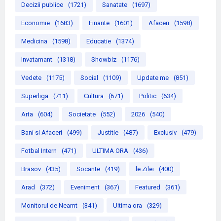
Decizii publice
(1721)
Sanatate
(1697)
Economie
(1683)
Finante
(1601)
Afaceri
(1598)
Medicina
(1598)
Educatie
(1374)
Invatamant
(1318)
Showbiz
(1176)
Vedete
(1175)
Social
(1109)
Update me
(851)
Superliga
(711)
Cultura
(671)
Politic
(634)
Arta
(604)
Societate
(552)
2026
(540)
Bani si Afaceri
(499)
Justitie
(487)
Exclusiv
(479)
Fotbal Intern
(471)
ULTIMA ORA
(436)
Brasov
(435)
Socante
(419)
le Zilei
(400)
Arad
(372)
Eveniment
(367)
Featured
(361)
Monitorul de Neamt
(341)
Ultima ora
(329)