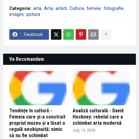
Categorie:
arta
Arta
artisti
Cultura
femeie
fotografie
imagini
pictura
Facebook
Va Recomandam
Tendințe în cultură -
Analiză culturală - David
Femeia care și-a construit
Hockney: rebelul care a
propriul muzeu și a lăsat o
schimbat arta modernă
regulă neobișnuită: nimic
July 19, 2026
să nu fie schimbat