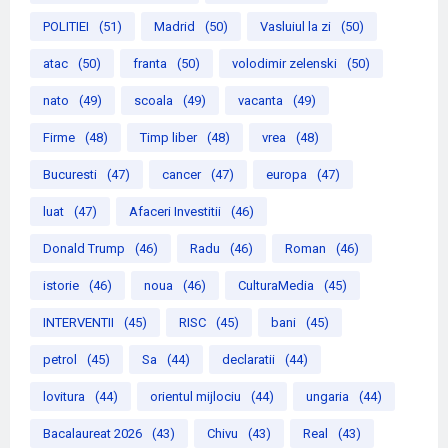
POLITIEI
(51)
Madrid
(50)
Vasluiul la zi
(50)
atac
(50)
franta
(50)
volodimir zelenski
(50)
nato
(49)
scoala
(49)
vacanta
(49)
Firme
(48)
Timp liber
(48)
vrea
(48)
Bucuresti
(47)
cancer
(47)
europa
(47)
luat
(47)
Afaceri Investitii
(46)
Donald Trump
(46)
Radu
(46)
Roman
(46)
istorie
(46)
noua
(46)
CulturaMedia
(45)
INTERVENTII
(45)
RISC
(45)
bani
(45)
petrol
(45)
Sa
(44)
declaratii
(44)
lovitura
(44)
orientul mijlociu
(44)
ungaria
(44)
Bacalaureat 2026
(43)
Chivu
(43)
Real
(43)