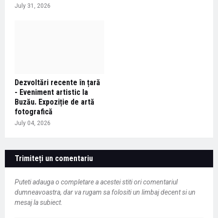
July 31, 2026
Dezvoltări recente în țară
- Eveniment artistic la
Buzău. Expoziție de artă
fotografică
July 04, 2026
Trimiteți un comentariu
Puteti adauga o completare a acestei stiti ori comentariul
dumneavoastra, dar va rugam sa folositi un limbaj decent si un
mesaj la subiect.