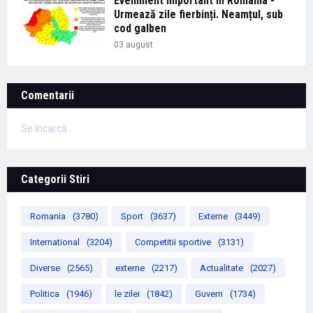
Eveniment important în România -
Urmează zile fierbinți. Neamțul, sub
cod galben
03 august
Comentarii
Se încarcă...
Categorii Stiri
Romania
(3780)
Sport
(3637)
Externe
(3449)
International
(3204)
Competitii sportive
(3131)
Diverse
(2565)
externe
(2217)
Actualitate
(2027)
Politica
(1946)
le zilei
(1842)
Guvern
(1734)