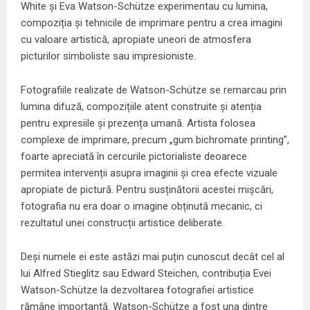
White și Eva Watson-Schütze experimentau cu lumina,
compoziția și tehnicile de imprimare pentru a crea imagini
cu valoare artistică, apropiate uneori de atmosfera
picturilor simboliste sau impresioniste.
Fotografiile realizate de Watson-Schütze se remarcau prin
lumina difuză, compozițiile atent construite și atenția
pentru expresiile și prezența umană. Artista folosea
complexe de imprimare, precum „gum bichromate printing”,
foarte apreciată în cercurile pictorialiste deoarece
permitea intervenții asupra imaginii și crea efecte vizuale
apropiate de pictură. Pentru susținătorii acestei mișcări,
fotografia nu era doar o imagine obținută mecanic, ci
rezultatul unei construcții artistice deliberate.
Deși numele ei este astăzi mai puțin cunoscut decât cel al
lui Alfred Stieglitz sau Edward Steichen, contribuția Evei
Watson-Schütze la dezvoltarea fotografiei artistice
rămâne importantă. Watson-Schütze a fost una dintre