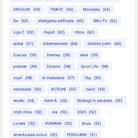
DROGURI
(65)
TRAFIC
(65)
Mondiala
(64)
Ilie
(63)
inteligenta artificiala
(63)
Blitz TV
(62)
Liga 2
(62)
Rapid
(62)
china
(62)
spital
(61)
Entertainment
(60)
vladimir putin
(60)
Craiova
(59)
Vremea
(59)
elevi
(59)
premier
(59)
Dinamo
(58)
Sport Life
(58)
copii
(58)
le Vasluianul
(57)
Cluj
(56)
venezuela
(56)
ACTIUNI
(55)
cand
(54)
studiu
(54)
Serie A
(53)
Strategii in sanatate
(53)
cristi chivu
(53)
sia
(53)
2025
(52)
Locale
(52)
ROMANE
(52)
doua
(52)
stramtoarea ormuz
(52)
PERSOANE
(51)