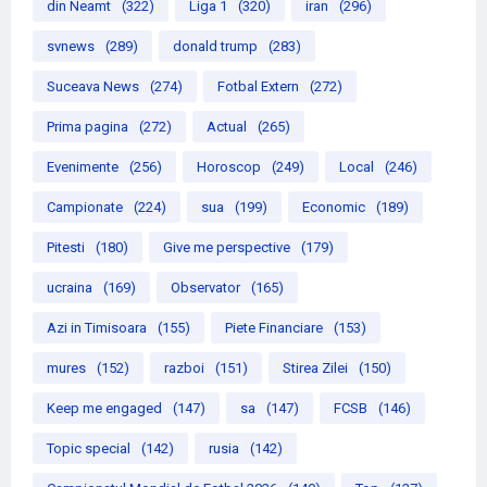
din Neamt
(322)
Liga 1
(320)
iran
(296)
svnews
(289)
donald trump
(283)
Suceava News
(274)
Fotbal Extern
(272)
Prima pagina
(272)
Actual
(265)
Evenimente
(256)
Horoscop
(249)
Local
(246)
Campionate
(224)
sua
(199)
Economic
(189)
Pitesti
(180)
Give me perspective
(179)
ucraina
(169)
Observator
(165)
Azi in Timisoara
(155)
Piete Financiare
(153)
mures
(152)
razboi
(151)
Stirea Zilei
(150)
Keep me engaged
(147)
sa
(147)
FCSB
(146)
Topic special
(142)
rusia
(142)