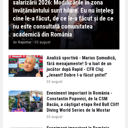
salarizării 2026: Modificările în zona
învățământului sunt hilare. Eu nu înțeleg
cine le-a făcut, de ce le-a făcut și de ce
nu este consultată comunitatea
academică din România
de
Reporter
-
02 august
Analiză sportivă - Marius Șumudică,
fără menajamente! S-a luat de un
jucător după Rapid - CFR Cluj:
„Jenant! Dobre l-a făcut șnitel”
03 august
Eveniment important în România -
Constantin Popovici, de la CSM
Bacău, a câștigat etapa Red Bull Cliff
Diving World Series de la Mostar
03 august