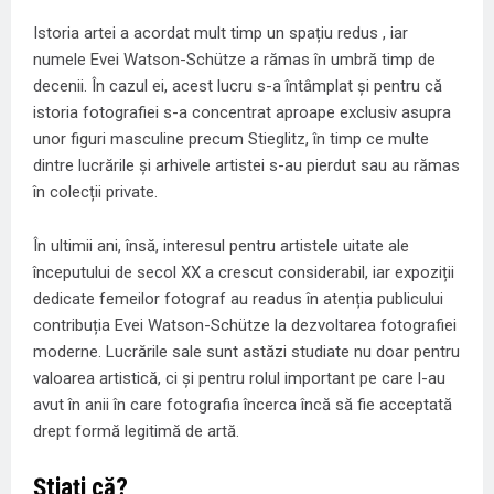
Istoria artei a acordat mult timp un spațiu redus , iar
numele Evei Watson-Schütze a rămas în umbră timp de
decenii. În cazul ei, acest lucru s-a întâmplat și pentru că
istoria fotografiei s-a concentrat aproape exclusiv asupra
unor figuri masculine precum Stieglitz, în timp ce multe
dintre lucrările și arhivele artistei s-au pierdut sau au rămas
în colecții private.
În ultimii ani, însă, interesul pentru artistele uitate ale
începutului de secol XX a crescut considerabil, iar expoziții
dedicate femeilor fotograf au readus în atenția publicului
contribuția Evei Watson-Schütze la dezvoltarea fotografiei
moderne. Lucrările sale sunt astăzi studiate nu doar pentru
valoarea artistică, ci și pentru rolul important pe care l-au
avut în anii în care fotografia încerca încă să fie acceptată
drept formă legitimă de artă.
Știați că?