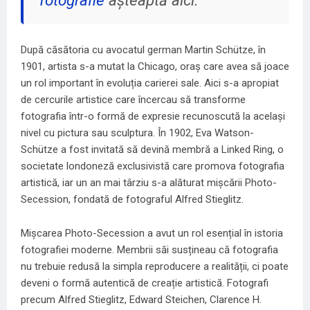
fotografie
așteaptă aici.
După căsătoria cu avocatul german Martin Schütze, în
1901, artista s-a mutat la Chicago, oraș care avea să joace
un rol important în evoluția carierei sale. Aici s-a apropiat
de cercurile artistice care încercau să transforme
fotografia într-o formă de expresie recunoscută la același
nivel cu pictura sau sculptura. În 1902, Eva Watson-
Schütze a fost invitată să devină membră a Linked Ring, o
societate londoneză exclusivistă care promova fotografia
artistică, iar un an mai târziu s-a alăturat mișcării Photo-
Secession, fondată de fotograful Alfred Stieglitz.
Mișcarea Photo-Secession a avut un rol esențial în istoria
fotografiei moderne. Membrii săi susțineau că fotografia
nu trebuie redusă la simpla reproducere a realității, ci poate
deveni o formă autentică de creație artistică. Fotografi
precum Alfred Stieglitz, Edward Steichen, Clarence H.