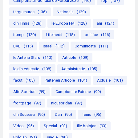
Campionatul Mondial de Fotbal 2026
(140)
Top
(137)
targu mures
(136)
Nationala
(129)
din Timis
(128)
le Europa FM
(128)
ani
(121)
trump
(120)
LifeInedit
(118)
politice
(116)
BVB
(115)
israel
(112)
Comunicate
(111)
le Antena Stars
(110)
Articole
(109)
le din educatie
(108)
Administratie
(105)
facut
(105)
Parteneri Articole
(104)
Actuale
(101)
Alte Sporturi
(99)
Campionate Externe
(99)
frontpage
(97)
nicusor dan
(97)
din Suceava
(96)
Dan
(95)
Tenis
(95)
Video
(95)
Special
(93)
ilie bolojan
(93)
Bolojan
(91)
single
(90)