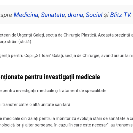
despre
Medicina
,
Sanatate
,
drona
,
Social
și
Blitz TV
.
udețean de Urgență Galați, secția de Chirurgie Plastică. Aceasta prezintă a
rp străin (sticlă).
rgență pentru Copii „Sf. Ioan” Galați, secția de Chirurgie, având arsuri la ni
menționate pentru investigații medicale
 pentru investigații medicale și tratament de specialitate.
 transfer către o altă unitate sanitară.
 medicale din Galați pentru a monitoriza evoluția stării de sănătate a ce
sihologică lor și altor persoane, în cazul în care este necesar", au transmis