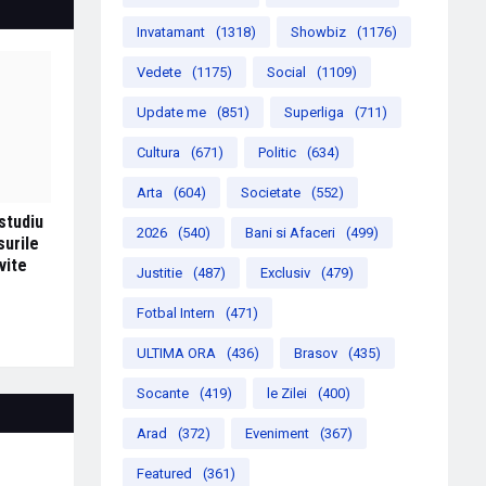
Invatamant
(1318)
Showbiz
(1176)
Vedete
(1175)
Social
(1109)
Update me
(851)
Superliga
(711)
Cultura
(671)
Politic
(634)
Arta
(604)
Societate
(552)
studiu
2026
(540)
Bani si Afaceri
(499)
surile
vite
Justitie
(487)
Exclusiv
(479)
Fotbal Intern
(471)
ULTIMA ORA
(436)
Brasov
(435)
Socante
(419)
le Zilei
(400)
Arad
(372)
Eveniment
(367)
Featured
(361)