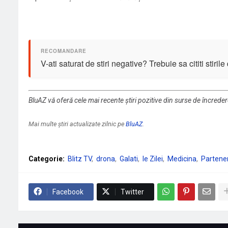
V-ati saturat de stiri negative? Trebuie sa cititi stiril
BluAZ vă oferă cele mai recente știri pozitive din surse de încrede
Mai multe știri actualizate zilnic pe
BluAZ
.
Categorie:
Blitz TV
drona
Galati
le Zilei
Medicina
Partener
Facebook
Twitter