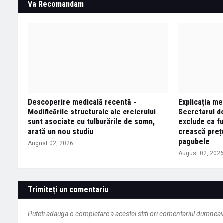
Va Recomandam
Descoperire medicală recentă -
Explicația me
Modificările structurale ale creierului
Secretarul de
sunt asociate cu tulburările de somn,
exclude ca fu
arată un nou studiu
crească prețu
pagubele
August 02, 2026
August 02, 202
Trimiteți un comentariu
Puteti adauga o completare a acestei stiti ori comentariul dumneavo