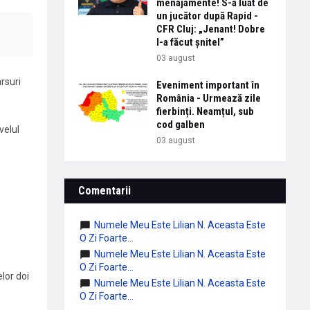
menajamente! S-a luat de
un jucător după Rapid -
CFR Cluj: „Jenant! Dobre
l-a făcut șnitel”
03 august
rsuri
Eveniment important în
România - Urmează zile
fierbinți. Neamțul, sub
cod galben
velul
03 august
Comentarii
Numele Meu Este Lilian N. Aceasta Este
O Zi Foarte...
Numele Meu Este Lilian N. Aceasta Este
O Zi Foarte...
lor doi
Numele Meu Este Lilian N. Aceasta Este
O Zi Foarte...