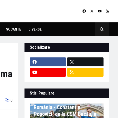
SOCANTE
DIVERSE
Socializare
mama
Stiri Populare
Eveniment important în
0
România - Constantin
Popovici, de la CSM Bacău, a