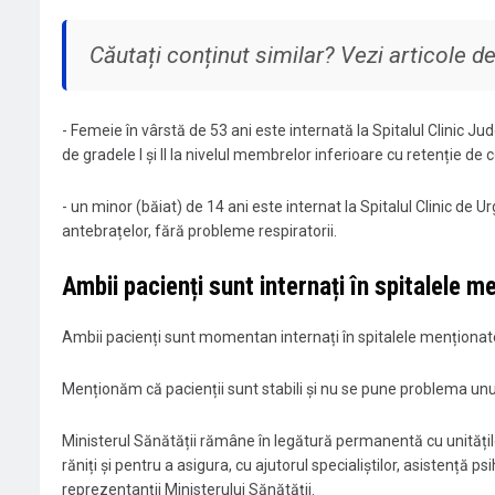
Căutați conținut similar? Vezi articole 
- Femeie în vârstă de 53 ani este internată la Spitalul Clinic J
de gradele I și II la nivelul membrelor inferioare cu retenție de co
- ​un minor (băiat) de 14 ani este internat la Spitalul Clinic de U
antebrațelor, fără probleme respiratorii.
​Ambii pacienți sunt internați în spitalele 
​Ambii pacienți sunt momentan internați în spitalele menționate
Menționăm că pacienții sunt stabili și nu se pune problema unui
Ministerul Sănătății rămâne în legătură permanentă cu unitățile
răniți și pentru a asigura, cu ajutorul specialiștilor, asistență p
reprezentanții Ministerului Sănătății.