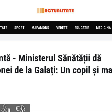
TATE
SPORT
MAPAMOND
VEDETE
EDUCATIE
MEDICINA
tă - Ministerul Sănătății dă
onei de la Galați: Un copil și 
👍
👎