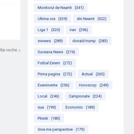
Monitorul de Neamt
(341)
Ultima ora
(329)
din Neamt
(322)
Liga 1
(320)
iran
(296)
svnews
(289)
donald trump
(283)
Mai veche
Suceava News
(274)
Fotbal Extern
(272)
Prima pagina
(272)
Actual
(265)
Evenimente
(256)
Horoscop
(249)
Local
(246)
Campionate
(224)
sua
(199)
Economic
(189)
Pitesti
(180)
Give me perspective
(179)