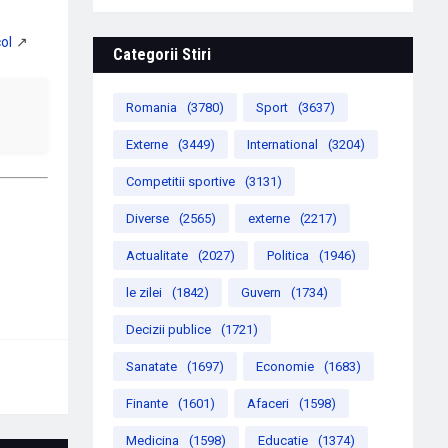
Categorii Stiri
Romania
(3780)
Sport
(3637)
Externe
(3449)
International
(3204)
Competitii sportive
(3131)
Diverse
(2565)
externe
(2217)
Actualitate
(2027)
Politica
(1946)
le zilei
(1842)
Guvern
(1734)
Decizii publice
(1721)
Sanatate
(1697)
Economie
(1683)
Finante
(1601)
Afaceri
(1598)
Medicina
(1598)
Educatie
(1374)