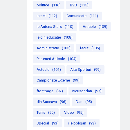
politice
(116)
BVB
(115)
israel
(112)
Comunicate
(111)
le Antena Stars
(110)
Articole
(109)
le din educatie
(108)
Administratie
(105)
facut
(105)
Parteneri Articole
(104)
Actuale
(101)
Alte Sporturi
(99)
Campionate Externe
(99)
frontpage
(97)
nicusor dan
(97)
din Suceava
(96)
Dan
(95)
Tenis
(95)
Video
(95)
Special
(93)
ilie bolojan
(93)