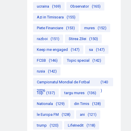
ucraina
(169)
Observator
(165)
Azi in Timisoara
(155)
Piete Financiare
(153)
mures
(152)
razboi
(151)
Stirea Zilei
(150)
Keep me engaged
(147)
sa
(147)
FCSB
(146)
Topic special
(142)
rusia
(142)
Campionatul Mondial de Fotbal
(140
2026
)
Top
(137)
targu mures
(136)
Nationala
(129)
din Timis
(128)
le Europa FM
(128)
ani
(121)
trump
(120)
LifeInedit
(118)