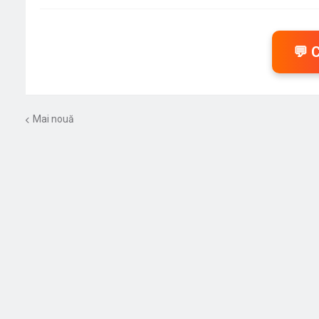
💬 
Mai nouă