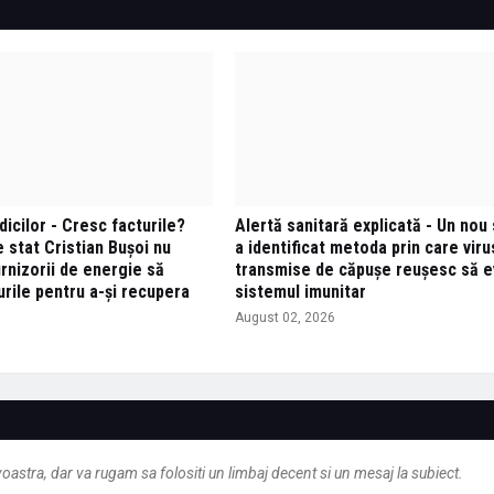
dicilor - Cresc facturile?
Alertă sanitară explicată - Un nou 
 stat Cristian Buşoi nu
a identificat metoda prin care viru
rnizorii de energie să
transmise de căpușe reușesc să e
rile pentru a-și recupera
sistemul imunitar
August 02, 2026
6
astra, dar va rugam sa folositi un limbaj decent si un mesaj la subiect.