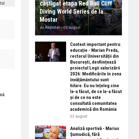
câștigat etapa Red Bull Cliff
Diving World Series de la
Mostar
de
Reporter
-
03 august
Context important pentru
educație - Marian Preda,
rectorul Universității din
București, desființează
proiectul Legii salarizării
2026: Modificările în zona
învățământului sunt
hilare. Eu nu înțeleg cine
le-a făcut, de ce le-a făcut
nă
și de ce nu este
consultată comunitatea
academică din România
02 august
Analiză sportivă - Marius
Șumudică, fără