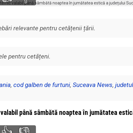
ări relevante pentru cetățenii țării.
ele pentru cetățeni.
ania
,
cod galben de furtuni
,
Suceava News
,
judetu
c valabil până sâmbătă noaptea în jumătatea estic
👍
👎