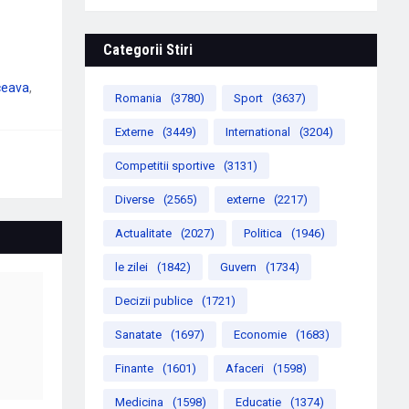
Categorii Stiri
ceava
Romania
(3780)
Sport
(3637)
Externe
(3449)
International
(3204)
Competitii sportive
(3131)
Diverse
(2565)
externe
(2217)
Actualitate
(2027)
Politica
(1946)
le zilei
(1842)
Guvern
(1734)
Decizii publice
(1721)
Sanatate
(1697)
Economie
(1683)
Finante
(1601)
Afaceri
(1598)
Medicina
(1598)
Educatie
(1374)