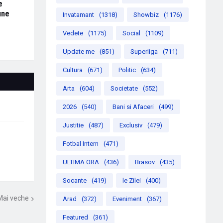
e
une
Invatamant
(1318)
Showbiz
(1176)
Vedete
(1175)
Social
(1109)
Update me
(851)
Superliga
(711)
Cultura
(671)
Politic
(634)
Arta
(604)
Societate
(552)
2026
(540)
Bani si Afaceri
(499)
Justitie
(487)
Exclusiv
(479)
Fotbal Intern
(471)
ULTIMA ORA
(436)
Brasov
(435)
Socante
(419)
le Zilei
(400)
Mai veche
Arad
(372)
Eveniment
(367)
Featured
(361)