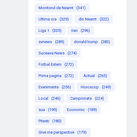
Monitorul de Neamt
(341)
Ultima ora
(329)
din Neamt
(322)
Liga 1
(320)
iran
(296)
svnews
(289)
donald trump
(283)
Suceava News
(274)
Fotbal Extern
(272)
Prima pagina
(272)
Actual
(265)
Evenimente
(256)
Horoscop
(249)
Local
(246)
Campionate
(224)
sua
(199)
Economic
(189)
Pitesti
(180)
Give me perspective
(179)