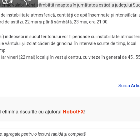
 instabilitate atmosferică, cantități de apă însemnate și intensificări 
nd de astăzi, 22 mai și până sâmbătă, 23 mai, ora 21:00.
ai) îndeosebi în sudul teritoriului vor fi perioade cu instabilitate atmosfer
e vântului și izolat căderi de grindină. În intervale scurte de timp, local
/mp.
 iar vineri (22 mai) local și în vest și centru, cu viteze în general de 45…
elimina riscurile cu ajutorul
RobotFX
!
re, agregate pentru o lectură rapidă și completă.