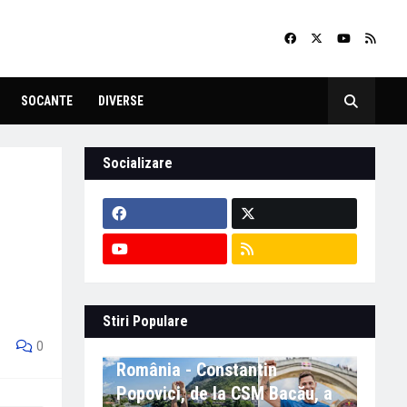
SOCANTE
DIVERSE
Socializare
Stiri Populare
Eveniment important în
0
România - Constantin
Popovici, de la CSM Bacău, a