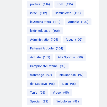
politice
(116)
BVB
(115)
israel
(112)
Comunicate
(111)
le Antena Stars
(110)
Articole
(109)
le din educatie
(108)
Administratie
(105)
facut
(105)
Parteneri Articole
(104)
Actuale
(101)
Alte Sporturi
(99)
Campionate Externe
(99)
frontpage
(97)
nicusor dan
(97)
din Suceava
(96)
Dan
(95)
Tenis
(95)
Video
(95)
Special
(93)
ilie bolojan
(93)