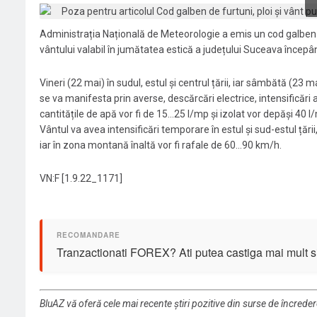
Administrația Națională de Meteorologie a emis un cod galben de
vântului valabil în jumătatea estică a județului Suceava începâ
Vineri (22 mai) în sudul, estul și centrul țării, iar sâmbătă (23 m
se va manifesta prin averse, descărcări electrice, intensificări al
cantitățile de apă vor fi de 15…25 l/mp și izolat vor depăși 40 l
Vântul va avea intensificări temporare în estul și sud-estul țării,
iar în zona montană înaltă vor fi rafale de 60…90 km/h.
VN:F [1.9.22_1171]
Tranzactionati FOREX? Ati putea castiga mai mult si 
BluAZ vă oferă cele mai recente știri pozitive din surse de încrede