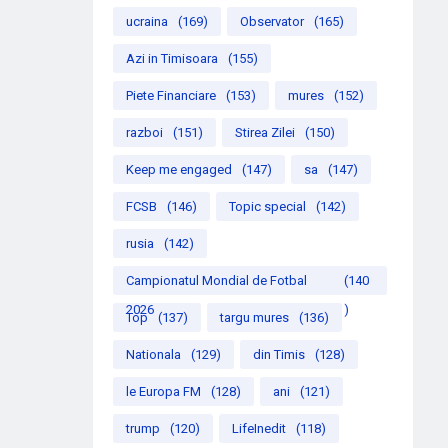
ucraina
(169)
Observator
(165)
Azi in Timisoara
(155)
Piete Financiare
(153)
mures
(152)
razboi
(151)
Stirea Zilei
(150)
Keep me engaged
(147)
sa
(147)
FCSB
(146)
Topic special
(142)
rusia
(142)
Campionatul Mondial de Fotbal
(140
2026
)
Top
(137)
targu mures
(136)
Nationala
(129)
din Timis
(128)
le Europa FM
(128)
ani
(121)
trump
(120)
LifeInedit
(118)