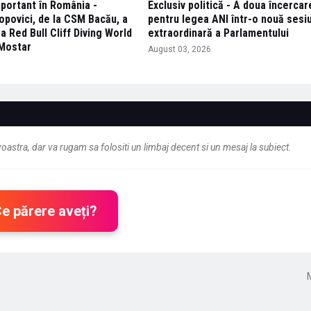
portant în România -
Exclusiv politică - A doua încercar
opovici, de la CSM Bacău, a
pentru legea ANI într-o nouă sesi
a Red Bull Cliff Diving World
extraordinară a Parlamentului
 Mostar
August 03, 2026
6
astra, dar va rugam sa folositi un limbaj decent si un mesaj la subiect.
Ce părere aveți?