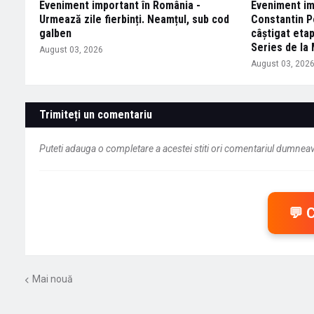
Eveniment important în România -
Eveniment im
Urmează zile fierbinți. Neamțul, sub cod
Constantin P
galben
câștigat etap
Series de la
August 03, 2026
August 03, 202
Trimiteți un comentariu
Puteti adauga o completare a acestei stiti ori comentariul dumneavo
💬 
Mai nouă