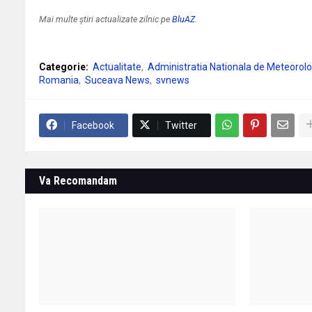
Mai multe știri actualizate zilnic pe
BluAZ
.
Categorie:
Actualitate
Administratia Nationala de Meteorolo
Romania
Suceava News
svnews
Facebook
Twitter
Va Recomandam