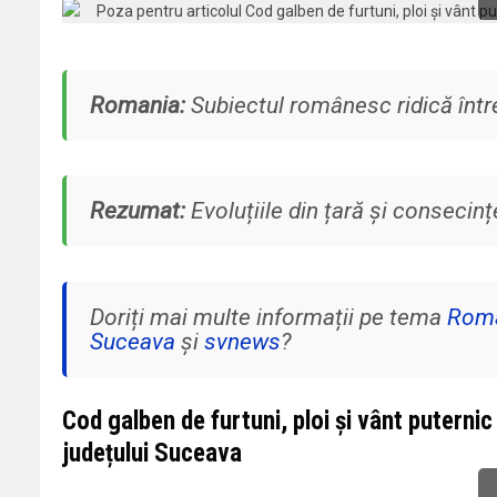
Romania:
Subiectul românesc ridică întreb
Rezumat:
Evoluțiile din țară și consecinț
Doriți mai multe informații pe tema
Rom
Suceava
și
svnews
?
Cod galben de furtuni, ploi și vânt puterni
județului Suceava