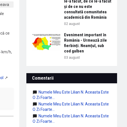
le-a făcut, de ce le-a făcut
și de ce nu este
consultată comunitatea
ale
academică din România
02 august
ică ce
Eveniment important în
România - Urmează zile
fierbinți. Neamțul, sub
cod galben
55 km/h,
03 august
Comentarii
Numele Meu Este Lilian N. Aceasta Este
O Zi Foarte...
Numele Meu Este Lilian N. Aceasta Este
O Zi Foarte...
Numele Meu Este Lilian N. Aceasta Este
O Zi Foarte...