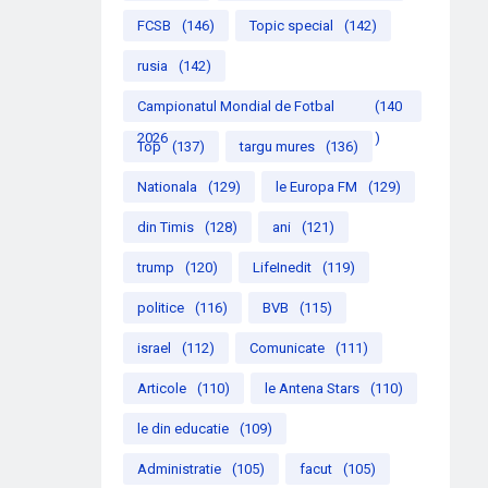
FCSB
(146)
Topic special
(142)
rusia
(142)
Campionatul Mondial de Fotbal
(140
2026
)
Top
(137)
targu mures
(136)
Nationala
(129)
le Europa FM
(129)
din Timis
(128)
ani
(121)
trump
(120)
LifeInedit
(119)
politice
(116)
BVB
(115)
israel
(112)
Comunicate
(111)
Articole
(110)
le Antena Stars
(110)
le din educatie
(109)
Administratie
(105)
facut
(105)