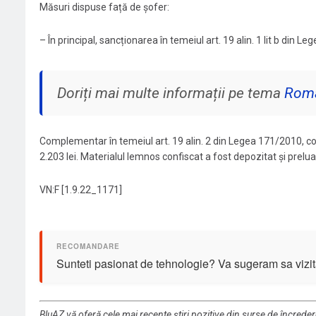
Măsuri dispuse față de șofer:
– În principal, sancționarea în temeiul art. 19 alin. 1 lit b din L
Doriți mai multe informații pe tema
Rom
Complementar în temeiul art. 19 alin. 2 din Legea 171/2010, co
2.203 lei. Materialul lemnos confiscat a fost depozitat și prelu
VN:F [1.9.22_1171]
Sunteti pasionat de tehnologie? Va sugeram sa vizit
BluAZ vă oferă cele mai recente știri pozitive din surse de încrede