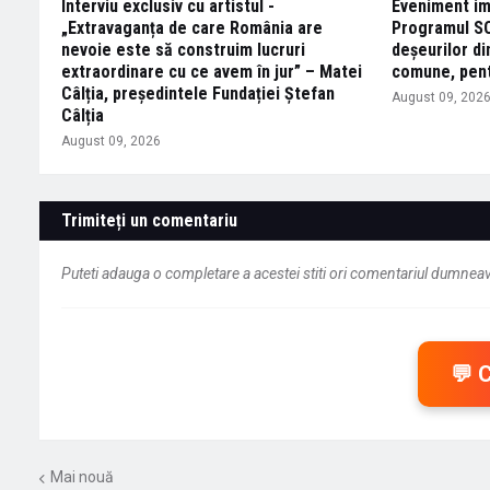
Interviu exclusiv cu artistul -
Eveniment im
„Extravaganța de care România are
Programul S
nevoie este să construim lucruri
deșeurilor din
extraordinare cu ce avem în jur” – Matei
comune, pent
Câlția, președintele Fundației Ștefan
August 09, 202
Câlția
August 09, 2026
Trimiteți un comentariu
Puteti adauga o completare a acestei stiti ori comentariul dumneavo
💬 
Mai nouă