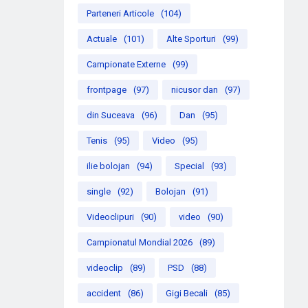
Parteneri Articole
(104)
Actuale
(101)
Alte Sporturi
(99)
Campionate Externe
(99)
frontpage
(97)
nicusor dan
(97)
din Suceava
(96)
Dan
(95)
Tenis
(95)
Video
(95)
ilie bolojan
(94)
Special
(93)
single
(92)
Bolojan
(91)
Videoclipuri
(90)
video
(90)
Campionatul Mondial 2026
(89)
videoclip
(89)
PSD
(88)
accident
(86)
Gigi Becali
(85)