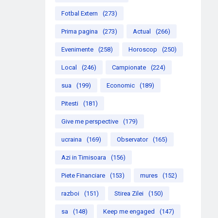
Fotbal Extern
(273)
Prima pagina
(273)
Actual
(266)
Evenimente
(258)
Horoscop
(250)
Local
(246)
Campionate
(224)
sua
(199)
Economic
(189)
Pitesti
(181)
Give me perspective
(179)
ucraina
(169)
Observator
(165)
Azi in Timisoara
(156)
Piete Financiare
(153)
mures
(152)
razboi
(151)
Stirea Zilei
(150)
sa
(148)
Keep me engaged
(147)