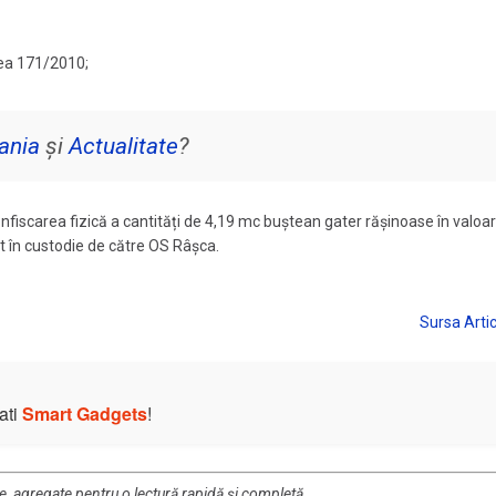
egea 171/2010;
ania
și
Actualitate
?
nfiscarea fizică a cantități de 4,19 mc buștean gater rășinoase în valoa
at în custodie de către OS Râșca.
ati
Smart Gadgets
!
re, agregate pentru o lectură rapidă și completă.