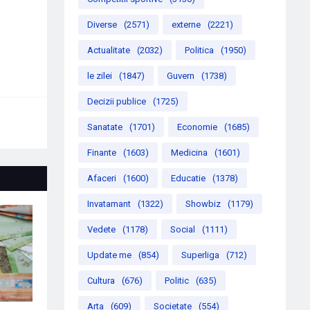
Diverse
(2571)
externe
(2221)
Actualitate
(2032)
Politica
(1950)
le zilei
(1847)
Guvern
(1738)
Decizii publice
(1725)
Sanatate
(1701)
Economie
(1685)
Finante
(1603)
Medicina
(1601)
Afaceri
(1600)
Educatie
(1378)
Invatamant
(1322)
Showbiz
(1179)
Vedete
(1178)
Social
(1111)
Update me
(854)
Superliga
(712)
Cultura
(676)
Politic
(635)
Arta
(609)
Societate
(554)