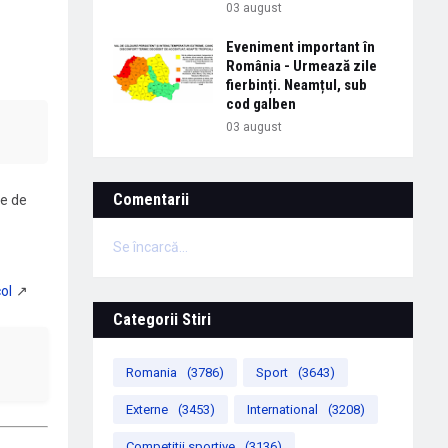
03 august
Eveniment important în
România - Urmează zile
fierbinți. Neamțul, sub
cod galben
03 august
Comentarii
re de
Se încarcă...
Categorii Stiri
Romania
(3786)
Sport
(3643)
Externe
(3453)
International
(3208)
Competitii sportive
(3136)