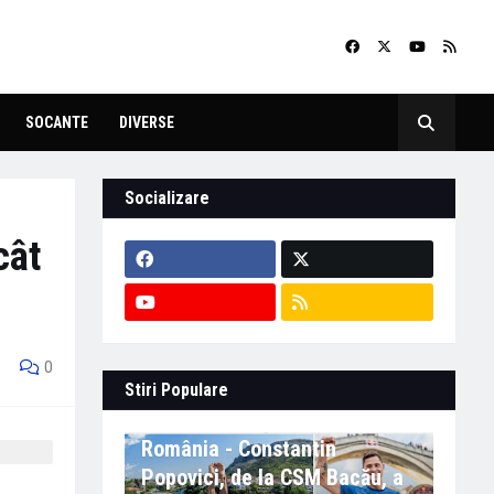
SOCANTE
DIVERSE
Socializare
cât
0
Stiri Populare
Eveniment important în
România - Constantin
Popovici, de la CSM Bacău, a