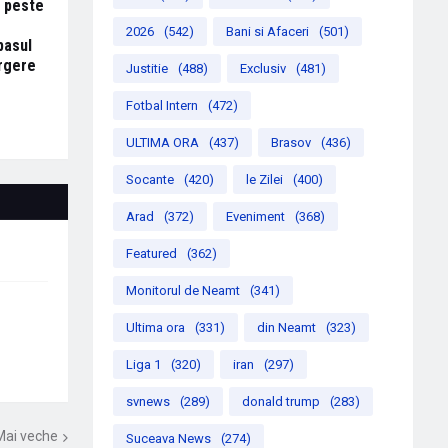
e peste
2026
(542)
Bani si Afaceri
(501)
pasul
argere
Justitie
(488)
Exclusiv
(481)
Fotbal Intern
(472)
ULTIMA ORA
(437)
Brasov
(436)
Socante
(420)
le Zilei
(400)
Arad
(372)
Eveniment
(368)
Featured
(362)
Monitorul de Neamt
(341)
Ultima ora
(331)
din Neamt
(323)
Liga 1
(320)
iran
(297)
svnews
(289)
donald trump
(283)
Mai veche
Suceava News
(274)