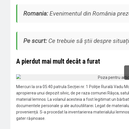
Romania:
Evenimentul din România prezen
Pe scurt:
Ce trebuie să știi despre situați
A pierdut mai mult decât a furat
Miercuri la ora 05:40 patrula Secției nr. 1 Poliţie Rurală Vadu Mol
apropierea unui depozit silvic, de pe raza comunei Râșca, satu
material lemnos. La volanul acesteia a fost legitimat un bărbat
documentele personale și ale autoutilitarei. Legat de materia
proveniență. S-a procedat la inventarierea materialului lemnos ș
gater rășinoase.