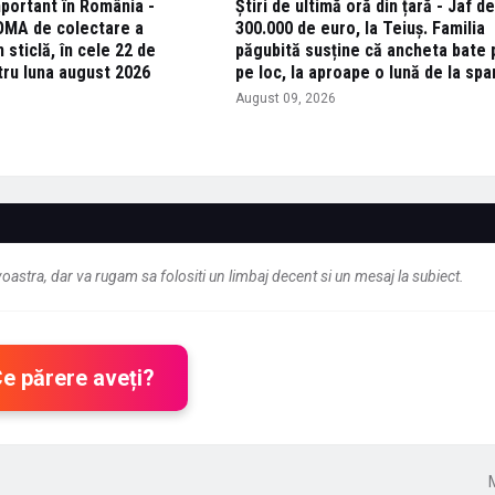
portant în România -
Știri de ultimă oră din țară - Jaf d
OMA de colectare a
300.000 de euro, la Teiuș. Familia
 sticlă, în cele 22 de
păgubită susține că ancheta bate 
ru luna august 2026
pe loc, la aproape o lună de la sp
6
August 09, 2026
astra, dar va rugam sa folositi un limbaj decent si un mesaj la subiect.
Ce părere aveți?