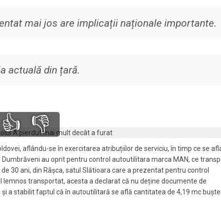
tat mai jos are implicații naționale importante.
a actuală din țară.
👍
👎
dovei, aflându-se în exercitarea atribuțiilor de serviciu, în timp ce se afl
l Dumbrăveni au oprit pentru control autoutilitara marca MAN, ce transp
 de 30 ani, din Râșca, satul Slătioara care a prezentat pentru control
lul lemnos transportat, acesta a declarat că nu deține documente de
i a stabilit faptul că în autoutilitară se află cantitatea de 4,19 mc bușt