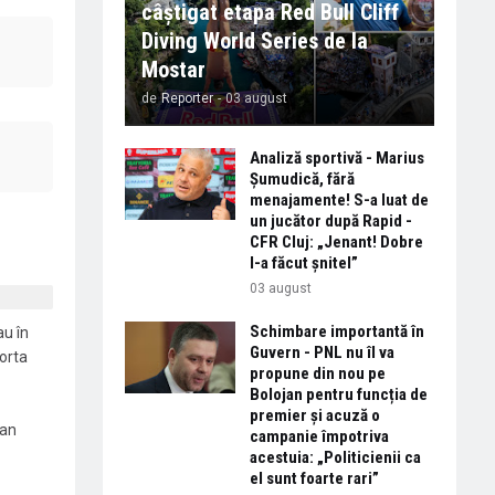
câștigat etapa Red Bull Cliff
Diving World Series de la
Mostar
de
Reporter
-
03 august
Analiză sportivă - Marius
Șumudică, fără
menajamente! S-a luat de
un jucător după Rapid -
CFR Cluj: „Jenant! Dobre
l-a făcut șnitel”
03 august
Schimbare importantă în
au în
Guvern - PNL nu îl va
orta
propune din nou pe
Bolojan pentru funcția de
premier și acuză o
ean
campanie împotriva
acestuia: „Politicienii ca
el sunt foarte rari”