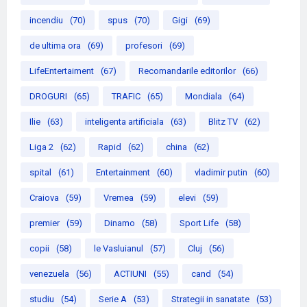
incendiu
(70)
spus
(70)
Gigi
(69)
de ultima ora
(69)
profesori
(69)
LifeEntertaiment
(67)
Recomandarile editorilor
(66)
DROGURI
(65)
TRAFIC
(65)
Mondiala
(64)
Ilie
(63)
inteligenta artificiala
(63)
Blitz TV
(62)
Liga 2
(62)
Rapid
(62)
china
(62)
spital
(61)
Entertainment
(60)
vladimir putin
(60)
Craiova
(59)
Vremea
(59)
elevi
(59)
premier
(59)
Dinamo
(58)
Sport Life
(58)
copii
(58)
le Vasluianul
(57)
Cluj
(56)
venezuela
(56)
ACTIUNI
(55)
cand
(54)
studiu
(54)
Serie A
(53)
Strategii in sanatate
(53)