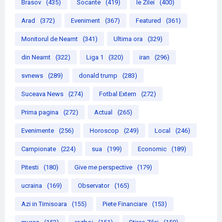
Brasov
(435)
Socante
(419)
le Zilei
(400)
Arad
(372)
Eveniment
(367)
Featured
(361)
Monitorul de Neamt
(341)
Ultima ora
(329)
din Neamt
(322)
Liga 1
(320)
iran
(296)
svnews
(289)
donald trump
(283)
Suceava News
(274)
Fotbal Extern
(272)
Prima pagina
(272)
Actual
(265)
Evenimente
(256)
Horoscop
(249)
Local
(246)
Campionate
(224)
sua
(199)
Economic
(189)
Pitesti
(180)
Give me perspective
(179)
ucraina
(169)
Observator
(165)
Azi in Timisoara
(155)
Piete Financiare
(153)