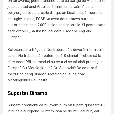
Un alt avantaj pentru Dinamo este că barajul de vineri se va
juca pe stadionul Arcul de Triumf, unde „câinii” sunt
obișnuiți cu toate gropile din gazon lăsate după meciurile
de rugby. În plus, FCSB va avea doar câteva sute de
suporteri din cele 7.000 de locuri disponibile. Și peste toate
este orgoliul „Să fim noi cei care îl scot pe Gigi din
Europa!”.
Botoșaniul i-a frăgezit. Noi trebuie să-i devorăm la micul
dejun. Nu trebuie să-i batem cu 1-0 chinuit. Trebuie să le
dăm scor! Păi, ce meciuri au avut ei ca să aibă pretenții la
Europa? Cu Metaloglobus? Cu Slobozia? De ce n-ar fi
meciul de baraj Dinamo-Metaloglobus, că doar
Metaloglobus i-au bătut.
Suporter Dinamo
Suntem conștienți că nu avem cum să rupem gura târgului
în cupele europene. Suntem însă pe drumul cel bun, dar