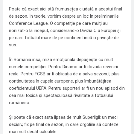
Poate că exact aici stă frumusețea ciudată a acestui final
de sezon. În teorie, vorbim despre un loc în preliminariile
Conference League. O competiție pe care mulți au
ironizat-o la început, considerând-o Divizia C a Europei și
pe care fotbalul mare de pe continent încă o privește de
sus.
În România însă, miza emoțională depășește cu mult
numele competiției. Pentru Dinamo ar fi dovada revenirii
reale. Pentru FCSB ar fi obligația de a salva sezonul, plus
continuitatea în cupele europene, plus îmbunătățirea
coeficientului UEFA. Pentru suporteri ar fi un nou episod din
cea mai toxică și spectaculoasă rivalitate a fotbalului
românesc.
Și poate că exact asta lipsea de mult Superligii: un meci
decisiv, fix pe final de sezon, în care orgoliile să conteze
mai mult decât calculele.