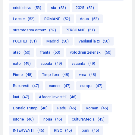
cristi chivu
(53)
sia
(53)
2025
(52)
Locale
(52)
ROMANE
(52)
doua
(52)
stramtoarea ormuz
(52)
PERSOANE
(51)
POLITIEI
(51)
Madrid
(50)
Vasluiul la zi
(50)
atac
(50)
franta
(50)
volodimir zelenski
(50)
nato
(49)
scoala
(49)
vacanta
(49)
Firme
(48)
Timp liber
(48)
vrea
(48)
Bucuresti
(47)
cancer
(47)
europa
(47)
luat
(47)
Afaceri Investitii
(46)
Donald Trump
(46)
Radu
(46)
Roman
(46)
istorie
(46)
noua
(46)
CulturaMedia
(45)
INTERVENTII
(45)
RISC
(45)
bani
(45)