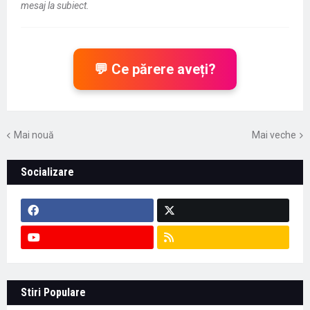
mesaj la subiect.
💬 Ce părere aveți?
Mai nouă
Mai veche
Socializare
Context important pentru educație -
Stiri Populare
Marian Preda, rectorul Universității din