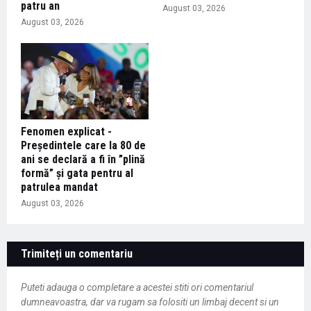
patru an
August 03, 2026
August 03, 2026
Fenomen explicat -
Președintele care la 80 de
ani se declară a fi în ”plină
formă” și gata pentru al
patrulea mandat
August 03, 2026
Trimiteți un comentariu
Puteti adauga o completare a acestei stiti ori comentariul
dumneavoastra, dar va rugam sa folositi un limbaj decent si un