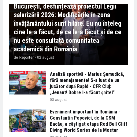
București, desființează proiectul Legii
salarizării 2026: Modificările în zona
învățământului sunt hilare. Eu nu înțeleg
cine le-a făcut, de ce le-a făcut și de ce
nu este consultată comunitatea
academică din România
de
Reporter
-
02 august
Analiză sportivă - Marius Șumudică,
fără menajamente! S-a luat de un
jucător după Rapid - CFR Cluj:
„Jenant! Dobre l-a făcut șnitel”
03 august
Eveniment important în România -
Constantin Popovici, de la CSM
Bacău, a câștigat etapa Red Bull Cliff
Diving World Series de la Mostar