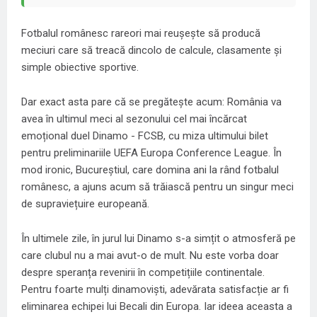
Fotbalul românesc rareori mai reușește să producă
meciuri care să treacă dincolo de calcule, clasamente și
simple obiective sportive.
Dar exact asta pare că se pregătește acum: România va
avea în ultimul meci al sezonului cel mai încărcat
emoțional duel Dinamo - FCSB, cu miza ultimului bilet
pentru preliminariile UEFA Europa Conference League. În
mod ironic, Bucureștiul, care domina ani la rând fotbalul
românesc, a ajuns acum să trăiască pentru un singur meci
de supraviețuire europeană.
În ultimele zile, în jurul lui Dinamo s-a simțit o atmosferă pe
care clubul nu a mai avut-o de mult. Nu este vorba doar
despre speranța revenirii în competițiile continentale.
Pentru foarte mulți dinamoviști, adevărata satisfacție ar fi
eliminarea echipei lui Becali din Europa. Iar ideea aceasta a