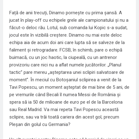
Față de anii trecuți, Dinamo pornește cu prima șansă. A
jucat în play-off cu echipele grele ale campionatului și nu a
făcut-o deloc rău. Lotul, sub comanda lui Kopic s-a sudat,
jocul este în vizibilă creștere. Dinamo nu mai este deloc
echipa aia de acum doi ani care lupta să se salveze de la
faliment și retrogradare. FCSB, în schimb, pare o echipă
buimacă, cu un joc haotic, la ciupeală, cu un antrenor
provizoriu care nici nu a aflat numele jucătorilor. „Planul
tactic” pare mereu „așteptarea unei sclipiri salvatoare de
moment”. În meciul cu Botoșaniul sclipirea a venit de la
Tavi Popescu, un moment așteptat de mai bine de 5 ani, de
pe vremurile când Becali îl numea Messi de România și
spera să ia 50 de milioane de euro pe el de la Barcelona
sau Real Madrid. Va mai repeta Tavi Popescu această
sclipire, sau va trăi toată cariera din acest gol, precum
Pleșan din golul cu Germania?