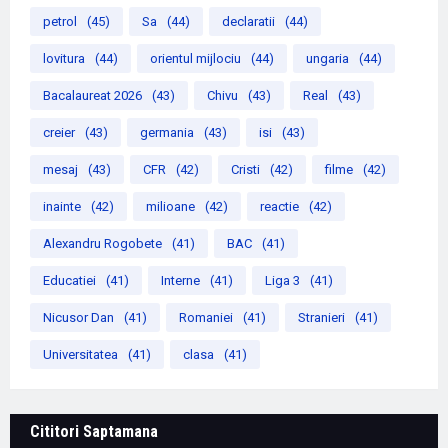
petrol
(45)
Sa
(44)
declaratii
(44)
lovitura
(44)
orientul mijlociu
(44)
ungaria
(44)
Bacalaureat 2026
(43)
Chivu
(43)
Real
(43)
creier
(43)
germania
(43)
isi
(43)
mesaj
(43)
CFR
(42)
Cristi
(42)
filme
(42)
inainte
(42)
milioane
(42)
reactie
(42)
Alexandru Rogobete
(41)
BAC
(41)
Educatiei
(41)
Interne
(41)
Liga 3
(41)
Nicusor Dan
(41)
Romaniei
(41)
Stranieri
(41)
Universitatea
(41)
clasa
(41)
Cititori Saptamana