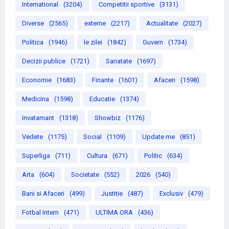
International
(3204)
Competitii sportive
(3131)
Diverse
(2565)
externe
(2217)
Actualitate
(2027)
Politica
(1946)
le zilei
(1842)
Guvern
(1734)
Decizii publice
(1721)
Sanatate
(1697)
Economie
(1683)
Finante
(1601)
Afaceri
(1598)
Medicina
(1598)
Educatie
(1374)
Invatamant
(1318)
Showbiz
(1176)
Vedete
(1175)
Social
(1109)
Update me
(851)
Superliga
(711)
Cultura
(671)
Politic
(634)
Arta
(604)
Societate
(552)
2026
(540)
Bani si Afaceri
(499)
Justitie
(487)
Exclusiv
(479)
Fotbal Intern
(471)
ULTIMA ORA
(436)