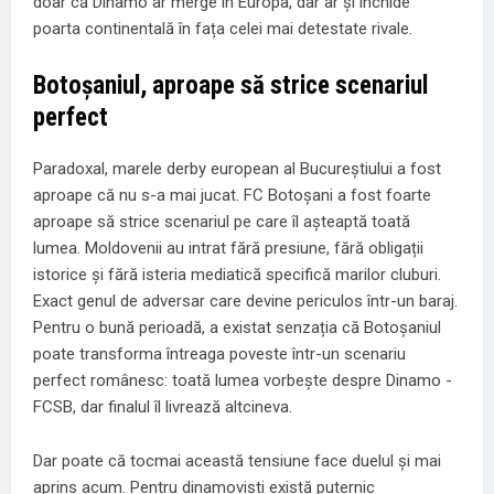
doar că Dinamo ar merge în Europa, dar ar și închide
poarta continentală în fața celei mai detestate rivale.
Botoșaniul, aproape să strice scenariul
perfect
Paradoxal, marele derby european al Bucureștiului a fost
aproape că nu s-a mai jucat. FC Botoșani a fost foarte
aproape să strice scenariul pe care îl așteaptă toată
lumea. Moldovenii au intrat fără presiune, fără obligații
istorice și fără isteria mediatică specifică marilor cluburi.
Exact genul de adversar care devine periculos într-un baraj.
Pentru o bună perioadă, a existat senzația că Botoșaniul
poate transforma întreaga poveste într-un scenariu
perfect românesc: toată lumea vorbește despre Dinamo -
FCSB, dar finalul îl livrează altcineva.
Dar poate că tocmai această tensiune face duelul și mai
aprins acum. Pentru dinamoviști există puternic