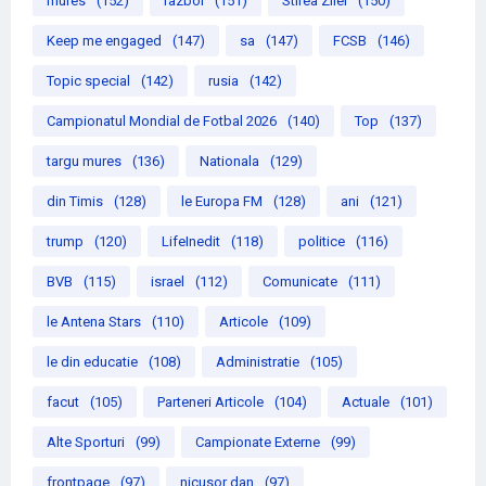
mures
(152)
razboi
(151)
Stirea Zilei
(150)
Keep me engaged
(147)
sa
(147)
FCSB
(146)
Topic special
(142)
rusia
(142)
Campionatul Mondial de Fotbal 2026
(140)
Top
(137)
targu mures
(136)
Nationala
(129)
din Timis
(128)
le Europa FM
(128)
ani
(121)
trump
(120)
LifeInedit
(118)
politice
(116)
BVB
(115)
israel
(112)
Comunicate
(111)
le Antena Stars
(110)
Articole
(109)
le din educatie
(108)
Administratie
(105)
facut
(105)
Parteneri Articole
(104)
Actuale
(101)
Alte Sporturi
(99)
Campionate Externe
(99)
frontpage
(97)
nicusor dan
(97)