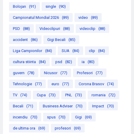
Bolojan
(91)
single
(90)
Campionatul Mondial 2026
(89)
video
(89)
PSD
(88)
Videoclipuri
(88)
videoclip
(88)
accident
(86)
Gigi Becali
(85)
Liga Campionilor
(84)
SUA
(84)
clip
(84)
cultura stiinta
(84)
psd
(82)
ia
(80)
guvern
(78)
Nicusor
(77)
Profesori
(77)
Tehnologie
(77)
euro
(77)
Corona Brasov
(74)
TV
(74)
Cupa
(73)
PNL
(73)
romania
(72)
Becali
(71)
Business Adviser
(70)
Impact
(70)
incendiu
(70)
spus
(70)
Gigi
(69)
de ultima ora
(69)
profesori
(69)