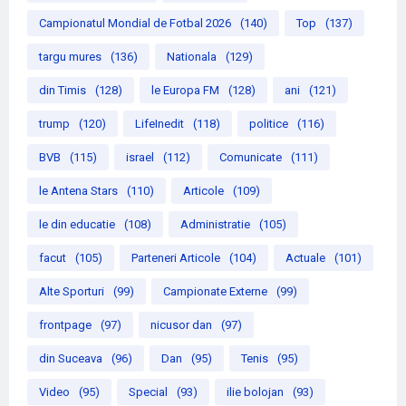
Campionatul Mondial de Fotbal 2026
(140)
Top
(137)
targu mures
(136)
Nationala
(129)
din Timis
(128)
le Europa FM
(128)
ani
(121)
trump
(120)
LifeInedit
(118)
politice
(116)
BVB
(115)
israel
(112)
Comunicate
(111)
le Antena Stars
(110)
Articole
(109)
le din educatie
(108)
Administratie
(105)
facut
(105)
Parteneri Articole
(104)
Actuale
(101)
Alte Sporturi
(99)
Campionate Externe
(99)
frontpage
(97)
nicusor dan
(97)
din Suceava
(96)
Dan
(95)
Tenis
(95)
Video
(95)
Special
(93)
ilie bolojan
(93)