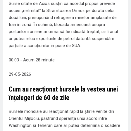
Surse citate de Axios susțin că acordul propus prevede
acces „nelimitat” la Strâmtoarea Ormuz pe durata celor
două luni, presupunând retragerea minelor amplasate de
Iran în zonă. În schimb, blocada americană asupra
porturilor iraniene ar urma să fie ridicată treptat, iar Iranul
ar putea relua exporturile de petrol datorită suspendării
parțiale a sancțiunilor impuse de SUA.
00:03 - Acum 28 minute
29-05-2026
Cum au reacționat bursele la vestea unei
înțelegeri de 60 de zile
Bursele mondiale au reacționat rapid la știrile venite din
Orientul Mijlociu, păstrând speranța unui acord între
Washington și Teheran care ar putea determina o scădere