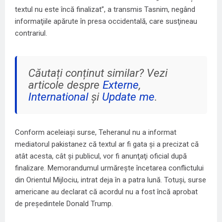
textul nu este încă finalizat”, a transmis Tasnim, negând
informaţiile apărute în presa occidentală, care susţineau
contrariul.
Căutați conținut similar? Vezi
articole despre
Externe
,
International
și
Update me
.
Conform aceleiaşi surse, Teheranul nu a informat
mediatorul pakistanez că textul ar fi gata şi a precizat că
atât acesta, cât şi publicul, vor fi anunţaţi oficial după
finalizare. Memorandumul urmăreşte încetarea conflictului
din Orientul Mijlociu, intrat deja în a patra lună. Totuşi, surse
americane au declarat că acordul nu a fost încă aprobat
de preşedintele Donald Trump.