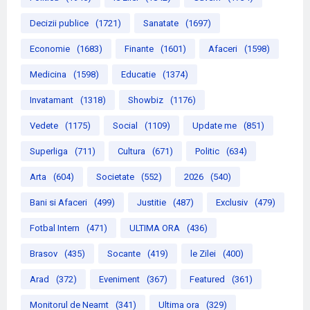
Decizii publice
(1721)
Sanatate
(1697)
Economie
(1683)
Finante
(1601)
Afaceri
(1598)
Medicina
(1598)
Educatie
(1374)
Invatamant
(1318)
Showbiz
(1176)
Vedete
(1175)
Social
(1109)
Update me
(851)
Superliga
(711)
Cultura
(671)
Politic
(634)
Arta
(604)
Societate
(552)
2026
(540)
Bani si Afaceri
(499)
Justitie
(487)
Exclusiv
(479)
Fotbal Intern
(471)
ULTIMA ORA
(436)
Brasov
(435)
Socante
(419)
le Zilei
(400)
Arad
(372)
Eveniment
(367)
Featured
(361)
Monitorul de Neamt
(341)
Ultima ora
(329)