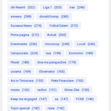
din Neamt
(322)
Liga 1
(320)
iran
(296)
svnews
(289)
donald trump
(283)
Suceava News
(274)
Fotbal Extern
(272)
Prima pagina
(272)
Actual
(265)
Evenimente
(256)
Horoscop
(249)
Local
(246)
Campionate
(224)
sua
(199)
Economic
(189)
Pitesti
(180)
Give me perspective
(179)
ucraina
(169)
Observator
(165)
Azi in Timisoara
(155)
Piete Financiare
(153)
mures
(152)
razboi
(151)
Stirea Zilei
(150)
Keep me engaged
(147)
sa
(147)
FCSB
(146)
Topic special
(142)
rusia
(142)