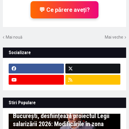
💬 Ce părere aveți?
Mai nouă
Mai veche
Socializare
Context important pentru educație -
Stiri Populare
Marian Preda, rectorul Universității din
București, desființează proiectul Legii
salarizării 2026: Modificările în zona