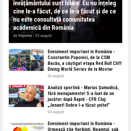
învățământului sunt hilare. Eu nu înțeleg
cine le-a făcut, de ce le-a făcut și de ce
nu este consultată comunitatea
academică din România
de
Reporter
-
02 august
Eveniment important în România -
Constantin Popovici, de la CSM
Bacău, a câștigat etapa Red Bull Cliff
Diving World Series de la Mostar
03 august
Analiză sportivă - Marius Șumudică,
fără menajamente! S-a luat de un
jucător după Rapid - CFR Cluj:
„Jenant! Dobre l-a făcut șnitel”
03 august
Eveniment important în România -
Urmează zile fierbinți. Neamțul, sub