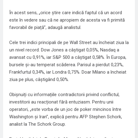
În acest sens, „orice știre care indică faptul că un acord
este în vedere sau că ne apropiem de acesta va fi primită
favorabil de piață”, adaugă analistul.
Cele trei indici principali de pe Wall Street au încheiat ziua la
un nivel record. Dow Jones a câștigat 0,05%, Nasdaq a
avansat cu 0,91%, iar S&P 500 a câștigat 0,58%. În Europa,
bursele și-au temperat scăderea. Parisul a pierdut 0,23%,
Frankfurtul 0,34%, iar Londra 0,75%. Doar Milano a încheiat
ziua pe plus, câștigând 0,50%.
Obișnuiți cu informațiile contradictorii privind conflictul,
investitorii au reacționat fără entuziasm. Pentru unii
operatori, „este vorba de un joc de poker mincinos între
Washington și Iran”, explică pentru AFP Stephen Schork,
analist la The Schork Group.