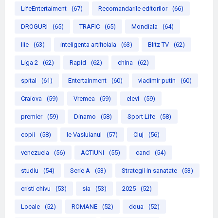
LifeEntertaiment
(67)
Recomandarile editorilor
(66)
DROGURI
(65)
TRAFIC
(65)
Mondiala
(64)
Ilie
(63)
inteligenta artificiala
(63)
Blitz TV
(62)
Liga 2
(62)
Rapid
(62)
china
(62)
spital
(61)
Entertainment
(60)
vladimir putin
(60)
Craiova
(59)
Vremea
(59)
elevi
(59)
premier
(59)
Dinamo
(58)
Sport Life
(58)
copii
(58)
le Vasluianul
(57)
Cluj
(56)
venezuela
(56)
ACTIUNI
(55)
cand
(54)
studiu
(54)
Serie A
(53)
Strategii in sanatate
(53)
cristi chivu
(53)
sia
(53)
2025
(52)
Locale
(52)
ROMANE
(52)
doua
(52)