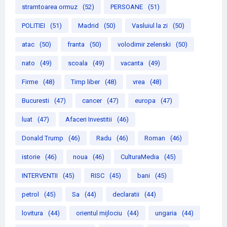
stramtoarea ormuz
(52)
PERSOANE
(51)
POLITIEI
(51)
Madrid
(50)
Vasluiul la zi
(50)
atac
(50)
franta
(50)
volodimir zelenski
(50)
nato
(49)
scoala
(49)
vacanta
(49)
Firme
(48)
Timp liber
(48)
vrea
(48)
Bucuresti
(47)
cancer
(47)
europa
(47)
luat
(47)
Afaceri Investitii
(46)
Donald Trump
(46)
Radu
(46)
Roman
(46)
istorie
(46)
noua
(46)
CulturaMedia
(45)
INTERVENTII
(45)
RISC
(45)
bani
(45)
petrol
(45)
Sa
(44)
declaratii
(44)
lovitura
(44)
orientul mijlociu
(44)
ungaria
(44)