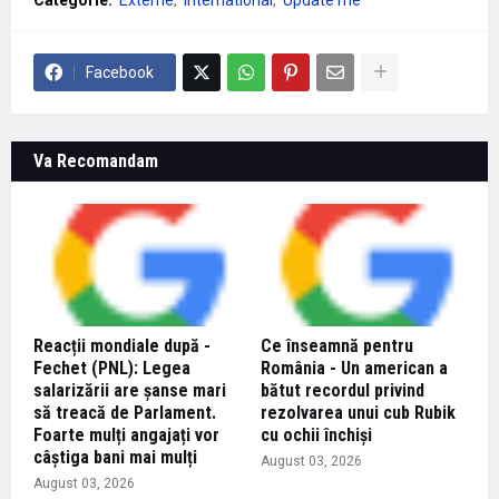
Categorie:
Externe
International
Update me
Facebook
Va Recomandam
Reacții mondiale după -
Ce înseamnă pentru
Fechet (PNL): Legea
România - Un american a
salarizării are șanse mari
bătut recordul privind
să treacă de Parlament.
rezolvarea unui cub Rubik
Foarte mulți angajați vor
cu ochii închiși
câștiga bani mai mulți
August 03, 2026
August 03, 2026