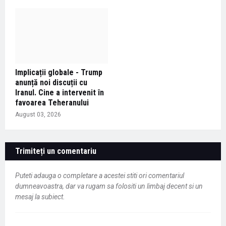
Implicații globale - Trump
anunță noi discuții cu
Iranul. Cine a intervenit în
favoarea Teheranului
August 03, 2026
Trimiteți un comentariu
Puteti adauga o completare a acestei stiti ori comentariul
dumneavoastra, dar va rugam sa folositi un limbaj decent si un
mesaj la subiect.