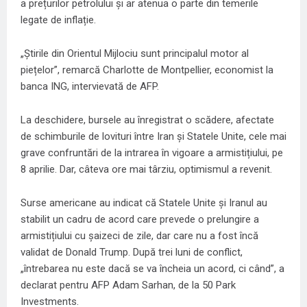
a prețurilor petrolului și ar atenua o parte din temerile
legate de inflație.
„Știrile din Orientul Mijlociu sunt principalul motor al
piețelor”, remarcă Charlotte de Montpellier, economist la
banca ING, intervievată de AFP.
La deschidere, bursele au înregistrat o scădere, afectate
de schimburile de lovituri între Iran și Statele Unite, cele mai
grave confruntări de la intrarea în vigoare a armistițiului, pe
8 aprilie. Dar, câteva ore mai târziu, optimismul a revenit.
Surse americane au indicat că Statele Unite și Iranul au
stabilit un cadru de acord care prevede o prelungire a
armistițiului cu șaizeci de zile, dar care nu a fost încă
validat de Donald Trump. După trei luni de conflict,
„întrebarea nu este dacă se va încheia un acord, ci când”, a
declarat pentru AFP Adam Sarhan, de la 50 Park
Investments.