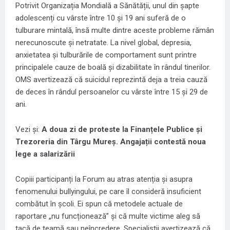
Potrivit Organizația Mondială a Sănătății, unul din șapte
adolescenți cu vârste între 10 și 19 ani suferă de o
tulburare mintală, însă multe dintre aceste probleme rămân
nerecunoscute și netratate. La nivel global, depresia,
anxietatea și tulburările de comportament sunt printre
principalele cauze de boală și dizabilitate în rândul tinerilor.
OMS avertizează că suicidul reprezintă deja a treia cauză
de deces în rândul persoanelor cu vârste între 15 și 29 de
ani.
Vezi și:
A doua zi de proteste la Finanțele Publice și
Trezoreria din Târgu Mureș. Angajații contestă noua
lege a salarizării
Copiii participanți la Forum au atras atenția și asupra
fenomenului bullyingului, pe care îl consideră insuficient
combătut în școli. Ei spun că metodele actuale de
raportare „nu funcționează” și că multe victime aleg să
tacă de teamă sau neîncredere. Specialiștii avertizează că