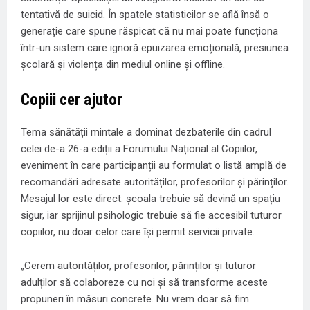
tentativă de suicid. În spatele statisticilor se află însă o
generație care spune răspicat că nu mai poate funcționa
într-un sistem care ignoră epuizarea emoțională, presiunea
școlară și violența din mediul online și offline.
Copiii cer ajutor
Tema sănătății mintale a dominat dezbaterile din cadrul
celei de-a 26-a ediții a Forumului Național al Copiilor,
eveniment în care participanții au formulat o listă amplă de
recomandări adresate autorităților, profesorilor și părinților.
Mesajul lor este direct: școala trebuie să devină un spațiu
sigur, iar sprijinul psihologic trebuie să fie accesibil tuturor
copiilor, nu doar celor care își permit servicii private.
„Cerem autorităților, profesorilor, părinților și tuturor
adulților să colaboreze cu noi și să transforme aceste
propuneri în măsuri concrete. Nu vrem doar să fim