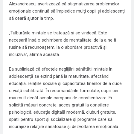
Alexandrescu, avertizează că stigmatizarea problemelor
emoționale continuă să împiedice mulți copii și adolescenți
să ceară ajutor la timp.
„Tulburările mintale se tratează și se vindecă. Este
necesară însă o schimbare de mentalitate: de la a ne fi
rușine să recunoaștem, la o abordare proactivă și
incluzivă”, afirmă aceasta.
Ea subliniază că efectele neglijării sănătății mintale în
adolescență se extind până la maturitate, afectând
educația, relațiile sociale și capacitatea tinerilor de a duce
o viață echilibrată. În recomandările formulate, copiii cer
mai mult decât simple campanii de conștientizare. Ei
solicită măsuri concrete: acces gratuit la consiliere
psihologică, educație digitală modernă, cluburi gratuite,
spații pentru sport și socializare și programe care să
încurajeze relațiile sănătoase și dezvoltarea emoțională.