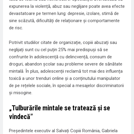
expunerea la violență, abuz sau neglijare poate avea efecte
devastatoare pe termen lung: depresie, izolare, stimă de
sine scăzută, dificultăți de relaționare și comportamente
de risc.
Potrivit studiilor citate de organizație, copiii abuzați sau
neglijați sunt cu cel puțin 25% mai predispuși să se
confrunte în adolescență cu delincvență, consum de
droguri, abandon școlar sau probleme severe de sănătate
mintală. În plus, adolescenții reclamă tot mai des influența
toxică a unor trenduri online și a conținutului manipulator
de pe rețelele sociale, în special a mesajelor discriminatorii
și misogine.
„Tulburările mintale se tratează și se
vindecă”
Președintele executiv al Salvați Copiii România, Gabriela