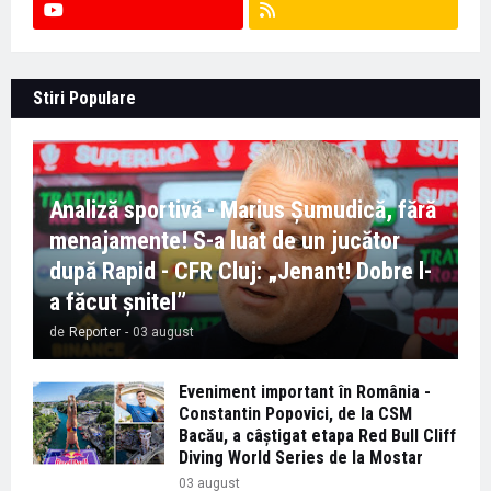
Stiri Populare
Analiză sportivă - Marius Șumudică, fără
menajamente! S-a luat de un jucător
după Rapid - CFR Cluj: „Jenant! Dobre l-
a făcut șnitel”
de
Reporter
-
03 august
Eveniment important în România -
Constantin Popovici, de la CSM
Bacău, a câștigat etapa Red Bull Cliff
Diving World Series de la Mostar
03 august