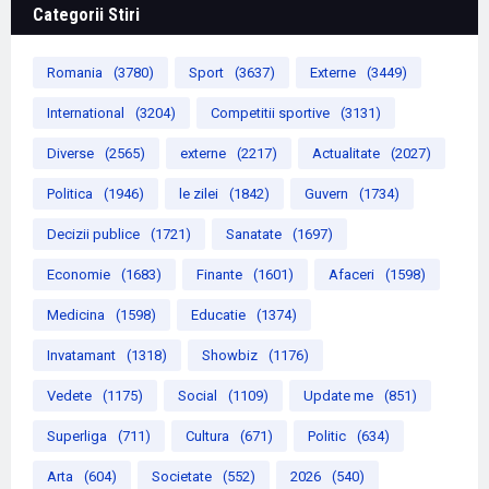
Categorii Stiri
Romania
(3780)
Sport
(3637)
Externe
(3449)
International
(3204)
Competitii sportive
(3131)
Diverse
(2565)
externe
(2217)
Actualitate
(2027)
Politica
(1946)
le zilei
(1842)
Guvern
(1734)
Decizii publice
(1721)
Sanatate
(1697)
Economie
(1683)
Finante
(1601)
Afaceri
(1598)
Medicina
(1598)
Educatie
(1374)
Invatamant
(1318)
Showbiz
(1176)
Vedete
(1175)
Social
(1109)
Update me
(851)
Superliga
(711)
Cultura
(671)
Politic
(634)
Arta
(604)
Societate
(552)
2026
(540)