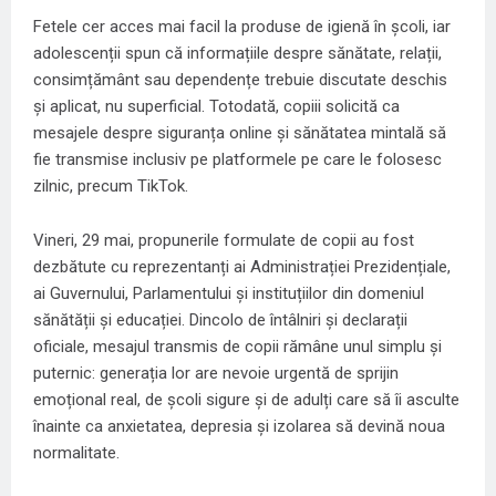
Fetele cer acces mai facil la produse de igienă în școli, iar
adolescenții spun că informațiile despre sănătate, relații,
consimțământ sau dependențe trebuie discutate deschis
și aplicat, nu superficial. Totodată, copiii solicită ca
mesajele despre siguranța online și sănătatea mintală să
fie transmise inclusiv pe platformele pe care le folosesc
zilnic, precum TikTok.
Vineri, 29 mai, propunerile formulate de copii au fost
dezbătute cu reprezentanți ai Administrației Prezidențiale,
ai Guvernului, Parlamentului și instituțiilor din domeniul
sănătății și educației. Dincolo de întâlniri și declarații
oficiale, mesajul transmis de copii rămâne unul simplu și
puternic: generația lor are nevoie urgentă de sprijin
emoțional real, de școli sigure și de adulți care să îi asculte
înainte ca anxietatea, depresia și izolarea să devină noua
normalitate.