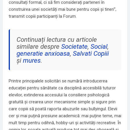
consultați formal, ci să fim considerați parteneri în
construirea unei societăți mai bune pentru copii și tineri”,
transmit copiii participanți la Forum.
Continuați lectura cu articole
similare despre
Societate
,
Social
,
generatie anxioasa
,
Salvati Copiii
și
mures
.
Printre principalele solicitări se numără introducerea
educației pentru sănătate ca disciplină accesibilă tuturor
elevilor, extinderea accesului la consiliere psihologică
gratuită și crearea unor mecanisme simple și sigure prin
care copiii să poată raporta abuzurile sau bullyingul. Elevii
cer și mai puțină presiune academică: mai puține teme, mai
mult timp pentru odihnă, hobby-uri și activități recreative. În
opinia lor, școala actuală produce tot mai des oboseală și