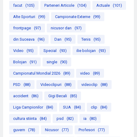
facut
(105)
Parteneri Articole
(104)
Actuale
(101)
Alte Sporturi
(99)
Campionate Externe
(99)
frontpage
(97)
nicusor dan
(97)
din Suceava
(96)
Dan
(95)
Tenis
(95)
Video
(95)
Special
(93)
ilie bolojan
(93)
Bolojan
(91)
single
(90)
Campionatul Mondial 2026
(89)
video
(89)
PSD
(88)
Videoclipuri
(88)
videoclip
(88)
accident
(86)
Gigi Becali
(85)
Liga Campionilor
(84)
SUA
(84)
clip
(84)
cultura stiinta
(84)
psd
(82)
ia
(80)
guvern
(78)
Nicusor
(77)
Profesori
(77)