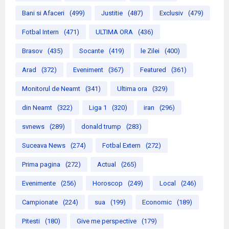
Bani si Afaceri
(499)
Justitie
(487)
Exclusiv
(479)
Fotbal Intern
(471)
ULTIMA ORA
(436)
Brasov
(435)
Socante
(419)
le Zilei
(400)
Arad
(372)
Eveniment
(367)
Featured
(361)
Monitorul de Neamt
(341)
Ultima ora
(329)
din Neamt
(322)
Liga 1
(320)
iran
(296)
svnews
(289)
donald trump
(283)
Suceava News
(274)
Fotbal Extern
(272)
Prima pagina
(272)
Actual
(265)
Evenimente
(256)
Horoscop
(249)
Local
(246)
Campionate
(224)
sua
(199)
Economic
(189)
Pitesti
(180)
Give me perspective
(179)