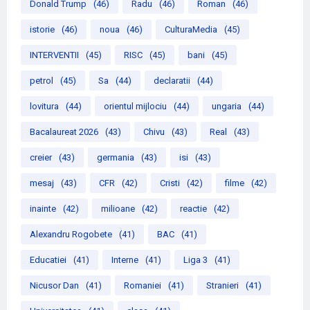
Donald Trump
(46)
Radu
(46)
Roman
(46)
istorie
(46)
noua
(46)
CulturaMedia
(45)
INTERVENTII
(45)
RISC
(45)
bani
(45)
petrol
(45)
Sa
(44)
declaratii
(44)
lovitura
(44)
orientul mijlociu
(44)
ungaria
(44)
Bacalaureat 2026
(43)
Chivu
(43)
Real
(43)
creier
(43)
germania
(43)
isi
(43)
mesaj
(43)
CFR
(42)
Cristi
(42)
filme
(42)
inainte
(42)
milioane
(42)
reactie
(42)
Alexandru Rogobete
(41)
BAC
(41)
Educatiei
(41)
Interne
(41)
Liga 3
(41)
Nicusor Dan
(41)
Romaniei
(41)
Stranieri
(41)