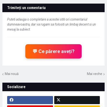
Trimiteți un comentariu
Puteti adauga o completare a acestei stiti ori comentariul
dumneavoastra, dar va rugam sa folositi un limbaj decent si un
mesaj la subiect.
💬 Ce părere aveți?
Mai nouă
Mai veche
Socializare