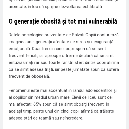
anxietate, în loc să sprijine dezvoltarea echilibrată.
O generație obosită și tot mai vulnerabilă
Datele sociologice prezentate de Salvați Copiii conturează
imaginea unei generații afectate de stres și nesiguranță
emoțională. Doar trei din cinci copii spun că se simt
frecvent fericiți, iar aproape o treime declară că se simt
entuziasmați rar sau foarte rar. Un sfert dintre copii afirmă
că se simt adesea triști, iar peste jumătate spun că suferă
frecvent de oboseală.
Fenomenul este mai accentuat în rândul adolescenților și
al copiilor din mediul urban mare. Elevii de liceu sunt cei
mai afectați: 65% spun că se simt obosiți frecvent. În
același timp, peste unul din cinci copii afirmă că trăiește
adesea stări de teamă sau neîncredere.