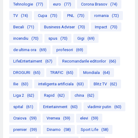
Tehnologie
(77)
euro
(77)
Corona Brasov
(74)
TV
(74)
Cupa
(73)
PNL
(73)
romania
(72)
Becali
(71)
Business Adviser
(70)
Impact
(70)
incendiu
(70)
spus
(70)
Gigi
(69)
de ultima ora
(69)
profesori
(69)
LifeEntertaiment
(67)
Recomandarile editorilor
(66)
DROGURI
(65)
TRAFIC
(65)
Mondiala
(64)
Ilie
(63)
inteligenta artificiala
(63)
Blitz TV
(62)
Liga 2
(62)
Rapid
(62)
china
(62)
spital
(61)
Entertainment
(60)
vladimir putin
(60)
Craiova
(59)
Vremea
(59)
elevi
(59)
premier
(59)
Dinamo
(58)
Sport Life
(58)