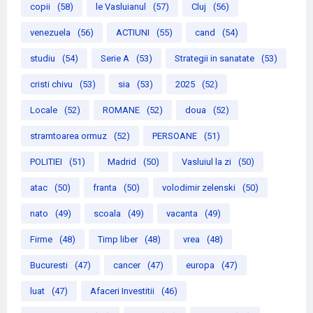
copii
(58)
le Vasluianul
(57)
Cluj
(56)
venezuela
(56)
ACTIUNI
(55)
cand
(54)
studiu
(54)
Serie A
(53)
Strategii in sanatate
(53)
cristi chivu
(53)
sia
(53)
2025
(52)
Locale
(52)
ROMANE
(52)
doua
(52)
stramtoarea ormuz
(52)
PERSOANE
(51)
POLITIEI
(51)
Madrid
(50)
Vasluiul la zi
(50)
atac
(50)
franta
(50)
volodimir zelenski
(50)
nato
(49)
scoala
(49)
vacanta
(49)
Firme
(48)
Timp liber
(48)
vrea
(48)
Bucuresti
(47)
cancer
(47)
europa
(47)
luat
(47)
Afaceri Investitii
(46)