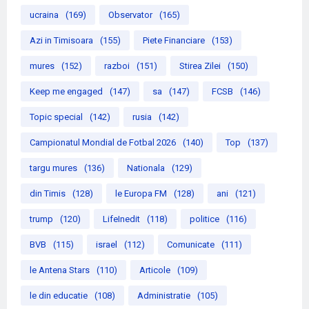
ucraina
(169)
Observator
(165)
Azi in Timisoara
(155)
Piete Financiare
(153)
mures
(152)
razboi
(151)
Stirea Zilei
(150)
Keep me engaged
(147)
sa
(147)
FCSB
(146)
Topic special
(142)
rusia
(142)
Campionatul Mondial de Fotbal 2026
(140)
Top
(137)
targu mures
(136)
Nationala
(129)
din Timis
(128)
le Europa FM
(128)
ani
(121)
trump
(120)
LifeInedit
(118)
politice
(116)
BVB
(115)
israel
(112)
Comunicate
(111)
le Antena Stars
(110)
Articole
(109)
le din educatie
(108)
Administratie
(105)