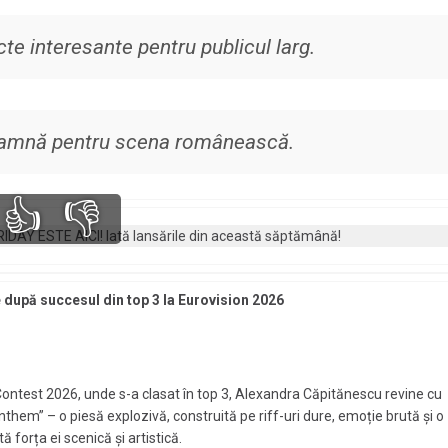
te interesante pentru publicul larg.
seamnă pentru scena românească.
👍
👎
 după succesul din top 3 la Eurovision 2026
ontest 2026, unde s-a clasat în top 3, Alexandra Căpitănescu revine cu
them” – o piesă explozivă, construită pe riff-uri dure, emoție brută și o
forța ei scenică și artistică.