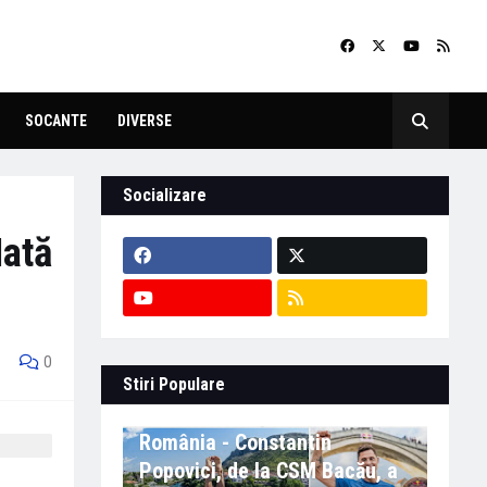
SOCANTE
DIVERSE
Socializare
Iată
0
Stiri Populare
Eveniment important în
România - Constantin
Popovici, de la CSM Bacău, a