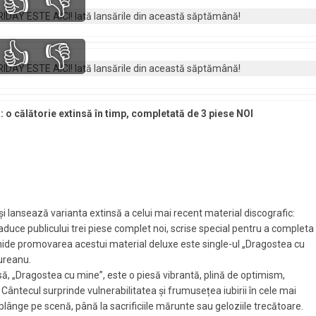
👍
👎
👍
👎
 o călătorie extinsă în timp, completată de 3 piese NOI
și lansează varianta extinsă a celui mai recent material discografic:
aduce publicului trei piese complet noi, scrise special pentru a completa
chide promovarea acestui material deluxe este single-ul „Dragostea cu
ureanu.
ă, „Dragostea cu mine”, este o piesă vibrantă, plină de optimism,
ntecul surprinde vulnerabilitatea și frumusețea iubirii în cele mai
 plânge pe scenă, până la sacrificiile mărunte sau geloziile trecătoare.