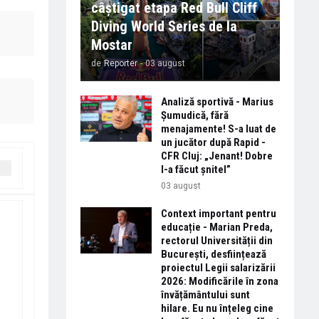
câștigat etapa Red Bull Cliff
Diving World Series de la
Mostar
de
Reporter
-
03 august
Analiză sportivă - Marius
Șumudică, fără
menajamente! S-a luat de
un jucător după Rapid -
CFR Cluj: „Jenant! Dobre
l-a făcut șnitel”
03 august
Context important pentru
educație - Marian Preda,
rectorul Universității din
București, desființează
proiectul Legii salarizării
2026: Modificările în zona
învățământului sunt
hilare. Eu nu înțeleg cine