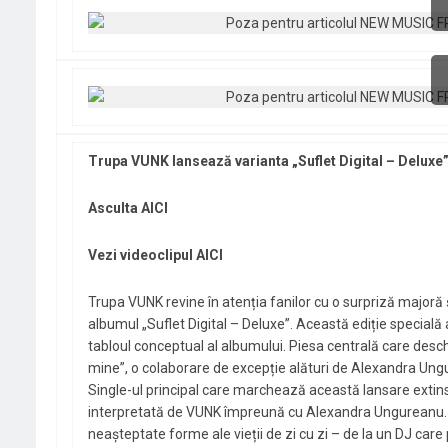
Trupa VUNK lansează varianta „Suflet Digital – Deluxe”:
Asculta AICI
Vezi videoclipul AICI
Trupa VUNK revine în atenția fanilor cu o surpriză majoră 
albumul „Suflet Digital – Deluxe”. Această ediție specială 
tabloul conceptual al albumului. Piesa centrală care des
mine”, o colaborare de excepție alături de Alexandra Ung
Single-ul principal care marchează această lansare extins
interpretată de VUNK împreună cu Alexandra Ungureanu. Câ
neașteptate forme ale vieții de zi cu zi – de la un DJ care