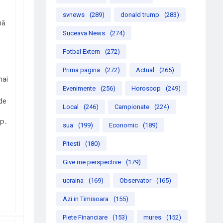
svnews
(289)
donald trump
(283)
nă
Suceava News
(274)
Fotbal Extern
(272)
Prima pagina
(272)
Actual
(265)
mai
Evenimente
(256)
Horoscop
(249)
nde
Local
(246)
Campionate
(224)
EP-
sua
(199)
Economic
(189)
Pitesti
(180)
Give me perspective
(179)
ucraina
(169)
Observator
(165)
Azi in Timisoara
(155)
Piete Financiare
(153)
mures
(152)