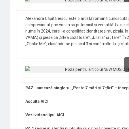
Alexandra Căpitănescu este o artistă română cunoscută p
a impresionat prin vocea sa puternică și versatilă. La scur
nume în 2024, care i-a consolidat identitatea muzicală. În
VAMA) și piese ca „Stea căzătoare”, „Dilaila” și „Tare”. 
„Choke Me”, clasându-se pe locul 3 și confirmându-și stat
RAZI lansează single-ul „Peste 7 mări și 7 țări” – înce
Ascultă AICI
Vezi videoclipul AICI
RAZI revine în atenția publicului cu o nouă poveste muzical