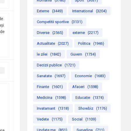
Romania
(3780)
Sport
(3637)
Externe
(3449)
International
(3204)
de
Competitii sportive
(3131)
ași
 de
Diverse
(2565)
externe
(2217)
Actualitate
(2027)
Politica
(1946)
le zilei
(1842)
Guvern
(1734)
Decizii publice
(1721)
Sanatate
(1697)
Economie
(1683)
Finante
(1601)
Afaceri
(1598)
Medicina
(1598)
Educatie
(1374)
Invatamant
(1318)
Showbiz
(1176)
Vedete
(1175)
Social
(1109)
Update me
(851)
Superliga
(711)
are