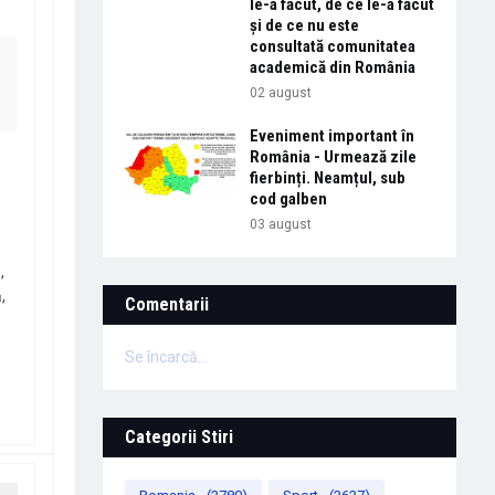
le-a făcut, de ce le-a făcut
și de ce nu este
consultată comunitatea
academică din România
02 august
Eveniment important în
România - Urmează zile
fierbinți. Neamțul, sub
cod galben
03 august
,
,
Comentarii
Se încarcă...
Categorii Stiri