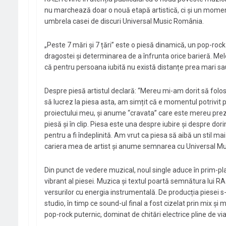
nu marchează doar o nouă etapă artistică, ci și un moment 
umbrela casei de discuri Universal Music România.
„Peste 7 mări și 7 țări” este o piesă dinamică, un pop-roc
dragostei și determinarea de a înfrunta orice barieră. Me
că pentru persoana iubită nu există distanțe prea mari sa
Despre piesă artistul declară: “Mereu mi-am dorit să folose
să lucrez la piesa asta, am simțit că e momentul potrivit pe
proiectului meu, și anume “cravata” care este mereu prez
piesă și în clip. Piesa este una despre iubire și despre dori
pentru a fi îndeplinită. Am vrut ca piesa să aibă un stil m
cariera mea de artist și anume semnarea cu Universal M
Din punct de vedere muzical, noul single aduce în prim-pl
vibrant al piesei. Muzica și textul poartă semnătura lui RA
versurilor cu energia instrumentală. De producția piesei s-
studio, în timp ce sound-ul final a fost cizelat prin mix 
pop-rock puternic, dominat de chitări electrice pline de via