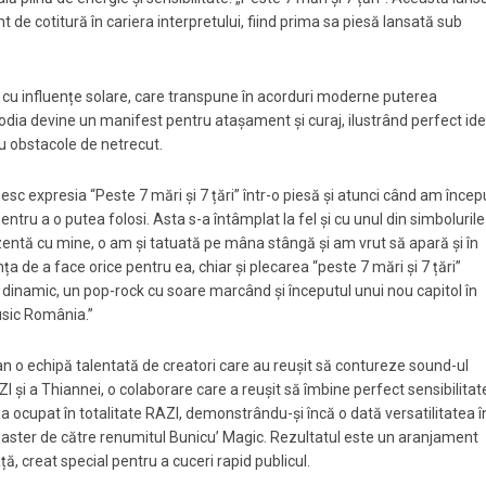
de cotitură în cariera interpretului, fiind prima sa piesă lansată sub
k cu influențe solare, care transpune în acorduri moderne puterea
lodia devine un manifest pentru atașament și curaj, ilustrând perfect id
u obstacole de netrecut.
sc expresia “Peste 7 mări și 7 țări” într-o piesă și atunci când am încep
ntru a o putea folosi. Asta s-a întâmplat la fel și cu unul din simbolurile
entă cu mine, o am și tatuată pe mâna stângă și am vrut să apară și în
nța de a face orice pentru ea, chiar și plecarea “peste 7 mări și 7 țări”
ai dinamic, un pop-rock cu soare marcând și începutul unui nou capitol în
usic România.”
an o echipă talentată de creatori care au reușit să contureze sound-ul
ZI și a Thiannei, o colaborare care a reușit să îmbine perfect sensibilitat
a ocupat în totalitate RAZI, demonstrându-și încă o dată versatilitatea î
și master de către renumitul Bunicu’ Magic. Rezultatul este un aranjament
ță, creat special pentru a cuceri rapid publicul.