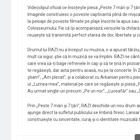
Videoclipul oficial ce însoțește piesa „Peste 7 mări și 7 ță
Imaginile construiesc o poveste captivantă plină de mișcar
la peisaje de poveste filmate pe plaje însorite la apus sa
Colosseumului. Fie că își acompaniază versurile la chitară
reușește să transmită perfect starea de dor, libertate și c
Drumul lui RAZI nu a început cu muzica, s-a apucat târziu, 
mult ca sigur, știe că în muzică se va împlini. RAZI ne cântă
care vrea să-ți bage refrenele în cap și să te țină în picio
te regăsești, dar asta pentru acasă, nu pe la concerte. În 202
știam”, ,,Am plecat”, și a colaborat cu Arkanian pentru pie
ul ,,Lumea mea”, material pe care se regăsește și piesa ,,Fl
Au urmat single-uri precum ,,Pe un nor”, ,,Luceafăr” sau ,
Prin „Peste 7 mări și 7 țări”, RAZI deschide un nou drum ar
ajunge direct la sufletul publicului se îmbină firesc. Lansa
construiește cu sinceritate, curaj și o identitate muzicală 