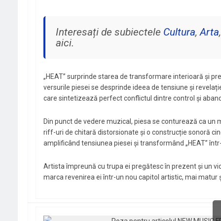
Interesați de subiectele
Cultura
,
Arta
aici.
„HEAT” surprinde starea de transformare interioară și pres
versurile piesei se desprinde ideea de tensiune și revelație
care sintetizează perfect conflictul dintre control și abando
Din punct de vedere muzical, piesa se conturează ca un m
riff-uri de chitară distorsionate și o construcție sonoră c
amplificând tensiunea piesei și transformând „HEAT” într
Artista împreună cu trupa ei pregătesc în prezent și un vid
marca revenirea ei într-un nou capitol artistic, mai matur 