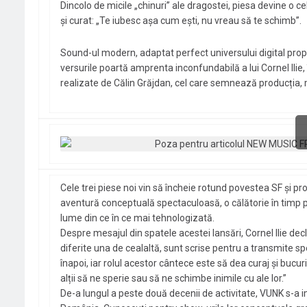
Dincolo de micile „chinuri” ale dragostei, piesa devine o c
și curat: „Te iubesc așa cum ești, nu vreau să te schimb”.
Sound-ul modern, adaptat perfect universului digital propu
versurile poartă amprenta inconfundabilă a lui Cornel Ilie,
realizate de Călin Grăjdan, cel care semnează producția, m
Cele trei piese noi vin să încheie rotund povestea SF și
aventură conceptuală spectaculoasă, o călătorie în timp p
lume din ce în ce mai tehnologizată.
Despre mesajul din spatele acestei lansări, Cornel Ilie decl
diferite una de cealaltă, sunt scrise pentru a transmite s
înapoi, iar rolul acestor cântece este să dea curaj și bucu
alții să ne sperie sau să ne schimbe inimile cu ale lor.”
De-a lungul a peste două decenii de activitate, VUNK s-a i