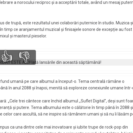
elebrare a norocului reciproc și a acceptării totale, având un mesaj putern
s de trupă, este rezultatul unei colaborări puternice în studio. Muzica ș
 în timp ce aranjamentul muzical și finisajele sonore de excepție au fost
ixul și masterul pieselor.
👍
👎
 profund umană pe care albumul a început-o. Tema centrală rămâne o
ână în anul 2088 și înapoi, menită să exploreze conexiunile umane într-
ară: „Cele trei cântece care închid albumul ,,Suflet Digital”, deși sunt foa
peranță și putere. Tema albumului este o călătorie în timp până în 2088 ș
rie celor care ascultă, să ne inspire să rămânem umani și să nu îi lăsăm p
mpus ca una dintre cele mai inovatoare și iubite trupe de rock-pop din