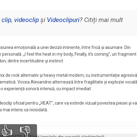
,
clip
,
videoclip
și
Videoclipuri
? Citiți mai mult
iunea emoțională a unei decizii iminente, între frică și asumare. Din
 personală: „I feel the heat in my body, Finally, it’s coming”, un fragment
n, dintre incertitudine și instinct.
ix de rock alternativ și heavy metal modern, cu instrumentație agresivă
inematică. Vocea Alexandrei alternează între fragilitate și explozie vocală
-o experiență sonoră intensă, cu impact imediat.
eoclip oficial pentru „HEAT”, care va extinde vizual povestea piesei și va
și mai intens ca niciodată.
👍
👎