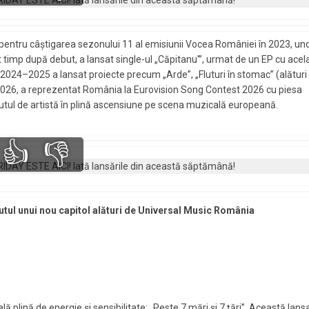
entru câștigarea sezonului 11 al emisiunii Vocea României în 2023, un
t timp după debut, a lansat single-ul „Căpitanu'”, urmat de un EP cu acel
 2024–2025 a lansat proiecte precum „Arde”, „Fluturi în stomac” (alături
În 2026, a reprezentat România la Eurovision Song Contest 2026 cu piesa
utul de artistă în plină ascensiune pe scena muzicală europeană.
👍
👎
putul unui nou capitol alături de Universal Music România
ă plină de energie și sensibilitate: „Peste 7 mări și 7 țări”. Această lans