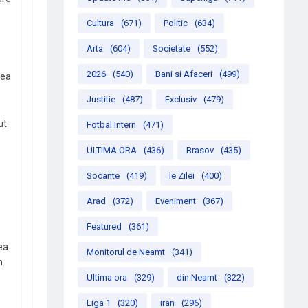
Cultura
(671)
Politic
(634)
Arta
(604)
Societate
(552)
2026
(540)
Bani si Afaceri
(499)
eea
Justitie
(487)
Exclusiv
(479)
ut
Fotbal Intern
(471)
ULTIMA ORA
(436)
Brasov
(435)
Socante
(419)
le Zilei
(400)
Arad
(372)
Eveniment
(367)
Featured
(361)
ea
Monitorul de Neamt
(341)
n
Ultima ora
(329)
din Neamt
(322)
Liga 1
(320)
iran
(296)