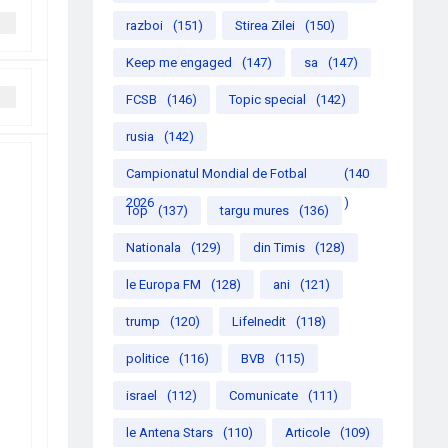
razboi
(151)
Stirea Zilei
(150)
Keep me engaged
(147)
sa
(147)
FCSB
(146)
Topic special
(142)
rusia
(142)
Campionatul Mondial de Fotbal
(140
2026
)
Top
(137)
targu mures
(136)
Nationala
(129)
din Timis
(128)
le Europa FM
(128)
ani
(121)
trump
(120)
LifeInedit
(118)
politice
(116)
BVB
(115)
israel
(112)
Comunicate
(111)
le Antena Stars
(110)
Articole
(109)