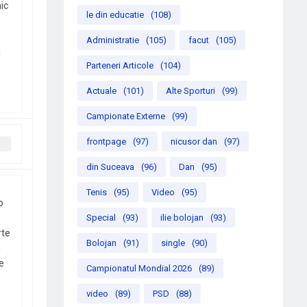
ic
le din educatie
(108)
Administratie
(105)
facut
(105)
i
Parteneri Articole
(104)
Actuale
(101)
Alte Sporturi
(99)
Campionate Externe
(99)
frontpage
(97)
nicusor dan
(97)
din Suceava
(96)
Dan
(95)
Tenis
(95)
Video
(95)
o
Special
(93)
ilie bolojan
(93)
rte
Bolojan
(91)
single
(90)
i
e
Campionatul Mondial 2026
(89)
video
(89)
PSD
(88)