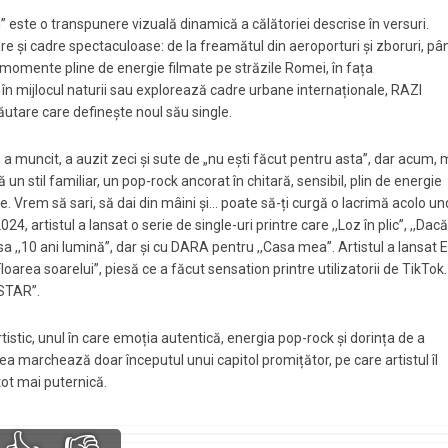
ri” este o transpunere vizuală dinamică a călătoriei descrise în versuri.
e și cadre spectaculoase: de la freamătul din aeroporturi și zboruri, pâ
u momente pline de energie filmate pe străzile Romei, în fața
 în mijlocul naturii sau explorează cadre urbane internaționale, RAZI
ăutare care definește noul său single.
a muncit, a auzit zeci și sute de „nu ești făcut pentru asta”, dar acum, 
 un stil familiar, un pop-rock ancorat în chitară, sensibil, plin de energie
are. Vrem să sari, să dai din mâini și… poate să-ți curgă o lacrimă acolo u
4, artistul a lansat o serie de single-uri printre care ,,Loz în plic”, ,,Dacă
sa ,,10 ani lumină”, dar și cu DARA pentru ,,Casa mea”. Artistul a lansat 
oarea soarelui”, piesă ce a făcut sensation printre utilizatorii de TikTok.
,STAR”.
tistic, unul în care emoția autentică, energia pop-rock și dorința de a
rea marchează doar începutul unui capitol promițător, pe care artistul îl
tot mai puternică.