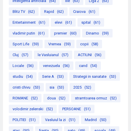
inteligenta artificiala
(64)
Ilie
(63)
Liga 2
(63)
Blitz TV
(62)
Rapid
(62)
Craiova
(61)
Entertainment
(61)
elevi
(61)
spital
(61)
vladimir putin
(61)
premier
(60)
Dinamo
(59)
Sport Life
(59)
Vremea
(59)
copii
(58)
Cluj
(57)
le Vasluianul
(57)
ACTIUNI
(56)
Locale
(56)
venezuela
(56)
cand
(54)
studiu
(54)
Serie A
(53)
Strategii in sanatate
(53)
cristi chivu
(53)
sia
(53)
2025
(52)
ROMANE
(52)
doua
(52)
stramtoarea ormuz
(52)
volodimir zelenski
(52)
PERSOANE
(51)
POLITIEI
(51)
Vasluiul la zi
(51)
Madrid
(50)
atac
(50)
franta
(50)
nato
(49)
scoala
(49)