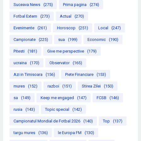
Suceava News
(275)
Prima pagina
(274)
Fotbal Extern
(273)
Actual
(270)
Evenimente
(261)
Horoscop
(251)
Local
(247)
Campionate
(225)
sua
(199)
Economic
(190)
Pitesti
(181)
Give me perspective
(179)
ucraina
(170)
Observator
(165)
Azi in Timisoara
(156)
Piete Financiare
(153)
mures
(152)
razboi
(151)
Stirea Zilei
(150)
sa
(149)
Keep me engaged
(147)
FCSB
(146)
rusia
(143)
Topic special
(142)
Campionatul Mondial de Fotbal 2026
(140)
Top
(137)
targu mures
(136)
le Europa FM
(130)