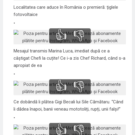
Localitatea care aduce în România o premieră: ţiglele
fotovoltaice
👍
👎
Mesajul transmis Marina Luca, imediat după ce a
câștigat Chefi la cuțite! Ce i-a zis Chef Richard, când s-a
apropiat de ea
👍
👎
Ce dobândă îi plătea Gigi Becali lui Sile Cămătaru. “Când
îi dădea înapoi, banii veneau mototoliți, rupți, unii falși!”
👍
👎