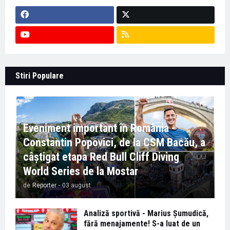
Stiri Populare
Eveniment important în România -
Constantin Popovici, de la CSM Bacău, a
câștigat etapa Red Bull Cliff Diving
World Series de la Mostar
de
Reporter
-
03 august
Analiză sportivă - Marius Șumudică,
fără menajamente! S-a luat de un