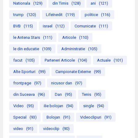
Nationala
(129)
din Timis
(128)
ani
(121)
trump
(120)
LifeInedit
(119)
politice
(116)
BVB
(115)
israel
(112)
Comunicate
(111)
le Antena Stars
(111)
Articole
(110)
le din educatie
(109)
Administratie
(105)
facut
(105)
Parteneri Articole
(104)
Actuale
(101)
Alte Sporturi
(99)
Campionate Externe
(99)
frontpage
(97)
nicusor dan
(97)
din Suceava
(96)
Dan
(95)
Tenis
(95)
Video
(95)
ilie bolojan
(94)
single
(94)
Special
(93)
Bolojan
(91)
Videoclipuri
(91)
video
(91)
videoclip
(90)