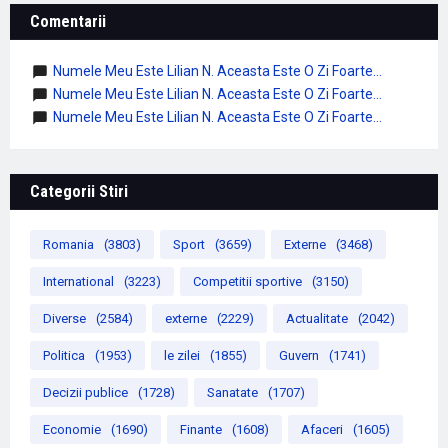
Comentarii
Numele Meu Este Lilian N. Aceasta Este O Zi Foarte...
Numele Meu Este Lilian N. Aceasta Este O Zi Foarte...
Numele Meu Este Lilian N. Aceasta Este O Zi Foarte...
Categorii Stiri
Romania
(3803)
Sport
(3659)
Externe
(3468)
International
(3223)
Competitii sportive
(3150)
Diverse
(2584)
externe
(2229)
Actualitate
(2042)
Politica
(1953)
le zilei
(1855)
Guvern
(1741)
Decizii publice
(1728)
Sanatate
(1707)
Economie
(1690)
Finante
(1608)
Afaceri
(1605)