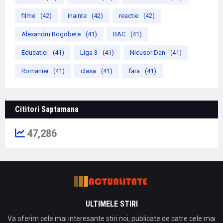
filme
(42)
inainte
(42)
reactie
(42)
Alexandru Rogobete
(41)
BAC
(41)
Educatiei
(41)
Liga 3
(41)
Nicusor Dan
(41)
Romaniei
(41)
clasa
(41)
fara
(41)
Cititori Saptamana
47,286
ULTIMELE STIRI
Va oferim cele mai interesante stiri noi, publicate de catre cele mai