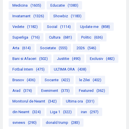
Medicina
(1605)
Educatie
(1383)
Invatamant
(1326)
Showbiz
(1183)
Vedete
(1182)
Social
(1114)
Update me
(858)
Superliga
(716)
Cultura
(681)
Politic
(636)
Arta
(614)
Societate
(555)
2026
(546)
Bani si Afaceri
(502)
Justitie
(490)
Exclusiv
(482)
Fotbal Intern
(475)
ULTIMA ORA
(438)
Brasov
(436)
Socante
(422)
le Zilei
(402)
Arad
(374)
Eveniment
(373)
Featured
(362)
Monitorul de Neamt
(342)
Ultima ora
(331)
din Neamt
(324)
Liga 1
(322)
iran
(297)
svnews
(290)
donald trump
(283)