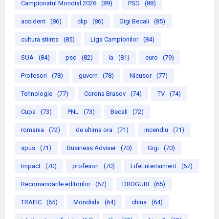
Campionatul Mondial 2026
(89)
PSD
(88)
accident
(86)
clip
(86)
Gigi Becali
(85)
cultura stiinta
(85)
Liga Campionilor
(84)
SUA
(84)
psd
(82)
ia
(81)
euro
(79)
Profesori
(78)
guvern
(78)
Nicusor
(77)
Tehnologie
(77)
Corona Brasov
(74)
TV
(74)
Cupa
(73)
PNL
(73)
Becali
(72)
romania
(72)
de ultima ora
(71)
incendiu
(71)
spus
(71)
Business Adviser
(70)
Gigi
(70)
Impact
(70)
profesori
(70)
LifeEntertaiment
(67)
Recomandarile editorilor
(67)
DROGURI
(65)
TRAFIC
(65)
Mondiala
(64)
china
(64)