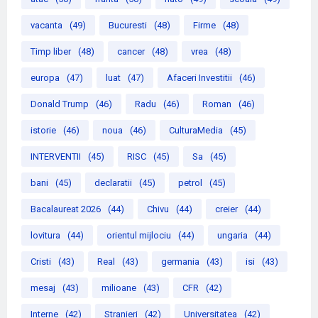
vacanta
(49)
Bucuresti
(48)
Firme
(48)
Timp liber
(48)
cancer
(48)
vrea
(48)
europa
(47)
luat
(47)
Afaceri Investitii
(46)
Donald Trump
(46)
Radu
(46)
Roman
(46)
istorie
(46)
noua
(46)
CulturaMedia
(45)
INTERVENTII
(45)
RISC
(45)
Sa
(45)
bani
(45)
declaratii
(45)
petrol
(45)
Bacalaureat 2026
(44)
Chivu
(44)
creier
(44)
lovitura
(44)
orientul mijlociu
(44)
ungaria
(44)
Cristi
(43)
Real
(43)
germania
(43)
isi
(43)
mesaj
(43)
milioane
(43)
CFR
(42)
Interne
(42)
Stranieri
(42)
Universitatea
(42)