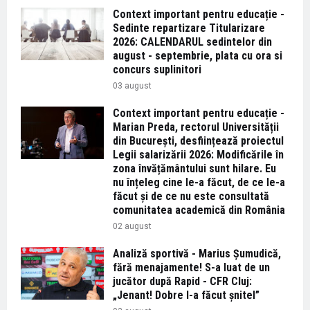
Context important pentru educație -
Sedinte repartizare Titularizare
2026: CALENDARUL sedintelor din
august - septembrie, plata cu ora si
concurs suplinitori
03 august
Context important pentru educație -
Marian Preda, rectorul Universității
din București, desființează proiectul
Legii salarizării 2026: Modificările în
zona învățământului sunt hilare. Eu
nu înțeleg cine le-a făcut, de ce le-a
făcut și de ce nu este consultată
comunitatea academică din România
02 august
Analiză sportivă - Marius Șumudică,
fără menajamente! S-a luat de un
jucător după Rapid - CFR Cluj:
„Jenant! Dobre l-a făcut șnitel”