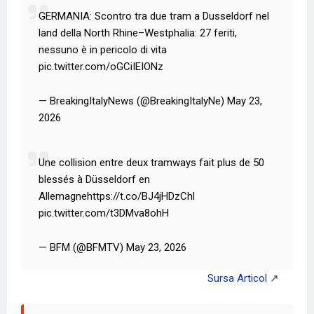
GERMANIA: Scontro tra due tram a Dusseldorf nel
land della North Rhine–Westphalia: 27 feriti,
nessuno è in pericolo di vita
pic.twitter.com/oGCiIEIONz
— BreakingItalyNews (@BreakingItalyNe) May 23,
2026
Une collision entre deux tramways fait plus de 50
blessés à Düsseldorf en
Allemagnehttps://t.co/BJ4jHDzChl
pic.twitter.com/t3DMva8ohH
— BFM (@BFMTV) May 23, 2026