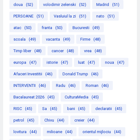
doua
(52)
volodimir zelenski
(52)
Madrid
(51)
PERSOANE
(51)
Vasluiul la zi
(51)
nato
(51)
atac
(50)
franta
(50)
Bucuresti
(49)
scoala
(49)
vacanta
(49)
Firme
(48)
Timp liber
(48)
cancer
(48)
vrea
(48)
europa
(47)
istorie
(47)
luat
(47)
noua
(47)
Afaceri Investitii
(46)
Donald Trump
(46)
INTERVENTII
(46)
Radu
(46)
Roman
(46)
Bacalaureat 2026
(45)
CulturaMedia
(45)
RISC
(45)
Sa
(45)
bani
(45)
declaratii
(45)
petrol
(45)
Chivu
(44)
creier
(44)
lovitura
(44)
milioane
(44)
orientul mijlociu
(44)