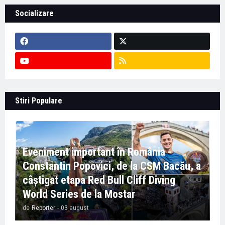
Socializare
Stiri Populare
Eveniment important în România -
Constantin Popovici, de la CSM Bacău, a
câștigat etapa Red Bull Cliff Diving
World Series de la Mostar
de
Reporter
-
03 august