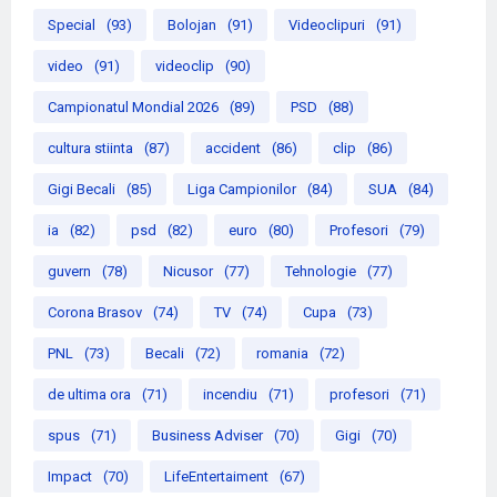
Special
(93)
Bolojan
(91)
Videoclipuri
(91)
video
(91)
videoclip
(90)
Campionatul Mondial 2026
(89)
PSD
(88)
cultura stiinta
(87)
accident
(86)
clip
(86)
Gigi Becali
(85)
Liga Campionilor
(84)
SUA
(84)
ia
(82)
psd
(82)
euro
(80)
Profesori
(79)
guvern
(78)
Nicusor
(77)
Tehnologie
(77)
Corona Brasov
(74)
TV
(74)
Cupa
(73)
PNL
(73)
Becali
(72)
romania
(72)
de ultima ora
(71)
incendiu
(71)
profesori
(71)
spus
(71)
Business Adviser
(70)
Gigi
(70)
Impact
(70)
LifeEntertaiment
(67)