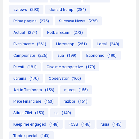
svnews
(290)
donald trump
(284)
Prima pagina
(275)
Suceava News
(275)
Actual
(274)
Fotbal Extern
(273)
Evenimente
(261)
Horoscop
(251)
Local
(248)
Campionate
(226)
sua
(199)
Economic
(190)
Pitesti
(181)
Give me perspective
(179)
ucraina
(170)
Observator
(166)
Azi in Timisoara
(156)
mures
(155)
Piete Financiare
(153)
razboi
(151)
Stirea Zilei
(150)
sa
(149)
Keep me engaged
(148)
FCSB
(146)
rusia
(145)
Topic special
(143)