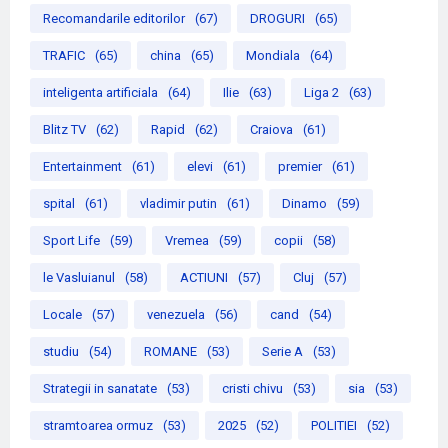
Recomandarile editorilor
(67)
DROGURI
(65)
TRAFIC
(65)
china
(65)
Mondiala
(64)
inteligenta artificiala
(64)
Ilie
(63)
Liga 2
(63)
Blitz TV
(62)
Rapid
(62)
Craiova
(61)
Entertainment
(61)
elevi
(61)
premier
(61)
spital
(61)
vladimir putin
(61)
Dinamo
(59)
Sport Life
(59)
Vremea
(59)
copii
(58)
le Vasluianul
(58)
ACTIUNI
(57)
Cluj
(57)
Locale
(57)
venezuela
(56)
cand
(54)
studiu
(54)
ROMANE
(53)
Serie A
(53)
Strategii in sanatate
(53)
cristi chivu
(53)
sia
(53)
stramtoarea ormuz
(53)
2025
(52)
POLITIEI
(52)