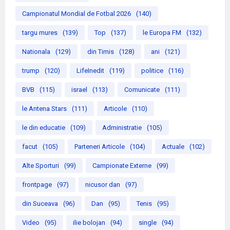
Campionatul Mondial de Fotbal 2026
(140)
targu mures
(139)
Top
(137)
le Europa FM
(132)
Nationala
(129)
din Timis
(128)
ani
(121)
trump
(120)
LifeInedit
(119)
politice
(116)
BVB
(115)
israel
(113)
Comunicate
(111)
le Antena Stars
(111)
Articole
(110)
le din educatie
(109)
Administratie
(105)
facut
(105)
Parteneri Articole
(104)
Actuale
(102)
Alte Sporturi
(99)
Campionate Externe
(99)
frontpage
(97)
nicusor dan
(97)
din Suceava
(96)
Dan
(95)
Tenis
(95)
Video
(95)
ilie bolojan
(94)
single
(94)