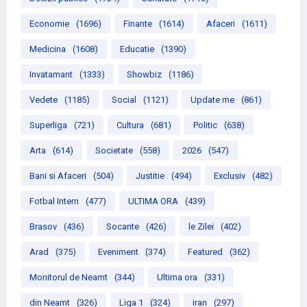
Economie
(1696)
Finante
(1614)
Afaceri
(1611)
Medicina
(1608)
Educatie
(1390)
Invatamant
(1333)
Showbiz
(1186)
Vedete
(1185)
Social
(1121)
Update me
(861)
Superliga
(721)
Cultura
(681)
Politic
(638)
Arta
(614)
Societate
(558)
2026
(547)
Bani si Afaceri
(504)
Justitie
(494)
Exclusiv
(482)
Fotbal Intern
(477)
ULTIMA ORA
(439)
Brasov
(436)
Socante
(426)
le Zilei
(402)
Arad
(375)
Eveniment
(374)
Featured
(362)
Monitorul de Neamt
(344)
Ultima ora
(331)
din Neamt
(326)
Liga 1
(324)
iran
(297)