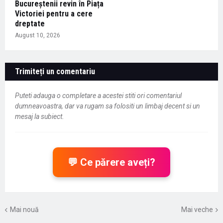
Bucureștenii revin în Piața
Victoriei pentru a cere
dreptate
August 10, 2026
Trimiteți un comentariu
Puteti adauga o completare a acestei stiti ori comentariul
dumneavoastra, dar va rugam sa folositi un limbaj decent si un
mesaj la subiect.
💬 Ce părere aveți?
Mai nouă
Mai veche