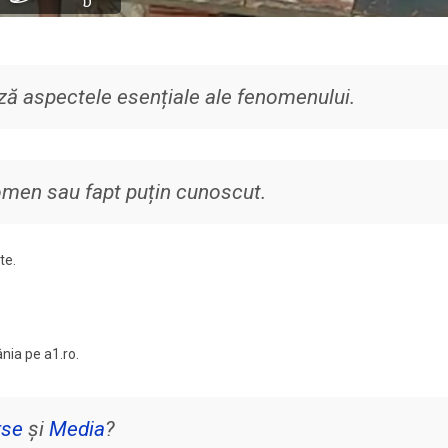
ză aspectele esențiale ale fenomenului.
nomen sau fapt puțin cunoscut.
te.
nia pe a1.ro.
rse
și
Media
?