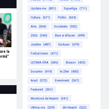
Update me
(851)
Superliga
(711)
Cultura
(671)
Politic
(634)
Arta
(604)
Societate
(552)
2026
(540)
Bani si Afaceri
(499)
Justitie
(487)
Exclusiv
(479)
are la
Fotbal Intern
(471)
formă”
ULTIMA ORA
(436)
Brasov
(435)
Socante
(419)
le Zilei
(400)
Arad
(372)
Eveniment
(367)
Featured
(361)
Monitorul de Neamt
(341)
Ultima ora
(329)
din Neamt
(322)