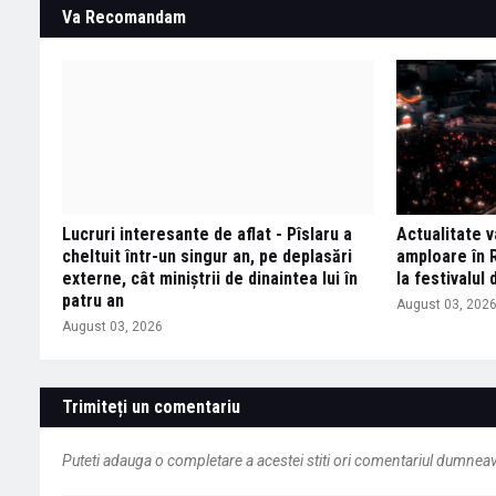
Va Recomandam
Lucruri interesante de aflat - Pîslaru a
Actualitate 
cheltuit într-un singur an, pe deplasări
amploare în R
externe, cât miniștrii de dinaintea lui în
la festivalul 
patru an
August 03, 202
August 03, 2026
Trimiteți un comentariu
Puteti adauga o completare a acestei stiti ori comentariul dumneavo