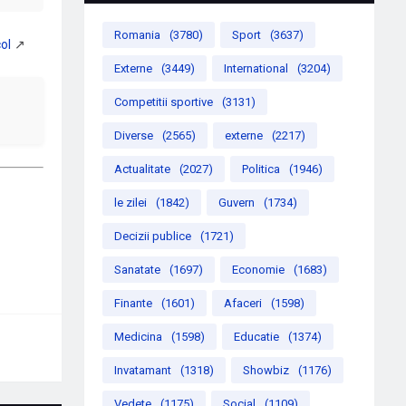
Romania
(3780)
Sport
(3637)
Externe
(3449)
International
(3204)
Competitii sportive
(3131)
Diverse
(2565)
externe
(2217)
Actualitate
(2027)
Politica
(1946)
le zilei
(1842)
Guvern
(1734)
Decizii publice
(1721)
Sanatate
(1697)
Economie
(1683)
Finante
(1601)
Afaceri
(1598)
Medicina
(1598)
Educatie
(1374)
Invatamant
(1318)
Showbiz
(1176)
Vedete
(1175)
Social
(1109)