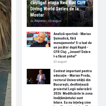
câștigat etapa Red Bull Cliff
Diving World Series de la
Mostar
de
Reporter
-
03 august
Analiză sportivă - Marius
Șumudică, fără
menajamente! S-a luat de
un jucător după Rapid -
CFR Cluj: „Jenant! Dobre
l-a făcut șnitel”
03 august
Context important pentru
educație - Marian Preda,
rectorul Universității din
București, desființează
proiectul Legii salarizării
2026: Modificările în zona
învățământului sunt
hilare. Eu nu înțeleg cine