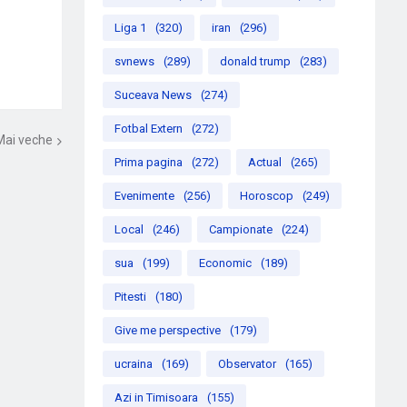
Liga 1
(320)
iran
(296)
svnews
(289)
donald trump
(283)
Suceava News
(274)
Fotbal Extern
(272)
Mai veche
Prima pagina
(272)
Actual
(265)
Evenimente
(256)
Horoscop
(249)
Local
(246)
Campionate
(224)
sua
(199)
Economic
(189)
Pitesti
(180)
Give me perspective
(179)
ucraina
(169)
Observator
(165)
Azi in Timisoara
(155)