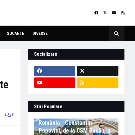
SOCANTE
DIVERSE
Socializare
te
Stiri Populare
Eveniment important în
0
România - Constantin
Popovici, de la CSM Bacău, a