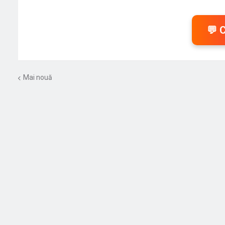
💬 
Mai nouă