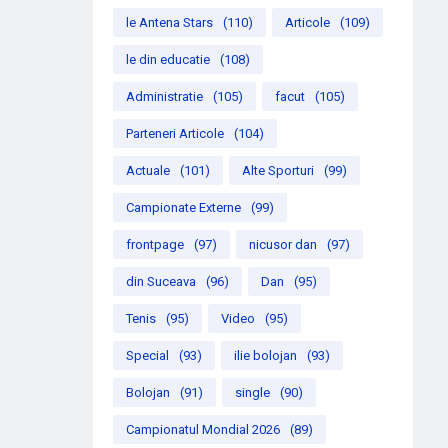
le Antena Stars
(110)
Articole
(109)
le din educatie
(108)
Administratie
(105)
facut
(105)
Parteneri Articole
(104)
Actuale
(101)
Alte Sporturi
(99)
Campionate Externe
(99)
frontpage
(97)
nicusor dan
(97)
din Suceava
(96)
Dan
(95)
Tenis
(95)
Video
(95)
Special
(93)
ilie bolojan
(93)
Bolojan
(91)
single
(90)
Campionatul Mondial 2026
(89)