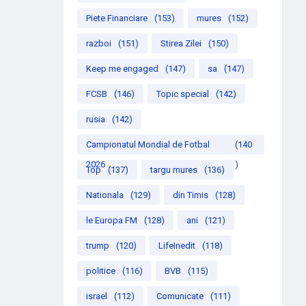
Piete Financiare
(153)
mures
(152)
razboi
(151)
Stirea Zilei
(150)
Keep me engaged
(147)
sa
(147)
FCSB
(146)
Topic special
(142)
rusia
(142)
Campionatul Mondial de Fotbal
(140
2026
)
Top
(137)
targu mures
(136)
Nationala
(129)
din Timis
(128)
le Europa FM
(128)
ani
(121)
trump
(120)
LifeInedit
(118)
politice
(116)
BVB
(115)
israel
(112)
Comunicate
(111)