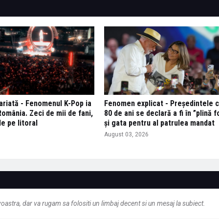
variată - Fenomenul K-Pop ia
Fenomen explicat - Președintele c
omânia. Zeci de mii de fani,
80 de ani se declară a fi în ”plină 
de pe litoral
și gata pentru al patrulea mandat
6
August 03, 2026
astra, dar va rugam sa folositi un limbaj decent si un mesaj la subiect.