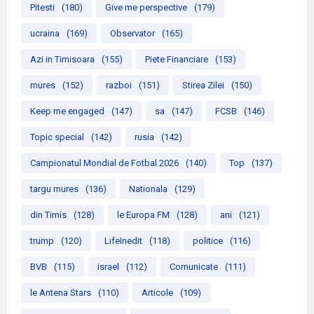
Pitesti
(180)
Give me perspective
(179)
ucraina
(169)
Observator
(165)
Azi in Timisoara
(155)
Piete Financiare
(153)
mures
(152)
razboi
(151)
Stirea Zilei
(150)
Keep me engaged
(147)
sa
(147)
FCSB
(146)
Topic special
(142)
rusia
(142)
Campionatul Mondial de Fotbal 2026
(140)
Top
(137)
targu mures
(136)
Nationala
(129)
din Timis
(128)
le Europa FM
(128)
ani
(121)
trump
(120)
LifeInedit
(118)
politice
(116)
BVB
(115)
israel
(112)
Comunicate
(111)
le Antena Stars
(110)
Articole
(109)