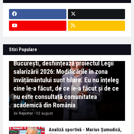
Context important pentru educație -
Stiri Populare
Marian Preda, rectorul Universității din
București, desființează proiectul Legii
salarizării 2026: Modificările în zona
învățământului sunt hilare. Eu nu înțeleg
cine le-a făcut, de ce le-a făcut și de ce
nu este consultată comunitatea
academică din România
de
Reporter
-
02 august
Analiză sportivă - Marius Șumudică,