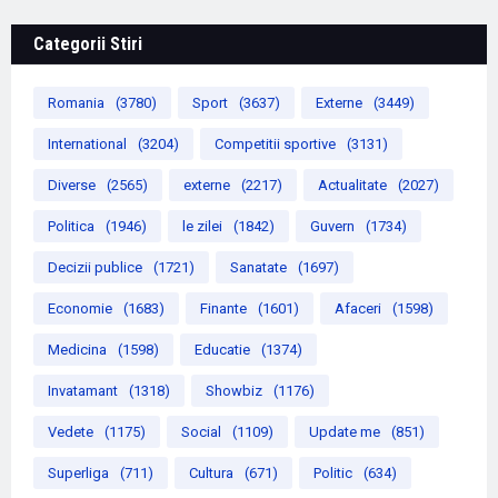
Categorii Stiri
Romania
(3780)
Sport
(3637)
Externe
(3449)
International
(3204)
Competitii sportive
(3131)
Diverse
(2565)
externe
(2217)
Actualitate
(2027)
Politica
(1946)
le zilei
(1842)
Guvern
(1734)
Decizii publice
(1721)
Sanatate
(1697)
Economie
(1683)
Finante
(1601)
Afaceri
(1598)
Medicina
(1598)
Educatie
(1374)
Invatamant
(1318)
Showbiz
(1176)
Vedete
(1175)
Social
(1109)
Update me
(851)
Superliga
(711)
Cultura
(671)
Politic
(634)