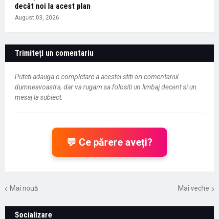
decât noi la acest plan
August 03, 2026
Trimiteți un comentariu
Puteti adauga o completare a acestei stiti ori comentariul
dumneavoastra, dar va rugam sa folositi un limbaj decent si un
mesaj la subiect.
💬 Ce părere aveți?
Mai nouă
Mai veche
Socializare