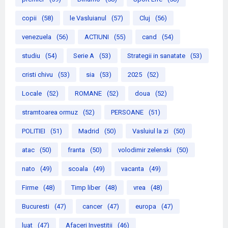
copii
(58)
le Vasluianul
(57)
Cluj
(56)
venezuela
(56)
ACTIUNI
(55)
cand
(54)
studiu
(54)
Serie A
(53)
Strategii in sanatate
(53)
cristi chivu
(53)
sia
(53)
2025
(52)
Locale
(52)
ROMANE
(52)
doua
(52)
stramtoarea ormuz
(52)
PERSOANE
(51)
POLITIEI
(51)
Madrid
(50)
Vasluiul la zi
(50)
atac
(50)
franta
(50)
volodimir zelenski
(50)
nato
(49)
scoala
(49)
vacanta
(49)
Firme
(48)
Timp liber
(48)
vrea
(48)
Bucuresti
(47)
cancer
(47)
europa
(47)
luat
(47)
Afaceri Investitii
(46)