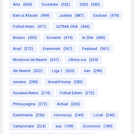
Arta
(604)
Societate
(552)
2026
(540)
Bani si Afaceri
(499)
Justitie
(487)
Exclusiv
(479)
Fotbal Intern
(471)
ULTIMA ORA
(436)
Brasov
(435)
Socante
(419)
le Zilei
(400)
Arad
(372)
Eveniment
(367)
Featured
(361)
Monitorul de Neamt
(341)
Ultima ora
(329)
din Neamt
(322)
Liga 1
(320)
iran
(296)
svnews
(289)
donald trump
(283)
Suceava News
(274)
Fotbal Extern
(272)
Prima pagina
(272)
Actual
(265)
Evenimente
(256)
Horoscop
(249)
Local
(246)
Campionate
(224)
sua
(199)
Economic
(189)