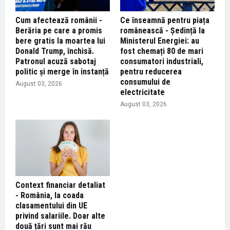
Cum afectează românii -
Ce înseamnă pentru piața
Berăria pe care a promis
românească - Ședință la
bere gratis la moartea lui
Ministerul Energiei: au
Donald Trump, închisă.
fost chemați 80 de mari
Patronul acuză sabotaj
consumatori industriali,
politic și merge în instanță
pentru reducerea
consumului de
August 03, 2026
electricitate
August 03, 2026
Context financiar detaliat
- România, la coada
clasamentului din UE
privind salariile. Doar alte
două țări sunt mai rău