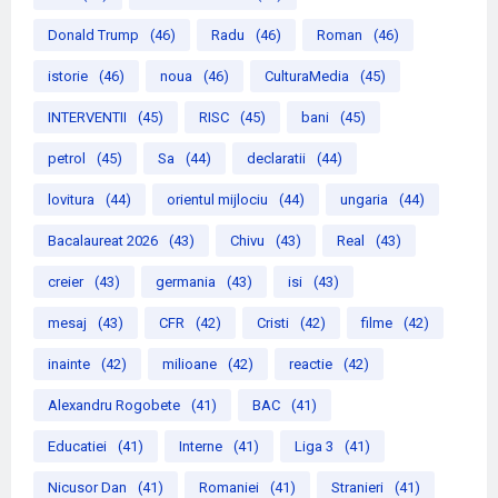
Donald Trump
(46)
Radu
(46)
Roman
(46)
istorie
(46)
noua
(46)
CulturaMedia
(45)
INTERVENTII
(45)
RISC
(45)
bani
(45)
petrol
(45)
Sa
(44)
declaratii
(44)
lovitura
(44)
orientul mijlociu
(44)
ungaria
(44)
Bacalaureat 2026
(43)
Chivu
(43)
Real
(43)
creier
(43)
germania
(43)
isi
(43)
mesaj
(43)
CFR
(42)
Cristi
(42)
filme
(42)
inainte
(42)
milioane
(42)
reactie
(42)
Alexandru Rogobete
(41)
BAC
(41)
Educatiei
(41)
Interne
(41)
Liga 3
(41)
Nicusor Dan
(41)
Romaniei
(41)
Stranieri
(41)