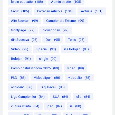
le din educatie
(108)
Administratie
(105)
facut
(105)
Parteneri Articole
(104)
Actuale
(101)
Alte Sporturi
(99)
Campionate Externe
(99)
frontpage
(97)
nicusor dan
(97)
din Suceava
(96)
Dan
(95)
Tenis
(95)
Video
(95)
Special
(93)
ilie bolojan
(93)
Bolojan
(91)
single
(90)
Campionatul Mondial 2026
(89)
video
(89)
PSD
(88)
Videoclipuri
(88)
videoclip
(88)
accident
(86)
Gigi Becali
(85)
Liga Campionilor
(84)
SUA
(84)
clip
(84)
cultura stiinta
(84)
psd
(82)
ia
(80)