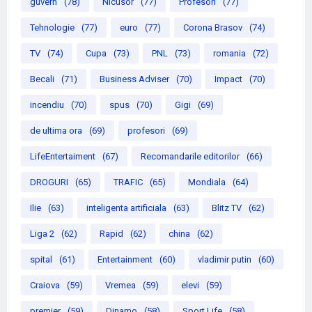
guvern
(78)
Nicusor
(77)
Profesori
(77)
Tehnologie
(77)
euro
(77)
Corona Brasov
(74)
TV
(74)
Cupa
(73)
PNL
(73)
romania
(72)
Becali
(71)
Business Adviser
(70)
Impact
(70)
incendiu
(70)
spus
(70)
Gigi
(69)
de ultima ora
(69)
profesori
(69)
LifeEntertaiment
(67)
Recomandarile editorilor
(66)
DROGURI
(65)
TRAFIC
(65)
Mondiala
(64)
Ilie
(63)
inteligenta artificiala
(63)
Blitz TV
(62)
Liga 2
(62)
Rapid
(62)
china
(62)
spital
(61)
Entertainment
(60)
vladimir putin
(60)
Craiova
(59)
Vremea
(59)
elevi
(59)
premier
(59)
Dinamo
(58)
Sport Life
(58)