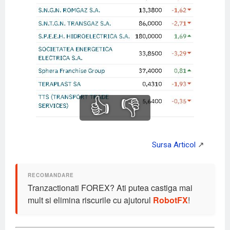
👍
👎
Tranzactionati FOREX? Ati putea castiga mai
mult si elimina riscurile cu ajutorul
RobotFX
!